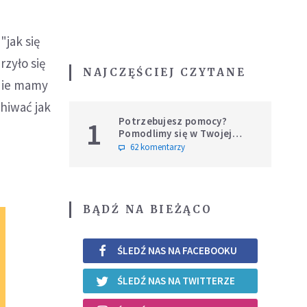
"jak się
zyło się
NAJCZĘŚCIEJ CZYTANE
. Nie mamy
hiwać jak
Potrzebujesz pomocy?
1
Pomodlimy się w Twojej
intencji
62 komentarzy
BĄDŹ NA BIEŻĄCO
ŚLEDŹ NAS NA FACEBOOKU
ŚLEDŹ NAS NA TWITTERZE