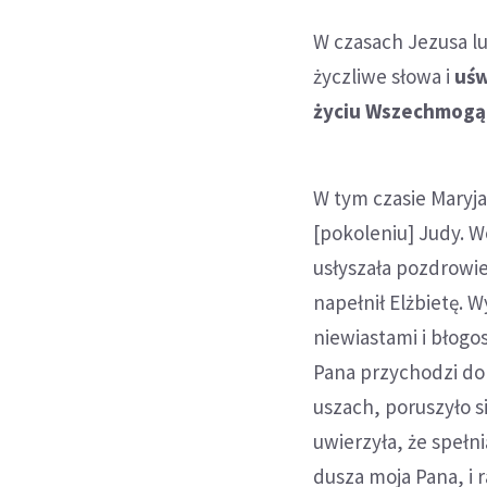
W czasach Jezusa lu
życzliwe słowa i
uśw
życiu Wszechmogą
W tym czasie Maryja
[pokoleniu] Judy. W
usłyszała pozdrowien
napełnił Elżbietę. 
niewiastami i błogo
Pana przychodzi do
uszach, poruszyło s
uwierzyła, że spełn
dusza moja Pana, i 