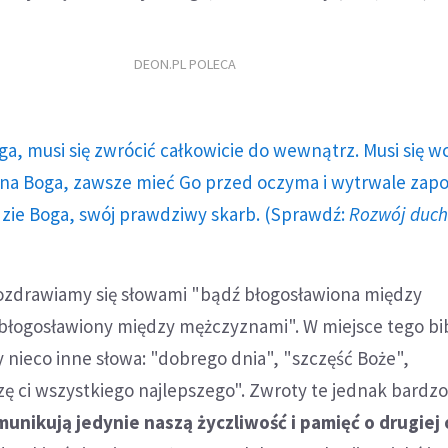
DEON.PL POLECA
ga, musi się zwrócić całkowicie do wewnątrz. Musi się w
a Boga, zawsze mieć Go przed oczyma i wytrwale zap
dzie Boga, swój prawdziwy skarb. (Sprawdź:
Rozwój duc
ozdrawiamy się słowami "bądź błogosławiona między
"błogosławiony między mężczyznami". W miejsce tego bi
nieco inne słowa: "dobrego dnia", "szczęść Boże",
 ci wszystkiego najlepszego". Zwroty te jednak bardzo
munikują jedynie naszą życzliwość i pamięć o drugiej 