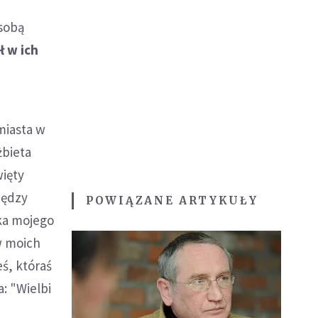
 sobą
ł w ich
miasta w
żbieta
więty
iędzy
POWIĄZANE ARTYKUŁY
tka mojego
w moich
eś, któraś
a: "Wielbi