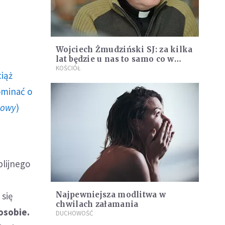
Wojciech Żmudziński SJ: za kilka
lat będzie u nas to samo co w
Syrii
KOŚCIÓŁ
ciąż
ominać o
howy
)
blijnego
 się
Najpewniejsza modlitwa w
chwilach załamania
osobie.
DUCHOWOŚĆ