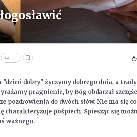
błogosławić
"dzień dobry" życzymy dobrego dnia, a trad
wyrażamy pragnienie, by Bóg obdarzał szczęś
ze pozdrowienia do dwóch słów. Nie ma się co
ę charakteryzuje pośpiech. Spiesząc się moż
oś ważnego.