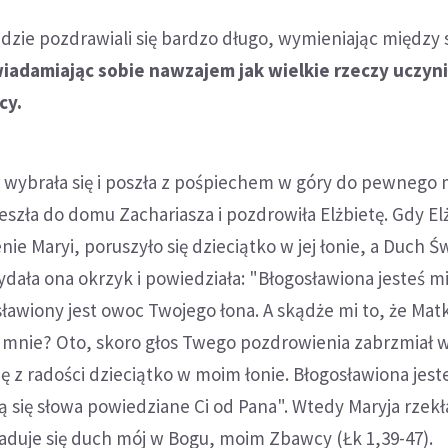
dzie pozdrawiali się bardzo długo, wymieniając między
iadamiając sobie nawzajem jak wielkie rzeczy uczyni
cy.
 wybrała się i poszła z pośpiechem w góry do pewnego 
eszła do domu Zachariasza i pozdrowiła Elżbietę. Gdy El
ie Maryi, poruszyło się dzieciątko w jej łonie, a Duch Ś
Wydała ona okrzyk i powiedziała: "Błogosławiona jesteś m
sławiony jest owoc Twojego łona. A skądże mi to, że Ma
 mnie? Oto, skoro głos Twego pozdrowienia zabrzmiał 
ię z radości dzieciątko w moim łonie. Błogosławiona jest
ią się słowa powiedziane Ci od Pana". Wtedy Maryja rzekł
raduje się duch mój w Bogu, moim Zbawcy (Łk 1,39-47).