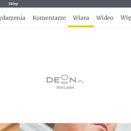
g
Sklep
Wię
darzenia
Komentarze
Wiara
Wideo