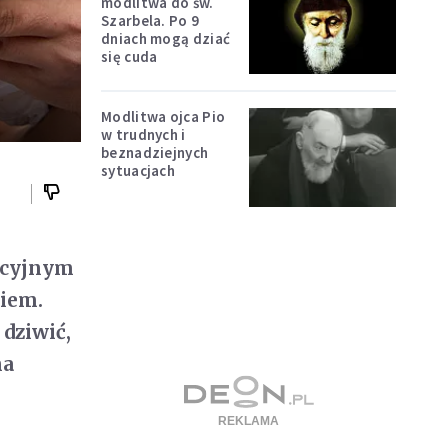
modlitwa do św.
Szarbela. Po 9
dniach mogą dziać
się cuda
Modlitwa ojca Pio
w trudnych i
beznadziejnych
sytuacjach
ycyjnym
ciem.
 dziwić,
na