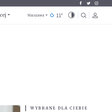
11
°
cej
Warszawa
WYBRANE DLA CIEBIE