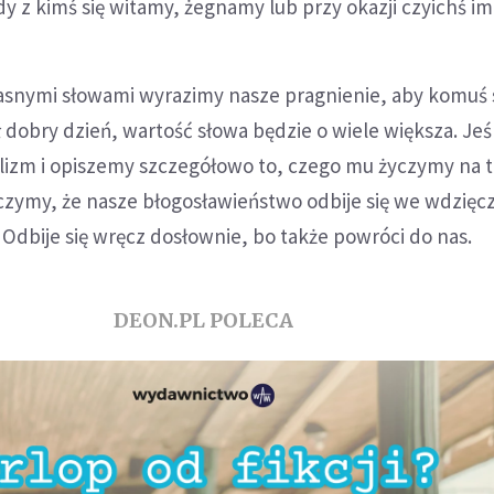
 z kimś się witamy, żegnamy lub przy okazji czyichś im
asnymi słowami wyrazimy nasze pragnienie, aby komuś 
 dobry dzień, wartość słowa będzie o wiele większa. Jeśl
izm i opiszemy szczegółowo to, czego mu życzymy na te
aczymy, że nasze błogosławieństwo odbije się we wdzię
 Odbije się wręcz dosłownie, bo także powróci do nas.
DEON.PL POLECA