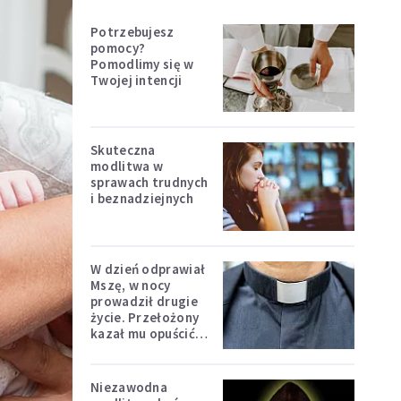
Potrzebujesz
pomocy?
Pomodlimy się w
Twojej intencji
Skuteczna
modlitwa w
sprawach trudnych
i beznadziejnych
W dzień odprawiał
Mszę, w nocy
prowadził drugie
życie. Przełożony
kazał mu opuścić
zakon
Niezawodna