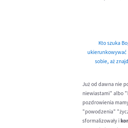
Kto szuka Bo
ukierunkowywać n
sobie, aż znaj
Już od dawna nie p
niewiastami" albo 
pozdrowienia mamy 
"powodzenia" "życzę
sformalizowały i
ko