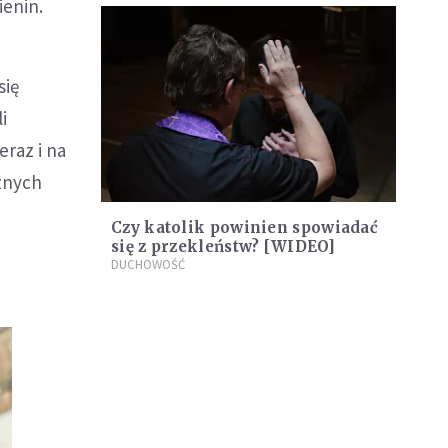
ienin.
się
i
raz i na
cznych
Czy katolik powinien spowiadać
się z przekleństw? [WIDEO]
DUCHOWOŚĆ