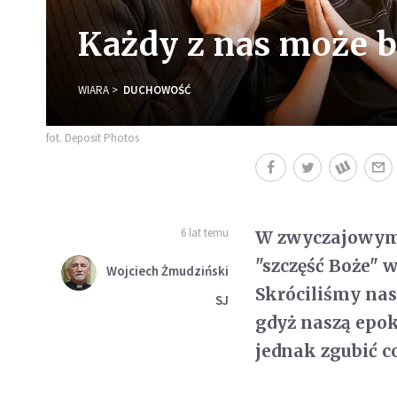
Każdy z nas może 
WIARA
DUCHOWOŚĆ
fot. Deposit Photos
6 lat temu
W zwyczajowym 
"szczęść Boże" 
Wojciech Żmudziński
Skróciliśmy nas
SJ
gdyż naszą epok
jednak zgubić c