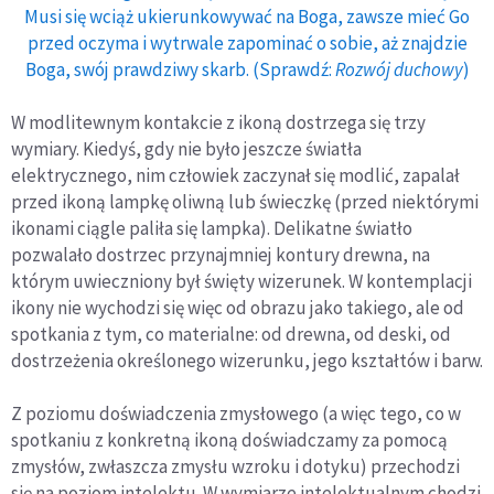
Musi się wciąż ukierunkowywać na Boga, zawsze mieć Go
przed oczyma i wytrwale zapominać o sobie, aż znajdzie
Boga, swój prawdziwy skarb. (Sprawdź:
Rozwój duchowy
)
W modlitewnym kontakcie z ikoną dostrzega się trzy
wymiary. Kiedyś, gdy nie było jeszcze światła
elektrycznego, nim człowiek zaczynał się modlić, zapalał
przed ikoną lampkę oliwną lub świeczkę (przed niektórymi
ikonami ciągle paliła się lampka). Delikatne światło
pozwalało dostrzec przynajmniej kontury drewna, na
którym uwieczniony był święty wizerunek. W kontemplacji
ikony nie wychodzi się więc od obrazu jako takiego, ale od
spotkania z tym, co materialne: od drewna, od deski, od
dostrzeżenia określonego wizerunku, jego kształtów i barw.
Z poziomu doświadczenia zmysłowego (a więc tego, co w
spotkaniu z konkretną ikoną doświadczamy za pomocą
zmysłów, zwłaszcza zmysłu wzroku i dotyku) przechodzi
się na poziom intelektu. W wymiarze intelektualnym chodzi