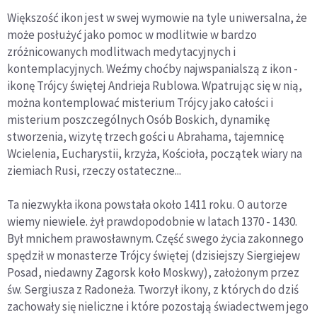
Większość ikon jest w swej wymowie na tyle uniwersalna, że
może posłużyć jako pomoc w modlitwie w bardzo
zróżnicowanych modlitwach medytacyjnych i
kontemplacyjnych. Weźmy choćby najwspanialszą z ikon -
ikonę Trójcy świętej Andrieja Rublowa. Wpatrując się w nią,
można kontemplować misterium Trójcy jako całości i
misterium poszczególnych Osób Boskich, dynamikę
stworzenia, wizytę trzech gości u Abrahama, tajemnicę
Wcielenia, Eucharystii, krzyża, Kościoła, początek wiary na
ziemiach Rusi, rzeczy ostateczne...
Ta niezwykła ikona powstała około 1411 roku. O autorze
wiemy niewiele. żył prawdopodobnie w latach 1370 - 1430.
Był mnichem prawosławnym. Część swego życia zakonnego
spędził w monasterze Trójcy świętej (dzisiejszy Siergiejew
Posad, niedawny Zagorsk koło Moskwy), założonym przez
św. Sergiusza z Radoneża. Tworzył ikony, z których do dziś
zachowały się nieliczne i które pozostają świadectwem jego