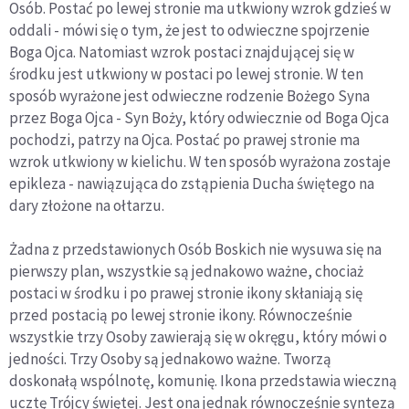
Osób. Postać po lewej stronie ma utkwiony wzrok gdzieś w
oddali - mówi się o tym, że jest to odwieczne spojrzenie
Boga Ojca. Natomiast wzrok postaci znajdującej się w
środku jest utkwiony w postaci po lewej stronie. W ten
sposób wyrażone jest odwieczne rodzenie Bożego Syna
przez Boga Ojca - Syn Boży, który odwiecznie od Boga Ojca
pochodzi, patrzy na Ojca. Postać po prawej stronie ma
wzrok utkwiony w kielichu. W ten sposób wyrażona zostaje
epikleza - nawiązująca do zstąpienia Ducha świętego na
dary złożone na ołtarzu.
Żadna z przedstawionych Osób Boskich nie wysuwa się na
pierwszy plan, wszystkie są jednakowo ważne, chociaż
postaci w środku i po prawej stronie ikony skłaniają się
przed postacią po lewej stronie ikony. Równocześnie
wszystkie trzy Osoby zawierają się w okręgu, który mówi o
jedności. Trzy Osoby są jednakowo ważne. Tworzą
doskonałą wspólnotę, komunię. Ikona przedstawia wieczną
ucztę Trójcy świętej. Jest ona jednak równocześnie syntezą