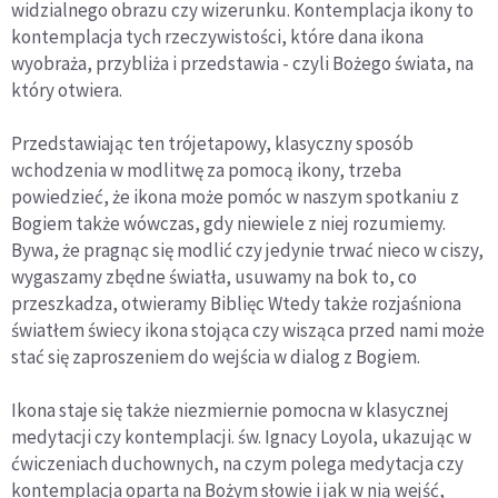
widzialnego obrazu czy wizerunku. Kontemplacja ikony to
kontemplacja tych rzeczywistości, które dana ikona
wyobraża, przybliża i przedstawia - czyli Bożego świata, na
który otwiera.
Przedstawiając ten trójetapowy, klasyczny sposób
wchodzenia w modlitwę za pomocą ikony, trzeba
powiedzieć, że ikona może pomóc w naszym spotkaniu z
Bogiem także wówczas, gdy niewiele z niej rozumiemy.
Bywa, że pragnąc się modlić czy jedynie trwać nieco w ciszy,
wygaszamy zbędne światła, usuwamy na bok to, co
przeszkadza, otwieramy Biblięc Wtedy także rozjaśniona
światłem świecy ikona stojąca czy wisząca przed nami może
stać się zaproszeniem do wejścia w dialog z Bogiem.
Ikona staje się także niezmiernie pomocna w klasycznej
medytacji czy kontemplacji. św. Ignacy Loyola, ukazując w
ćwiczeniach duchownych, na czym polega medytacja czy
kontemplacja oparta na Bożym słowie i jak w nią wejść,