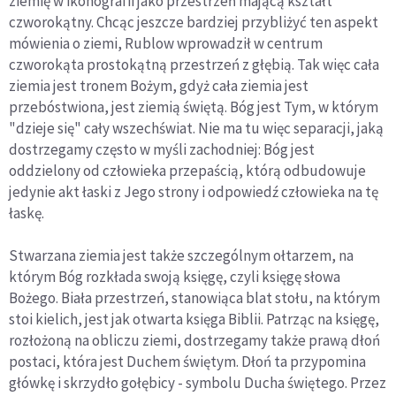
ziemię w ikonografii jako przestrzeń mającą kształt
czworokątny. Chcąc jeszcze bardziej przybliżyć ten aspekt
mówienia o ziemi, Rublow wprowadził w centrum
czworokąta prostokątną przestrzeń z głębią. Tak więc cała
ziemia jest tronem Bożym, gdyż cała ziemia jest
przebóstwiona, jest ziemią świętą. Bóg jest Tym, w którym
"dzieje się" cały wszechświat. Nie ma tu więc separacji, jaką
dostrzegamy często w myśli zachodniej: Bóg jest
oddzielony od człowieka przepaścią, którą odbudowuje
jedynie akt łaski z Jego strony i odpowiedź człowieka na tę
łaskę.
Stwarzana ziemia jest także szczególnym ołtarzem, na
którym Bóg rozkłada swoją księgę, czyli księgę słowa
Bożego. Biała przestrzeń, stanowiąca blat stołu, na którym
stoi kielich, jest jak otwarta księga Biblii. Patrząc na księgę,
rozłożoną na obliczu ziemi, dostrzegamy także prawą dłoń
postaci, która jest Duchem świętym. Dłoń ta przypomina
główkę i skrzydło gołębicy - symbolu Ducha świętego. Przez