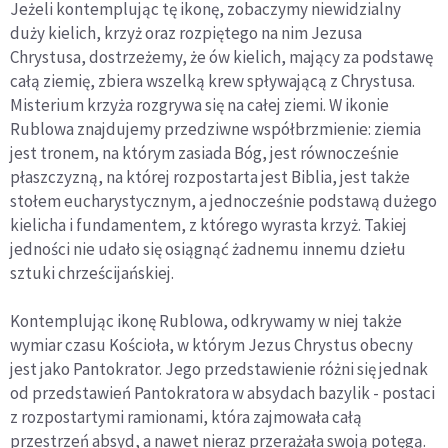
Jeżeli kontemplując tę ikonę, zobaczymy niewidzialny
duży kielich, krzyż oraz rozpiętego na nim Jezusa
Chrystusa, dostrzeżemy, że ów kielich, mający za podstawę
całą ziemię, zbiera wszelką krew spływającą z Chrystusa.
Misterium krzyża rozgrywa się na całej ziemi. W ikonie
Rublowa znajdujemy przedziwne współbrzmienie: ziemia
jest tronem, na którym zasiada Bóg, jest równocześnie
płaszczyzną, na której rozpostarta jest Biblia, jest także
stołem eucharystycznym, a jednocześnie podstawą dużego
kielicha i fundamentem, z którego wyrasta krzyż. Takiej
jedności nie udało się osiągnąć żadnemu innemu dziełu
sztuki chrześcijańskiej.
Kontemplując ikonę Rublowa, odkrywamy w niej także
wymiar czasu Kościoła, w którym Jezus Chrystus obecny
jest jako Pantokrator. Jego przedstawienie różni się jednak
od przedstawień Pantokratora w absydach bazylik - postaci
z rozpostartymi ramionami, która zajmowała całą
przestrzeń absyd, a nawet nieraz przerażała swoją potęgą.