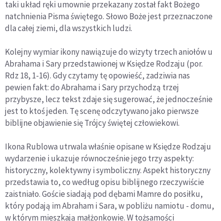
taki układ ręki umownie przekazany został fakt Bożego
natchnienia Pisma świętego. Słowo Boże jest przeznaczone
dla całej ziemi, dla wszystkich ludzi.
Kolejny wymiar ikony nawiązuje do wizyty trzech aniołów u
Abrahama i Sary przedstawionej w Księdze Rodzaju (por.
Rdz 18, 1-16). Gdy czytamy tę opowieść, zadziwia nas
pewien fakt: do Abrahama i Sary przychodzą trzej
przybysze, lecz tekst zdaje się sugerować, że jednocześnie
jest to ktoś jeden. Tę scenę odczytywano jako pierwsze
biblijne objawienie się Trójcy świętej człowiekowi.
Ikona Rublowa utrwala właśnie opisane w Księdze Rodzaju
wydarzenie i ukazuje równocześnie jego trzy aspekty:
historyczny, kolektywny i symboliczny. Aspekt historyczny
przedstawia to, co według opisu biblijnego rzeczywiście
zaistniało. Goście siadają pod dębami Mamre do posiłku,
który podają im Abraham i Sara, w pobliżu namiotu - domu,
w którym mieszkają małżonkowie. W tożsamości