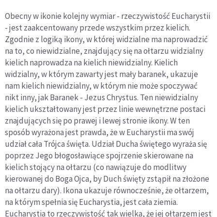
Obecny w ikonie kolejny wymiar - rzeczywistość Eucharystii
- jest zaakcentowany przede wszystkim przez kielich.
Zgodnie z logiką ikony, w której widzialne ma naprowadzić
na to, co niewidzialne, znajdujący się na ołtarzu widzialny
kielich naprowadza na kielich niewidzialny. Kielich
widzialny, w którym zawarty jest mały baranek, ukazuje
nam kielich niewidzialny, w którym nie może spoczywać
nikt inny, jak Baranek - Jezus Chrystus. Ten niewidzialny
kielich ukształtowany jest przez linie wewnętrzne postaci
znajdujących się po prawej i lewej stronie ikony. W ten
sposób wyrażona jest prawda, że w Eucharystii ma swój
udział cała Trójca święta. Udział Ducha świętego wyraża się
poprzez Jego błogosławiące spojrzenie skierowane na
kielich stojący na ołtarzu (co nawiązuje do modlitwy
kierowanej do Boga Ojca, by Duch święty zstąpił na złożone
na ołtarzu dary). Ikona ukazuje równocześnie, że ołtarzem,
na którym spełnia się Eucharystia, jest cała ziemia.
Eucharystia to rzeczywistość tak wielka, że jej ołtarzem jest