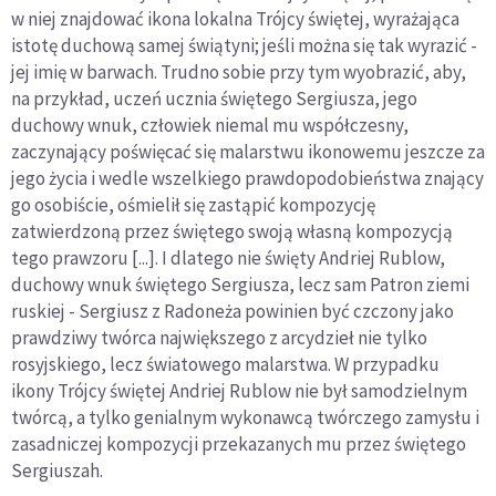
w niej znajdować ikona lokalna Trójcy świętej, wyrażająca
istotę duchową samej świątyni; jeśli można się tak wyrazić -
jej imię w barwach. Trudno sobie przy tym wyobrazić, aby,
na przykład, uczeń ucznia świętego Sergiusza, jego
duchowy wnuk, człowiek niemal mu współczesny,
zaczynający poświęcać się malarstwu ikonowemu jeszcze za
jego życia i wedle wszelkiego prawdopodobieństwa znający
go osobiście, ośmielił się zastąpić kompozycję
zatwierdzoną przez świętego swoją własną kompozycją
tego prawzoru [...]. I dlatego nie święty Andriej Rublow,
duchowy wnuk świętego Sergiusza, lecz sam Patron ziemi
ruskiej - Sergiusz z Radoneża powinien być czczony jako
prawdziwy twórca największego z arcydzieł nie tylko
rosyjskiego, lecz światowego malarstwa. W przypadku
ikony Trójcy świętej Andriej Rublow nie był samodzielnym
twórcą, a tylko genialnym wykonawcą twórczego zamysłu i
zasadniczej kompozycji przekazanych mu przez świętego
Sergiuszah.