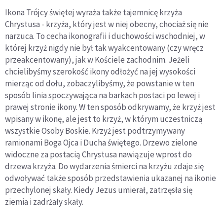
Ikona Trójcy świętej wyraża także tajemnicę krzyża
Chrystusa - krzyża, który jest w niej obecny, chociaż się nie
narzuca. To cecha ikonografii i duchowości wschodniej, w
której krzyż nigdy nie był tak wyakcentowany (czy wręcz
przeakcentowany), jak w Kościele zachodnim. Jeżeli
chcielibyśmy szerokość ikony odłożyć na jej wysokości
mierząc od dołu, zobaczylibyśmy, że powstanie w ten
sposób linia spoczywająca na barkach postaci po lewej i
prawej stronie ikony. W ten sposób odkrywamy, że krzyż jest
wpisany w ikonę, ale jest to krzyż, w którym uczestniczą
wszystkie Osoby Boskie. Krzyż jest podtrzymywany
ramionami Boga Ojca i Ducha świętego. Drzewo zielone
widoczne za postacią Chrystusa nawiązuje wprost do
drzewa krzyża. Do wydarzenia śmierci na krzyżu zdaje się
odwoływać także sposób przedstawienia ukazanej na ikonie
przechylonej skały. Kiedy Jezus umierał, zatrzęsła się
ziemia i zadrżały skały.