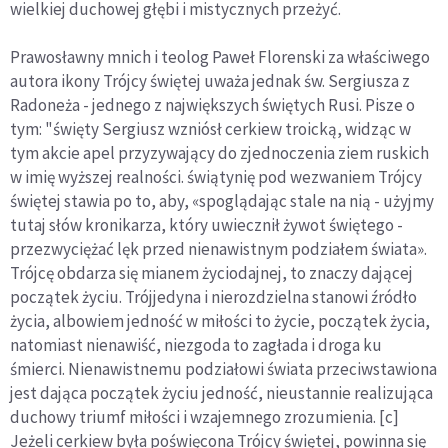
wielkiej duchowej głębi i mistycznych przeżyć.
Prawosławny mnich i teolog Paweł Florenski za właściwego
autora ikony Trójcy świętej uważa jednak św. Sergiusza z
Radoneża - jednego z największych świętych Rusi. Pisze o
tym: "święty Sergiusz wzniósł cerkiew troicką, widząc w
tym akcie apel przyzywający do zjednoczenia ziem ruskich
w imię wyższej realności. świątynię pod wezwaniem Trójcy
świętej stawia po to, aby, «spoglądając stale na nią - użyjmy
tutaj słów kronikarza, który uwiecznił żywot świętego -
przezwyciężać lęk przed nienawistnym podziałem świata».
Trójcę obdarza się mianem życiodajnej, to znaczy dającej
początek życiu. Trójjedyna i nierozdzielna stanowi źródło
życia, albowiem jedność w miłości to życie, początek życia,
natomiast nienawiść, niezgoda to zagłada i droga ku
śmierci. Nienawistnemu podziałowi świata przeciwstawiona
jest dająca początek życiu jedność, nieustannie realizująca
duchowy triumf miłości i wzajemnego zrozumienia. [c]
Jeżeli cerkiew była poświęcona Trójcy świętej, powinna się