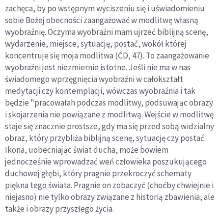
zachęca, by po wstępnym wyciszeniu się i uświadomieniu
sobie Bożej obecności zaangażować w modlitwę własną
wyobraźnię. Oczyma wyobraźni mam ujrzeć biblijną scenę,
wydarzenie, miejsce, sytuację, postać, wokół której
koncentruje się moja modlitwa (ĆD, 47). To zaangażowanie
wyobraźni jest niezmiernie istotne. Jeśli nie ma w nas
świadomego wprzęgnięcia wyobraźni w całokształt
medytacji czy kontemplacji, wówczas wyobraźnia i tak
będzie "pracowałah podczas modlitwy, podsuwając obrazy
i skojarzenia nie powiązane z modlitwą. Wejście w modlitwę
staje się znacznie prostsze, gdy ma się przed sobą widzialny
obraz, który przybliża biblijną scenę, sytuację czy postać.
Ikona, uobecniając świat ducha, może bowiem
jednocześnie wprowadzać weń człowieka poszukującego
duchowej głębi, który pragnie przekroczyć schematy
piękna tego świata. Pragnie on zobaczyć (choćby chwiejnie i
niejasno) nie tylko obrazy związane z historią zbawienia, ale
także i obrazy przyszłego życia.