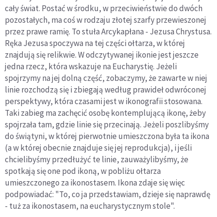
cały świat. Postać w środku, w przeciwieństwie do dwóch
pozostałych, ma coś w rodzaju złotej szarfy przewieszonej
przez prawe ramię. To stuła Arcykapłana - Jezusa Chrystusa.
Ręka Jezusa spoczywa na tej części ołtarza, w której
znajdują się relikwie. W odczytywanej ikonie jest jeszcze
jedna rzecz, która wskazuje na Eucharystię. Jeżeli
spojrzymy na jej dolną część, zobaczymy, że zawarte w niej
linie rozchodzą się i zbiegają według prawideł odwróconej
perspektywy, która czasami jest w ikonografii stosowana.
Taki zabieg ma zachęcić osobę kontemplującą ikonę, żeby
spojrzała tam, gdzie linie się przecinają. Jeżeli poszlibyśmy
do świątyni, w której pierwotnie umieszczona była ta ikona
(a w której obecnie znajduje się jej reprodukcja), i jeśli
chcielibyśmy przedłużyć te linie, zauważylibyśmy, że
spotkają się one pod ikoną, w pobliżu ołtarza
umieszczonego za ikonostasem. Ikona zdaje się więc
podpowiadać: "To, co ja przedstawiam, dzieje się naprawdę
- tuż za ikonostasem, na eucharystycznym stole".