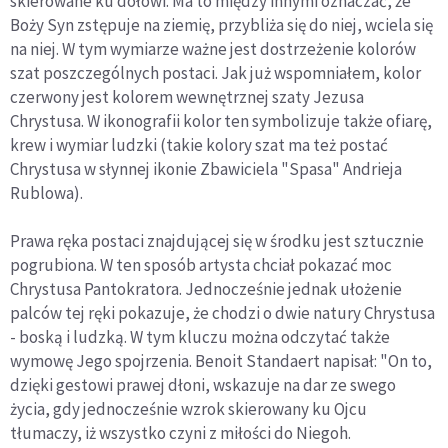
skierowane ku dołowi. Ma to między innymi oznaczać, że
Boży Syn zstępuje na ziemię, przybliża się do niej, wciela się
na niej. W tym wymiarze ważne jest dostrzeżenie kolorów
szat poszczególnych postaci. Jak już wspomniałem, kolor
czerwony jest kolorem wewnętrznej szaty Jezusa
Chrystusa. W ikonografii kolor ten symbolizuje także ofiarę,
krew i wymiar ludzki (takie kolory szat ma też postać
Chrystusa w słynnej ikonie Zbawiciela "Spasa" Andrieja
Rublowa).
Prawa ręka postaci znajdującej się w środku jest sztucznie
pogrubiona. W ten sposób artysta chciał pokazać moc
Chrystusa Pantokratora. Jednocześnie jednak ułożenie
palców tej ręki pokazuje, że chodzi o dwie natury Chrystusa
- boską i ludzką. W tym kluczu można odczytać także
wymowę Jego spojrzenia. Benoit Standaert napisał: "On to,
dzięki gestowi prawej dłoni, wskazuje na dar ze swego
życia, gdy jednocześnie wzrok skierowany ku Ojcu
tłumaczy, iż wszystko czyni z miłości do Niegoh.