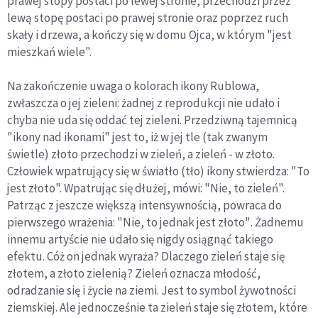
prawej stopy postaci po lewej stronie, przechodzi przez
lewą stopę postaci po prawej stronie oraz poprzez ruch
skały i drzewa, a kończy się w domu Ojca, w którym "jest
mieszkań wiele".
Na zakończenie uwaga o kolorach ikony Rublowa,
zwłaszcza o jej zieleni: żadnej z reprodukcji nie udało i
chyba nie uda się oddać tej zieleni. Przedziwną tajemnicą
"ikony nad ikonami" jest to, iż w jej tle (tak zwanym
świetle) złoto przechodzi w zieleń, a zieleń - w złoto.
Człowiek wpatrujący się w światło (tło) ikony stwierdza: "To
jest złoto". Wpatrując się dłużej, mówi: "Nie, to zieleń".
Patrząc z jeszcze większą intensywnością, powraca do
pierwszego wrażenia: "Nie, to jednak jest złoto". Żadnemu
innemu artyście nie udało się nigdy osiągnąć takiego
efektu. Cóż on jednak wyraża? Dlaczego zieleń staje się
złotem, a złoto zielenią? Zieleń oznacza młodość,
odradzanie się i życie na ziemi. Jest to symbol żywotności
ziemskiej. Ale jednocześnie ta zieleń staje się złotem, które