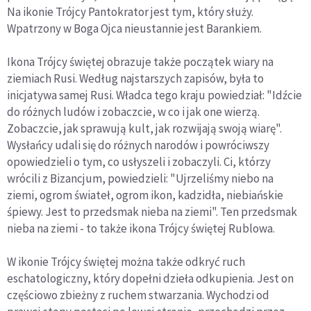
Na ikonie Trójcy Pantokrator jest tym, który służy.
Wpatrzony w Boga Ojca nieustannie jest Barankiem.
Ikona Trójcy świętej obrazuje także początek wiary na
ziemiach Rusi. Według najstarszych zapisów, była to
inicjatywa samej Rusi. Władca tego kraju powiedział: "Idźcie
do różnych ludów i zobaczcie, w co i jak one wierzą.
Zobaczcie, jak sprawują kult, jak rozwijają swoją wiarę".
Wysłańcy udali się do różnych narodów i powróciwszy
opowiedzieli o tym, co usłyszeli i zobaczyli. Ci, którzy
wrócili z Bizancjum, powiedzieli: "Ujrzeliśmy niebo na
ziemi, ogrom świateł, ogrom ikon, kadzidła, niebiańskie
śpiewy. Jest to przedsmak nieba na ziemi". Ten przedsmak
nieba na ziemi - to także ikona Trójcy świętej Rublowa.
W ikonie Trójcy świętej można także odkryć ruch
eschatologiczny, który dopełni dzieła odkupienia. Jest on
częściowo zbieżny z ruchem stwarzania. Wychodzi od