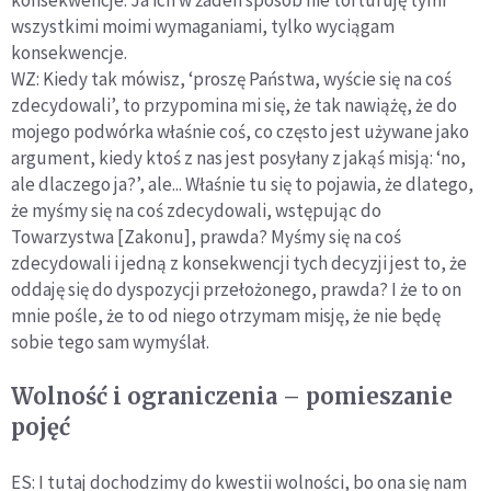
konsekwencje. Ja ich w żaden sposób nie torturuję tymi
wszystkimi moimi wymaganiami, tylko wyciągam
konsekwencje.
WZ: Kiedy tak mówisz, ‘proszę Państwa, wyście się na coś
zdecydowali’, to przypomina mi się, że tak nawiążę, że do
mojego podwórka właśnie coś, co często jest używane jako
argument, kiedy ktoś z nas jest posyłany z jakąś misją: ‘no,
ale dlaczego ja?’, ale... Właśnie tu się to pojawia, że dlatego,
że myśmy się na coś zdecydowali, wstępując do
Towarzystwa [Zakonu], prawda? Myśmy się na coś
zdecydowali i jedną z konsekwencji tych decyzji jest to, że
oddaję się do dyspozycji przełożonego, prawda? I że to on
mnie pośle, że to od niego otrzymam misję, że nie będę
sobie tego sam wymyślał.
Wolność i ograniczenia – pomieszanie
pojęć
ES: I tutaj dochodzimy do kwestii wolności, bo ona się nam