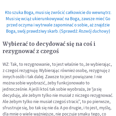
Kto szuka Boga, musi się zwrócić całkowicie do wewnątrz.
Musi się wciąż ukierunkowywać na Boga, zawsze mieć Go
przed oczyma i wytrwale zapominać o sobie, aż znajdzie
Boga, swój prawdziwy skarb. (Sprawdź:
Rozwój duchowy
)
Wybierać to decydować się na coś i
rezygnować z czegoś
WZ: Tak, to rezygnowanie, to jest właśnie to, że wybierając,
z czegoś rezygnuję. Wybierając również osobę, rezygnuję z
innych osób i tak dalej. Zawsze to jest powiązane. I nie
można sobie wyobrazić, żeby funkcjonowało to
jednocześnie. A jeśli ktoś tak sobie wyobraża, że ‘ja się
decyduję, ale żebym tylko nie musiał z niczego rezygnować.
Ale żebym tylko nie musiał czegoś stracić’, to po pierwsze,
sfrustruje się, bo tak się nie da. A po drugie, i to jest, myślę,
dla mnie o wiele ważniejsze, nie poczuje smaku tego, co