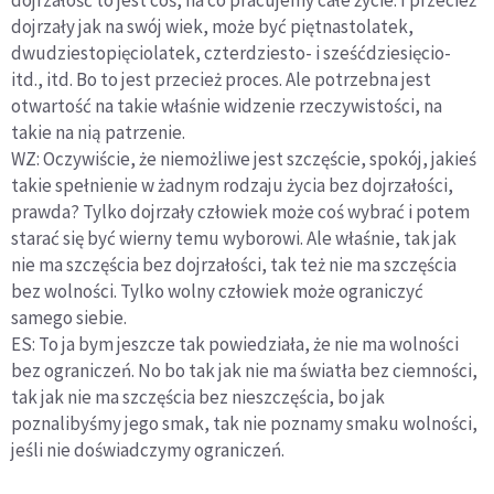
dojrzałość to jest coś, na co pracujemy całe życie. I przecież
dojrzały jak na swój wiek, może być piętnastolatek,
dwudziestopięciolatek, czterdziesto- i sześćdziesięcio-
itd., itd. Bo to jest przecież proces. Ale potrzebna jest
otwartość na takie właśnie widzenie rzeczywistości, na
takie na nią patrzenie.
WZ: Oczywiście, że niemożliwe jest szczęście, spokój, jakieś
takie spełnienie w żadnym rodzaju życia bez dojrzałości,
prawda? Tylko dojrzały człowiek może coś wybrać i potem
starać się być wierny temu wyborowi. Ale właśnie, tak jak
nie ma szczęścia bez dojrzałości, tak też nie ma szczęścia
bez wolności. Tylko wolny człowiek może ograniczyć
samego siebie.
ES: To ja bym jeszcze tak powiedziała, że nie ma wolności
bez ograniczeń. No bo tak jak nie ma światła bez ciemności,
tak jak nie ma szczęścia bez nieszczęścia, bo jak
poznalibyśmy jego smak, tak nie poznamy smaku wolności,
jeśli nie doświadczymy ograniczeń.