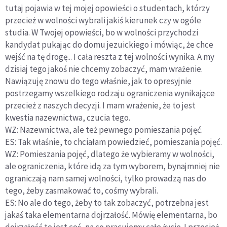
tutaj pojawia w tej mojej opowieści o studentach, którzy
przecież w wolności wybrali jakiś kierunek czy w ogóle
studia. W Twojej opowieści, bo w wolności przychodzi
kandydat pukając do domu jezuickiego i mówiąc, że chce
wejść na tę drogę... I cała reszta z tej wolności wynika. A my
dzisiaj tego jakoś nie chcemy zobaczyć, mam wrażenie.
Nawiązuję znowu do tego właśnie, jak to opresyjnie
postrzegamy wszelkiego rodzaju ograniczenia wynikające
przecież z naszych decyzji. I mam wrażenie, że to jest
kwestia nazewnictwa, czucia tego.
WZ: Nazewnictwa, ale też pewnego pomieszania pojęć.
ES: Tak właśnie, to chciałam powiedzieć, pomieszania pojęć.
WZ: Pomieszania pojęć, dlatego że wybieramy w wolności,
ale ograniczenia, które idą za tym wyborem, bynajmniej nie
ograniczają nam samej wolności, tylko prowadzą nas do
tego, żeby zasmakować to, cośmy wybrali.
ES: No ale do tego, żeby to tak zobaczyć, potrzebna jest
jakaś taka elementarna dojrzałość. Mówię elementarna, bo