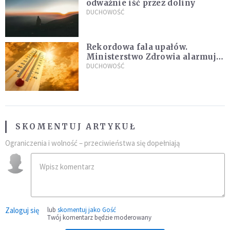
odważnie iść przez doliny
DUCHOWOŚĆ
Rekordowa fala upałów.
Ministerstwo Zdrowia alarmuje
po doświadczeniach z czerwca
DUCHOWOŚĆ
SKOMENTUJ ARTYKUŁ
Ograniczenia i wolność – przeciwieństwa się dopełniają
Zaloguj się
lub
skomentuj jako Gość
Twój komentarz będzie moderowany