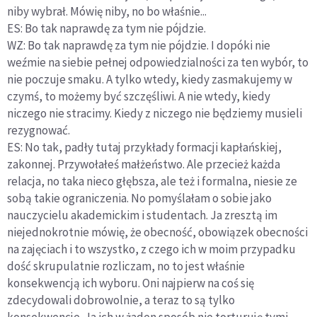
niby wybrał. Mówię niby, no bo właśnie...
ES: Bo tak naprawdę za tym nie pójdzie.
WZ: Bo tak naprawdę za tym nie pójdzie. I dopóki nie
weźmie na siebie pełnej odpowiedzialności za ten wybór, to
nie poczuje smaku. A tylko wtedy, kiedy zasmakujemy w
czymś, to możemy być szczęśliwi. A nie wtedy, kiedy
niczego nie stracimy. Kiedy z niczego nie będziemy musieli
rezygnować.
ES: No tak, padły tutaj przykłady formacji kapłańskiej,
zakonnej. Przywołałeś małżeństwo. Ale przecież każda
relacja, no taka nieco głębsza, ale też i formalna, niesie ze
sobą takie ograniczenia. No pomyślałam o sobie jako
nauczycielu akademickim i studentach. Ja zresztą im
niejednokrotnie mówię, że obecność, obowiązek obecności
na zajęciach i to wszystko, z czego ich w moim przypadku
dość skrupulatnie rozliczam, no to jest właśnie
konsekwencją ich wyboru. Oni najpierw na coś się
zdecydowali dobrowolnie, a teraz to są tylko