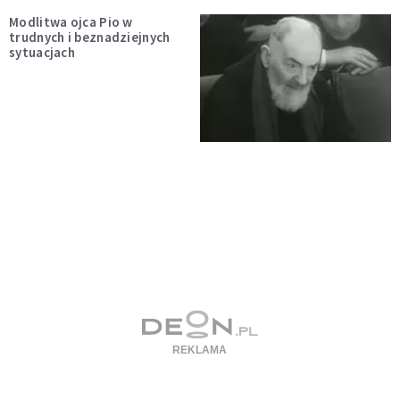
Modlitwa ojca Pio w
trudnych i beznadziejnych
sytuacjach