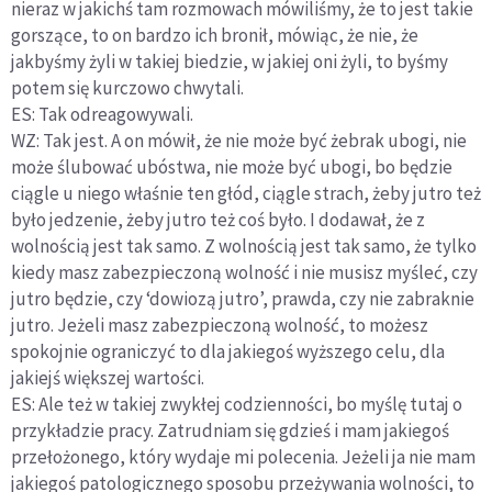
nieraz w jakichś tam rozmowach mówiliśmy, że to jest takie
gorszące, to on bardzo ich bronił, mówiąc, że nie, że
jakbyśmy żyli w takiej biedzie, w jakiej oni żyli, to byśmy
potem się kurczowo chwytali.
ES: Tak odreagowywali.
WZ: Tak jest. A on mówił, że nie może być żebrak ubogi, nie
może ślubować ubóstwa, nie może być ubogi, bo będzie
ciągle u niego właśnie ten głód, ciągle strach, żeby jutro też
było jedzenie, żeby jutro też coś było. I dodawał, że z
wolnością jest tak samo. Z wolnością jest tak samo, że tylko
kiedy masz zabezpieczoną wolność i nie musisz myśleć, czy
jutro będzie, czy ‘dowiozą jutro’, prawda, czy nie zabraknie
jutro. Jeżeli masz zabezpieczoną wolność, to możesz
spokojnie ograniczyć to dla jakiegoś wyższego celu, dla
jakiejś większej wartości.
ES: Ale też w takiej zwykłej codzienności, bo myślę tutaj o
przykładzie pracy. Zatrudniam się gdzieś i mam jakiegoś
przełożonego, który wydaje mi polecenia. Jeżeli ja nie mam
jakiegoś patologicznego sposobu przeżywania wolności, to