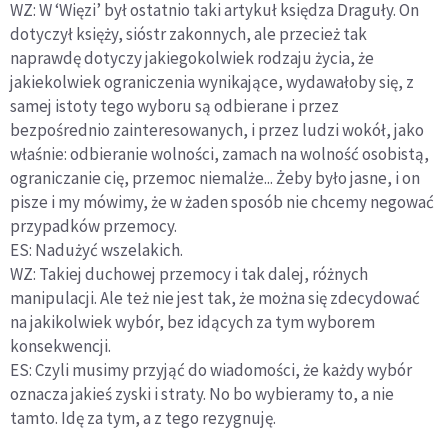
WZ: W ‘Więzi’ był ostatnio taki artykuł księdza Draguły. On
dotyczył księży, sióstr zakonnych, ale przecież tak
naprawdę dotyczy jakiegokolwiek rodzaju życia, że
jakiekolwiek ograniczenia wynikające, wydawałoby się, z
samej istoty tego wyboru są odbierane i przez
bezpośrednio zainteresowanych, i przez ludzi wokół, jako
właśnie: odbieranie wolności, zamach na wolność osobistą,
ograniczanie cię, przemoc niemalże... Żeby było jasne, i on
pisze i my mówimy, że w żaden sposób nie chcemy negować
przypadków przemocy.
ES: Nadużyć wszelakich.
WZ: Takiej duchowej przemocy i tak dalej, różnych
manipulacji. Ale też nie jest tak, że można się zdecydować
na jakikolwiek wybór, bez idących za tym wyborem
konsekwencji.
ES: Czyli musimy przyjąć do wiadomości, że każdy wybór
oznacza jakieś zyski i straty. No bo wybieramy to, a nie
tamto. Idę za tym, a z tego rezygnuję.