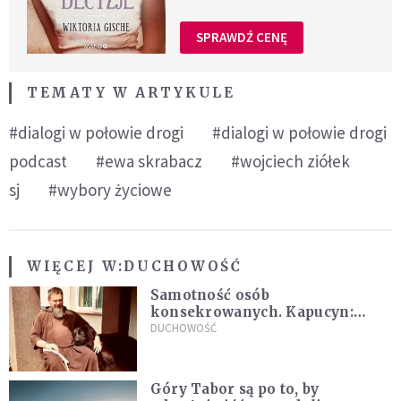
SPRAWDŹ CENĘ
TEMATY W ARTYKULE
#dialogi w połowie drogi
#dialogi w połowie drogi
podcast
#ewa skrabacz
#wojciech ziółek
sj
#wybory życiowe
WIĘCEJ W:
DUCHOWOŚĆ
Samotność osób
konsekrowanych. Kapucyn:
Życie w pojedynkę rzadko jest
DUCHOWOŚĆ
sielanką
Góry Tabor są po to, by