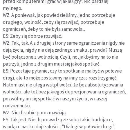
przed komputerem i grać w jakieś gry’. Nic bardziej
mylnego.
WZ: A ponieważ, jak powiedzieliśmy, jedno potrzebuje
drugiego, wolność, żeby się rozwijać, potrzebuje
ograniczeń, żeby to nie była samowola...
ES: Żeby się dobrze rozwijać.
WZ: Tak, tak. A z drugiej strony same ograniczenia nigdy nie
dają życia, nigdy nie dają żadnego smaku, prawda? Muszą
być połączone z wolnością. Czyli, no, jakbyśmy na to nie
patrzyli, jedno z drugim musi się jakoś spotkać.
ES: Pozostaje pytanie, czy to spotkanie ma być w połowie
drogi, ale to może zostawmy na inny czas rozstrzygnięć.
Natomiast nie ulega wątpliwości, że bez absolutyzowania
wolności, ale też bez jakiegoś deprecjonowania ograniczeń,
pozwólmy im się spotkać w naszym życiu, w naszej
codzienności.
WZ: Niech sobie porozmawiają.
ES: Tak jest. Niech prowadzą ze sobą takie budujące,
wiodące nas ku dojrzałości... “Dialogi w połowie drogi”.