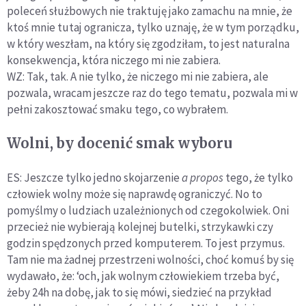
poleceń służbowych nie traktuję jako zamachu na mnie, że
ktoś mnie tutaj ogranicza, tylko uznaję, że w tym porządku,
w który weszłam, na który się zgodziłam, to jest naturalna
konsekwencja, która niczego mi nie zabiera.
WZ: Tak, tak. A nie tylko, że niczego mi nie zabiera, ale
pozwala, wracam jeszcze raz do tego tematu, pozwala mi w
pełni zakosztować smaku tego, co wybrałem.
Wolni, by docenić smak wyboru
ES: Jeszcze tylko jedno skojarzenie
a propos
tego, że tylko
człowiek wolny może się naprawdę ograniczyć. No to
pomyślmy o ludziach uzależnionych od czegokolwiek. Oni
przecież nie wybierają kolejnej butelki, strzykawki czy
godzin spędzonych przed komputerem. To jest przymus.
Tam nie ma żadnej przestrzeni wolności, choć komuś by się
wydawało, że: ‘och, jak wolnym człowiekiem trzeba być,
żeby 24h na dobę, jak to się mówi, siedzieć na przykład