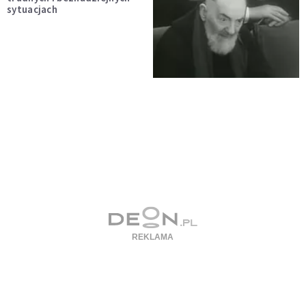
sytuacjach