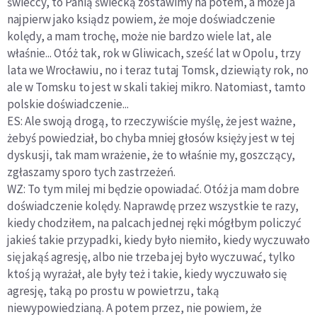
świeccy, to Panią świecką zostawimy na potem, a może ja
najpierw jako ksiądz powiem, że moje doświadczenie
kolędy, a mam trochę, może nie bardzo wiele lat, ale
właśnie... Otóż tak, rok w Gliwicach, sześć lat w Opolu, trzy
lata we Wrocławiu, no i teraz tutaj Tomsk, dziewiąty rok, no
ale w Tomsku to jest w skali takiej mikro. Natomiast, tamto
polskie doświadczenie...
ES: Ale swoją drogą, to rzeczywiście myślę, że jest ważne,
żebyś powiedział, bo chyba mniej głosów księży jest w tej
dyskusji, tak mam wrażenie, że to właśnie my, goszczący,
zgłaszamy sporo tych zastrzeżeń.
WZ: To tym milej mi będzie opowiadać. Otóż ja mam dobre
doświadczenie kolędy. Naprawdę przez wszystkie te razy,
kiedy chodziłem, na palcach jednej ręki mógłbym policzyć
jakieś takie przypadki, kiedy było niemiło, kiedy wyczuwało
się jakąś agresję, albo nie trzeba jej było wyczuwać, tylko
ktoś ją wyrażał, ale były też i takie, kiedy wyczuwało się
agresję, taką po prostu w powietrzu, taką
niewypowiedzianą. A potem przez, nie powiem, że