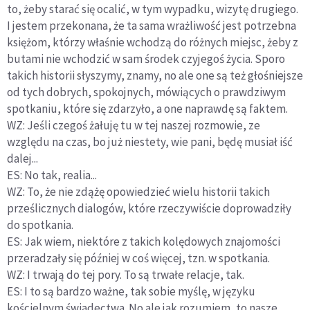
to, żeby starać się ocalić, w tym wypadku, wizytę drugiego.
I jestem przekonana, że ta sama wrażliwość jest potrzebna
księżom, którzy właśnie wchodzą do różnych miejsc, żeby z
butami nie wchodzić w sam środek czyjegoś życia. Sporo
takich historii słyszymy, znamy, no ale one są też głośniejsze
od tych dobrych, spokojnych, mówiących o prawdziwym
spotkaniu, które się zdarzyło, a one naprawdę są faktem.
WZ: Jeśli czegoś żałuję tu w tej naszej rozmowie, ze
względu na czas, bo już niestety, wie pani, będę musiał iść
dalej...
ES: No tak, realia...
WZ: To, że nie zdążę opowiedzieć wielu historii takich
prześlicznych dialogów, które rzeczywiście doprowadziły
do spotkania.
ES: Jak wiem, niektóre z takich kolędowych znajomości
przeradzały się później w coś więcej, tzn. w spotkania.
WZ: I trwają do tej pory. To są trwałe relacje, tak.
ES: I to są bardzo ważne, tak sobie myślę, w języku
kościelnym świadectwa. No ale jak rozumiem, to nasze