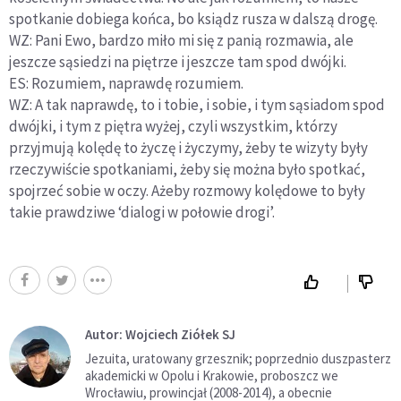
spotkanie dobiega końca, bo ksiądz rusza w dalszą drogę.
WZ: Pani Ewo, bardzo miło mi się z panią rozmawia, ale
jeszcze sąsiedzi na piętrze i jeszcze tam spod dwójki.
ES: Rozumiem, naprawdę rozumiem.
WZ: A tak naprawdę, to i tobie, i sobie, i tym sąsiadom spod
dwójki, i tym z piętra wyżej, czyli wszystkim, którzy
przyjmują kolędę to życzę i życzymy, żeby te wizyty były
rzeczywiście spotkaniami, żeby się można było spotkać,
spojrzeć sobie w oczy. Ażeby rozmowy kolędowe to były
takie prawdziwe ‘dialogi w połowie drogi’.
Autor: Wojciech Ziółek SJ
Jezuita, uratowany grzesznik; poprzednio duszpasterz
akademicki w Opolu i Krakowie, proboszcz we
Wrocławiu, prowincjał (2008-2014), a obecnie