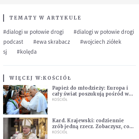
TEMATY W ARTYKULE
#dialogi w połowie drogi
#dialogi w połowie drogi
podcast
#ewa skrabacz
#wojciech ziółek
sj
#kolęda
WIĘCEJ W:
KOŚCIÓŁ
Papież do młodzieży: Europa i
cały świat poszukują pośród was
nowych świętych
KOŚCIÓŁ
Kard. Krajewski: codziennie
zrób jedną rzecz. Zobaczysz, co
stanie się z twoim życiem
KOŚCIÓŁ