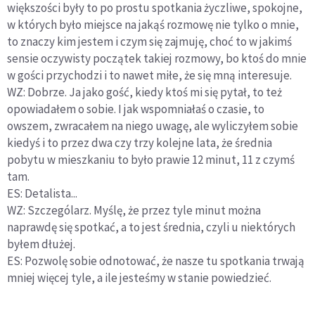
większości były to po prostu spotkania życzliwe, spokojne,
w których było miejsce na jakąś rozmowę nie tylko o mnie,
to znaczy kim jestem i czym się zajmuję, choć to w jakimś
sensie oczywisty początek takiej rozmowy, bo ktoś do mnie
w gości przychodzi i to nawet miłe, że się mną interesuje.
WZ: Dobrze. Ja jako gość, kiedy ktoś mi się pytał, to też
opowiadałem o sobie. I jak wspomniałaś o czasie, to
owszem, zwracałem na niego uwagę, ale wyliczyłem sobie
kiedyś i to przez dwa czy trzy kolejne lata, że średnia
pobytu w mieszkaniu to było prawie 12 minut, 11 z czymś
tam.
ES: Detalista...
WZ: Szczególarz. Myślę, że przez tyle minut można
naprawdę się spotkać, a to jest średnia, czyli u niektórych
byłem dłużej.
ES: Pozwolę sobie odnotować, że nasze tu spotkania trwają
mniej więcej tyle, a ile jesteśmy w stanie powiedzieć.