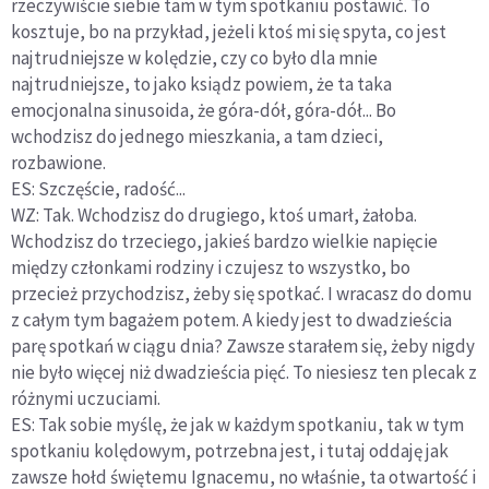
rzeczywiście siebie tam w tym spotkaniu postawić. To
kosztuje, bo na przykład, jeżeli ktoś mi się spyta, co jest
najtrudniejsze w kolędzie, czy co było dla mnie
najtrudniejsze, to jako ksiądz powiem, że ta taka
emocjonalna sinusoida, że góra-dół, góra-dół... Bo
wchodzisz do jednego mieszkania, a tam dzieci,
rozbawione.
ES: Szczęście, radość...
WZ: Tak. Wchodzisz do drugiego, ktoś umarł, żałoba.
Wchodzisz do trzeciego, jakieś bardzo wielkie napięcie
między członkami rodziny i czujesz to wszystko, bo
przecież przychodzisz, żeby się spotkać. I wracasz do domu
z całym tym bagażem potem. A kiedy jest to dwadzieścia
parę spotkań w ciągu dnia? Zawsze starałem się, żeby nigdy
nie było więcej niż dwadzieścia pięć. To niesiesz ten plecak z
różnymi uczuciami.
ES: Tak sobie myślę, że jak w każdym spotkaniu, tak w tym
spotkaniu kolędowym, potrzebna jest, i tutaj oddaję jak
zawsze hołd świętemu Ignacemu, no właśnie, ta otwartość i