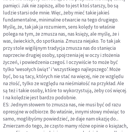
pamięci. Jak nie zapiszę, albo to jest ktoś starszy, bo są
ludzie starsi ode mnie. Więc, żeby mieć takie jakieś
fundamentalne, minimalne otwarcie na tego drugiego.
Myślę, że, tak jak ja rozumiem, sens kolędy to właśnie
polega na tym, że zmusza nas, nas księży, ale myślę, że i
was, świeckich, do spotkania. Zmusza niejako. To tak jak
przy stole wigilijnym tradycja zmusza nas do stanięcia
naprzeciw drugiej osoby, spojrzenia jej w oczy i złożenia
życzeń, i powiedzenia czegoś. I oczywiście to może być
tylko ‘wesołych świąt’ i ‘wszystkiego najlepszego’. Może
być, bo są tacy, których nie stać na więcej, nie ze względu
na złość, tylko ze względu na nieśmiałość na przykład. Ale
są też i takie osoby, które to wykorzystują, żeby coś więcej.
I na kolędzie jest bardzo podobnie.
ES: Jednym słowem to zmusza nas, nie musi być od razu
opresyjne w odbiorze. Bo właśnie, innymi słowy mówiąc to
samo, moglibyśmy powiedzieć, że daje nam okazję do...
Zmierzam do tego, że często mamy różne opinie o księżach,