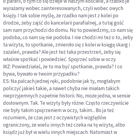
o parafii, o tym co się dzieje w naszym kościele, a rzadko je
wyrażamy wobec zainteresowanych, czyli wobec owych
księży. I tak sobie myślę, że rzadko nam jest z kolei po
drodze, żeby zajść do kancelarii parafialnej, a tutaj gość
sam nam przychodzi do domu. No to powiedzmy, co nam się
podoba, co nam się nie podoba. I nie chodzi mi też o to, żeby
ta wizyta, to spotkanie, zmieniło się z kolei w księgę skarg i
zażaleń, prawda? Ale jest też taka przestrzeń, żeby się
właśnie spotkać i powiedzieć. Spojrzeć sobie w oczy.
WZ: Powiedziałaś, że to ma być spotkanie, prawda? I co
bywa, bywało w twoim przypadku?
ES: Na palcach jednej ręki, podobnie jak ty, mogłabym
policzyć jakieś takie, a nawet chyba nie miałam takich
nieprzyjemnych zupełnie historii. No, może jedna, w sensie
dosłownym. Tak. Te wizyty były różne. Często rzeczywiście
nie były takim spojrzeniem w oczy, takim... Bo ja też
rozumiem, że czas jest z oczywistych względów
ograniczony, że wielu innych też czeka na tę wizytę, albo
ksiądz już był w wielu innych miejscach. Natomiast w