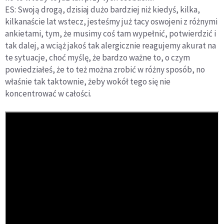
ES: Swoją drogą, dzisiaj dużo bardziej niż kiedyś, kilka,
kilkanaście lat wstecz, jesteśmy już tacy oswojeni z różnymi
ankietami, tym, że musimy coś tam wypełnić, potwierdzić i
tak dalej, a wciąż jakoś tak alergicznie reagujemy akurat na
te sytuacje, choć myślę, że bardzo ważne to, o czym
powiedziałeś, że to też można zrobić w różny sposób, no
właśnie tak taktownie, żeby wokół tego się nie
koncentrować w całości.