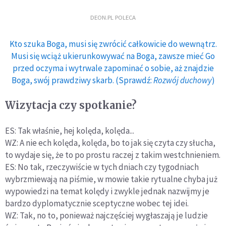
DEON.PL POLECA
Kto szuka Boga, musi się zwrócić całkowicie do wewnątrz.
Musi się wciąż ukierunkowywać na Boga, zawsze mieć Go
przed oczyma i wytrwale zapominać o sobie, aż znajdzie
Boga, swój prawdziwy skarb. (Sprawdź:
Rozwój duchowy
)
Wizytacja czy spotkanie?
ES: Tak właśnie, hej kolęda, kolęda...
WZ: A nie ech kolęda, kolęda, bo to jak się czyta czy słucha,
to wydaje się, że to po prostu raczej z takim westchnieniem.
ES: No tak, rzeczywiście w tych dniach czy tygodniach
wybrzmiewają na piśmie, w mowie takie rytualne chyba już
wypowiedzi na temat kolędy i zwykle jednak nazwijmy je
bardzo dyplomatycznie sceptyczne wobec tej idei.
WZ: Tak, no to, ponieważ najczęściej wygłaszają je ludzie