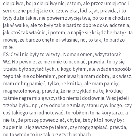
cierpliwe, bo ja cierpliwy nie jestem, ale przez umiejętne i
serdeczne podejście do człowieka, lód tajał, prawda, i to
były duże takie, nie powiem zwycięstwa, bo to nie chodzi o
jakąś walkę, ale to były takie bardzo dobre doświadczenia,
jak ktoś tak właśnie, i potem, a napije się ksiądz herbaty? Ja
mówię, że bardzo chętnie i właśnie, no, to tak, to bardzo
miłe.
ES: Czyli nie były to wizyty... Nomen omen, wizytatora?
WZ: No pewnie, że nie mnie to oceniać, prawda, to by się
trzeba było spytać tych, u kogo byłem, ale w żaden sposób
tego tak nie odbierałem, ponieważ ja mam dobrą, jak wiesz,
mam dobrą pamięć, tylko, że krótką, ale mam pamięć
magnetofonową, prawda, że na przykład na tej krótkiej
taśmie nagra mi się wszystko niemal dosłownie. Więc jeżeli
trzeba było... np., czy odnośnie zmiany stanu cywilnego, czy
coś takiego tam odnotować, to robiłem to na korytarzu, a
nie tu, że proszę powiedzieć, chyba, żeby ktoś nowy był
zupełnie i się zawsze pytałem, czy mogę zapisać, prawda,
no to wtedy to już tak przy tych osobach...