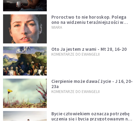
Proroctwo to nie horoskop. Polega
ono na widzeniu teraźniejszości w
świetle przeszłości Jezusa
WIARA
Oto Ja jestem z wami - Mt 28, 16-20
KOMENTARZE DO EWANGELII
Cierpienie może dawać życie - J 16, 20-
23a
KOMENTARZE DO EWANGELII
Bycie człowiekiem oznacza potrzebę
uczenia się i bycia przygotowanym na
nowość każdej sytuacji
WIARA