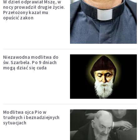
W dzień odprawiał Mszę, w
nocy prowadził drugie życie.
Przełożony kazał mu
opuścić zakon
Niezawodna modlitwa do
św. Szarbela. Po 9 dniach
mogą dziać się cuda
Modlitwa ojca Pio w
trudnych i beznadziejnych
sytuacjach