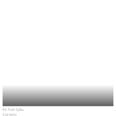
fot. Piotr Żyłka
6 lat temu