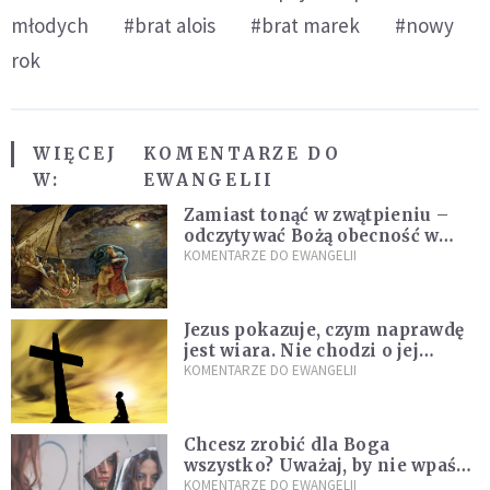
młodych
#brat alois
#brat marek
#nowy
rok
WIĘCEJ
KOMENTARZE DO
W:
EWANGELII
Zamiast tonąć w zwątpieniu –
odczytywać Bożą obecność w
burzach codziennego życia
KOMENTARZE DO EWANGELII
Jezus pokazuje, czym naprawdę
jest wiara. Nie chodzi o jej
wielkość
KOMENTARZE DO EWANGELII
Chcesz zrobić dla Boga
wszystko? Uważaj, by nie wpaść
w groźną pułapkę
KOMENTARZE DO EWANGELII