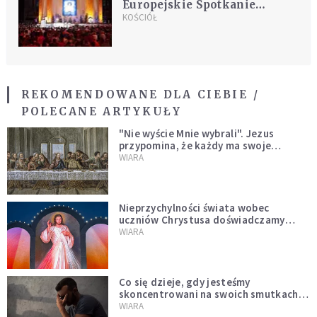
Europejskie Spotkanie
Młodych Taizé we Wrocławiu
KOŚCIÓŁ
[PODSUMOWANIE]
REKOMENDOWANE DLA CIEBIE /
POLECANE ARTYKUŁY
"Nie wyście Mnie wybrali". Jezus
przypomina, że każdy ma swoje
miejsce i swoją misję
WIARA
Nieprzychylności świata wobec
uczniów Chrystusa doświadczamy
wszyscy, również dzisiaj
WIARA
Co się dzieje, gdy jesteśmy
skoncentrowani na swoich smutkach?
Mówi o tym św. Jan
WIARA