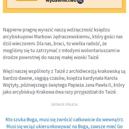
Najpierw pragnę wyrazić naszą wdzięczność księdzu
arcybiskupowi Markowi Jędraszewskiemu, który gości nas
dziś wieczorem. Dla nas, braci, to wielka radość, że
mogliśmy się tu zatrzymać z młodymi wolontariuszami w
drodze powrotnej do naszej małej wioski Taizé.
Więzi naszej wspólnoty z Taizé z archidiecezją krakowską są
bardzo dawne, sięgają czasów, księdza kardynała Karola
Wojtyły, późniejszego świętego Papieża Jana Pawła II, który
jako arcybiskup Krakowa dwa razy przyjeżdżał do Taizé.
DEON.PL POLECA
Kto szuka Boga, musi się zwrócić całkowicie do wewnątrz.
Musi się wciąż ukierunkowywać na Boga, zawsze mieć Go