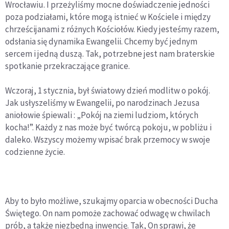
Wrocławiu. I przeżyliśmy mocne doświadczenie jedności
poza podziałami, które mogą istnieć w Kościele i między
chrześcijanami z różnych Kościołów. Kiedy jesteśmy razem,
odsłania się dynamika Ewangelii. Chcemy być jednym
sercem i jedną duszą. Tak, potrzebne jest nam braterskie
spotkanie przekraczające granice.
Wczoraj, 1 stycznia, był światowy dzień modlitw o pokój.
Jak usłyszeliśmy w Ewangelii, po narodzinach Jezusa
aniołowie śpiewali : „Pokój na ziemi ludziom, których
kocha!”. Każdy z nas może być twórcą pokoju, w pobliżu i
daleko. Wszyscy możemy wpisać brak przemocy w swoje
codzienne życie.
Aby to było możliwe, szukajmy oparcia w obecności Ducha
Świętego. On nam pomoże zachować odwagę w chwilach
prób, a także niezbędną inwencję. Tak, On sprawi, że