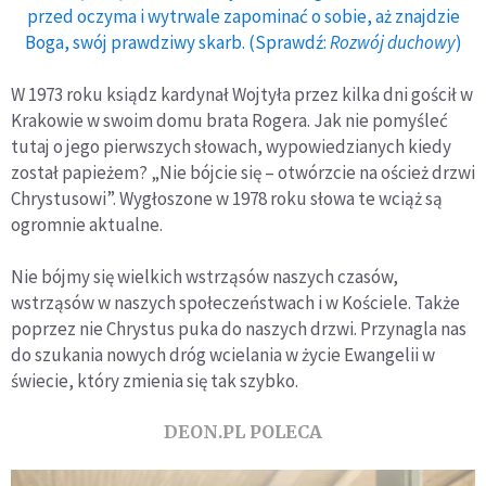
przed oczyma i wytrwale zapominać o sobie, aż znajdzie
Boga, swój prawdziwy skarb. (Sprawdź:
Rozwój duchowy
)
W 1973 roku ksiądz kardynał Wojtyła przez kilka dni gościł w
Krakowie w swoim domu brata Rogera. Jak nie pomyśleć
tutaj o jego pierwszych słowach, wypowiedzianych kiedy
został papieżem? „Nie bójcie się – otwórzcie na oścież drzwi
Chrystusowi”. Wygłoszone w 1978 roku słowa te wciąż są
ogromnie aktualne.
Nie bójmy się wielkich wstrząsów naszych czasów,
wstrząsów w naszych społeczeństwach i w Kościele. Także
poprzez nie Chrystus puka do naszych drzwi. Przynagla nas
do szukania nowych dróg wcielania w życie Ewangelii w
świecie, który zmienia się tak szybko.
DEON.PL POLECA