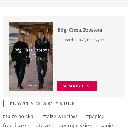
Bóg. Cisza. Prostota
Brat Marek z Taizé, Piotr Żyłka
SPRAWDŹ CENĘ
TEMATY W ARTYKULE
#taize polska
#taize wrocław
#papież
franciszek
#taize
#europejskie spotkanie