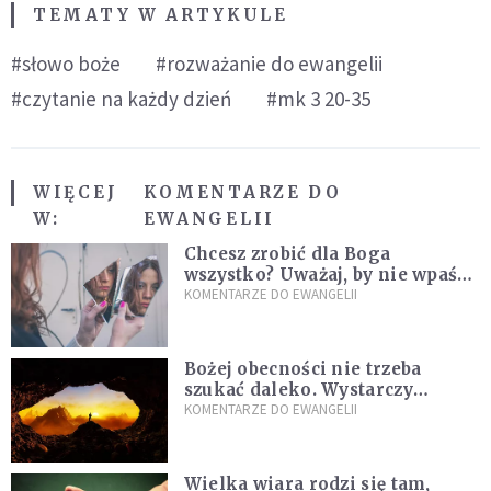
TEMATY W ARTYKULE
#słowo boże
#rozważanie do ewangelii
#czytanie na każdy dzień
#mk 3 20-35
WIĘCEJ
KOMENTARZE DO
W:
EWANGELII
Chcesz zrobić dla Boga
wszystko? Uważaj, by nie wpaść
w groźną pułapkę
KOMENTARZE DO EWANGELII
Bożej obecności nie trzeba
szukać daleko. Wystarczy
nauczyć się słuchać
KOMENTARZE DO EWANGELII
Wielka wiara rodzi się tam,