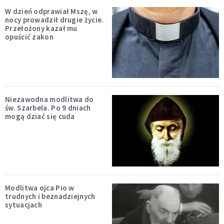
W dzień odprawiał Mszę, w
nocy prowadził drugie życie.
Przełożony kazał mu
opuścić zakon
Niezawodna modlitwa do
św. Szarbela. Po 9 dniach
mogą dziać się cuda
Modlitwa ojca Pio w
trudnych i beznadziejnych
sytuacjach