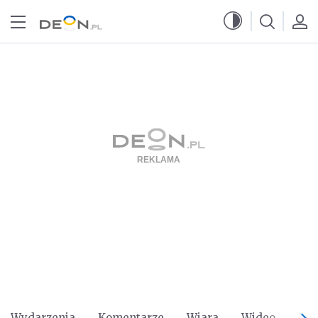
Przejdź do menu głównego
Przejdź do treści
Wydarzenia
Komentarze
Wiara
Wideo
Po 