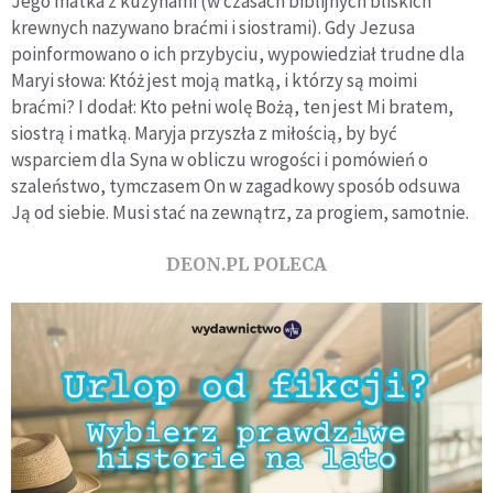
Jego matka z kuzynami (w czasach biblijnych bliskich
krewnych nazywano braćmi i siostrami). Gdy Jezusa
poinformowano o ich przybyciu, wypowiedział trudne dla
Maryi słowa: Któż jest moją matką, i którzy są moimi
braćmi? I dodał: Kto pełni wolę Bożą, ten jest Mi bratem,
siostrą i matką. Maryja przyszła z miłością, by być
wsparciem dla Syna w obliczu wrogości i pomówień o
szaleństwo, tymczasem On w zagadkowy sposób odsuwa
Ją od siebie. Musi stać na zewnątrz, za progiem, samotnie.
DEON.PL POLECA