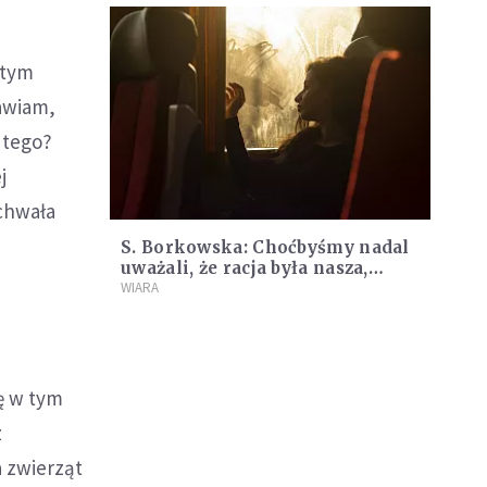
 tym
mawiam,
 tego?
j
 chwała
S. Borkowska: Choćbyśmy nadal
uważali, że racja była nasza,
schowajmy ją do kieszeni
WIARA
ę w tym
z
a zwierząt