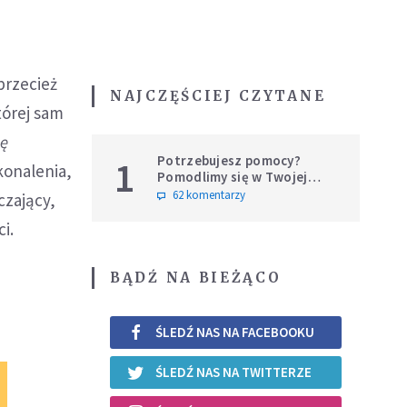
przecież
NAJCZĘŚCIEJ CZYTANE
tórej sam
ię
Potrzebujesz pomocy?
1
konalenia,
Pomodlimy się w Twojej
intencji
62 komentarzy
czający,
i.
BĄDŹ NA BIEŻĄCO
ŚLEDŹ NAS NA FACEBOOKU
ŚLEDŹ NAS NA TWITTERZE