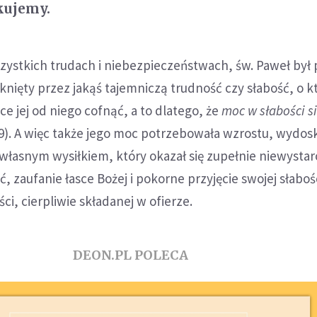
kujemy.
zystkich trudach i niebezpieczeństwach, św. Paweł był 
tknięty przez jakąś tajemniczą trudność czy słabość, o k
ce jej od niego cofnąć, a to dlatego, że
moc w słabości s
,9). A więc także jego moc potrzebowała wzrostu, wydos
łasnym wysiłkiem, który okazał się zupełnie niewystar
ć, zaufanie łasce Bożej i pokorne przyjęcie swojej słabośc
ci, cierpliwie składanej w ofierze.
DEON.PL POLECA