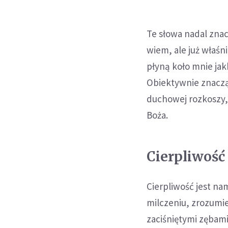
Te słowa nadal znacz
wiem, ale już właśn
płyną koło mnie ja
Obiektywnie znaczą 
duchowej rozkoszy, 
Boża.
Cierpliwość
Cierpliwość jest n
milczeniu, zrozumieć
zaciśniętymi zębami,