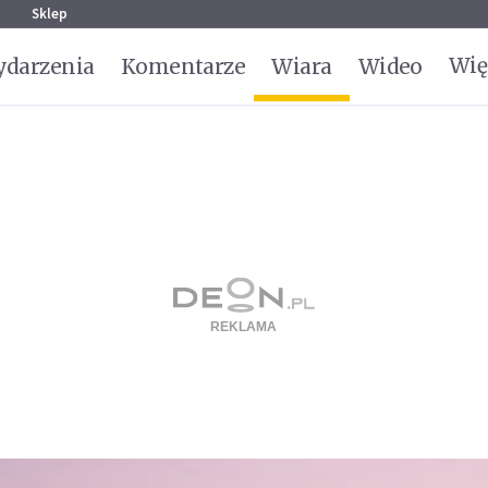
g
Sklep
Wię
darzenia
Komentarze
Wiara
Wideo