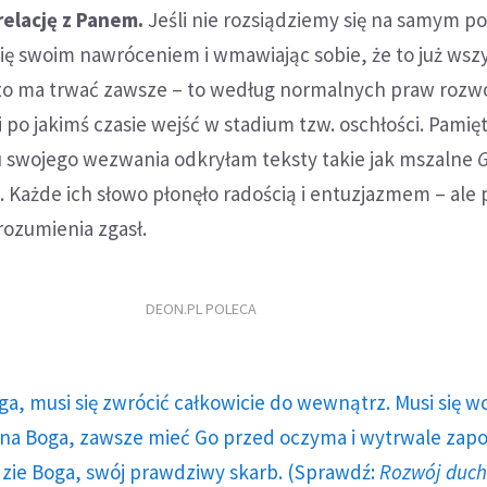
relację z Panem.
Jeśli nie rozsiądziemy się na samym po
się swoim nawróceniem i wmawiając sobie, że to już wsz
e to ma trwać zawsze – to według normalnych praw rozw
 po jakimś czasie wejść w stadium tzw. oschłości. Pamię
swojego wezwania odkryłam teksty takie jak mszalne
G
m
. Każde ich słowo płonęło radością i entuzjazmem – ale
rozumienia zgasł.
DEON.PL POLECA
ga, musi się zwrócić całkowicie do wewnątrz. Musi się w
a Boga, zawsze mieć Go przed oczyma i wytrwale zap
dzie Boga, swój prawdziwy skarb. (Sprawdź:
Rozwój duc