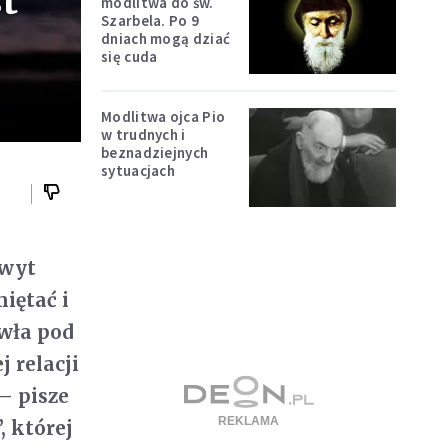
t
modlitwa do św.
Szarbela. Po 9
dniach mogą dziać
się cuda
Modlitwa ojca Pio
w trudnych i
beznadziejnych
sytuacjach
hwyt
iętać i
awła pod
j relacji
 – pisze
 której