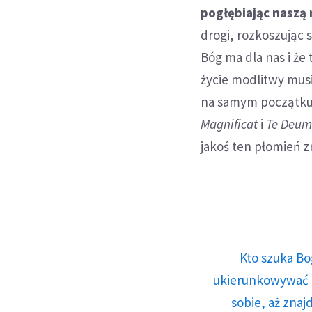
pogłębiając naszą 
drogi, rozkoszując 
Bóg ma dla nas i ż
życie modlitwy musi
na samym początku 
Magnificat
i
Te Deu
jakoś ten płomień z
Kto szuka Bo
ukierunkowywać n
sobie, aż znaj