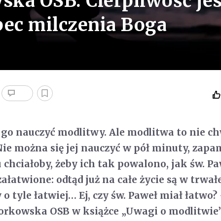
ka OSB: Cierpliwość jes
ec milczenia Boga
y go nauczyć modlitwy. Ale modlitwa to nie c
e można się jej nauczyć w pół minuty, zapam
 chciałoby, żeby ich tak powalono, jak św. P
łatwione: odtąd już na całe życie są w trwałe
o tyle łatwiej… Ej, czy św. Paweł miał łatwo?
orkowska OSB w książce „Uwagi o modlitwie”,