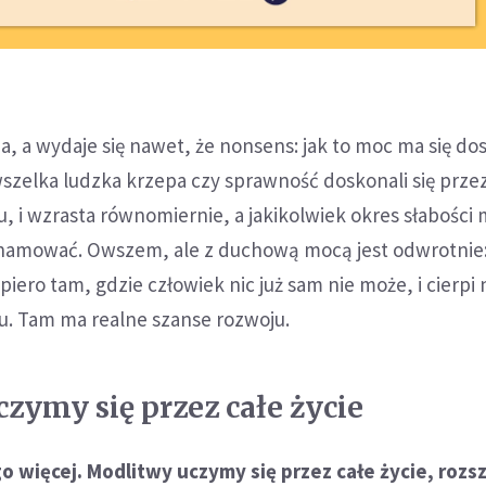
, a wydaje się nawet, że nonsens: jak to moc ma się do
wszelka ludzka krzepa czy sprawność doskonali się prze
u, i wzrasta równomiernie, a jakikolwiek okres słabości
ahamować. Owszem, ale z duchową mocą jest odwrotnie
iero tam, gdzie człowiek nic już sam nie może, i cierpi 
gu. Tam ma realne szanse rozwoju.
zymy się przez całe życie
o więcej. Modlitwy uczymy się przez całe życie, rozsz