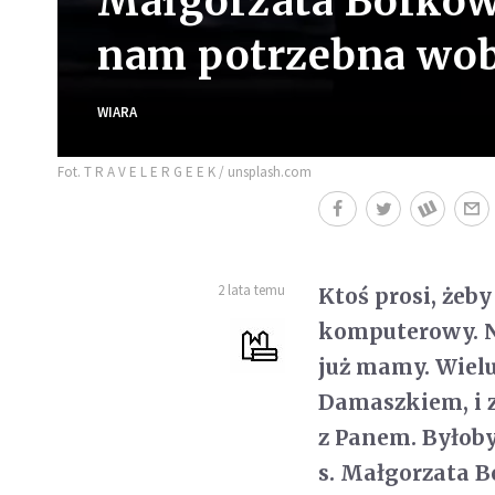
Małgorzata Borkows
nam potrzebna wob
WIARA
Fot. T R A V E L E R G E E K / unsplash.com
2 lata temu
Ktoś prosi, żeb
komputerowy. Ni
już mamy. Wielu
Damaszkiem, i za
z Panem. Byłoby 
s. Małgorzata B