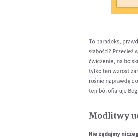
To paradoks, prawda
słabości? Przecież 
ćwiczenie, na boisk
tylko ten wzrost z
rośnie naprawdę dop
ten ból ofiaruje Bo
Modlitwy uc
Nie żądajmy niczeg