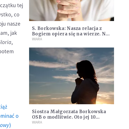
czątku tej
ystko, co
oju nasze
S. Borkowska: Nasza relacja z
tam, jak
Bogiem opiera się na wierze. Nie
powinna zależeć od stanów
WIARA
loria
,
uczuciowych
 potem
ciąż
Siostra Małgorzata Borkowska
ominać o
OSB o modlitwie. Oto jej 10
istotnych myśli
WIARA
howy
)