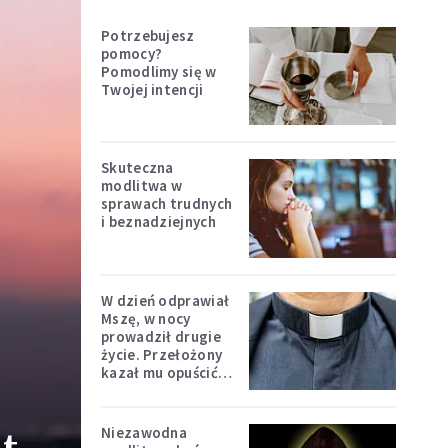
Potrzebujesz
pomocy?
Pomodlimy się w
Twojej intencji
Skuteczna
modlitwa w
sprawach trudnych
i beznadziejnych
W dzień odprawiał
Mszę, w nocy
prowadził drugie
życie. Przełożony
kazał mu opuścić
zakon
Niezawodna