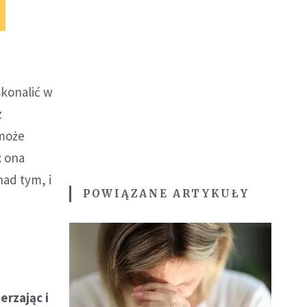
skonalić w
z
 może
: ona
nad tym, i
POWIĄZANE ARTYKUŁY
erzając i