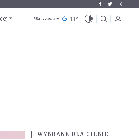
11
°
cej
Warszawa
WYBRANE DLA CIEBIE