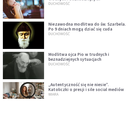
DUCHOWOŚĆ
Niezawodna modlitwa do św. Szarbela.
Po 9 dniach mogą dziać się cuda
DUCHOWOŚĆ
Modlitwa ojca Pio w trudnych i
beznadziejnych sytuacjach
DUCHOWOŚĆ
„Autentyczność się nie niesie”.
Katoliczki o presji i sile social mediów
WIARA
Telegram do św. Józefa. Modlitwa z
prośbą o szybki ratunek
DUCHOWOŚĆ