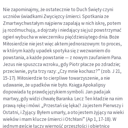
Nie zapominajmy, że ostatecznie to Duch Święty czyni
uczniów świadkami Zwycięzcy śmierci. Spotkania ze
Zmartwychwstałym najpierw zapalają w nich iskrę, potem
ją rozdmuchują, a dojrzały i niedający się już powstrzymać
ogień wybucha w wieczerniku pięćdziesiątego dnia. Boże
Miłosierdzie nie jest więc aktem jednorazowym: to proces,
w którym każdy upadek spotyka się z wezwaniem do
powstania, a każde powstanie — z nowym zaufaniem Pana.
Jezus nie spuszcza wzroku, gdy Piotr płacze po zdradzie;
przeciwnie, pyta trzy razy: „Czy mnie kochasz?” (zob. J 21,
15-17). Miłosierdzie to cierpliwe towarzyszenie, a nie
udawanie, że upadków nie było. Księga Apokalipsy
dopowiada tę prawdę językiem symboli. Jan pada jak
martwy, gdy widzi chwałę Baranka. Lecz Ten kładzie na nim
prawą rękę i mówi: „Przestań się lękać! Ja jestem Pierwszy i
Ostatni, i Żyjący. Byłem umarły, a oto jestem żyjący na wieki
wieków i mam klucze śmierci i Otchłani” (Ap 1, 17-18). W
jednym geście łączy wierność przeszłości i obietnicę