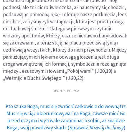
odsłania drugie oblicze miłosierdzia – cierpliwość. Bóg
podnosi, ale też cierpliwie czeka, aż nauczymy się chodzić,
podsuwając pomocną rękę. Toleruje nasze potknięcia, lecz
nie chce, żebyśmy żyli w stagnacji, która jest prostą drogą
do duchowej śmierci. Dlatego w pierwszym czytaniu
widzimy apostołów, którzy jeszcze niedawno barykadowali
się za drzwiami, a teraz stają na placu przed świątynią i
uzdrawiają wszystkich, którzy do nich przychodzili. Między
paraliżującym ich lękiem a odwagą głoszenia jest długa
droga wewnętrznej ich formacji, symbolicznie rozciągnięta
między Jezusowymi słowami „Pokój wam!” (J 20,19) a
„Weźmijcie Ducha Świętego!” (J 20,22).
DEON.PL POLECA
Kto szuka Boga, musi się zwrócić całkowicie do wewnątrz.
Musi się wciąż ukierunkowywać na Boga, zawsze mieć Go
przed oczyma i wytrwale zapominać o sobie, aż znajdzie
Boga, swój prawdziwy skarb. (Sprawdź:
Rozwój duchowy
)