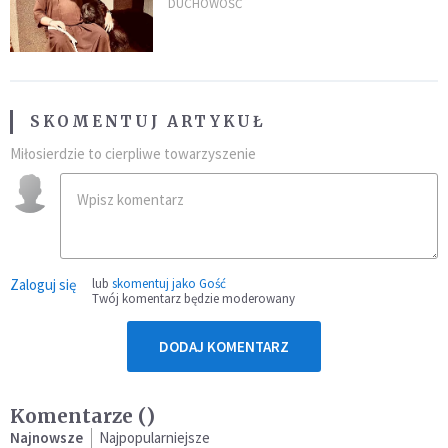
Życie w pojedynkę rzadko jest
DUCHOWOŚĆ
sielanką
SKOMENTUJ ARTYKUŁ
Miłosierdzie to cierpliwe towarzyszenie
Zaloguj się
lub
skomentuj jako Gość
Twój komentarz będzie moderowany
DODAJ KOMENTARZ
Komentarze (
)
Najnowsze
Najpopularniejsze