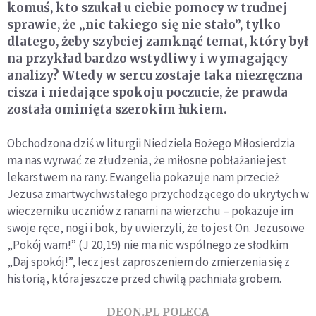
komuś, kto szukał u ciebie pomocy w trudnej
sprawie, że „nic takiego się nie stało”, tylko
dlatego, żeby szybciej zamknąć temat, który był
na przykład bardzo wstydliwy i wymagający
analizy? Wtedy w sercu zostaje taka niezręczna
cisza i niedające spokoju poczucie, że prawda
została ominięta szerokim łukiem.
Obchodzona dziś w liturgii Niedziela Bożego Miłosierdzia
ma nas wyrwać ze złudzenia, że miłosne pobłażanie jest
lekarstwem na rany. Ewangelia pokazuje nam przecież
Jezusa zmartwychwstałego przychodzącego do ukrytych w
wieczerniku uczniów z ranami na wierzchu – pokazuje im
swoje ręce, nogi i bok, by uwierzyli, że to jest On. Jezusowe
„Pokój wam!” (J 20,19) nie ma nic wspólnego ze słodkim
„Daj spokój!”, lecz jest zaproszeniem do zmierzenia się z
historią, która jeszcze przed chwilą pachniała grobem.
DEON.PL POLECA