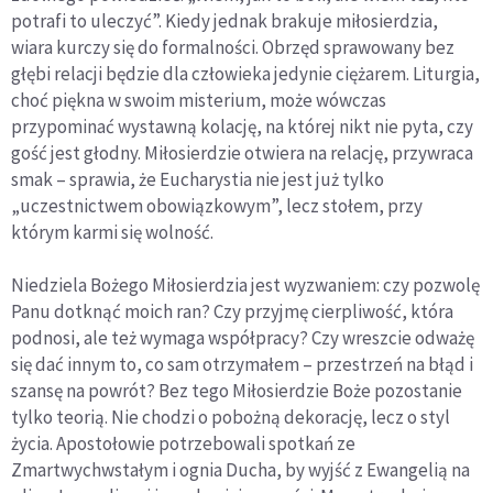
potrafi to uleczyć”. Kiedy jednak brakuje miłosierdzia,
wiara kurczy się do formalności. Obrzęd sprawowany bez
głębi relacji będzie dla człowieka jedynie ciężarem. Liturgia,
choć piękna w swoim misterium, może wówczas
przypominać wystawną kolację, na której nikt nie pyta, czy
gość jest głodny. Miłosierdzie otwiera na relację, przywraca
smak – sprawia, że Eucharystia nie jest już tylko
„uczestnictwem obowiązkowym”, lecz stołem, przy
którym karmi się wolność.
Niedziela Bożego Miłosierdzia jest wyzwaniem: czy pozwolę
Panu dotknąć moich ran? Czy przyjmę cierpliwość, która
podnosi, ale też wymaga współpracy? Czy wreszcie odważę
się dać innym to, co sam otrzymałem – przestrzeń na błąd i
szansę na powrót? Bez tego Miłosierdzie Boże pozostanie
tylko teorią. Nie chodzi o pobożną dekorację, lecz o styl
życia. Apostołowie potrzebowali spotkań ze
Zmartwychwstałym i ognia Ducha, by wyjść z Ewangelią na