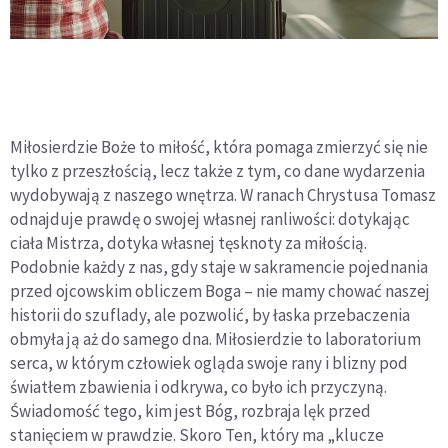
Miłosierdzie Boże to miłość, która pomaga zmierzyć się nie
tylko z przeszłością, lecz także z tym, co dane wydarzenia
wydobywają z naszego wnętrza. W ranach Chrystusa Tomasz
odnajduje prawdę o swojej własnej ranliwości: dotykając
ciała Mistrza, dotyka własnej tęsknoty za miłością.
Podobnie każdy z nas, gdy staje w sakramencie pojednania
przed ojcowskim obliczem Boga – nie mamy chować naszej
historii do szuflady, ale pozwolić, by łaska przebaczenia
obmyła ją aż do samego dna. Miłosierdzie to laboratorium
serca, w którym człowiek ogląda swoje rany i blizny pod
światłem zbawienia i odkrywa, co było ich przyczyną.
Świadomość tego, kim jest Bóg, rozbraja lęk przed
stanięciem w prawdzie. Skoro Ten, który ma „klucze