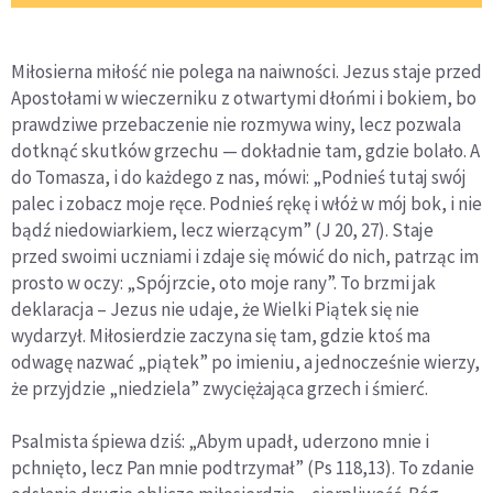
Miłosierna miłość nie polega na naiwności. Jezus staje przed
Apostołami w wieczerniku z otwartymi dłońmi i bokiem, bo
prawdziwe przebaczenie nie rozmywa winy, lecz pozwala
dotknąć skutków grzechu — dokładnie tam, gdzie bolało. A
do Tomasza, i do każdego z nas, mówi: „Podnieś tutaj swój
palec i zobacz moje ręce. Podnieś rękę i włóż w mój bok, i nie
bądź niedowiarkiem, lecz wierzącym” (J 20, 27). Staje
przed swoimi uczniami i zdaje się mówić do nich, patrząc im
prosto w oczy: „Spójrzcie, oto moje rany”. To brzmi jak
deklaracja – Jezus nie udaje, że Wielki Piątek się nie
wydarzył. Miłosierdzie zaczyna się tam, gdzie ktoś ma
odwagę nazwać „piątek” po imieniu, a jednocześnie wierzy,
że przyjdzie „niedziela” zwyciężająca grzech i śmierć.
Psalmista śpiewa dziś: „Abym upadł, uderzono mnie i
pchnięto, lecz Pan mnie podtrzymał” (Ps 118,13). To zdanie