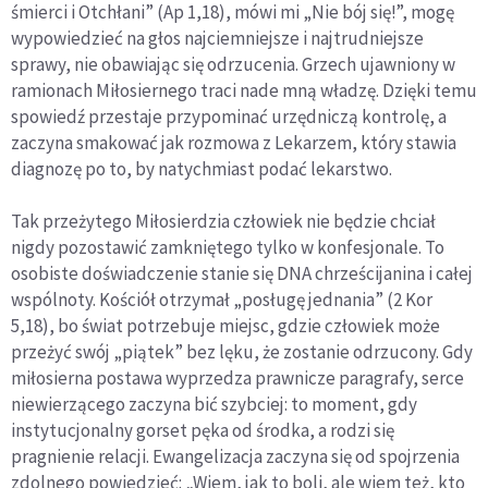
śmierci i Otchłani” (Ap 1,18), mówi mi „Nie bój się!”, mogę
wypowiedzieć na głos najciemniejsze i najtrudniejsze
sprawy, nie obawiając się odrzucenia. Grzech ujawniony w
ramionach Miłosiernego traci nade mną władzę. Dzięki temu
spowiedź przestaje przypominać urzędniczą kontrolę, a
zaczyna smakować jak rozmowa z Lekarzem, który stawia
diagnozę po to, by natychmiast podać lekarstwo.
Tak przeżytego Miłosierdzia człowiek nie będzie chciał
nigdy pozostawić zamkniętego tylko w konfesjonale. To
osobiste doświadczenie stanie się DNA chrześcijanina i całej
wspólnoty. Kościół otrzymał „posługę jednania” (2 Kor
5,18), bo świat potrzebuje miejsc, gdzie człowiek może
przeżyć swój „piątek” bez lęku, że zostanie odrzucony. Gdy
miłosierna postawa wyprzedza prawnicze paragrafy, serce
niewierzącego zaczyna bić szybciej: to moment, gdy
instytucjonalny gorset pęka od środka, a rodzi się
pragnienie relacji. Ewangelizacja zaczyna się od spojrzenia
zdolnego powiedzieć: „Wiem, jak to boli, ale wiem też, kto