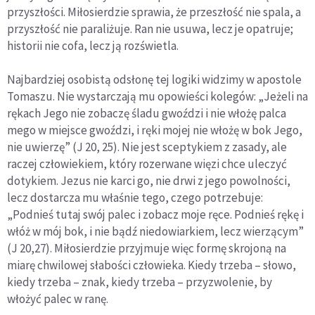
przyszłości. Miłosierdzie sprawia, że przeszłość nie spala, a
przyszłość nie paraliżuje. Ran nie usuwa, lecz je opatruje;
historii nie cofa, lecz ją rozświetla.
Najbardziej osobistą odsłonę tej logiki widzimy w apostole
Tomaszu. Nie wystarczają mu opowieści kolegów: „Jeżeli na
rękach Jego nie zobaczę śladu gwoździ i nie włożę palca
mego w miejsce gwoździ, i ręki mojej nie włożę w bok Jego,
nie uwierzę” (J 20, 25). Nie jest sceptykiem z zasady, ale
raczej człowiekiem, który rozerwane więzi chce uleczyć
dotykiem. Jezus nie karci go, nie drwi z jego powolności,
lecz dostarcza mu właśnie tego, czego potrzebuje:
„Podnieś tutaj swój palec i zobacz moje ręce. Podnieś rękę i
włóż w mój bok, i nie bądź niedowiarkiem, lecz wierzącym”
(J 20,27). Miłosierdzie przyjmuje więc formę skrojoną na
miarę chwilowej słabości człowieka. Kiedy trzeba – słowo,
kiedy trzeba – znak, kiedy trzeba – przyzwolenie, by
włożyć palec w ranę.