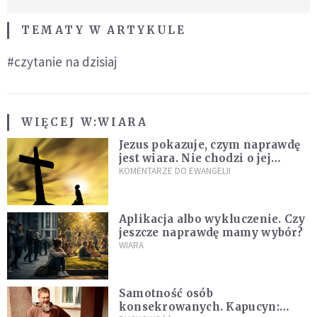
TEMATY W ARTYKULE
#czytanie na dzisiaj
WIĘCEJ W:
WIARA
Jezus pokazuje, czym naprawdę
jest wiara. Nie chodzi o jej
wielkość
KOMENTARZE DO EWANGELII
Aplikacja albo wykluczenie. Czy
jeszcze naprawdę mamy wybór?
WIARA
Samotność osób
konsekrowanych. Kapucyn: