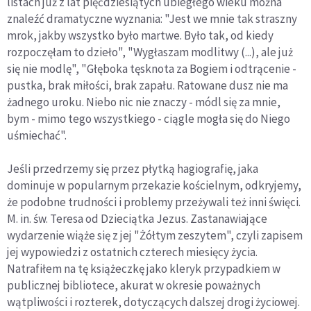
listach już z lat pięćdziesiątych ubiegłego wieku można
znaleźć dramatyczne wyznania: "Jest we mnie tak straszny
mrok, jakby wszystko było martwe. Było tak, od kiedy
rozpoczęłam to dzieło", "Wygłaszam modlitwy (...), ale już
się nie modlę", "Głęboka tęsknota za Bogiem i odtrącenie -
pustka, brak miłości, brak zapału. Ratowane dusz nie ma
żadnego uroku. Niebo nic nie znaczy - módl się za mnie,
bym - mimo tego wszystkiego - ciągle mogła się do Niego
uśmiechać".
Jeśli przedrzemy się przez płytką hagiografię, jaka
dominuje w popularnym przekazie kościelnym, odkryjemy,
że podobne trudności i problemy przeżywali też inni święci.
M. in. św. Teresa od Dzieciątka Jezus. Zastanawiające
wydarzenie wiąże się z jej "Żółtym zeszytem", czyli zapisem
jej wypowiedzi z ostatnich czterech miesięcy życia.
Natrafiłem na tę książeczkę jako kleryk przypadkiem w
publicznej bibliotece, akurat w okresie poważnych
wątpliwości i rozterek, dotyczących dalszej drogi życiowej.