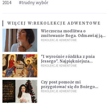
2014
#trudny wybór
WIĘCEJ W:
REKOLEKCJE ADWENTOWE
Wieczorna modlitwa o
zmiłowanie Boga. Odmawiaj ją,
gdy jest ci w życiu źle
REKOLEKCJE ADWENTOWE
"I wyrośnie różdżka z pnia
Jessego". Najpiękniejsza
zapowiedź Mesjasza w Piśmie
REKOLEKCJE ADWENTOWE
Świętym
Czy post pomoże mi
przygotować się do Bożego
Narodzenia? Jezuita: to zależy
REKOLEKCJE ADWENTOWE