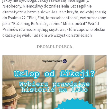
jakby nie było Boga. Jakby stawał się nieosiągalny.
Nieobecny. Niemożliwy do znalezienia. Szczególnie
dramatycznie brzmią słowa Jezusa z krzyża, odwołujące się
do Psalmu 22: "Eloi, Eloi, lema sabachthani", wytłumaczone
jako: "Boże mój, Boże mój, czemuś Mnie opuścił". Wśród
Psalmów również znajdują się słowa, które zapewne bliskie
okazały się wielu ludziom we wszystkich stuleciach:
DEON.PL POLECA