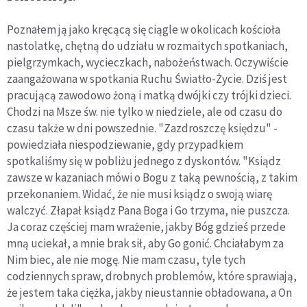
Poznałem ją jako kręcącą się ciągle w okolicach kościoła
nastolatkę, chętną do udziału w rozmaitych spotkaniach,
pielgrzymkach, wycieczkach, nabożeństwach. Oczywiście
zaangażowana w spotkania Ruchu Światło-Życie. Dziś jest
pracującą zawodowo żoną i matką dwójki czy trójki dzieci.
Chodzi na Msze św. nie tylko w niedziele, ale od czasu do
czasu także w dni powszednie. "Zazdroszczę księdzu" -
powiedziała niespodziewanie, gdy przypadkiem
spotkaliśmy się w pobliżu jednego z dyskontów. "Ksiądz
zawsze w kazaniach mówi o Bogu z taką pewnością, z takim
przekonaniem. Widać, że nie musi ksiądz o swoją wiarę
walczyć. Złapał ksiądz Pana Boga i Go trzyma, nie puszcza.
Ja coraz częściej mam wrażenie, jakby Bóg gdzieś przede
mną uciekał, a mnie brak sił, aby Go gonić. Chciałabym za
Nim biec, ale nie mogę. Nie mam czasu, tyle tych
codziennych spraw, drobnych problemów, które sprawiają,
że jestem taka ciężka, jakby nieustannie obładowana, a On