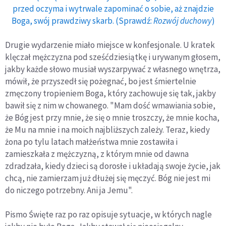
przed oczyma i wytrwale zapominać o sobie, aż znajdzie
Boga, swój prawdziwy skarb. (Sprawdź:
Rozwój duchowy
)
Drugie wydarzenie miało miejsce w konfesjonale. U kratek
klęczał mężczyzna pod sześćdziesiątkę i urywanym głosem,
jakby każde słowo musiał wyszarpywać z własnego wnętrza,
mówił, że przyszedł się pożegnać, bo jest śmiertelnie
zmęczony tropieniem Boga, który zachowuje się tak, jakby
bawił się z nim w chowanego. "Mam dość wmawiania sobie,
że Bóg jest przy mnie, że się o mnie troszczy, że mnie kocha,
że Mu na mnie i na moich najbliższych zależy. Teraz, kiedy
żona po tylu latach małżeństwa mnie zostawiła i
zamieszkała z mężczyzną, z którym mnie od dawna
zdradzała, kiedy dzieci są dorosłe i układają swoje życie, jak
chcą, nie zamierzam już dłużej się męczyć. Bóg nie jest mi
do niczego potrzebny. Ani ja Jemu".
Pismo Święte raz po raz opisuje sytuacje, w których nagle