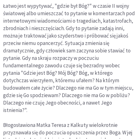
Łatwo jest wypytywać, "gdzie był Bóg?" w czasie II wojny
światowej albo umieszczać to pytanie w komentarzach pod
internetowymi wiadomościami o tragediach, katastrofach,
zbrodniach i nieszczęściach. Gdy to pytanie zadają inni,
można je traktować jako szyderstwo i próbować się jakoś
przeciw niemu opancerzyć. Sytuacja zmienia się
dramatycznie, gdy człowiek sam zaczyna sobie stawiać to
pytanie. Gdy na skraju rozpaczy w poczuciu
fundamentalnego zawodu czuje się bezradny wobec
pytania "Gdzie jest Bóg? Mój Bóg? Bóg, w którego
dotychczas wierzyłem, któremu ufałem? Na którym
budowałem całe życie? Dlaczego nie ma Go w tym miejscu,
gdzie się Go spodziewam? Dlaczego nie ma Go w pobliżu?
Dlaczego nie czuję Jego obecności, a nawet Jego
istnienia?".
Błogosławiona Matka Teresa z Kalkuty wielokrotnie
przyznawała się do poczucia opuszczenia przez Boga. W jej