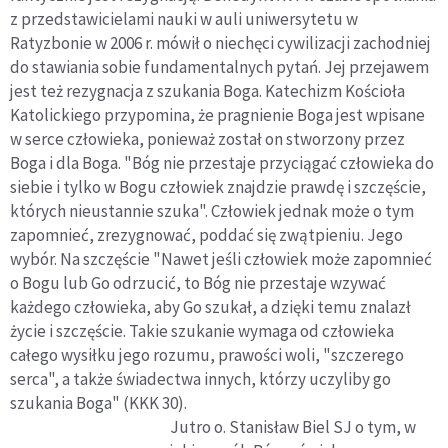
z przedstawicielami nauki w auli uniwersytetu w
Ratyzbonie w 2006 r. mówił o niechęci cywilizacji zachodniej
do stawiania sobie fundamentalnych pytań. Jej przejawem
jest też rezygnacja z szukania Boga. Katechizm Kościoła
Katolickiego przypomina, że pragnienie Boga jest wpisane
w serce człowieka, ponieważ został on stworzony przez
Boga i dla Boga. "Bóg nie przestaje przyciągać człowieka do
siebie i tylko w Bogu człowiek znajdzie prawdę i szczęście,
których nieustannie szuka". Człowiek jednak może o tym
zapomnieć, zrezygnować, poddać się zwątpieniu. Jego
wybór. Na szczęście "Nawet jeśli człowiek może zapomnieć
o Bogu lub Go odrzucić, to Bóg nie przestaje wzywać
każdego człowieka, aby Go szukał, a dzięki temu znalazł
życie i szczęście. Takie szukanie wymaga od człowieka
całego wysiłku jego rozumu, prawości woli, "szczerego
serca", a także świadectwa innych, którzy uczyliby go
szukania Boga" (KKK 30).
Jutro o. Stanisław Biel SJ o tym, w