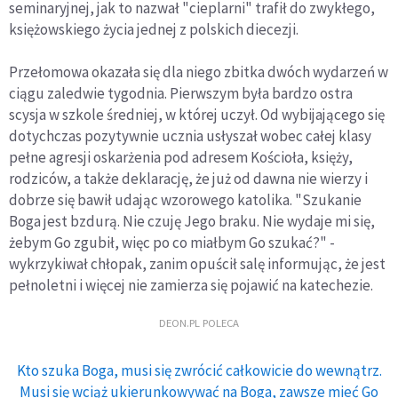
seminaryjnej, jak to nazwał "cieplarni" trafił do zwykłego,
księżowskiego życia jednej z polskich diecezji.
Przełomowa okazała się dla niego zbitka dwóch wydarzeń w
ciągu zaledwie tygodnia. Pierwszym była bardzo ostra
scysja w szkole średniej, w której uczył. Od wybijającego się
dotychczas pozytywnie ucznia usłyszał wobec całej klasy
pełne agresji oskarżenia pod adresem Kościoła, księży,
rodziców, a także deklarację, że już od dawna nie wierzy i
dobrze się bawił udając wzorowego katolika. "Szukanie
Boga jest bzdurą. Nie czuję Jego braku. Nie wydaje mi się,
żebym Go zgubił, więc po co miałbym Go szukać?" -
wykrzykiwał chłopak, zanim opuścił salę informując, że jest
pełnoletni i więcej nie zamierza się pojawić na katechezie.
DEON.PL POLECA
Kto szuka Boga, musi się zwrócić całkowicie do wewnątrz.
Musi się wciąż ukierunkowywać na Boga, zawsze mieć Go