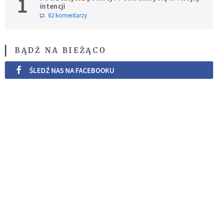
1
intencji
62 komentarzy
BĄDŹ NA BIEŻĄCO
ŚLEDŹ NAS NA FACEBOOKU
ŚLEDŹ NAS NA TWITTERZE
ŚLEDŹ NAS NA INSTAGRAMIE
POWIĄZANE ARTYKUŁY
Plaster Miodu -
błogosławiona głupota
REKOLEKCJE ADWENTOWE