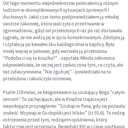
Od tego momentu niejednokrotnie polecałem ją różnym
ludziom w skomplikowanych sytuacjach życiowych i
duchowych. Jakiś czas temu podpowiedziałem ją młodej
siostrze zakonnej, która walczyła o przetrwanie w
zgromadzeniu, gdyż od przełożonych raz po raz dostawała
sygnały, że nie widzą jej w życiu konsekrowanym. Zdobyła ją
i czytała ją po kawałeczku każdego dnia w kaplicy. Była
mniej więcej w połowie, gdy wezwała ją przełożona.
"Podoba ci się ta książka?" - zapytała. Młoda zakonnica
odpowiedziała, że raczej jest zaskoczona tym, co czyta, ale
też zafascynowana. "Nie zgub jej" - powiedziała na to
przełożona i zakończyła rozmowę.
Psalm 119 mówi, że błogosławieni są szukający Boga "całym
sercem". To zachęcające, ale w Księdze Izajasza jest
niepokojące przynaglenie: "Szukajcie Pana, gdy się pozwala
znaleźć. Wzywajcie Go dopóki jest blisko" (Iz 55,6). To rodzaj
ostrzeżenia przed tym, rodzajem opóźnienia, który
faktycznie jest rezygnacją. Benedykt XVI w czasie spotkania