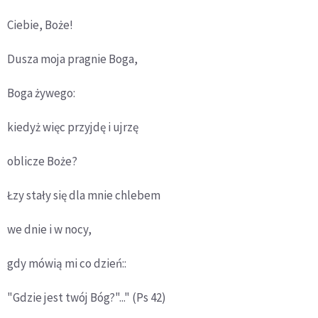
Ciebie, Boże!
Dusza moja pragnie Boga,
Boga żywego:
kiedyż więc przyjdę i ujrzę
oblicze Boże?
Łzy stały się dla mnie chlebem
we dnie i w nocy,
gdy mówią mi co dzień::
"Gdzie jest twój Bóg?"..." (Ps 42)