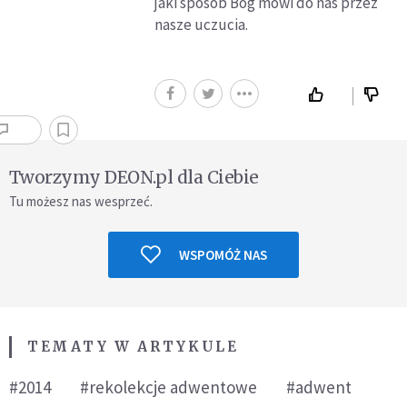
jaki sposób Bóg mówi do nas przez
nasze uczucia.
Tworzymy DEON.pl dla Ciebie
Tu możesz nas wesprzeć.
WSPOMÓŻ NAS
TEMATY W ARTYKULE
#2014
#rekolekcje adwentowe
#adwent