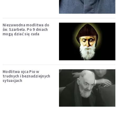
Niezawodna modlitwa do
św. Szarbela. Po 9 dniach
mogą dziać się cuda
Modlitwa ojca Pio w
trudnych i beznadziejnych
sytuacjach