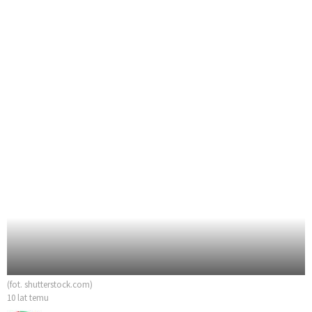
(fot. shutterstock.com)
10 lat temu