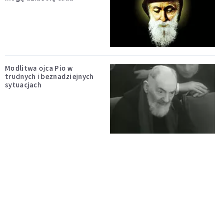
Modlitwa ojca Pio w
trudnych i beznadziejnych
sytuacjach