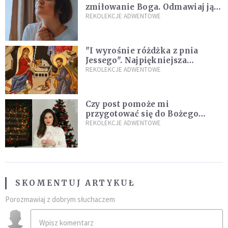
zmiłowanie Boga. Odmawiaj ją,
gdy jest ci w życiu źle
REKOLEKCJE ADWENTOWE
"I wyrośnie różdżka z pnia
Jessego". Najpiękniejsza
zapowiedź Mesjasza w Piśmie
REKOLEKCJE ADWENTOWE
Świętym
Czy post pomoże mi
przygotować się do Bożego
Narodzenia? Jezuita: to zależy
REKOLEKCJE ADWENTOWE
SKOMENTUJ ARTYKUŁ
Porozmawiaj z dobrym słuchaczem