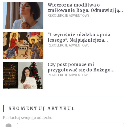
Wieczorna modlitwa o
zmiłowanie Boga. Odmawiaj ją,
gdy jest ci w życiu źle
REKOLEKCJE ADWENTOWE
"I wyrośnie różdżka z pnia
Jessego". Najpiękniejsza
zapowiedź Mesjasza w Piśmie
REKOLEKCJE ADWENTOWE
Świętym
Czy post pomoże mi
przygotować się do Bożego
Narodzenia? Jezuita: to zależy
REKOLEKCJE ADWENTOWE
SKOMENTUJ ARTYKUŁ
Posłuchaj swojego oddechu