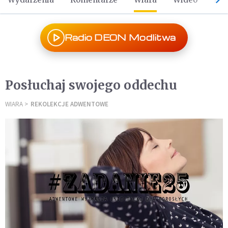
Radio DEON Modlitwa
Posłuchaj swojego oddechu
WIARA
REKOLEKCJE ADWENTOWE