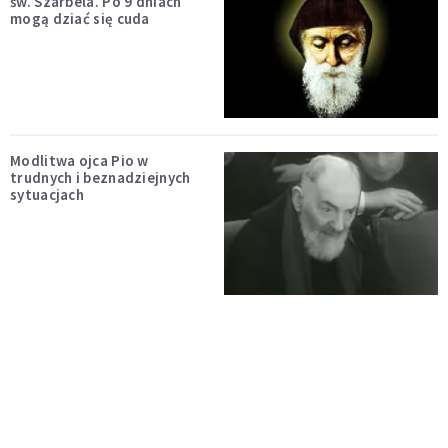
św. Szarbela. Po 9 dniach
mogą dziać się cuda
Modlitwa ojca Pio w
trudnych i beznadziejnych
sytuacjach