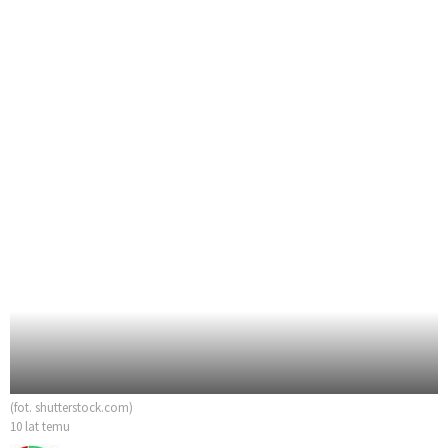
(fot. shutterstock.com)
10 lat temu