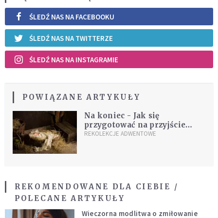
ŚLEDŹ NAS NA FACEBOOKU
ŚLEDŹ NAS NA TWITTERZE
ŚLEDŹ NAS NA INSTAGRAMIE
POWIĄZANE ARTYKUŁY
Na koniec - Jak się
przygotować na przyjście
Jezusa
REKOLEKCJE ADWENTOWE
REKOMENDOWANE DLA CIEBIE /
POLECANE ARTYKUŁY
Wieczorna modlitwa o zmiłowanie