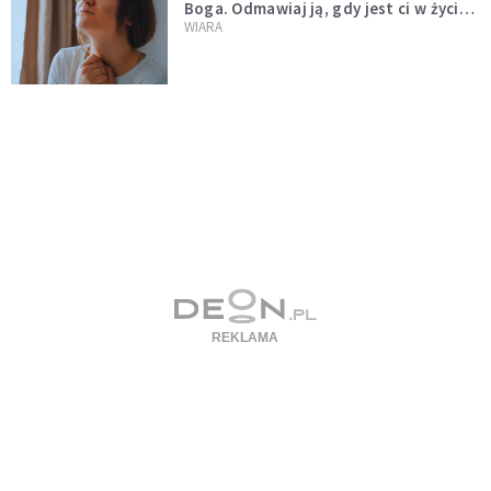
Boga. Odmawiaj ją, gdy jest ci w życiu
źle
WIARA