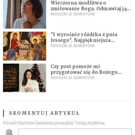
Wieczorna modlitwa o
zmiłowanie Boga. Odmawiaj ją,
gdy jest ci w życiu źle
REKOLEKCJE ADWENTOWE
"I wyrośnie różdżka z pnia
Jessego". Najpiękniejsza
zapowiedź Mesjasza w Piśmie
REKOLEKCJE ADWENTOWE
Świętym
Czy post pomoże mi
przygotować się do Bożego
Narodzenia? Jezuita: to zależy
REKOLEKCJE ADWENTOWE
SKOMENTUJ ARTYKUŁ
Pozwól Duchowi Świętemu prowadzić Twoją modlitwę