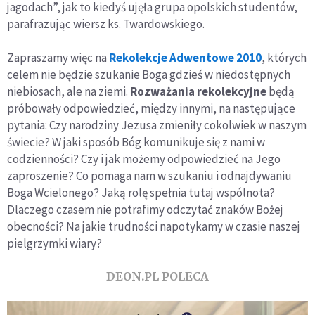
jagodach”, jak to kiedyś ujęła grupa opolskich studentów,
parafrazując wiersz ks. Twardowskiego.
Zapraszamy więc na
Rekolekcje Adwentowe 2010
, których
celem nie będzie szukanie Boga gdzieś w niedostępnych
niebiosach, ale na ziemi.
Rozważania rekolekcyjne
będą
próbowały odpowiedzieć, między innymi, na następujące
pytania: Czy narodziny Jezusa zmieniły cokolwiek w naszym
świecie? W jaki sposób Bóg komunikuje się z nami w
codzienności? Czy i jak możemy odpowiedzieć na Jego
zaproszenie? Co pomaga nam w szukaniu i odnajdywaniu
Boga Wcielonego? Jaką rolę spełnia tutaj wspólnota?
Dlaczego czasem nie potrafimy odczytać znaków Bożej
obecności? Na jakie trudności napotykamy w czasie naszej
pielgrzymki wiary?
DEON.PL POLECA