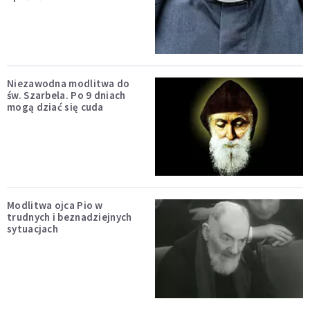
Niezawodna modlitwa do
św. Szarbela. Po 9 dniach
mogą dziać się cuda
Modlitwa ojca Pio w
trudnych i beznadziejnych
sytuacjach