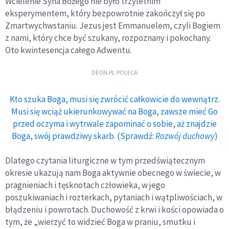
Wcielenie Syna Bożego nie było trzyletnim
eksperymentem, który bezpowrotnie zakończył się po
Zmartwychwstaniu. Jezus jest Emmanuelem, czyli Bogiem
z nami, który chce być szukany, rozpoznany i pokochany.
Oto kwintesencja całego Adwentu.
DEON.PL POLECA
Kto szuka Boga, musi się zwrócić całkowicie do wewnątrz.
Musi się wciąż ukierunkowywać na Boga, zawsze mieć Go
przed oczyma i wytrwale zapominać o sobie, aż znajdzie
Boga, swój prawdziwy skarb. (Sprawdź:
Rozwój duchowy
)
Dlatego czytania liturgiczne w tym przedświątecznym
okresie ukazują nam Boga aktywnie obecnego w świecie, w
pragnieniach i tęsknotach człowieka, w jego
poszukiwaniach i rozterkach, pytaniach i wątpliwościach, w
błądzeniu i powrotach. Duchowość z krwi i kości opowiada o
tym, że „wierzyć to widzieć Boga w praniu, smutku i