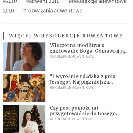
#2010
#adwent 2010
#rekolekcje adewntowe
2010
#rozważania adwentowe
WIĘCEJ W:
REKOLEKCJE ADWENTOWE
Wieczorna modlitwa o
zmiłowanie Boga. Odmawiaj ją,
gdy jest ci w życiu źle
REKOLEKCJE ADWENTOWE
"I wyrośnie różdżka z pnia
Jessego". Najpiękniejsza
zapowiedź Mesjasza w Piśmie
REKOLEKCJE ADWENTOWE
Świętym
Czy post pomoże mi
przygotować się do Bożego
Narodzenia? Jezuita: to zależy
REKOLEKCJE ADWENTOWE