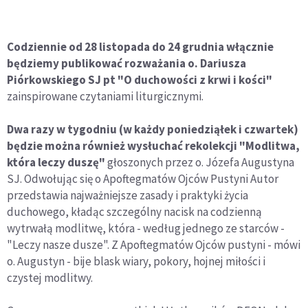
Codziennie od 28 listopada do 24 grudnia włącznie
będziemy publikować rozważania o. Dariusza
Piórkowskiego SJ pt
"O duchowości z krwi i kości"
zainspirowane czytaniami liturgicznymi.
Dwa razy w tygodniu (w każdy poniedziąłek i czwartek)
będzie można również wysłuchać rekolekcji
"Modlitwa,
która leczy duszę"
głoszonych przez o. Józefa Augustyna
SJ. Odwołując się o Apoftegmatów Ojców Pustyni Autor
przedstawia najważniejsze zasady i praktyki życia
duchowego, kładąc szczególny nacisk na codzienną
wytrwałą modlitwę, która - według jednego ze starców -
"Leczy nasze dusze". Z Apoftegmatów Ojców pustyni - mówi
o. Augustyn - bije blask wiary, pokory, hojnej miłości i
czystej modlitwy.