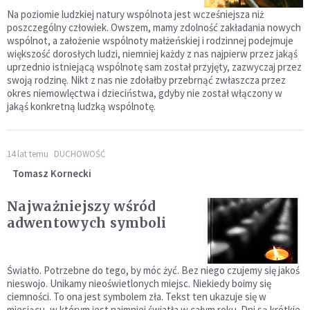
Na poziomie ludzkiej natury wspólnota jest wcześniejsza niż
poszczególny człowiek. Owszem, mamy zdolność zakładania nowych
wspólnot, a założenie wspólnoty małżeńskiej i rodzinnej podejmuje
większość dorosłych ludzi, niemniej każdy z nas najpierw przez jakąś
uprzednio istniejącą wspólnotę sam został przyjęty, zazwyczaj przez
swoją rodzinę. Nikt z nas nie zdołałby przebrnąć zwłaszcza przez
okres niemowlęctwa i dzieciństwa, gdyby nie został włączony w
jakąś konkretną ludzką wspólnotę.
14 lat temu
DUCHOWOŚĆ
Tomasz Kornecki
Najważniejszy wśród
adwentowych symboli
Światło. Potrzebne do tego, by móc żyć. Bez niego czujemy się jakoś
nieswojo. Unikamy nieoświetlonych miejsc. Niekiedy boimy się
ciemności. To ona jest symbolem zła. Tekst ten ukazuje się w
miesiącu, w którym jest najmniej światła w całym roku. Dni są krótkie,