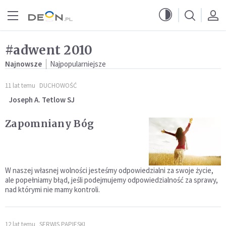
Przejdź do menu głównego
Przejdź do treści
#adwent 2010
Najnowsze
Najpopularniejsze
11 lat temu
DUCHOWOŚĆ
Joseph A. Tetlow SJ
Zapomniany Bóg
W naszej własnej wolności jesteśmy odpowiedzialni za swoje życie,
ale popełniamy błąd, jeśli podejmujemy odpowiedzialność za sprawy,
nad którymi nie mamy kontroli.
12 lat temu
SERWIS PAPIESKI