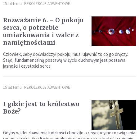
15 lat temu
REKOLEKCJE ADWENTOWE
Rozważanie 6. - O pokoju
serca, o potrzebie
umiarkowania i walce z
namiętnościami
Człowiek, żeby doświadczył pokoju, musi ujawnić to co go dręczy.
Stąd, fundamentalną postawą w życiu duchowym jest postawa
jasności i czystości serca.
15 lat temu
REKOLEKCJE ADWENTOWE
I gdzie jest to królestwo
Boże?
Gdyby w idei zbawienia ludzkości chodziło o rewolucyjne rozwiązania
rodem z baśni, Syn Boży w ogóle nie musiałby przychodzić na ziemię.