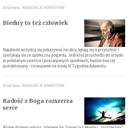
15 lat temu
REKOLEKCJE ADWENTOWE
Biedny to też człowiek
Najubożsi wstydzą się pokazywać na ulicy, lękają się o przyszłość i
spotykają się ze społeczną pogardą. Jeśli ktoś przychodzi do urzędu
w połatanym swetrze i poszarpanych spodniach, będzie inaczej
potraktowany - rozważanie na środę IV Tygodnia Adwentu.
15 lat temu
REKOLEKCJE ADWENTOWE
Radość z Boga rozszerza
serce
Różne drobne radości, zdaniem św. Tomasza z Akwinu, „rozszerzają”