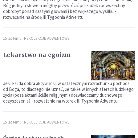
Bóg jednym słowem mógłby przywrócić porządek i powszechny
dobrobyt ponad naszymi głowami i bez większego wysiłku -
rozważanie na środę III Tygodnia Adwentu.
15 lat temu
REKOLEKCJE ADWENTOWE
Lekarstwo na egoizm
Jeśli każda dobra aktywność w ostatecznym rozrachunku pochodzi
od Boga, to dlaczego nie uznać, że także w innych sferach ludzkiego
życia (poza aktami ściśle religijnymi) doświadczamy duchowego
oczyszczenia? - rozważanie na wtorek III Tygodnia Adwentu.
15 lat temu
REKOLEKCJE ADWENTOWE