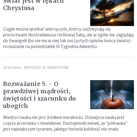
Świat jest w rękach
Chrystusa
Ciągle można spotkać wierzących, którzy zachwycają się
proroctwami Nostradamusa i królowej Saby, ale w ogóle nie zaglądają
do Ewangelii (bo nie ma w niej tak soczystych opisów końca świata) -
rozważanie na poniedziałek III Tygodnia Adwentu.
15 lat temu
REKOLEKCJE ADWENTOWE
Rozważanie 5. - O
prawdziwej mądrości,
świętości i szacunku do
ubogich
Wiedza i nauka nie jest źródłem moralności. Dzisiejsza nauka jest
często przeciwko człowiekowi. Dostojewski mówił, że "półnauka"
jest największym tyranem, jakiego historia ludzkość nie znała.