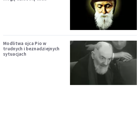
Modlitwa ojca Pio w
trudnych i beznadziejnych
sytuacjach