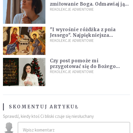
zmiłowanie Boga. Odmawiaj ją,
gdy jest ci w życiu źle
REKOLEKCJE ADWENTOWE
"I wyrośnie różdżka z pnia
Jessego". Najpiękniejsza
zapowiedź Mesjasza w Piśmie
REKOLEKCJE ADWENTOWE
Świętym
Czy post pomoże mi
przygotować się do Bożego
Narodzenia? Jezuita: to zależy
REKOLEKCJE ADWENTOWE
SKOMENTUJ ARTYKUŁ
Sprawdź, kiedy ktoś Ci bliski czuje się niesłuchany