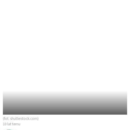
(fot. shutterstock.com)
10 lat temu