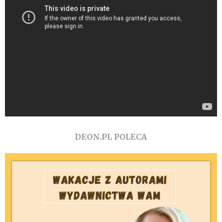
DEON.PL POLECA