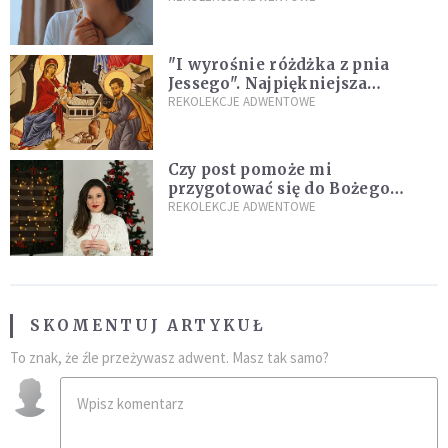
"I wyrośnie różdżka z pnia
Jessego". Najpiękniejsza
zapowiedź Mesjasza w Piśmie
REKOLEKCJE ADWENTOWE
Świętym
Czy post pomoże mi
przygotować się do Bożego
Narodzenia? Jezuita: to zależy
REKOLEKCJE ADWENTOWE
SKOMENTUJ ARTYKUŁ
To znak, że źle przeżywasz adwent. Masz tak samo?