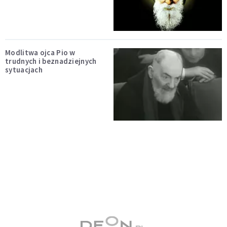
Modlitwa ojca Pio w
trudnych i beznadziejnych
sytuacjach