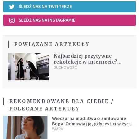
ŚLEDŹ NAS NA TWITTERZE
ŚLEDŹ NAS NA INSTAGRAMIE
POWIĄZANE ARTYKUŁY
Najbardziej pozytywne
rekolekcje w internecie?
Zobacz, co zrobiły te dwie
DUCHOWOŚĆ
zakonnice [WIDEO]
REKOMENDOWANE DLA CIEBIE /
POLECANE ARTYKUŁY
Wieczorna modlitwa o zmiłowanie
Boga. Odmawiaj ją, gdy jest ci w życiu
źle
WIARA