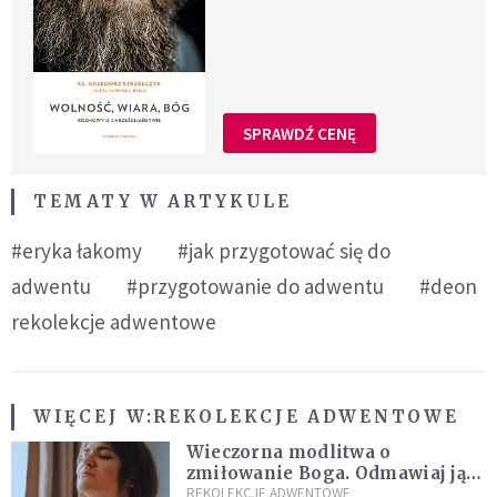
SPRAWDŹ CENĘ
TEMATY W ARTYKULE
#eryka łakomy
#jak przygotować się do
adwentu
#przygotowanie do adwentu
#deon
rekolekcje adwentowe
WIĘCEJ W:
REKOLEKCJE ADWENTOWE
Wieczorna modlitwa o
zmiłowanie Boga. Odmawiaj ją,
gdy jest ci w życiu źle
REKOLEKCJE ADWENTOWE