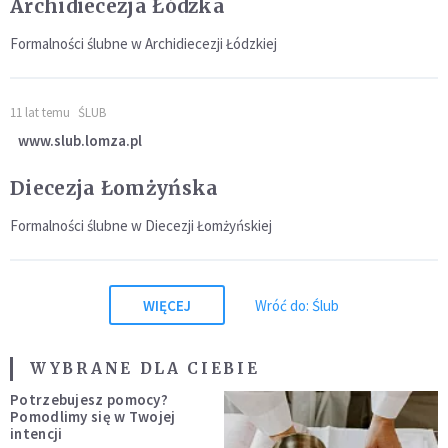
Archidiecezja Łódzka
Formalności ślubne w Archidiecezji Łódzkiej
11 lat temu
ŚLUB
www.slub.lomza.pl
Diecezja Łomżyńska
Formalności ślubne w Diecezji Łomżyńskiej
WIĘCEJ
Wróć do: Ślub
WYBRANE DLA CIEBIE
Potrzebujesz pomocy?
Pomodlimy się w Twojej
intencji