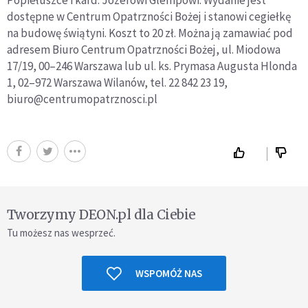
Popiełuszce i kard. Józefowi Glempowi. Wydanie jest
dostępne w Centrum Opatrzności Bożej i stanowi cegiełkę
na budowę świątyni. Koszt to 20 zł. Można ją zamawiać pod
adresem Biuro Centrum Opatrzności Bożej, ul. Miodowa
17/19, 00–246 Warszawa lub ul. ks. Prymasa Augusta Hlonda
1, 02–972 Warszawa Wilanów, tel. 22 842 23 19,
biuro@centrumopatrznosci.pl
Tworzymy DEON.pl dla Ciebie
Tu możesz nas wesprzeć.
WSPOMÓŻ NAS