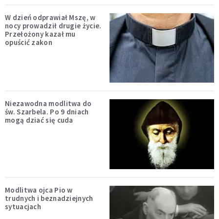
W dzień odprawiał Mszę, w
nocy prowadził drugie życie.
Przełożony kazał mu
opuścić zakon
Niezawodna modlitwa do
św. Szarbela. Po 9 dniach
mogą dziać się cuda
Modlitwa ojca Pio w
trudnych i beznadziejnych
sytuacjach