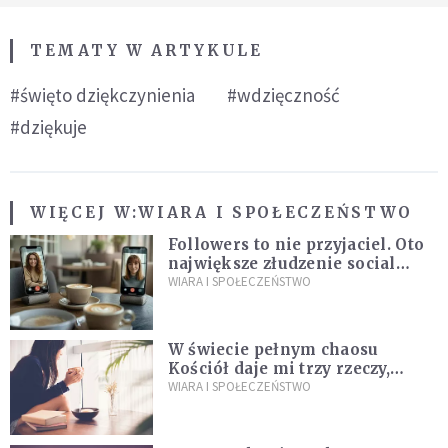
TEMATY W ARTYKULE
#święto dziękczynienia
#wdzięczność
#dziękuje
WIĘCEJ W:
WIARA I SPOŁECZEŃSTWO
Followers to nie przyjaciel. Oto
największe złudzenie social
mediów
WIARA I SPOŁECZEŃSTWO
W świecie pełnym chaosu
Kościół daje mi trzy rzeczy,
których wszystkim dziś bardzo
WIARA I SPOŁECZEŃSTWO
brakuje