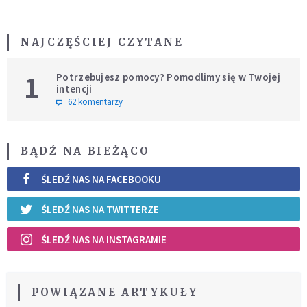
NAJCZĘŚCIEJ CZYTANE
1
Potrzebujesz pomocy? Pomodlimy się w Twojej
intencji
62 komentarzy
BĄDŹ NA BIEŻĄCO
ŚLEDŹ NAS NA FACEBOOKU
ŚLEDŹ NAS NA TWITTERZE
ŚLEDŹ NAS NA INSTAGRAMIE
POWIĄZANE ARTYKUŁY