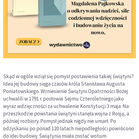
Skąd w ogóle wziął się pomysł postawienia takiej świątyni?
Idea jej budowy sięga czasów króla Stanisława Augusta
Poniatowskiego. Wzniesienie Świątyni Opatrzności Bożej
uchwalili w 1791 r. posłowie Sejmu Czteroletniego jako
wyraz wdzięczności za uchwalenie Konstytucji 3 maja. Na
przeszkodzie powstania świątyni stanęła wojna z Rosją, a
później rozbiory. Pomysł jednak nigdy nie umarł. Po
odzyskaniu po ponad 120 latach niepodległości powrócono
do idei budowy. Świątynia miała zostać wotum