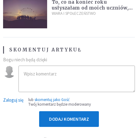
To, co na koniec roku
usłyszałam od moich uczniów,
idealnie tłumaczy nową
WIARA I SPOŁECZEŃSTWO
encyklikę Leona XIV
SKOMENTUJ ARTYKUŁ
Bogu niech będą dzięki
Zaloguj się
lub
skomentuj jako Gość
Twój komentarz będzie moderowany
DODAJ KOMENTARZ