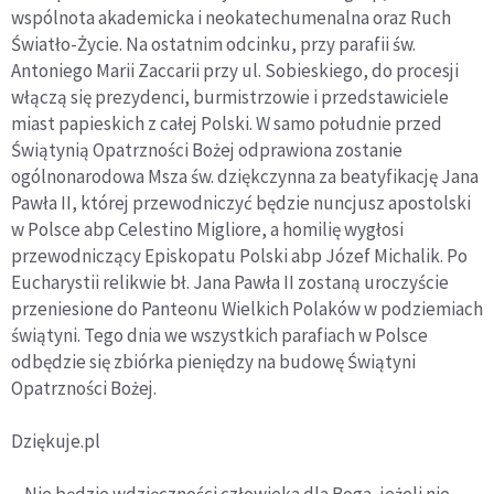
wspólnota akademicka i neokatechumenalna oraz Ruch
Światło-Życie. Na ostatnim odcinku, przy parafii św.
Antoniego Marii Zaccarii przy ul. Sobieskiego, do procesji
włączą się prezydenci, burmistrzowie i przedstawiciele
miast papieskich z całej Polski. W samo południe przed
Świątynią Opatrzności Bożej odprawiona zostanie
ogólnonarodowa Msza św. dziękczynna za beatyfikację Jana
Pawła II, której przewodniczyć będzie nuncjusz apostolski
w Polsce abp Celestino Migliore, a homilię wygłosi
przewodniczący Episkopatu Polski abp Józef Michalik. Po
Eucharystii relikwie bł. Jana Pawła II zostaną uroczyście
przeniesione do Panteonu Wielkich Polaków w podziemiach
świątyni. Tego dnia we wszystkich parafiach w Polsce
odbędzie się zbiórka pieniędzy na budowę Świątyni
Opatrzności Bożej.
Dziękuje.pl