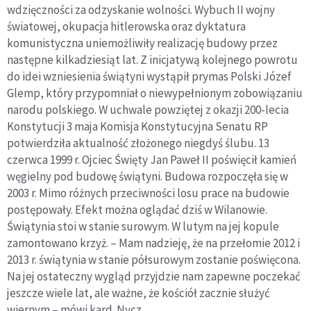
wdzięczności za odzyskanie wolności. Wybuch II wojny
światowej, okupacja hitlerowska oraz dyktatura
komunistyczna uniemożliwiły realizację budowy przez
następne kilkadziesiąt lat. Z inicjatywą kolejnego powrotu
do idei wzniesienia świątyni wystąpił prymas Polski Józef
Glemp, który przypomniał o niewypełnionym zobowiązaniu
narodu polskiego. W uchwale powziętej z okazji 200-lecia
Konstytucji 3 maja Komisja Konstytucyjna Senatu RP
potwierdziła aktualność złożonego niegdyś ślubu. 13
czerwca 1999 r. Ojciec Święty Jan Paweł II poświęcił kamień
węgielny pod budowę świątyni. Budowa rozpoczęła się w
2003 r. Mimo różnych przeciwności losu prace na budowie
postępowały. Efekt można oglądać dziś w Wilanowie.
Świątynia stoi w stanie surowym. W lutym na jej kopule
zamontowano krzyż. – Mam nadzieję, że na przełomie 2012 i
2013 r. świątynia w stanie półsurowym zostanie poświęcona.
Na jej ostateczny wygląd przyjdzie nam zapewne poczekać
jeszcze wiele lat, ale ważne, że kościół zacznie służyć
wiernym – mówi kard. Nycz.