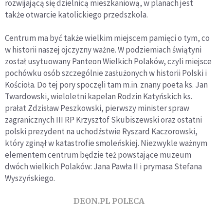
rozwijającą się dzielnicą mieszkaniową, w planach jest
także otwarcie katolickiego przedszkola.
Centrum ma być także wielkim miejscem pamięci o tym, co
w historii naszej ojczyzny ważne. W podziemiach świątyni
został usytuowany Panteon Wielkich Polaków, czyli miejsce
pochówku osób szczególnie zasłużonych w historii Polski i
Kościoła. Do tej pory spoczęli tam m.in. znany poeta ks. Jan
Twardowski, wieloletni kapelan Rodzin Katyńskich ks.
prałat Zdzisław Peszkowski, pierwszy minister spraw
zagranicznych III RP Krzysztof Skubiszewski oraz ostatni
polski prezydent na uchodźstwie Ryszard Kaczorowski,
który zginął w katastrofie smoleńskiej. Niezwykle ważnym
elementem centrum będzie też powstające muzeum
dwóch wielkich Polaków: Jana Pawła II i prymasa Stefana
Wyszyńskiego.
DEON.PL POLECA