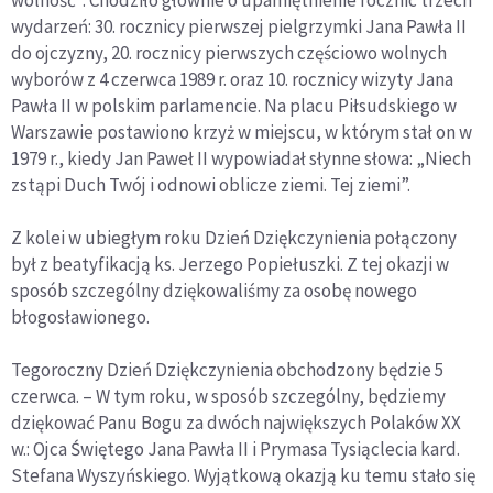
wolność”. Chodziło głównie o upamiętnienie rocznic trzech
wydarzeń: 30. rocznicy pierwszej pielgrzymki Jana Pawła II
do ojczyzny, 20. rocznicy pierwszych częściowo wolnych
wyborów z 4 czerwca 1989 r. oraz 10. rocznicy wizyty Jana
Pawła II w polskim parlamencie. Na placu Piłsudskiego w
Warszawie postawiono krzyż w miejscu, w którym stał on w
1979 r., kiedy Jan Paweł II wypowiadał słynne słowa: „Niech
zstąpi Duch Twój i odnowi oblicze ziemi. Tej ziemi”.
Z kolei w ubiegłym roku Dzień Dziękczynienia połączony
był z beatyfikacją ks. Jerzego Popiełuszki. Z tej okazji w
sposób szczególny dziękowaliśmy za osobę nowego
błogosławionego.
Tegoroczny Dzień Dziękczynienia obchodzony będzie 5
czerwca. – W tym roku, w sposób szczególny, będziemy
dziękować Panu Bogu za dwóch największych Polaków XX
w.: Ojca Świętego Jana Pawła II i Prymasa Tysiąclecia kard.
Stefana Wyszyńskiego. Wyjątkową okazją ku temu stało się