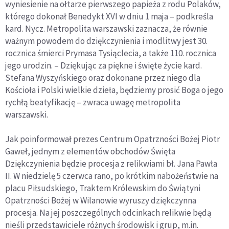
wyniesienie na ołtarze pierwszego papieża z rodu Polaków,
którego dokonał Benedykt XVI w dniu 1 maja – podkreśla
kard. Nycz. Metropolita warszawski zaznacza, że równie
ważnym powodem do dziękczynienia i modlitwy jest 30.
rocznica śmierci Prymasa Tysiąclecia, a także 110. rocznica
jego urodzin. – Dziękując za piękne i święte życie kard.
Stefana Wyszyńskiego oraz dokonane przez niego dla
Kościoła i Polski wielkie dzieła, będziemy prosić Boga o jego
rychłą beatyfikację – zwraca uwagę metropolita
warszawski.
Jak poinformował prezes Centrum Opatrzności Bożej Piotr
Gaweł, jednym z elementów obchodów Święta
Dziękczynienia będzie procesja z relikwiami bł. Jana Pawła
II. W niedzielę 5 czerwca rano, po krótkim nabożeństwie na
placu Piłsudskiego, Traktem Królewskim do Świątyni
Opatrzności Bożej w Wilanowie wyruszy dziękczynna
procesja. Na jej poszczególnych odcinkach relikwie będą
nieśli przedstawiciele różnych środowisk i grup, m.in.