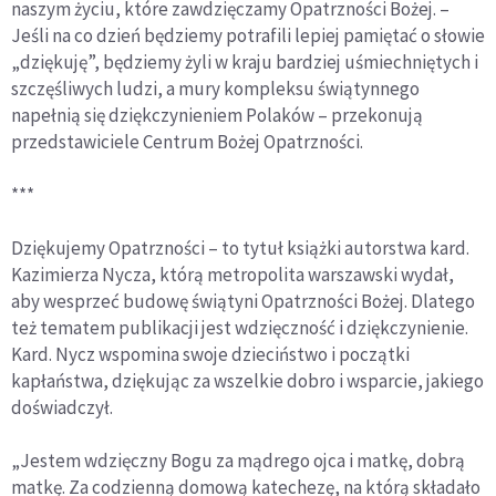
naszym życiu, które zawdzięczamy Opatrzności Bożej. –
Jeśli na co dzień będziemy potrafili lepiej pamiętać o słowie
„dziękuję”, będziemy żyli w kraju bardziej uśmiechniętych i
szczęśliwych ludzi, a mury kompleksu świątynnego
napełnią się dziękczynieniem Polaków – przekonują
przedstawiciele Centrum Bożej Opatrzności.
***
Dziękujemy Opatrzności – to tytuł książki autorstwa kard.
Kazimierza Nycza, którą metropolita warszawski wydał,
aby wesprzeć budowę świątyni Opatrzności Bożej. Dlatego
też tematem publikacji jest wdzięczność i dziękczynienie.
Kard. Nycz wspomina swoje dzieciństwo i początki
kapłaństwa, dziękując za wszelkie dobro i wsparcie, jakiego
doświadczył.
„Jestem wdzięczny Bogu za mądrego ojca i matkę, dobrą
matkę. Za codzienną domową katechezę, na którą składało