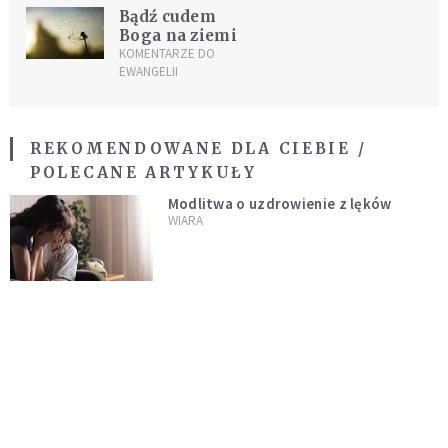
Bądź cudem
Boga na ziemi
KOMENTARZE DO
EWANGELII
REKOMENDOWANE DLA CIEBIE /
POLECANE ARTYKUŁY
Modlitwa o uzdrowienie z lęków
WIARA
Modlitwa o uzdrowienie do Archanioła
Rafała
WIARA
Wieczorna modlitwa do Anioła Stróża
WIARA