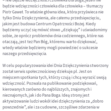
– Nie będzie wdzięczności człowieka dla Boga, jeżeli nie
będzie wdzięczności człowieka dla człowieka – tłumaczy
Piotr Gaweł. To właśnie główna idea, która przyświeca nie
tylko Dniu Dziękczynienia, ale całemu przedsięwzięciu,
jakim jest budowa Centrum Opatrzności Bożej. Kiedy
będziemy uczyć się mówić słowo „dziękuję” i uświadomimy
sobie, że oprócz problemów dnia codziennego, które nas
otaczają, jest też Pan Bóg, któremu warto dziękować,
wtedy właśnie będziemy mogli powiedzieć o sukcesie
naszego przedsięwzięcia.
W celu popularyzowania idei Dnia Dziękczynienia stworzony
został serwis społecznościowy dziekuje.pl. Jest on
miejscem spotkania tych, którzy czują i chcą wyrazić swoją
wdzięczność. Pozwala na publikowanie podziękowań,
kierowanych zarówno do najbliższych, znajomych i
nieznajomych, jak i do Pana Boga. Ideą strony jest
aktywizowanie ludzi wokół idei dziękczynienia za „dobro
powszednie”, ale i za cudowne, szczęśliwe zdarzenia w