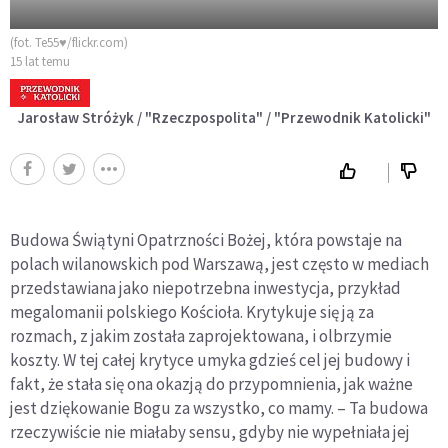
(fot. Te55♥/flickr.com)
15 lat temu
Jarosław Stróżyk / "Rzeczpospolita" / "Przewodnik Katolicki"
Budowa Świątyni Opatrzności Bożej, która powstaje na
polach wilanowskich pod Warszawą, jest często w mediach
przedstawiana jako niepotrzebna inwestycja, przykład
megalomanii polskiego Kościoła. Krytykuje się ją za
rozmach, z jakim została zaprojektowana, i olbrzymie
koszty. W tej całej krytyce umyka gdzieś cel jej budowy i
fakt, że stała się ona okazją do przypomnienia, jak ważne
jest dziękowanie Bogu za wszystko, co mamy. – Ta budowa
rzeczywiście nie miałaby sensu, gdyby nie wypełniała jej