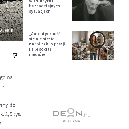
w trudnych i
beznadziejnych
sytuacjach
ALERIĘ
„Autentyczność
się nie niesie”.
Katoliczki o presji
i sile social
mediów
ego na
le
anny do
. 2,5 tys.
z