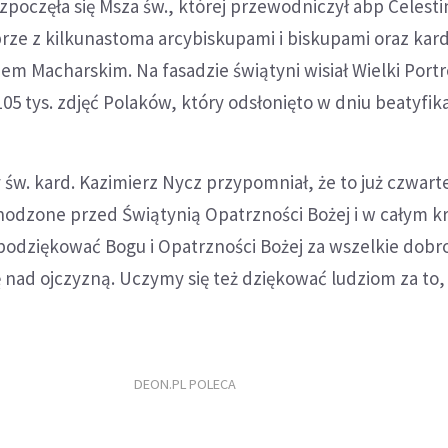
poczęła się Msza św., której przewodniczył abp Celesti
rze z kilkunastoma arcybiskupami i biskupami oraz kard
em Macharskim. Na fasadzie świątyni wisiał Wielki Portr
105 tys. zdjęć Polaków, który odsłonięto w dniu beatyfika
św. kard. Kazimierz Nycz przypomniał, że to już czwart
odzone przed Świątynią Opatrzności Bożej i w całym kra
podziękować Bogu i Opatrzności Bożej za wszelkie dobr
 nad ojczyzną. Uczymy się też dziękować ludziom za to, 
DEON.PL POLECA