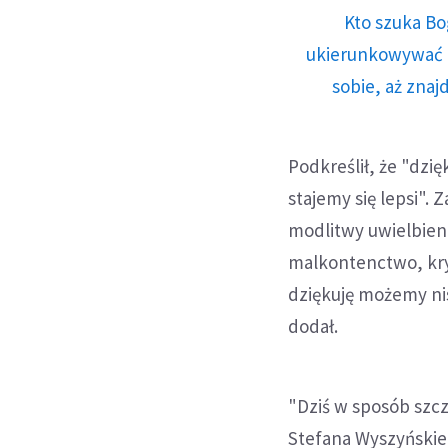
Kto szuka Bo
ukierunkowywać n
sobie, aż znaj
Podkreślił, że "dzię
stajemy się lepsi". 
modlitwy uwielbieni
malkontenctwo, kr
dziękuję możemy nis
dodał.
"Dziś w sposób szcz
Stefana Wyszyńskie