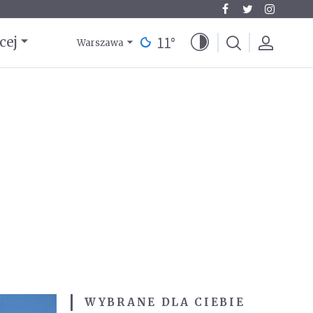
11
°
cej
Warszawa
WYBRANE DLA CIEBIE