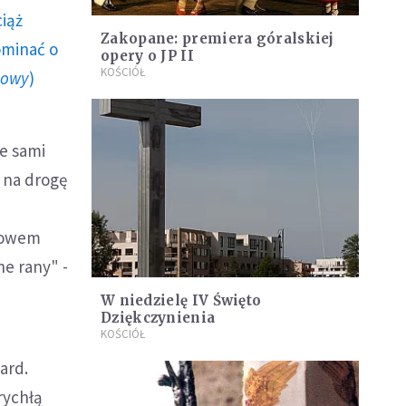
ciąż
Zakopane: premiera góralskiej
ominać o
opery o JP II
KOŚCIÓŁ
howy
)
że sami
y na drogę
łowem
ne rany" -
W niedzielę IV Święto
Dziękczynienia
KOŚCIÓŁ
ard.
rychłą