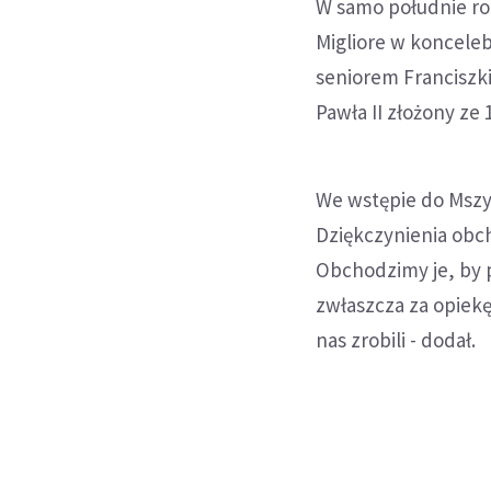
W samo południe roz
Migliore w konceleb
seniorem Franciszki
Pawła II złożony ze 
We wstępie do Mszy 
Dziękczynienia obch
Obchodzimy je, by 
zwłaszcza za opiekę
nas zrobili - dodał.