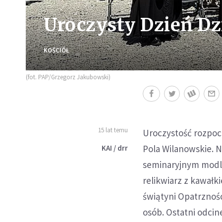
Uroczysty Dzień Dz
KOŚCIÓŁ
(fot. PAP/Grzegorz Jakubowski)
15 lat temu
Uroczystość rozpocz
Pola Wilanowskie. N
KAI / drr
seminaryjnym modlili
relikwiarz z kawał
świątyni Opatrzności
osób. Ostatni odcin