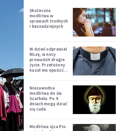
Skuteczna
modlitwa w
sprawach trudnych
i beznadziejnych
W dzień odprawiał
Mszę, w nocy
prowadził drugie
życie. Przełożony
kazał mu opuścić
zakon
Niezawodna
modlitwa do św.
Szarbela. Po 9
dniach mogą dziać
się cuda
Modlitwa ojca Pio