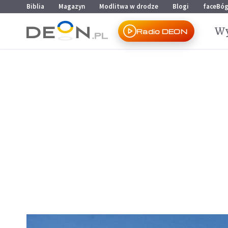
Przejdź do menu głównego
Przejdź do treści
Biblia
Magazyn
Modlitwa w drodze
Blogi
faceBó
Wy
Radio DEON