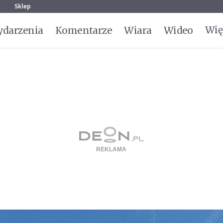
g
Sklep
Wię
darzenia
Komentarze
Wiara
Wideo