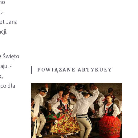
no
.-
et Jana
cji.
e Święto
ju. -
POWIĄZANE ARTYKUŁY
o,
co dla