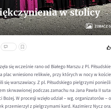
iękczynienia w stolicy
ZOBACZ G
ęła się wcześnie rano od Białego Marszu z Pl. Piłsudski
a plac wniesiono relikwie, przy których w nocy w koście
 się warszawiacy. Z pl. Piłsudskiego pielgrzymi ponieśli
kiem skrwawionej podczas zamachu na Jana Pawła II sut
 Bożej. W procesji wzięło udział – wg. organizatorów – ok
ek przemierzył z pielgrzymami kard. Kazimierz Nycz ora