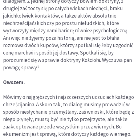
dialogiem. Z jednej strony dotyczy bowiem doktryny, z
drugiej zaś toczy się po całych wiekach niechęci, braku
jakichkolwiek kontaktów, a także aktów absolutnie
niechrześcijańskich czy po prostu nieludzkich, które
wytworzyły między nami barierę również psychologiczną.
Ani więc nie żyjemy poza historią, ani nie jest to błaha
rozmowa dwóch kupców, którzy spotkali się żeby uzgodnić
cenę marchwi i sposób jej dostawy. Spotkali się, by
porozumieć się w sprawie doktryny Kościoła. Wyczuwa pan
powagę sprawy?
Owszem.
Mówimy o najgłębszych i najszczerszych uczuciach każdego
chrześcijanina. A skoro tak, to dialog musimy prowadzić w
sposób niesłychanie przemyślany, zaś wnioski, które będą z
niego płynęły, muszą być nie tylko przejrzyste, ale także
zaakceptowane przede wszystkim przez wiernych. Bo
ekumenizm jest sprawą, która dotyczy każdego wiernego.