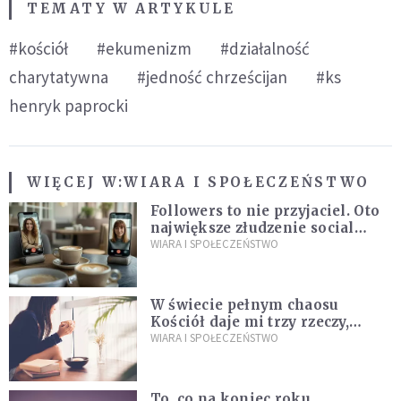
TEMATY W ARTYKULE
#kościół
#ekumenizm
#działalność
charytatywna
#jedność chrześcijan
#ks
henryk paprocki
WIĘCEJ W:
WIARA I SPOŁECZEŃSTWO
Followers to nie przyjaciel. Oto
największe złudzenie social
mediów
WIARA I SPOŁECZEŃSTWO
W świecie pełnym chaosu
Kościół daje mi trzy rzeczy,
których wszystkim dziś bardzo
WIARA I SPOŁECZEŃSTWO
brakuje
To, co na koniec roku