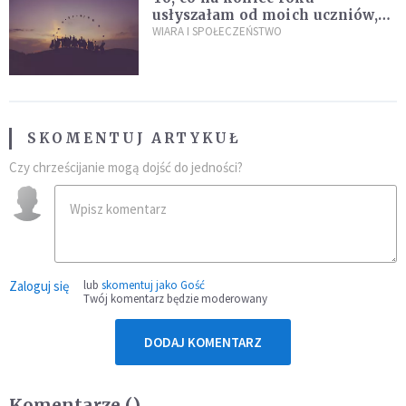
usłyszałam od moich uczniów,
idealnie tłumaczy nową
WIARA I SPOŁECZEŃSTWO
encyklikę Leona XIV
SKOMENTUJ ARTYKUŁ
Czy chrześcijanie mogą dojść do jedności?
Zaloguj się
lub
skomentuj jako Gość
Twój komentarz będzie moderowany
DODAJ KOMENTARZ
Komentarze (
)