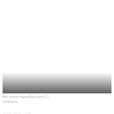
(fot. Remon Rijper/flickr.com/CC)
13 lat temu