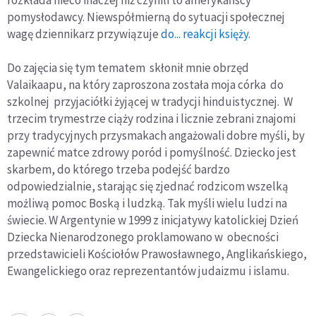
pomysłodawcy. Niewspόłmierną do sytuacji społecznej
wagę dziennikarz przywiązuje
do... reakcji księży
.
Do zajęcia się tym tematem skłonił mnie obrzęd
Valaikaapu, na który zaproszona została moja córka do
szkolnej przyjaciółki żyjącej w tradycji hinduistycznej. W
trzecim trymestrze ciąży rodzina i licznie zebrani znajomi
przy tradycyjnych przysmakach angażowali dobre myśli, by
zapewnić matce zdrowy poród i pomyślność. Dziecko jest
skarbem, do którego trzeba podejść bardzo
odpowiedzialnie, starając się zjednać rodzicom wszelką
możliwą pomoc Boską i ludzką. Tak myśli wielu ludzi na
świecie. W Argentynie w 1999 z inicjatywy katolickiej Dzień
Dziecka Nienarodzonego proklamowano w obecności
przedstawicieli Kościołów Prawosławnego, Anglikańskiego,
Ewangelickiego oraz reprezentantów judaizmu i islamu.