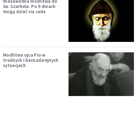
Niezawodna modlitwa do
św. Szarbela. Po 9 dniach
mogą dziać się cuda
Modlitwa ojca Pio w
trudnych i beznadziejnych
sytuacjach