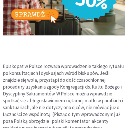
Episkopat w Polsce rozważa wprowadzenie takiego rytuału
po konsultacjach i dyskusjach wśród biskupów. Jeśli
znajdzie się wola, przystąpi do dość czasochłonnej
procedury uzyskania zgody Kongregacji ds. Kultu Bożego i
Dyscypliny Sakramentów. W Polsce można wprawdzie
spotkać się z błogosławieniem ciężarnej matki w parafiach i
sanktuariach, ale nie dotyczy ono ojcόw, nie mόwiąc już o
łączności ze wspόlnotą. (Pisząc o tym wprowadzonym już
poza Polską obrzędzie polski komentator akcenty
rozkłada nieco inaczej niż czynili to amerykańscy