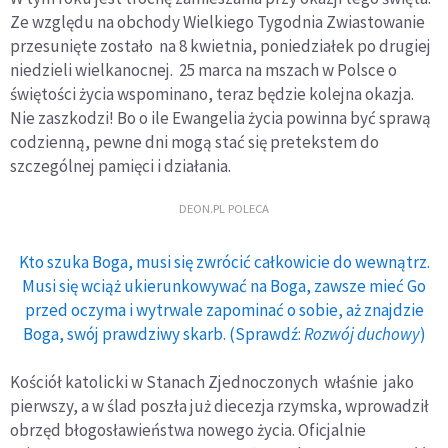
Ze względu na obchody Wielkiego Tygodnia Zwiastowanie
przesunięte zostało na 8 kwietnia, poniedziałek po drugiej
niedzieli wielkanocnej. 25 marca na mszach w Polsce o
świętości życia wspominano, teraz będzie kolejna okazja.
Nie zaszkodzi! Bo o ile Ewangelia życia powinna być sprawą
codzienną, pewne dni mogą stać się pretekstem do
szczególnej pamięci i działania.
DEON.PL POLECA
Kto szuka Boga, musi się zwrócić całkowicie do wewnątrz.
Musi się wciąż ukierunkowywać na Boga, zawsze mieć Go
przed oczyma i wytrwale zapominać o sobie, aż znajdzie
Boga, swój prawdziwy skarb. (Sprawdź:
Rozwój duchowy
)
Kościół katolicki w Stanach Zjednoczonych właśnie jako
pierwszy, a w ślad poszła już diecezja rzymska, wprowadził
obrzęd błogosławieństwa nowego życia. Oficjalnie