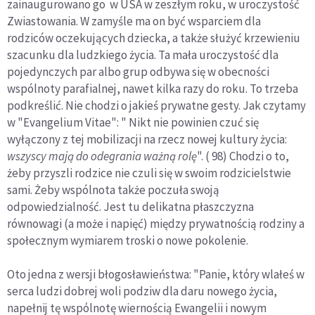
zainaugurowano go w USA w zeszłym roku, w uroczystość
Zwiastowania. W zamyśle ma on być wsparciem dla
rodziców oczekujących dziecka, a także służyć krzewieniu
szacunku dla ludzkiego życia. Ta mała uroczystość dla
pojedynczych par albo grup odbywa się w obecności
wspólnoty parafialnej, nawet kilka razy do roku. To trzeba
podkreślić. Nie chodzi o jakieś prywatne gesty. Jak czytamy
w "Evangelium Vitae": " Nikt nie powinien czuć się
wyłączony z tej mobilizacji na rzecz nowej kultury życia:
wszyscy mają do odegrania ważną rolę
". ( 98) Chodzi o to,
żeby przyszli rodzice nie czuli się w swoim rodzicielstwie
sami. Żeby wspólnota także poczuła swoją
odpowiedzialność. Jest tu delikatna płaszczyzna
równowagi (a może i napięć) między prywatnością rodziny a
społecznym wymiarem troski o nowe pokolenie.
Oto jedna z wersji błogosławieństwa: "Panie, ktόry wlałeś w
serca ludzi dobrej woli podziw dla daru nowego życia,
napełnij tę wspόlnotę wiernością Ewangelii i nowym