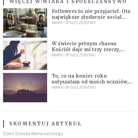
WIĘCEJ W:
WIARA I SPOŁECZEŃSTWO
Followers to nie przyjaciel. Oto
największe złudzenie social
mediów
WIARA I SPOŁECZEŃSTWO
W świecie pełnym chaosu
Kościół daje mi trzy rzeczy,
których wszystkim dziś bardzo
WIARA I SPOŁECZEŃSTWO
brakuje
To, co na koniec roku
usłyszałam od moich uczniów,
idealnie tłumaczy nową
WIARA I SPOŁECZEŃSTWO
encyklikę Leona XIV
SKOMENTUJ ARTYKUŁ
Dzień Dziecka Nienarodzonego