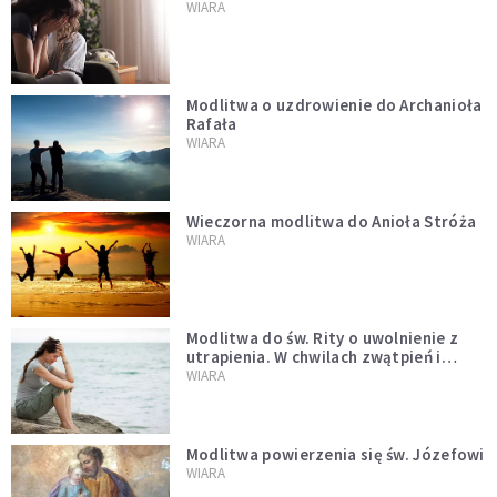
WIARA
Modlitwa o uzdrowienie do Archanioła
Rafała
WIARA
Wieczorna modlitwa do Anioła Stróża
WIARA
Modlitwa do św. Rity o uwolnienie z
utrapienia. W chwilach zwątpień i
trudności
WIARA
Modlitwa powierzenia się św. Józefowi
WIARA