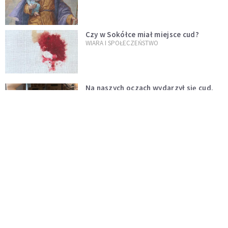
Czy w Sokółce miał miejsce cud?
WIARA I SPOŁECZEŃSTWO
Na naszych oczach wydarzył się cud.
Komentarz po akcji Łatwoganga i
Bedoesa
WIARA
12 bardzo ważnych cytatów św. Jana
Pawła II
WIARA