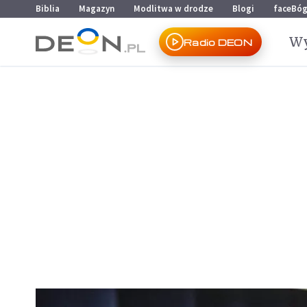
Przejdź do menu głównego
Przejdź do treści
Biblia
Magazyn
Modlitwa w drodze
Blogi
faceBó
Wy
Radio DEON