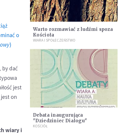
ciąż
Warto rozmawiać z ludźmi spoza
ominać o
Kościoła
WIARA I SPOŁECZEŃSTWO
howy
)
, by dać
 typowa
iłość jest
jest on
Debata inaugurująca
"Dziedziniec Dialogu"
KOŚCIÓŁ
h wiary i