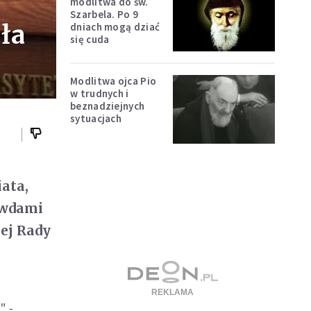
modlitwa do św.
Szarbela. Po 9
oła
dniach mogą dziać
się cuda
Modlitwa ojca Pio
w trudnych i
beznadziejnych
sytuacjach
iata,
awdami
ej Rady
" -