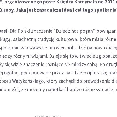
", organizowanego przez Księdza Kardynała od 2011 r
uropy. Jaka jest zasadnicza idea i cel tego spotkania
asi:
Dla Polski znaczenie "Dziedzińca pogan" powiązane
ługą, szlachetną tradycję kulturową, która miała różn
 Spotkanie warszawskie ma więc pobudzić na nowo dialo
ędzy różnymi wizjami. Dzieje się to w świecie zglobal
 się wizje znaczenie różniące się między sobą. Po drug
ej ogólnej podejmowane przez nas dzieło opiera się pra
Soboru Watykańskiego, który zachęcił do prowadzenia di
domości, że możemy napotkać bardzo różne sytuacje, 