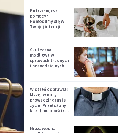
Potrzebujesz
pomocy?
Pomodlimy się w
Twojej intencji
Skuteczna
modlitwa w
sprawach trudnych
i beznadziejnych
W dzień odprawiał
Mszę, w nocy
prowadził drugie
życie. Przełożony
kazał mu opuścić
zakon
Niezawodna