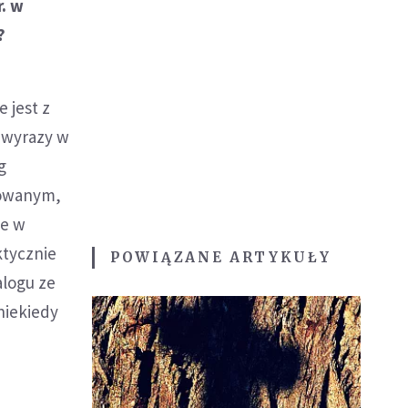
. w
?
 jest z
e wyrazy w
g
izowanym,
ie w
ktycznie
POWIĄZANE ARTYKUŁY
alogu ze
niekiedy