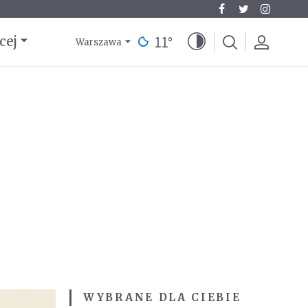
11
°
cej
Warszawa
WYBRANE DLA CIEBIE