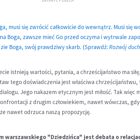
DEON.PL POLECA
ga, musi się zwrócić całkowicie do wewnątrz. Musi się w
a Boga, zawsze mieć Go przed oczyma i wytrwale zap
dzie Boga, swój prawdziwy skarb. (Sprawdź:
Rozwój duc
ie istnieją wartości, pytania, a chrześcijaństwo ma siłę
taw tego doświadczenia jest właściwa chrześcijaństwu,
 dialogu. Jego nakazem etycznym jest miłość. Tak więc m
konfrontacji z drugim człowiekiem, nawet wówczas, gdy 
oże nawet odrzuca naszą propozycję.
warszawskiego "Dziedzińca" jest debata o relacjac