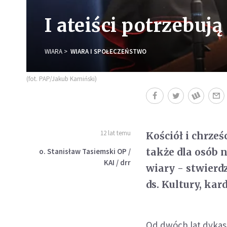
I ateiści potrzebują
WIARA
WIARA I SPOŁECZEŃSTWO
(fot. PAP/Jakub Kamiński)
12 lat temu
Kościół i chrze
także dla osób 
o. Stanisław Tasiemski OP /
KAI / drr
wiary - stwierd
ds. Kultury, kar
Od dwóch lat dykast