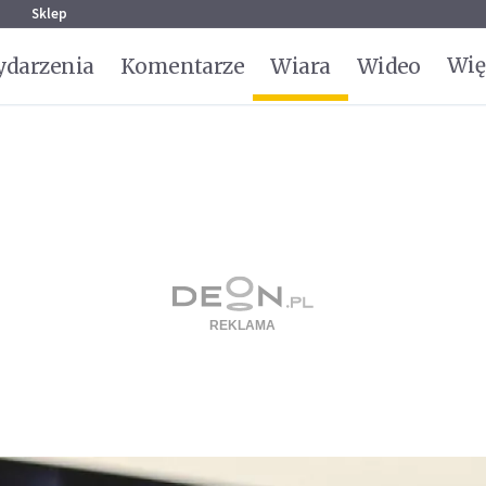
g
Sklep
Wię
darzenia
Komentarze
Wiara
Wideo