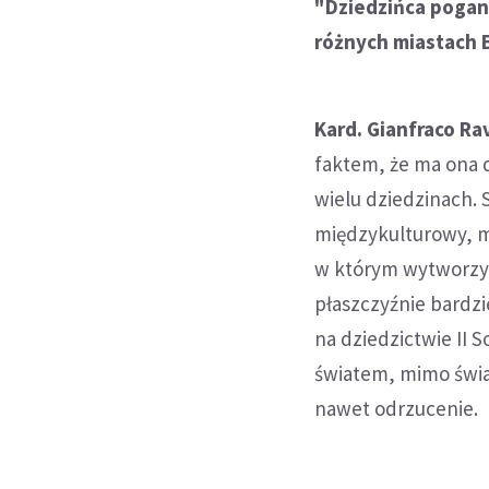
"Dziedzińca pogan
różnych miastach E
Kard. Gianfraco Rav
faktem, że ma ona d
wielu dziedzinach.
międzykulturowy, mi
w którym wytworzyły
płaszczyźnie bardzi
na dziedzictwie II 
światem, mimo świa
nawet odrzucenie.