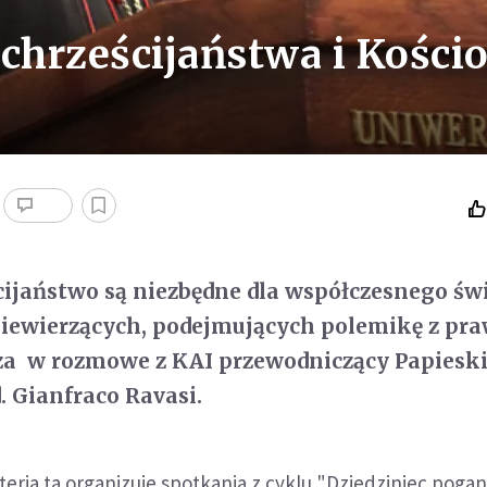
 chrześcijaństwa i Kości
ścijaństwo są niezbędne dla współczesnego św
niewierzących, podejmujących polemikę z pr
za w rozmowe z KAI przewodniczący Papieski
d. Gianfraco Ravasi.
eria ta organizuje spotkania z cyklu "Dziedziniec pogan