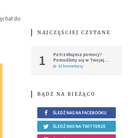
ęchał do
NAJCZĘŚCIEJ CZYTANE
Potrzebujesz pomocy?
1
Pomodlimy się w Twojej
intencji
62 komentarzy
BĄDŹ NA BIEŻĄCO
ŚLEDŹ NAS NA FACEBOOKU
ŚLEDŹ NAS NA TWITTERZE