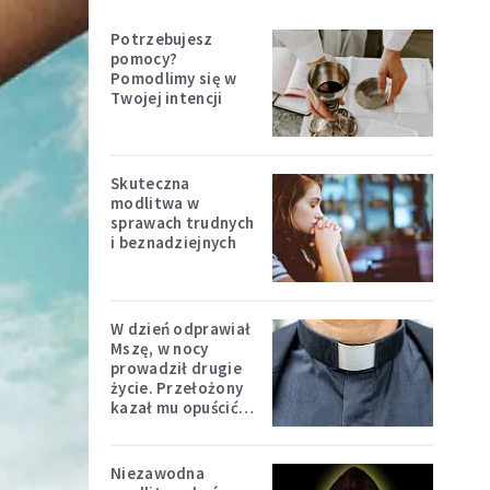
Potrzebujesz
pomocy?
Pomodlimy się w
Twojej intencji
Skuteczna
modlitwa w
sprawach trudnych
i beznadziejnych
W dzień odprawiał
Mszę, w nocy
prowadził drugie
życie. Przełożony
kazał mu opuścić
zakon
Niezawodna