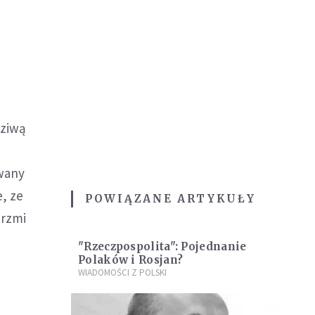
dziwą
zwany
, ze
POWIĄZANE ARTYKUŁY
brzmi
"Rzeczpospolita": Pojednanie
Polaków i Rosjan?
WIADOMOŚCI Z POLSKI