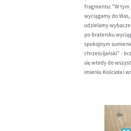
fragmentu: "W tym j
wyciągamy do Was, 
udzielamy wybaczeni
po bratersku wyciąg
spokojnym sumienie
chrześcijański" - br
się wtedy do wszyst
imieniu Kościoła i 