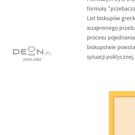
formułą "przebacza
List biskupów greck
wzajemnego przebac
procesu pojednania 
biskupstwie powsta
sytuacji politycznej.