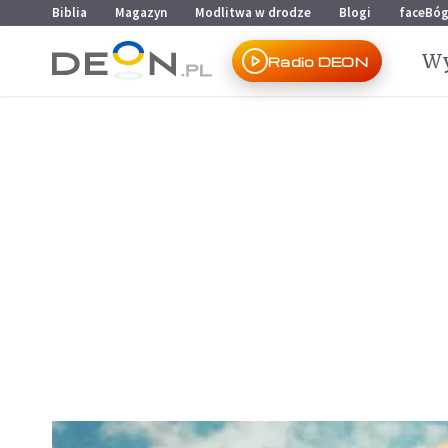
Przejdź do menu głównego
Przejdź do treści
Biblia
Magazyn
Modlitwa w drodze
Blogi
faceBó
Wy
Radio DEON