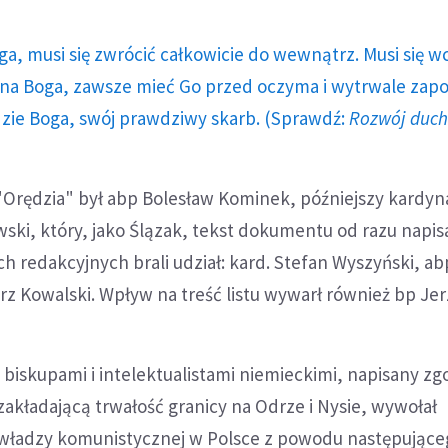
ga, musi się zwrócić całkowicie do wewnątrz. Musi się w
a Boga, zawsze mieć Go przed oczyma i wytrwale zap
dzie Boga, swój prawdziwy skarb. (Sprawdź:
Rozwój duc
rędzia" był abp Bolesław Kominek, późniejszy kardyna
ski, który, jako Ślązak, tekst dokumentu od razu napis
h redakcyjnych brali udział: kard. Stefan Wyszyński, ab
erz Kowalski. Wpływ na treść listu wywarł również bp Jer
 biskupami i intelektualistami niemieckimi, napisany zg
 zakładającą trwałość granicy na Odrze i Nysie, wywołał
władzy komunistycznej w Polsce z powodu następujące