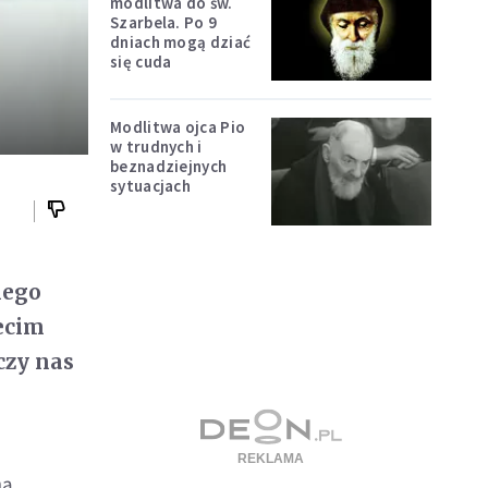
modlitwa do św.
Szarbela. Po 9
dniach mogą dziać
się cuda
Modlitwa ojca Pio
w trudnych i
beznadziejnych
sytuacjach
iego
zecim
czy nas
ną