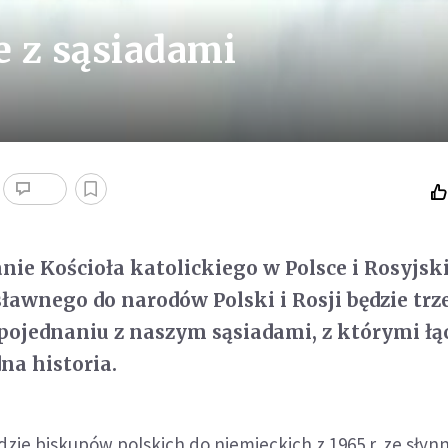
e z sąsiadami
nie Kościoła katolickiego w Polsce i Rosyjsk
ławnego do narodów Polski i Rosji będzie tr
ojednaniu z naszym sąsiadami, z którymi łą
na historia.
zie biskupów polskich do niemieckich z 1965 r. ze słyn