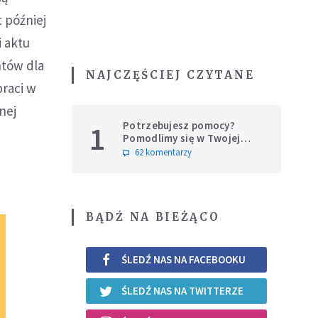
 później
i aktu
ntów dla
NAJCZĘŚCIEJ CZYTANE
braci w
nej
Potrzebujesz pomocy?
1
Pomodlimy się w Twojej
intencji
62 komentarzy
BĄDŹ NA BIEŻĄCO
ŚLEDŹ NAS NA FACEBOOKU
ŚLEDŹ NAS NA TWITTERZE