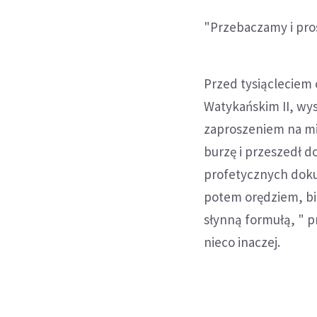
"Przebaczamy i pro
Przed tysiącleciem 
Watykańskim II, wys
zaproszeniem na mil
burzę i przeszedł do
profetycznych dokum
potem orędziem, bi
słynną formułą, " p
nieco inaczej.