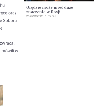
chu
Orędzie może mieć duże
znaczenie w Rosji
ręce oraz
WIADOMOŚCI Z POLSKI
ie Soboru
ze
 zwracali
i mówili w