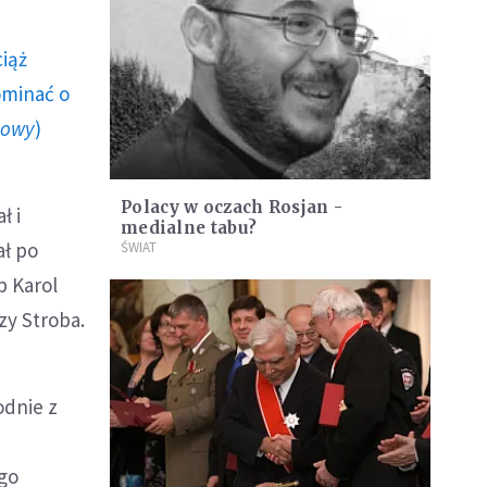
ciąż
ominać o
howy
)
Polacy w oczach Rosjan -
ł i
medialne tabu?
ał po
ŚWIAT
p Karol
zy Stroba.
odnie z
go