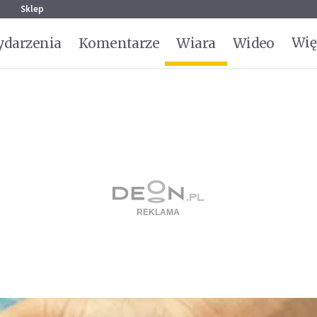
g
Sklep
Wię
darzenia
Komentarze
Wiara
Wideo