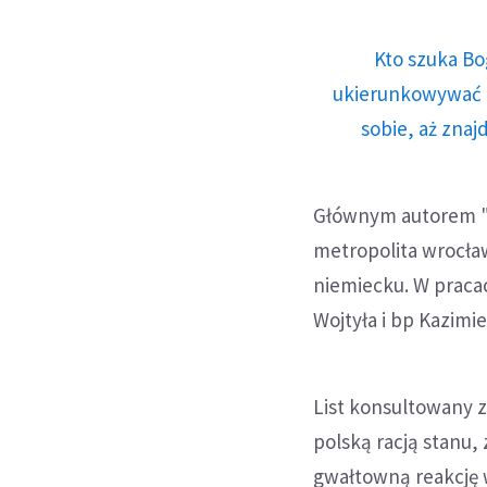
Kto szuka Bo
ukierunkowywać n
sobie, aż znaj
Głównym autorem "O
metropolita wrocław
niemiecku. W pracac
Wojtyła i bp Kazimi
List konsultowany z
polską racją stanu,
gwałtowną reakcję 