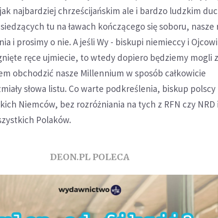
ak najbardziej chrześcijańskim ale i bardzo ludzkim du
siedzących tu na ławach kończącego się soboru, nasze 
a i prosimy o nie. A jeśli Wy - biskupi niemieccy i Ojcow
nięte ręce ujmiecie, to wtedy dopiero będziemy mogli 
m obchodzić nasze Millennium w sposób całkowicie
zmiały słowa listu. Co warte podkreślenia, biskup polscy
kich Niemców, bez rozróżniania na tych z RFN czy NRD 
wszystkich Polaków.
DEON.PL POLECA