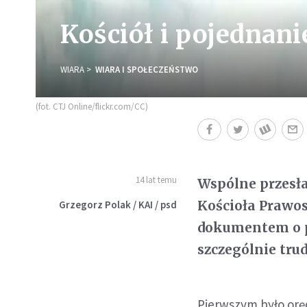
Kościół i pojednani
WIARA
WIARA I SPOŁECZEŃSTWO
(fot. CTJ Online/flickr.com/CC)
14 lat temu
Wspólne przesła
Kościoła Prawos
Grzegorz Polak / KAI / psd
dokumentem o p
szczególnie trud
Pierwszym było oręd