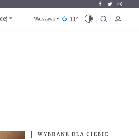
11
°
cej
Warszawa
WYBRANE DLA CIEBIE