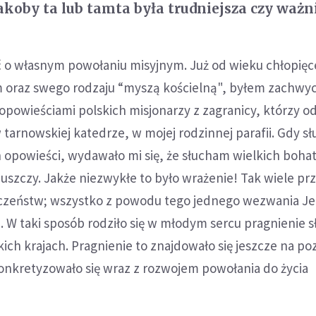
akoby ta lub tamta była trudniejsza czy ważni
ć o własnym powołaniu misyjnym. Już od wieku chłopięc
 oraz swego rodzaju “myszą kościelną", byłem zachwy
opowieściami polskich misjonarzy z zagranicy, którzy o
w tarnowskiej katedrze, w mojej rodzinnej parafii. Gdy s
 opowieści, wydawało mi się, że słucham wielkich boha
 puszczy. Jakże niezwykłe to było wrażenie! Tak wiele pr
czeństw; wszystko z powodu tego jednego wezwania Je
... W taki sposób rodziło się w młodym sercu pragnienie 
ich krajach. Pragnienie to znajdowało się jeszcze na po
konkretyzowało się wraz z rozwojem powołania do życia