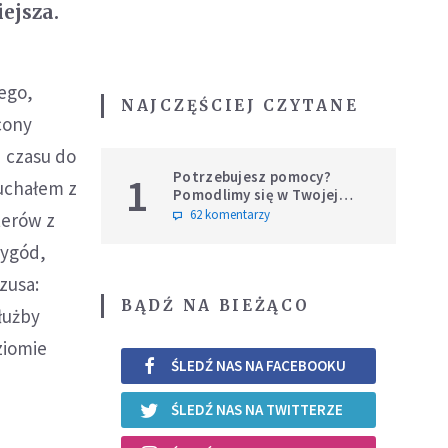
ejsza.
ego,
NAJCZĘŚCIEJ CZYTANE
cony
d czasu do
Potrzebujesz pomocy?
1
łuchałem z
Pomodlimy się w Twojej
intencji
62 komentarzy
terów z
zygód,
zusa:
BĄDŹ NA BIEŻĄCO
służby
ziomie
ŚLEDŹ NAS NA FACEBOOKU
ŚLEDŹ NAS NA TWITTERZE