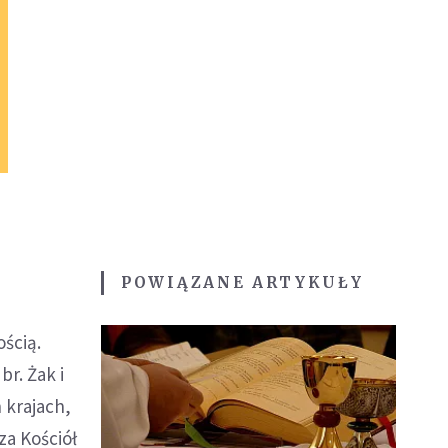
POWIĄZANE ARTYKUŁY
ością.
r. Żak i
 krajach,
za Kościół