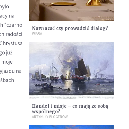
było
racy na
ch “czarno
Nawracać czy prowadzić dialog?
ch radości
WIARA
 Chrystusa
go już
ć moje
wyjazdu na
ośbach
Handel i misje – co mają ze sobą
wspólnego?
ARTYKUŁY BLOGERÓW