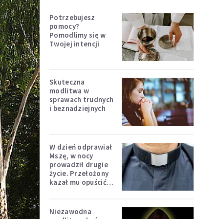
Potrzebujesz
pomocy?
Pomodlimy się w
Twojej intencji
Skuteczna
modlitwa w
sprawach trudnych
i beznadziejnych
W dzień odprawiał
Mszę, w nocy
prowadził drugie
życie. Przełożony
kazał mu opuścić
zakon
Niezawodna