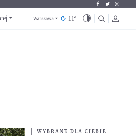
11
°
cej
Warszawa
WYBRANE DLA CIEBIE