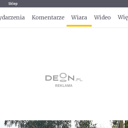
g
Sklep
Wię
darzenia
Komentarze
Wiara
Wideo