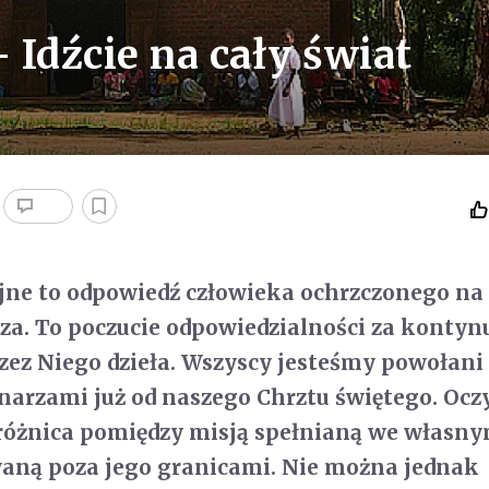
Idźcie na cały świat
jne to odpowiedź człowieka ochrzczonego na
a. To poczucie odpowiedzialności za kontyn
zez Niego dzieła. Wszyscy jesteśmy powołani
onarzami już od naszego Chrztu świętego. Ocz
 różnica pomiędzy misją spełnianą we własny
waną poza jego granicami. Nie można jednak