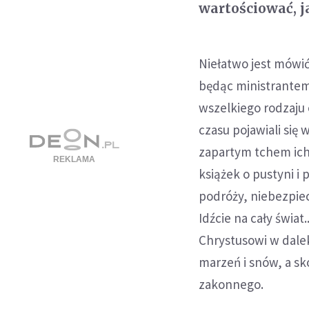
wartościować, j
Niełatwo jest mówi
będąc ministrantem
wszelkiego rodzaju 
czasu pojawiali się 
zapartym tchem ich
książek o pustyni i
podróży, niebezpie
Idźcie na cały świat
Chrystusowi w dalek
marzeń i snów, a s
zakonnego.