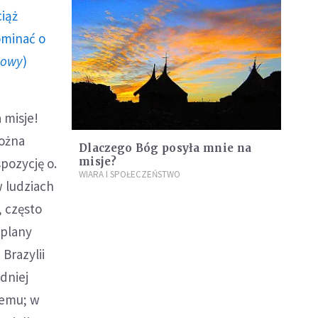
ciąż
ominać o
howy
)
 misje!
można
Dlaczego Bóg posyła mnie na
pozycję o.
misje?
WIARA I SPOŁECZEŃSTWO
w ludziach
, często
 plany
Brazylii
dniej
iemu; w