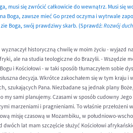
ga, musi się zwrócić całkowicie do wewnątrz. Musi się w
a Boga, zawsze mieć Go przed oczyma i wytrwale zap
dzie Boga, swój prawdziwy skarb. (Sprawdź:
Rozwój duc
 wyznaczył historyczną chwilę w moim życiu - wyjazd na
ryki, ale na studia teologiczne do Brazylii. - Wszędzie 
Bogu i Kościołowi - w taki sposób tłumaczyłem sobie dys
o słuszna decyzja. Wkrótce zakochałem się w tym kraju i 
ch, szukających Pana. Niezbadane są jednak plany Boże
 co my sami planujemy. Czasami w sposób cudowny Jego
zymi marzeniami i pragnieniami. To właśnie przełożeni w 
nową misję czasową w Mozambiku, w południowo-wscho
d dwóch lat mam szczęście służyć Kościołowi afrykańsk