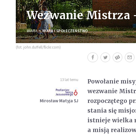
Wezwanie Mistrza - 
WIARA
WIARA I SPOŁECZEŃSTWO
(fot. john.duffell/flickr.com)
13 lat temu
Powołanie misy
wezwanie Mistrz
rozpoczętego pr
Mirosław Matyja SJ
stania się misj
istnieje wielka
a misją realizo