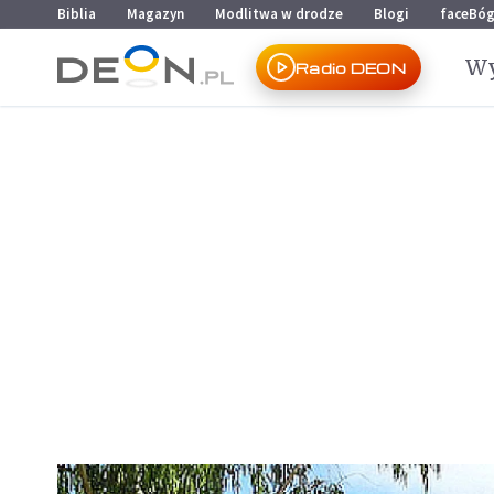
Przejdź do menu głównego
Przejdź do treści
Biblia
Magazyn
Modlitwa w drodze
Blogi
faceBó
Wy
Radio DEON