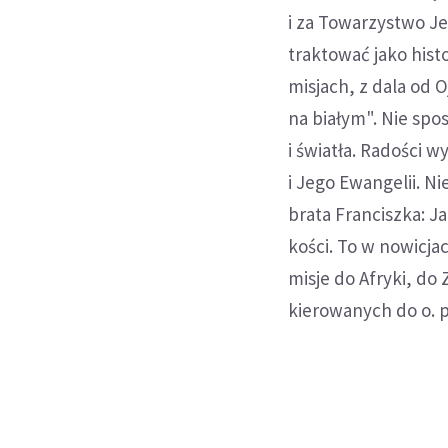
i za Towarzystwo J
traktować jako histo
misjach, z dala od 
na białym". Nie spo
i światła. Radości 
i Jego Ewangelii. N
brata Franciszka: J
kości. To w nowicja
misje do Afryki, do
kierowanych do o. p