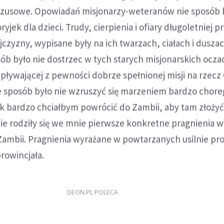
ezusowe. Opowiadań misjonarzy-weteranów nie sposób 
ryjek dla dzieci. Trudy, cierpienia i ofiary długoletniej p
Ojczyzny, wypisane były na ich twarzach, ciałach i dusza
sób było nie dostrzec w tych starych misjonarskich ocza
wypływającej z pewności dobrze spełnionej misji na rzecz
ie sposób było nie wzruszyć się marzeniem bardzo chore
ak bardzo chciałbym powrócić do Zambii, aby tam złoży
cie rodziły się we mnie pierwsze konkretne pragnienia 
 Zambii. Pragnienia wyrażane w powtarzanych usilnie pr
rowincjała.
DEON.PL POLECA