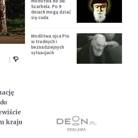
modlitwa do św.
Szarbela. Po 9
dniach mogą dziać
się cuda
Modlitwa ojca Pio
w trudnych i
beznadziejnych
sytuacjach
uację
 do
ywiście
m kraju