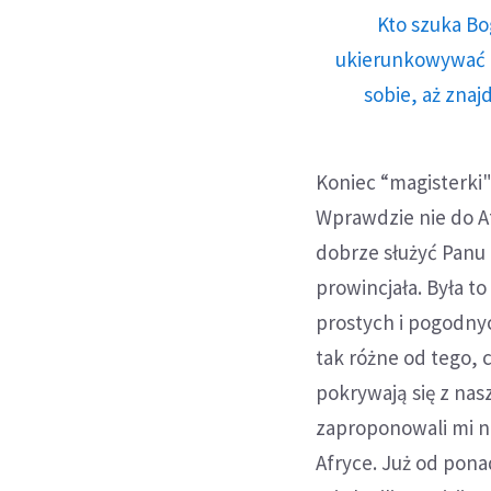
Kto szuka Bo
ukierunkowywać n
sobie, aż znaj
Koniec “magisterki"
Wprawdzie nie do Af
dobrze służyć Panu 
prowincjała. Była t
prostych i pogodny
tak różne od tego,
pokrywają się z nas
zaproponowali mi 
Afryce. Już od pona