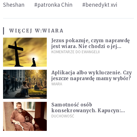
Sheshan
#patronka Chin
#benedykt xvi
WIĘCEJ W:
WIARA
Jezus pokazuje, czym naprawdę
jest wiara. Nie chodzi o jej
wielkość
KOMENTARZE DO EWANGELII
Aplikacja albo wykluczenie. Czy
jeszcze naprawdę mamy wybór?
WIARA
Samotność osób
konsekrowanych. Kapucyn:
Życie w pojedynkę rzadko jest
DUCHOWOŚĆ
sielanką