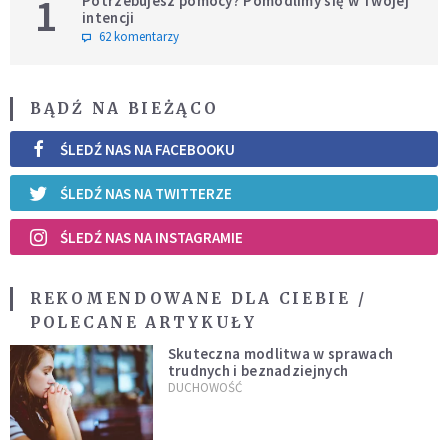
1
Potrzebujesz pomocy? Pomodlimy się w Twojej
intencji
62 komentarzy
BĄDŹ NA BIEŻĄCO
ŚLEDŹ NAS NA FACEBOOKU
ŚLEDŹ NAS NA TWITTERZE
ŚLEDŹ NAS NA INSTAGRAMIE
REKOMENDOWANE DLA CIEBIE /
POLECANE ARTYKUŁY
Skuteczna modlitwa w sprawach
trudnych i beznadziejnych
DUCHOWOŚĆ