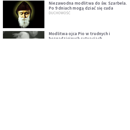
Niezawodna modlitwa do św. Szarbela.
Po 9 dniach mogą dziać się cuda
DUCHOWOŚĆ
Modlitwa ojca Pio w trudnych i
beznadziejnych sytuacjach
DUCHOWOŚĆ
„Autentyczność się nie niesie”.
Katoliczki o presji i sile social mediów
WIARA
Telegram do św. Józefa. Modlitwa z
prośbą o szybki ratunek
DUCHOWOŚĆ
Tę modlitwę Jan Paweł II odmawiał