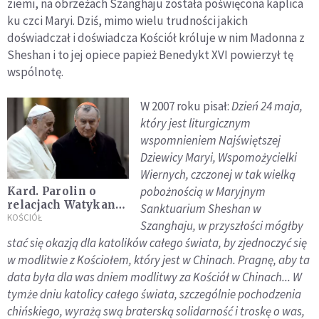
ziemi, na obrzeżach Szanghaju została poświęcona kaplica
ku czci Maryi. Dziś, mimo wielu trudności jakich
doświadczał i doświadcza Kościół króluje w nim Madonna z
Sheshan i to jej opiece papież Benedykt XVI powierzył tę
wspólnotę.
W 2007 roku pisał:
Dzień 24 maja,
który jest liturgicznym
wspomnieniem Najświętszej
Dziewicy Maryi, Wspomożycielki
Wiernych, czczonej w tak wielką
pobożnością w Maryjnym
Kard. Parolin o
relacjach Watykanu
Sanktuarium Sheshan w
z Chinami: skończy
KOŚCIÓŁ
Szanghaju, w przyszłości mógłby
się czas biskupów
stać się okazją dla katolików całego świata, by zjednoczyć się
"legalnych" i
w modlitwie z Kościołem, który jest w Chinach. Pragnę, aby ta
"nielegalnych"
data była dla was dniem modlitwy za Kościół w Chinach... W
tymże dniu katolicy całego świata, szczególnie pochodzenia
chińskiego, wyrażą swą braterską solidarność i troskę o was,