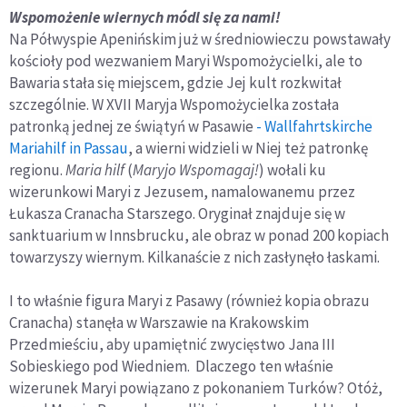
Wspomożenie wiernych módl się za nami!
Na Półwyspie Apenińskim już w średniowieczu powstawały
kościoły pod wezwaniem Maryi Wspomożycielki, ale to
Bawaria stała się miejscem, gdzie Jej kult rozkwitał
szczególnie. W XVII Maryja Wspomożycielka została
patronką jednej ze świątyń w Pasawie
- Wallfahrtskirche
Mariahilf in Passau
, a wierni widzieli w Niej też patronkę
regionu.
Maria hilf
(
Maryjo Wspomagaj!
) wołali ku
wizerunkowi Maryi z Jezusem, namalowanemu przez
Łukasza Cranacha Starszego. Oryginał znajduje się w
sanktuarium w Innsbrucku, ale obraz w ponad 200 kopiach
towarzyszy wiernym. Kilkanaście z nich zasłynęło łaskami.
I to właśnie figura Maryi z Pasawy (również kopia obrazu
Cranacha) stanęła w Warszawie na Krakowskim
Przedmieściu, aby upamiętnić zwycięstwo Jana III
Sobieskiego pod Wiedniem. Dlaczego ten właśnie
wizerunek Maryi powiązano z pokonaniem Turków? Otóż,