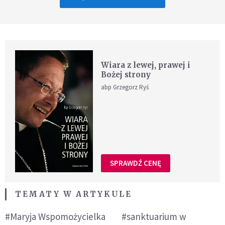
Wiara z lewej, prawej i
Bożej strony
abp Grzegorz Ryś
SPRAWDŹ CENĘ
TEMATY W ARTYKULE
#Maryja Wspomożycielka
#sanktuarium w