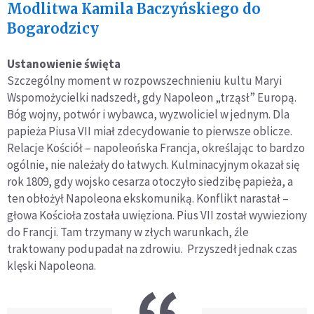
Modlitwa Kamila Baczyńskiego do
Bogarodzicy
Ustanowienie święta
Szczególny moment w rozpowszechnieniu kultu Maryi
Wspomożycielki nadszedł, gdy Napoleon „trząsł” Europą.
Bóg wojny, potwór i wybawca, wyzwoliciel w jednym. Dla
papieża Piusa VII miał zdecydowanie to pierwsze oblicze.
Relacje Kościół – napoleońska Francja, określając to bardzo
ogólnie, nie należały do łatwych. Kulminacyjnym okazał się
rok 1809, gdy wojsko cesarza otoczyło siedzibę papieża, a
ten obłożył Napoleona ekskomuniką. Konflikt narastał –
głowa Kościoła została uwięziona. Pius VII został wywieziony
do Francji. Tam trzymany w złych warunkach, źle
traktowany podupadał na zdrowiu. Przyszedł jednak czas
klęski Napoleona.