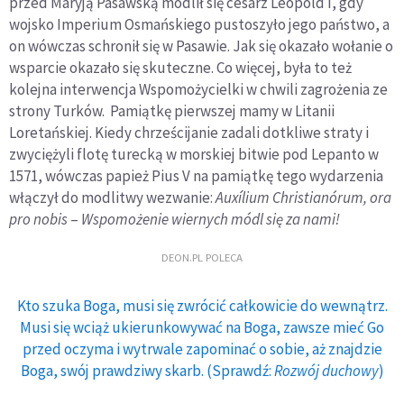
przed Maryją Pasawską modlił się cesarz Leopold I, gdy
wojsko Imperium Osmańskiego pustoszyło jego państwo, a
on wówczas schronił się w Pasawie. Jak się okazało wołanie o
wsparcie okazało się skuteczne. Co więcej, była to też
kolejna interwencja Wspomożycielki w chwili zagrożenia ze
strony Turków. Pamiątkę pierwszej mamy w Litanii
Loretańskiej. Kiedy chrześcijanie zadali dotkliwe straty i
zwyciężyli flotę turecką w morskiej bitwie pod Lepanto w
1571, wówczas papież Pius V na pamiątkę tego wydarzenia
włączył do modlitwy wezwanie:
Auxílium Christianórum, ora
pro nobis
–
Wspomożenie wiernych módl się za nami!
DEON.PL POLECA
Kto szuka Boga, musi się zwrócić całkowicie do wewnątrz.
Musi się wciąż ukierunkowywać na Boga, zawsze mieć Go
przed oczyma i wytrwale zapominać o sobie, aż znajdzie
Boga, swój prawdziwy skarb. (Sprawdź:
Rozwój duchowy
)