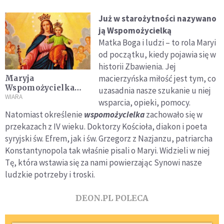
Już w starożytności nazywano
ją Wspomożycielką
Matka Boga i ludzi – to rola Maryi
od początku, kiedy pojawia się w
historii Zbawienia. Jej
macierzyńska miłość jest tym, co
Maryja
Wspomożycielka
uzasadnia nasze szukanie u niej
Wiernych
WIARA
wsparcia, opieki, pomocy.
Natomiast określenie
wspomożycielka
zachowało się w
przekazach z IV wieku. Doktorzy Kościoła, diakon i poeta
syryjski św. Efrem, jak i św. Grzegorz z Nazjanzu, patriarcha
Konstantynopola tak właśnie pisali o Maryi. Widzieli w niej
Tę, która wstawia się za nami powierzając Synowi nasze
ludzkie potrzeby i troski.
DEON.PL POLECA