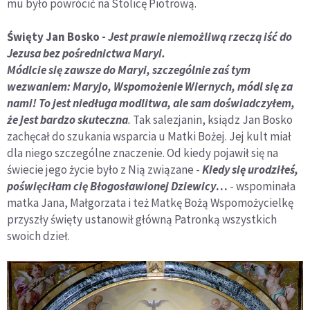
mu było powrócić na Stolicę Piotrową.
Święty Jan Bosko -
Jest prawie niemożliwą rzeczą iść do
Jezusa bez pośrednictwa Maryi.
Módlcie się zawsze do Maryi, szczególnie zaś tym
wezwaniem: Maryjo, Wspomożenie Wiernych, módl się za
nami! To jest niedługa modlitwa, ale sam doświadczyłem,
że jest bardzo skuteczna
.
Tak salezjanin, ksiądz Jan Bosko
zachęcał do szukania wsparcia u Matki Bożej. Jej kult miał
dla niego szczególne znaczenie. Od kiedy pojawił się na
świecie jego życie było z Nią związane -
Kiedy się urodziłeś,
poświęciłam cię Błogosławionej Dziewicy
…
- wspominała
matka Jana, Małgorzata i też Matkę Bożą Wspomożycielkę
przyszły święty ustanowił główną Patronką wszystkich
swoich dzieł.