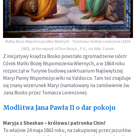
Matka Boża Wspomożycielka Wiernych - Tommaso Andrea Lorenzone (1824-
1902), at the request of Don Bosco., P.d., via Wiki. Comm.
Z inicjatywy księdza Bosko powstało zgromadzenie sióstr
Córek Matki Bożej Wspomożenia Wiernych, a w 1864 roku
rozpoczął w Turynie budowę sanktuarium Najświętszej
Maryi Panny Wspomożycielki na Valdocco. Tam też znajduje
się znany wizerunek Maryi (namalowany na zamówienie św.
Jana Bosko przez Tomasza Lorenzone).
Modlitwa Jana Pawła II o dar pokoju
Maryja z Sheshan – królowa i patronka Chin!
To właśnie 24 maja 1863 roku, na zakupionej przez jezuitów