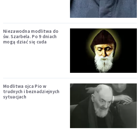
Niezawodna modlitwa do
św. Szarbela. Po 9 dniach
mogą dziać się cuda
Modlitwa ojca Pio w
trudnych i beznadziejnych
sytuacjach