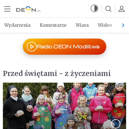
Przejdź do menu głównego
Przejdź do treści
Wydarzenia
Komentarze
Wiara
Wideo
Po 
Radio DEON Modlitwa
Przed świętami - z życzeniami