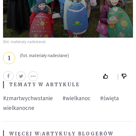
(fot. materiały nadesłane)
(fot. materiały nadesłane)
1
TEMATY W ARTYKULE
#zmartwychwstanie
#wielkanoc
#święta
wielkanocne
WIĘCEJ W:
ARTYKUŁY BLOGERÓW