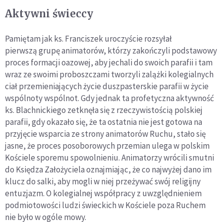
Aktywni świeccy
Pamiętam jak ks. Franciszek uroczyście rozsyłał
pierwszą grupę animatorów, którzy zakończyli podstawowy
proces formacji oazowej, aby jechali do swoich parafii i tam
wraz ze swoimi proboszczami tworzyli zalążki kolegialnych
ciał przemieniających życie duszpasterskie parafii w życie
wspólnoty wspólnot. Gdy jednak ta profetyczna aktywność
ks. Blachnickiego zetknęła się z rzeczywistością polskiej
parafii, gdy okazało się, że ta ostatnia nie jest gotowa na
przyjęcie wsparcia ze strony animatorów Ruchu, stało się
jasne, że proces posoborowych przemian ulega w polskim
Kościele sporemu spowolnieniu. Animatorzy wrócili smutni
do Księdza Założyciela oznajmiając, że co najwyżej dano im
klucz do salki, aby mogli w niej przeżywać swój religijny
entuzjazm. O kolegialnej współpracy z uwzględnieniem
podmiotowości ludzi świeckich w Kościele poza Ruchem
nie było w ogóle mowy.