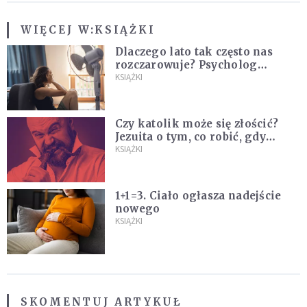
WIĘCEJ W:
KSIĄŻKI
Dlaczego lato tak często nas
rozczarowuje? Psycholog
wyjaśnia, skąd bierze się presja
KSIĄŻKI
na "najlepsze wakacje życia"
Czy katolik może się złościć?
Jezuita o tym, co robić, gdy
puszczają nam nerwy
KSIĄŻKI
1+1=3. Ciało ogłasza nadejście
nowego
KSIĄŻKI
SKOMENTUJ ARTYKUŁ