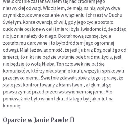
Wielokrotnie zastanawiałem się nad źródłem jego
niezwykłej odwagi. Widziałem, że mają na nią wpływ dwa
czynniki: cudowne ocalenie w więzieniu i chrzest w Duchu
Świętym. Konsekwencją chwili, gdy jego życie zostało
cudownie ocalone w celi śmierci była świadomość, że odtąd
nic już nie należy do niego. Dostał nową szansę, życie
zostało mu darowane i to było źródłem jego ogromnej
odwagi. Miał też świadomość, że jeśli już raz Bóg ocalił go od
śmierci, to nikt nie będzie w stanie odebrać mu życia, jeśli
nie będzie to wolą Nieba. Ten człowiek nie bał się
komunistów, którzy nieustannie knuli, węszyli i spiskowali
przeciwko niemu. Świetnie zdawał sobie z tego sprawę, że
stale jest konfrontowany z kłamstwem, a lęk miał go
powstrzymać przed przeciwstawieniem się jemu. Ale
ponieważ nie było w nim lęku, dlatego był jak młot na
komunę.
Oparcie w Janie Pawle II