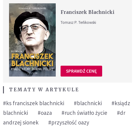
Franciszek Blachnicki
Tomasz P. Terlikowski
SPRAWDŹ CENĘ
TEMATY W ARTYKULE
#ks franciszek blachnicki
#blachnicki
#ksiądz
blachnicki
#oaza
#ruch światło życie
#dr
andrzej sionek
#przyszłość oazy