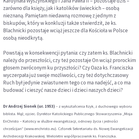
Kardynała Wyszyńskiego i Jana Pawła II – pozostaje dziś –
zarówno dla księży, jak i katolików świeckich – osobą
nieznaną. Pamiętam niedawną rozmowę z jednym z
biskupów, który w konkluzji także stwierdził, że ks.
Blachnicki pozostaje wciąż jeszcze dla Kościoła w Polsce
osobą nieodkrytą.
Powstają w konsekwencji pytania: czy zatem ks. Blachnicki
należy do przeszłości, czy też pozostaje On wciąż prorockim
głosem zwróconym ku przyszłości? Czy Oaza ks. Franciszka
wyczerpała już swoje możliwości, czy też dotychczasowy
Ruch był jedynie zwiastunem tego co ma nadejść, a co ma
budować i cieszyć nasze dzieci i dzieci naszych dzieci?
Dr Andrzej Sionek (ur. 1953)
– z wykształcenia fizyk, z duchowego wyboru
biblista. Mąż, ojciec. Dyrektor Katolickiego Publicznego Stowarzyszenia „Misja
EnChristo – Katolicy w służbie ewangelizacji, odnowy życia i jedności
chrześcijan” (www.enchristo.eu). Członek Sekretariatu ds. Nowej Ewangelizacji
Archidiecezji Krakowskiej. Wieloletni współpracownik ks. Franciszka.