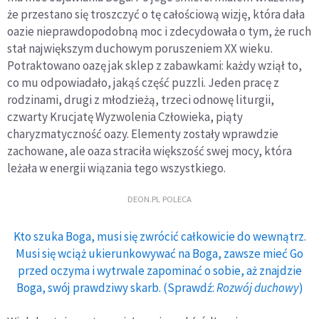
że przestano się troszczyć o tę całościową wizję, która dała
oazie nieprawdopodobną moc i zdecydowała o tym, że ruch
stał największym duchowym poruszeniem XX wieku.
Potraktowano oazę jak sklep z zabawkami: każdy wziął to,
co mu odpowiadało, jakąś część puzzli. Jeden pracę z
rodzinami, drugi z młodzieżą, trzeci odnowę liturgii,
czwarty Krucjatę Wyzwolenia Człowieka, piąty
charyzmatyczność oazy. Elementy zostały wprawdzie
zachowane, ale oaza straciła większość swej mocy, która
leżała w energii wiązania tego wszystkiego.
DEON.PL POLECA
Kto szuka Boga, musi się zwrócić całkowicie do wewnątrz.
Musi się wciąż ukierunkowywać na Boga, zawsze mieć Go
przed oczyma i wytrwale zapominać o sobie, aż znajdzie
Boga, swój prawdziwy skarb. (Sprawdź:
Rozwój duchowy
)