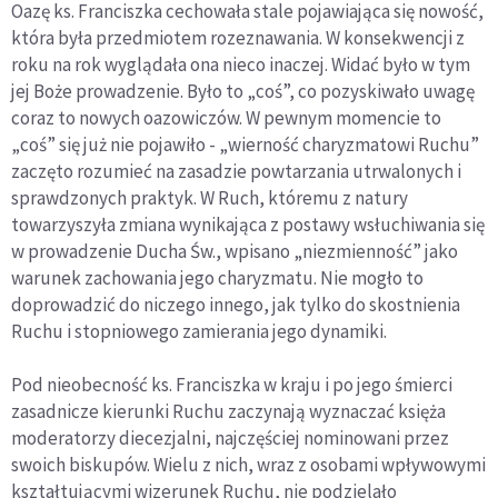
Oazę ks. Franciszka cechowała stale pojawiająca się nowość,
która była przedmiotem rozeznawania. W konsekwencji z
roku na rok wyglądała ona nieco inaczej. Widać było w tym
jej Boże prowadzenie. Było to „coś”, co pozyskiwało uwagę
coraz to nowych oazowiczów. W pewnym momencie to
„coś” się już nie pojawiło - „wierność charyzmatowi Ruchu”
zaczęto rozumieć na zasadzie powtarzania utrwalonych i
sprawdzonych praktyk. W Ruch, któremu z natury
towarzyszyła zmiana wynikająca z postawy wsłuchiwania się
w prowadzenie Ducha Św., wpisano „niezmienność” jako
warunek zachowania jego charyzmatu. Nie mogło to
doprowadzić do niczego innego, jak tylko do skostnienia
Ruchu i stopniowego zamierania jego dynamiki.
Pod nieobecność ks. Franciszka w kraju i po jego śmierci
zasadnicze kierunki Ruchu zaczynają wyznaczać księża
moderatorzy diecezjalni, najczęściej nominowani przez
swoich biskupów. Wielu z nich, wraz z osobami wpływowymi
kształtującymi wizerunek Ruchu, nie podzielało