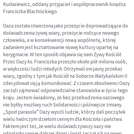
Kudasiewicz, oddany przyjaciel i współpracownik księdza
Franciszka Blachnickiego.
Oaza została stworzona jako przeżycie doprowadzające do
doświadczenia żywej wiary, przeżycie rodzące nowego
człowieka, a w konsekwencji nową wspólnotę, której
zadaniem jest kształtowanie nowej kultury opartej na
kerygmacie. W ten sposób objawia się nam Żywy Kościół.
Przez Oazy ks. Franciszka przeszło około pół miliona osób,
w większości ludzi młodych. Otrzymali oni jasny przekaz
wiary, zgodny z tym jak Kościół na Soborze Watykańskim II
zdecydował się ją komunikować. Z czasem absolwenci Oazy
zaczęli zajmować odpowiedzialne stanowiska w życiu tego
kraju. Jestem świadomy, że bez przebudzenia oazowego
nie byłby możliwy ruch Solidarności i późniejsze zmiany.
„Spod parasola” Oazy wyszli ludzie, którzy dali początek
wielu twórczym dziełom cennym dla Kościoła i państwa.
Faktem jest też, że wielu doświadczywszy oazy nie
odnalazło swojej dalszej drogi i świat zaczął ich na nowo