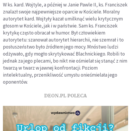
W ks. kard. Wojtyle, a później w Janie Pawle II, ks. Franciszek
znalazł swoje najpewniejsze oparcie w Kościele. Moralny
autorytet kard. Wojtyły kazał umilknąć wielu krytycznym
głosom w Kościele, jak i w państwie. Sam ks. Franciszek
krytykę często obracał w humor. Był człowiekiem
autorytetu: szanował autorytet hierarchii, nie szemrał i to
posłuszeństwo było źródłem jego mocy. Mnóstwo ludzi
odżywało, gdy mogło skrytykować Blachnickiego. Robili to
jednak za jego plecami, bo nikt nie ośmielał się stanąć z nim
twarzą w twarz w jawnej konfrontacji. Poziom
intelektualny, przenikliwość umysłu onieśmielała jego
oponentów.
DEON.PL POLECA