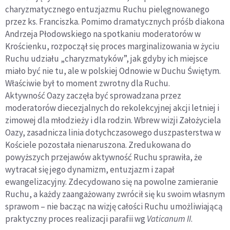
charyzmatycznego entuzjazmu Ruchu pielęgnowanego
przez ks. Franciszka. Pomimo dramatycznych próśb diakona
Andrzeja Płodowskiego na spotkaniu moderatorów w
Krościenku, rozpoczął się proces marginalizowania w życiu
Ruchu udziału „charyzmatyków”, jak gdyby ich miejsce
miało być nie tu, ale w polskiej Odnowie w Duchu Świętym.
Właściwie był to moment zwrotny dla Ruchu.
Aktywność Oazy zaczęła być sprowadzana przez
moderatorów diecezjalnych do rekolekcyjnej akcji letniej i
zimowej dla młodzieży i dla rodzin. Wbrew wizji Założyciela
Oazy, zasadnicza linia dotychczasowego duszpasterstwa w
Kościele pozostała nienaruszona. Zredukowana do
powyższych przejawów aktywność Ruchu sprawiła, że
wytracał się jego dynamizm, entuzjazm i zapał
ewangelizacyjny. Zdecydowano się na powolne zamieranie
Ruchu, a każdy zaangażowany zwrócił się ku swoim własnym
sprawom – nie bacząc na wizję całości Ruchu umożliwiającą
praktyczny proces realizacji parafii wg
Vaticanum II
.