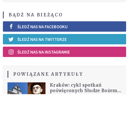
BĄDŹ NA BIEŻĄCO
ŚLEDŹ NAS NA FACEBOOKU
ŚLEDŹ NAS NA TWITTERZE
ŚLEDŹ NAS NA INSTAGRAMIE
POWIĄZANE ARTYKUŁY
Kraków: cykl spotkań
poświęconych Słudze Bożemu
ks. Franciszkowi
KOŚCIÓŁ
Blachnickiemu
REKOMENDOWANE DLA CIEBIE /