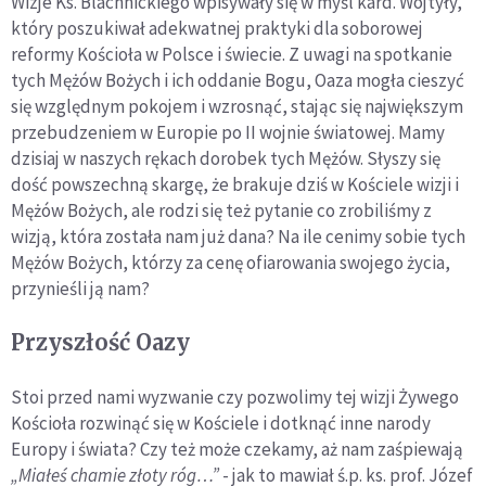
Wizje Ks. Blachnickiego wpisywały się w myśl kard. Wojtyły,
który poszukiwał adekwatnej praktyki dla soborowej
reformy Kościoła w Polsce i świecie. Z uwagi na spotkanie
tych Mężów Bożych i ich oddanie Bogu, Oaza mogła cieszyć
się względnym pokojem i wzrosnąć, stając się największym
przebudzeniem w Europie po II wojnie światowej. Mamy
dzisiaj w naszych rękach dorobek tych Mężów. Słyszy się
dość powszechną skargę, że brakuje dziś w Kościele wizji i
Mężów Bożych, ale rodzi się też pytanie co zrobiliśmy z
wizją, która została nam już dana? Na ile cenimy sobie tych
Mężów Bożych, którzy za cenę ofiarowania swojego życia,
przynieśli ją nam?
Przyszłość Oazy
Stoi przed nami wyzwanie czy pozwolimy tej wizji Żywego
Kościoła rozwinąć się w Kościele i dotknąć inne narody
Europy i świata? Czy też może czekamy, aż nam zaśpiewają
„Miałeś chamie złoty róg…”
- jak to mawiał ś.p. ks. prof. Józef