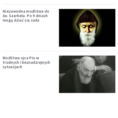
Niezawodna modlitwa do
św. Szarbela. Po 9 dniach
mogą dziać się cuda
Modlitwa ojca Pio w
trudnych i beznadziejnych
sytuacjach