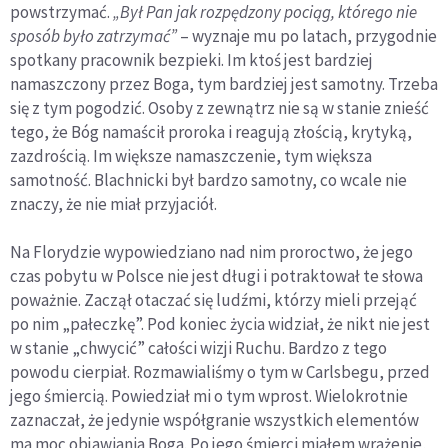
powstrzymać.
„Był Pan jak rozpędzony pociąg, którego nie
sposób było zatrzymać”
– wyznaje mu po latach, przygodnie
spotkany pracownik bezpieki. Im ktoś jest bardziej
namaszczony przez Boga, tym bardziej jest samotny. Trzeba
się z tym pogodzić. Osoby z zewnątrz nie są w stanie znieść
tego, że Bóg namaścił proroka i reagują złością, krytyką,
zazdrością. Im większe namaszczenie, tym większa
samotność. Blachnicki był bardzo samotny, co wcale nie
znaczy, że nie miał przyjaciół.
Na Florydzie wypowiedziano nad nim proroctwo, że jego
czas pobytu w Polsce nie jest długi i potraktował te słowa
poważnie. Zaczął otaczać się ludźmi, którzy mieli przejąć
po nim „pałeczkę”. Pod koniec życia widział, że nikt nie jest
w stanie „chwycić” całości wizji Ruchu. Bardzo z tego
powodu cierpiał. Rozmawialiśmy o tym w Carlsbegu, przed
jego śmiercią. Powiedział mi o tym wprost. Wielokrotnie
zaznaczał, że jedynie współgranie wszystkich elementów
ma moc objawiania Boga. Po jego śmierci miałem wrażenie,