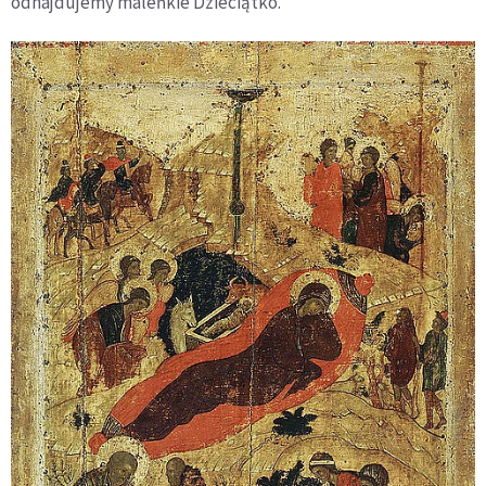
odnajdujemy maleńkie Dzieciątko.