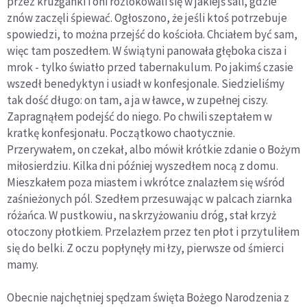
przez krużganki i oni rozlokowali się w jakiejś sali, gdzie
znów zaczęli śpiewać. Ogłoszono, że jeśli ktoś potrzebuje
spowiedzi, to można przejść do kościoła. Chciałem być sam,
więc tam poszedłem. W świątyni panowała głęboka cisza i
mrok - tylko światło przed tabernakulum. Po jakimś czasie
wszedł benedyktyn i usiadł w konfesjonale. Siedzieliśmy
tak dość długo: on tam, a ja w ławce, w zupełnej ciszy.
Zapragnąłem podejść do niego. Po chwili szeptałem w
kratkę konfesjonału. Początkowo chaotycznie.
Przerywałem, on czekał, albo mówił krótkie zdanie o Bożym
miłosierdziu. Kilka dni później wyszedłem nocą z domu.
Mieszkałem poza miastem i wkrótce znalazłem się wśród
zaśnieżonych pól. Szedłem przesuwając w palcach ziarnka
różańca. W pustkowiu, na skrzyżowaniu dróg, stał krzyż
otoczony płotkiem. Przelazłem przez ten płot i przytuliłem
się do belki. Z oczu popłynęły mi łzy, pierwsze od śmierci
mamy.
Obecnie najchętniej spędzam święta Bożego Narodzenia z