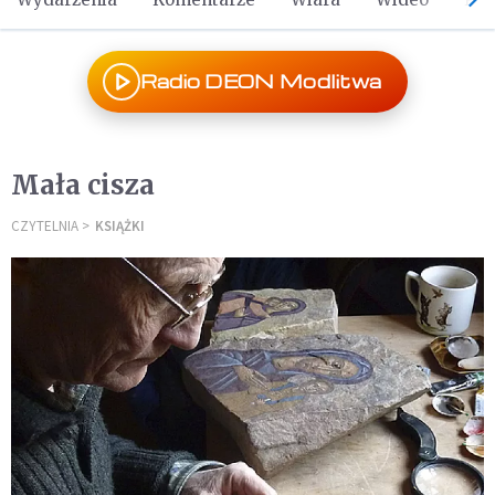
Radio DEON Modlitwa
Mała cisza
CZYTELNIA
KSIĄŻKI