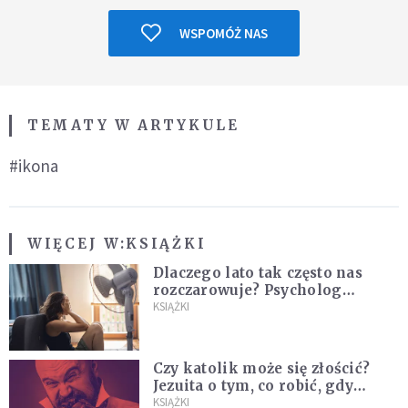
WSPOMÓŻ NAS
TEMATY W ARTYKULE
#ikona
WIĘCEJ W:
KSIĄŻKI
Dlaczego lato tak często nas
rozczarowuje? Psycholog
wyjaśnia, skąd bierze się presja
KSIĄŻKI
na "najlepsze wakacje życia"
Czy katolik może się złościć?
Jezuita o tym, co robić, gdy
puszczają nam nerwy
KSIĄŻKI