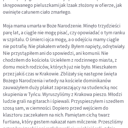
skrępowanego pieluszkami jak Izaak złożony w ofierze, jak
owinięte całunem ciało zmarłego.
Moja mama umarła w Boże Narodzenie. Minęło trzydzieści
parę lat, a ciągle nie mogę pisać, czy opowiadać o tym ranku
w szpitalu. O śmierci ojca mogę, a o odejściu mamy ciągle
nie potrafię. Nie płakałem wtedy. Byłem napięty, odrętwiały.
Nie przystąpiłem ani do spowiedzi, ani komunii. Nie
chodziłem do kościoła. Uciekłem z rodzinnego miasta, z
domu moich rodziców, których już nie było. Mieszkałem
przez jakiś czas w Krakowie. Zbliżały się następne święta
Bożego Narodzenia i wtedy na kościele dominikanów
zauważyłem duży plakat zapraszający na studencką noc
skupienia w Tyńcu. Wyruszyliśmy z Krakowa pieszo. Młodzi
ludzie grali na gitarach i śpiewali. Przyspieszyłem i szedłem
szosą sam, w ciemności. Dopiero przed wejściem do
klasztoru zaczekałem na nich. Pamiętam cichą twarz
furtiana, który gestem nakazał nam milczenie. Przeszliśmy