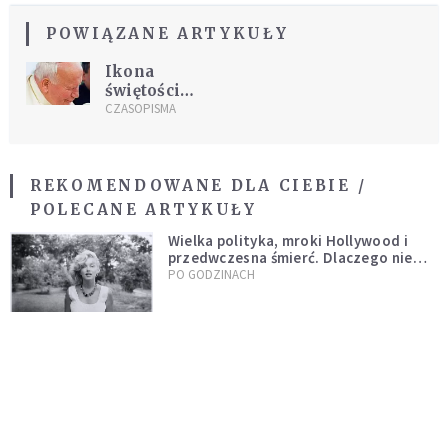
POWIĄZANE ARTYKUŁY
Ikona
świętości
Boga
CZASOPISMA
REKOMENDOWANE DLA CIEBIE /
POLECANE ARTYKUŁY
Wielka polityka, mroki Hollywood i
przedwczesna śmierć. Dlaczego nie
możemy przestać mówić o Marilyn
PO GODZINACH
Monroe?
Czy teolodzy są jak “klauni”?
Zaskakująca teza Josepha Ratzingera
KSIĄŻKI