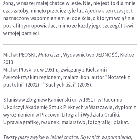
żoną, w naszej małej chatce w lesie. Nie, nie jest to dla mnie
czas żałoby, minęło przecież tyle lat. A jednak ten czas jest
naznaczony wspomnieniem jej odejścia, o którym wciąż nie
potrafiłbym opowiadać, mimo że każdy jego szczegół tkwi
w mojej pamięci.
Michał PŁOSKI,
Mała cisza
, Wydawnictwo JEDNOŚĆ, Kielce
2013
Michał Płoski ur. w 1951 r., związany z Kielcami i
świętokrzyskim regionem, malarz ikon, autor "Notatek z
pustelni" (2002) i "Suchych liści" (2005).
Stanisław Zbigniew Kamieński ur. w 1951 r. w Radomiu.
Ukończył Akademię Sztuk Pięknych w Warszawie, dyplom z
wyróżnieniem w Pracowni Litografii Wydziału Grafiki.
Uprawia grafikę, rysunek, malarstwo, fotografię i plakat.
Teksty piszę zwykle w leśnej chatce. Są w nich wspomnienia,