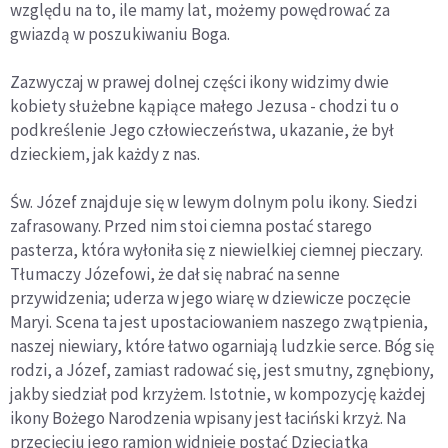
względu na to, ile mamy lat, możemy powędrować za
gwiazdą w poszukiwaniu Boga.
Zazwyczaj w prawej dolnej części ikony widzimy dwie
kobiety służebne kąpiące małego Jezusa - chodzi tu o
podkreślenie Jego człowieczeństwa, ukazanie, że był
dzieckiem, jak każdy z nas.
Św. Józef znajduje się w lewym dolnym polu ikony. Siedzi
zafrasowany. Przed nim stoi ciemna postać starego
pasterza, która wyłoniła się z niewielkiej ciemnej pieczary.
Tłumaczy Józefowi, że dał się nabrać na senne
przywidzenia; uderza w jego wiarę w dziewicze poczęcie
Maryi. Scena ta jest upostaciowaniem naszego zwątpienia,
naszej niewiary, które łatwo ogarniają ludzkie serce. Bóg się
rodzi, a Józef, zamiast radować się, jest smutny, zgnębiony,
jakby siedział pod krzyżem. Istotnie, w kompozycję każdej
ikony Bożego Narodzenia wpisany jest łaciński krzyż. Na
przecięciu jego ramion widnieje postać Dzieciątka