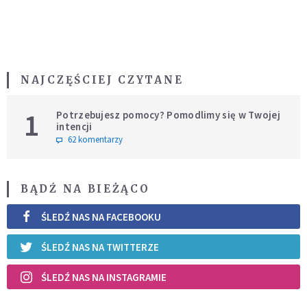
NAJCZĘŚCIEJ CZYTANE
1
Potrzebujesz pomocy? Pomodlimy się w Twojej
intencji
62 komentarzy
BĄDŹ NA BIEŻĄCO
ŚLEDŹ NAS NA FACEBOOKU
ŚLEDŹ NAS NA TWITTERZE
ŚLEDŹ NAS NA INSTAGRAMIE