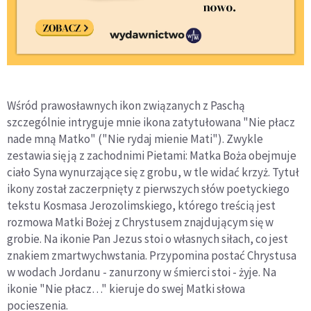
Wśród prawosławnych ikon związanych z Paschą
szczególnie intryguje mnie ikona zatytułowana "Nie płacz
nade mną Matko" ("Nie rydaj mienie Mati"). Zwykle
zestawia się ją z zachodnimi Pietami: Matka Boża obejmuje
ciało Syna wynurzające się z grobu, w tle widać krzyż. Tytuł
ikony został zaczerpnięty z pierwszych słów poetyckiego
tekstu Kosmasa Jerozolimskiego, którego treścią jest
rozmowa Matki Bożej z Chrystusem znajdującym się w
grobie. Na ikonie Pan Jezus stoi o własnych siłach, co jest
znakiem zmartwychwstania. Przypomina postać Chrystusa
w wodach Jordanu - zanurzony w śmierci stoi - żyje. Na
ikonie "Nie płacz…" kieruje do swej Matki słowa
pocieszenia.