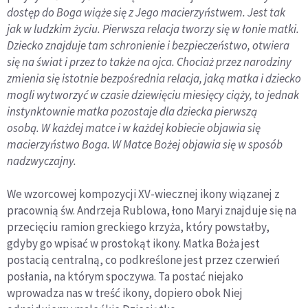
dostęp do Boga wiąże się z Jego macierzyństwem. Jest tak
jak w ludzkim życiu. Pierwsza relacja tworzy się w łonie matki.
Dziecko znajduje tam schronienie i bezpieczeństwo, otwiera
się na świat i przez to także na ojca. Chociaż przez narodziny
zmienia się istotnie bezpośrednia relacja, jaką matka i dziecko
mogli wytworzyć w czasie dziewięciu miesięcy ciąży, to jednak
instynktownie matka pozostaje dla dziecka pierwszą
osobą.
W każdej matce i w każdej kobiecie objawia się
macierzyństwo Boga. W Matce Bożej objawia się w sposób
nadzwyczajny
.
We wzorcowej kompozycji XV-wiecznej ikony wiązanej z
pracownią św. Andrzeja Rublowa, łono Maryi znajduje się na
przecięciu ramion greckiego krzyża, który powstałby,
gdyby go wpisać w prostokąt ikony. Matka Boża jest
postacią centralną, co podkreślone jest przez czerwień
posłania, na którym spoczywa. Ta postać niejako
wprowadza nas w treść ikony, dopiero obok Niej