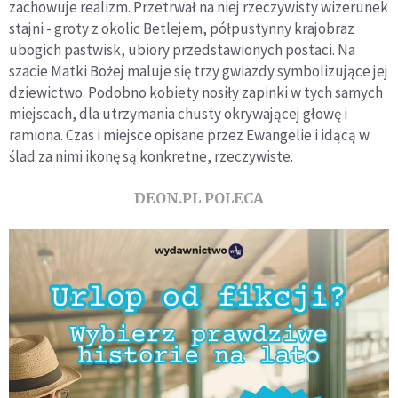
zachowuje realizm. Przetrwał na niej rzeczywisty wizerunek
stajni - groty z okolic Betlejem, półpustynny krajobraz
ubogich pastwisk, ubiory przedstawionych postaci. Na
szacie Matki Bożej maluje się trzy gwiazdy symbolizujące jej
dziewictwo. Podobno kobiety nosiły zapinki w tych samych
miejscach, dla utrzymania chusty okrywającej głowę i
ramiona. Czas i miejsce opisane przez Ewangelie i idącą w
ślad za nimi ikonę są konkretne, rzeczywiste.
DEON.PL POLECA