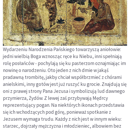
Wydarzeniu Narodzenia Pańskiego towarzyszą aniołowie:
jedni wielbią Boga wznosząc ręce ku Niebu, inni spełniają
rolę posłańców - pochylają się ku pasterzom oznajmiając im
nowinę o narodzeniu. Oto jeden z nich dmie w jakąś
pradawną trombitę, jakby chciał współbrzmieć z chórami
anielskimi, inny gotów jest już ruszyć ku grocie. Znajdują się
oni z prawej strony Pana Jezusa i symbolizują lud dawnego
przymierza, Żydów. Z lewej zaś przybywają Mędrcy
reprezentujący pogan. Na niektórych ikonach przedstawia
się ich wchodzących pod górę, ponieważ spotkanie z
Jezusem wymaga trudu. Każdy z nich jest w innym wieku:
starzec, dojrzały mężczyzna i młodzieniec, albowiem bez