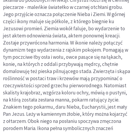
skłania do podobnych refleksji. Chrystus rodzi się w ciemnej
pieczarze - maleńkie światełko w czarnej otchłani grobu.
Jego przyjście oznacza połączenie Nieba i Ziemi. W górnej
części ikony maluje się półkole, z którego biegnie ku
Jezusowi promień. Ziemia wokół faluje, bo wydarzenie to
jest aktem odnowienia świata, aktem ponownej kreacji.
Zostaje przywrócona harmonia. W ikonie należy połączyć
dynamizm tego wydarzenia z rajskim pokojem. Pomagają w
tym poczciwe łby osła i wołu, owce pasące się na łąkach,
konie, na których z oddali przybywają mędrcy, chętnie
domalowuję też pieska pilnującego stada. Zwierzęta i skąpa
roślinność w postaci traw i krzewów mają przypominać o
rzeczywistości sprzed grzechu pierworodnego. Natomiast
skalisty krajobraz, wzgórza koloru ochry, mówią o pustyni,
na którą została zesłana manna, pokarm ratujący życie.
Znakiem tego pokarmu, daru Nieba, Eucharystii, jest mały
Pan Jezus. Leży w kamiennym żłobie, który można kojarzyć
z ołtarzem. Obok niego na posłaniu spoczywa zmęczona
porodem Maria. Ikona pełna symbolicznych znaczeń