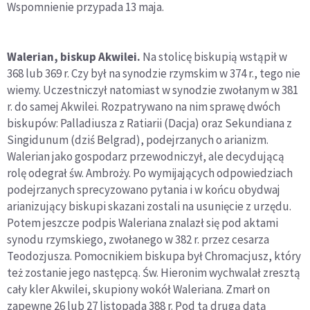
Wspomnienie przypada 13 maja.
Walerian, biskup Akwilei.
Na stolicę biskupią wstąpił w
368 lub 369 r. Czy był na synodzie rzymskim w 374 r., tego nie
wiemy. Uczestniczył natomiast w synodzie zwołanym w 381
r. do samej Akwilei. Rozpatrywano na nim sprawę dwóch
biskupów: Palladiusza z Ratiarii (Dacja) oraz Sekundiana z
Singidunum (dziś Belgrad), podejrzanych o arianizm.
Walerian jako gospodarz przewodniczył, ale decydującą
rolę odegrał św. Ambroży. Po wymijających odpowiedziach
podejrzanych sprecyzowano pytania i w końcu obydwaj
arianizujący biskupi skazani zostali na usunięcie z urzędu.
Potem jeszcze podpis Waleriana znalazł się pod aktami
synodu rzymskiego, zwołanego w 382 r. przez cesarza
Teodozjusza. Pomocnikiem biskupa był Chromacjusz, który
też zostanie jego następcą. Św. Hieronim wychwalał zresztą
cały kler Akwilei, skupiony wokół Waleriana. Zmarł on
zapewne 26 lub 27 listopada 388 r. Pod tą drugą datą