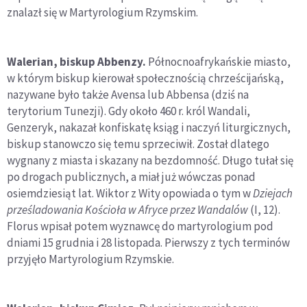
znalazł się w Martyrologium Rzymskim.
Walerian, biskup Abbenzy.
Północnoafrykańskie miasto,
w którym biskup kierował społecznością chrześcijańską,
nazywane było także Avensa lub Abbensa (dziś na
terytorium Tunezji). Gdy około 460 r. król Wandali,
Genzeryk, nakazał konfiskatę ksiąg i naczyń liturgicznych,
biskup stanowczo się temu sprzeciwił. Został dlatego
wygnany z miasta i skazany na bezdomność. Długo tułał się
po drogach publicznych, a miał już wówczas ponad
osiemdziesiąt lat. Wiktor z Wity opowiada o tym w
Dziejach
prześladowania Kościoła w Afryce przez Wandalów
(I, 12).
Florus wpisał potem wyznawcę do martyrologium pod
dniami 15 grudnia i 28 listopada. Pierwszy z tych terminów
przyjęło Martyrologium Rzymskie.