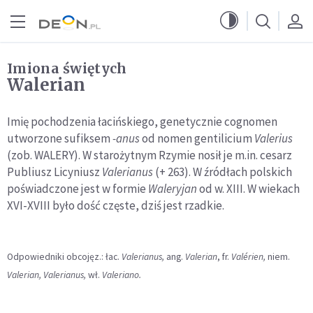
Przejdź do menu głównego
Przejdź do treści
Imiona świętych
Walerian
Imię pochodzenia łacińskiego, genetycznie cognomen
utworzone sufiksem
-anus
od nomen gentilicium
Valerius
(zob. WALERY). W starożytnym Rzymie nosił je m.in. cesarz
Publiusz Licyniusz
Valerianus
(+ 263). W źródłach polskich
poświadczone jest w formie
Waleryjan
od w. XIII. W wiekach
XVI-XVIII było dość częste, dziś jest rzadkie.
Odpowiedniki obcojęz.: łac.
Valerianus,
ang.
Valerian
, fr.
Valérien,
niem.
Valerian, Valerianus,
wł.
Valeriano.