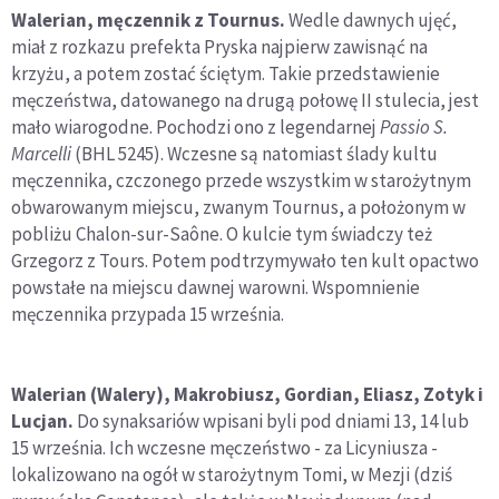
Walerian, męczennik z Tournus.
Wedle dawnych ujęć,
miał z rozkazu prefekta Pryska najpierw zawisnąć na
krzyżu, a potem zostać ściętym. Takie przedstawienie
męczeństwa, datowanego na drugą połowę II stulecia, jest
mało wiarogodne. Pochodzi ono z legendarnej
Passio S.
Marcelli
(BHL 5245). Wczesne są natomiast ślady kultu
męczennika, czczonego przede wszystkim w starożytnym
obwarowanym miejscu, zwanym Tournus, a położonym w
pobliżu Chalon-sur-Saône. O kulcie tym świadczy też
Grzegorz z Tours. Potem podtrzymywało ten kult opactwo
powstałe na miejscu dawnej warowni. Wspomnienie
męczennika przypada 15 września.
Walerian (Walery), Makrobiusz, Gordian, Eliasz, Zotyk i
Lucjan.
Do synaksariów wpisani byli pod dniami 13, 14 lub
15 września. Ich wczesne męczeństwo - za Licyniusza -
lokalizowano na ogół w starożytnym Tomi, w Mezji (dziś