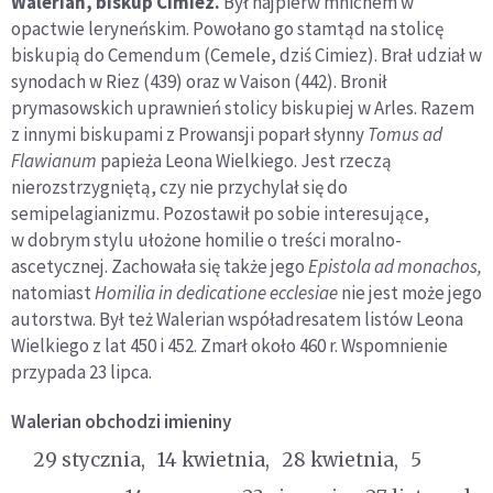
Walerian, biskup Cimiez.
Był najpierw mnichem w
opactwie leryneńskim. Powołano go stamtąd na stolicę
biskupią do Cemendum (Cemele, dziś Cimiez). Brał udział w
synodach w Riez (439) oraz w Vaison (442). Bronił
prymasowskich uprawnień stolicy biskupiej w Arles. Razem
z innymi biskupami z Prowansji poparł słynny
Tomus ad
Flawianum
papieża Leona Wielkiego. Jest rzeczą
nierozstrzygniętą, czy nie przychylał się do
semipelagianizmu. Pozostawił po sobie interesujące,
w dobrym stylu ułożone homilie o treści moralno-
ascetycznej. Zachowała się także jego
Epistola ad monachos,
natomiast
Homilia in dedicatione ecclesiae
nie jest może jego
autorstwa. Był też Walerian współadresatem listów Leona
Wielkiego z lat 450 i 452. Zmarł około 460 r. Wspomnienie
przypada 23 lipca.
Walerian
obchodzi imieniny
29 stycznia
14 kwietnia
28 kwietnia
5