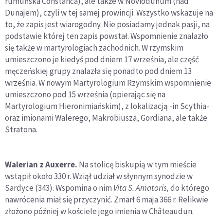
rumuńska Constanca), ale także w Noviodunum (nad
Dunajem), czyli w tej samej prowincji. Wszystko wskazuje na
to, że zapis jest wiarogodny. Nie posiadamy jednak pasji, na
podstawie której ten zapis powstał. Wspomnienie znalazło
się także w martyrologiach zachodnich. W rzymskim
umieszczono je kiedyś pod dniem 17 września, ale część
męczeńskiej grupy znalazła się ponadto pod dniem 13
września. W nowym Martyrologium Rzymskim wspomnienie
umieszczono pod 15 września (opierając się na
Martyrologium Hieronimiańskim), z lokalizacją -in Scythia-
oraz imionami Walerego, Makrobiusza, Gordiana, ale także
Stratona.
Walerian z Auxerre.
Na stolicę biskupią w tym mieście
wstąpił około 330 r. Wziął udział w słynnym synodzie w
Sardyce (343). Wspomina o nim
Vita S. Amatoris,
do którego
nawrócenia miał się przyczynić. Zmarł 6 maja 366 r. Relikwie
złożono później w kościele jego imienia w Châteaudun.