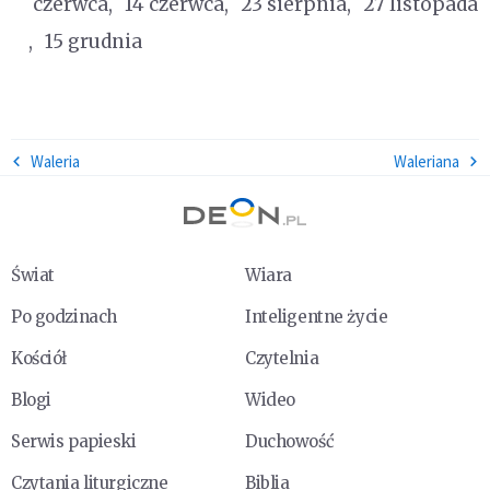
czerwca
14 czerwca
23 sierpnia
27 listopada
15 grudnia
Waleria
Waleriana
Świat
Wiara
Po godzinach
Inteligentne życie
Kościół
Czytelnia
Blogi
Wideo
Serwis papieski
Duchowość
Czytania liturgiczne
Biblia