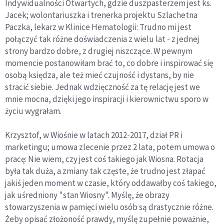
Indywidualności Otwartych, gdzie duszpasterzem jest ks.
Jacek; wolontariuszka i trenerka projektu Szlachetna
Paczka, lekarz w Klinice Hematologii: Trudno mi jest
połączyć tak różne doświadczenia z wielu lat - z jednej
strony bardzo dobre, z drugiej niszczące. W pewnym
momencie postanowiłam brać to, co dobre i inspirować się
osobą księdza, ale też mieć czujność i dystans, by nie
stracić siebie. Jednak wdzięczność za tę relację jest we
mnie mocna, dzięki jego inspiracji i kierownictwu sporo w
życiu wygrałam.
Krzysztof, w Wiośnie w latach 2012-2017, dział PR i
marketingu; umowa zlecenie przez 2 lata, potem umowa o
pracę: Nie wiem, czy jest coś takiego jak Wiosna. Rotacja
była tak duża, a zmiany tak częste, że trudno jest złapać
jakiś jeden moment w czasie, który oddawałby coś takiego,
jak uśredniony "stan Wiosny". Myślę, że obrazy
stowarzyszenia w pamięci wielu osób są drastycznie różne.
Żeby opisać złożoność prawdy, myślę zupełnie poważnie,