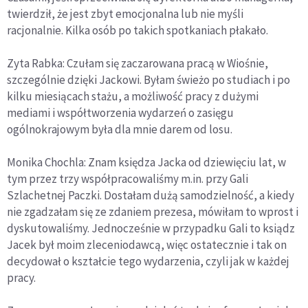
twierdził, że jest zbyt emocjonalna lub nie myśli
racjonalnie. Kilka osób po takich spotkaniach płakało.
Zyta Rabka: Czułam się zaczarowana pracą w Wiośnie,
szczególnie dzięki Jackowi. Byłam świeżo po studiach i po
kilku miesiącach stażu, a możliwość pracy z dużymi
mediami i współtworzenia wydarzeń o zasięgu
ogólnokrajowym była dla mnie darem od losu.
Monika Chochla: Znam księdza Jacka od dziewięciu lat, w
tym przez trzy współpracowaliśmy m.in. przy Gali
Szlachetnej Paczki. Dostałam dużą samodzielność, a kiedy
nie zgadzałam się ze zdaniem prezesa, mówiłam to wprost i
dyskutowaliśmy. Jednocześnie w przypadku Gali to ksiądz
Jacek był moim zleceniodawcą, więc ostatecznie i tak on
decydował o kształcie tego wydarzenia, czyli jak w każdej
pracy.