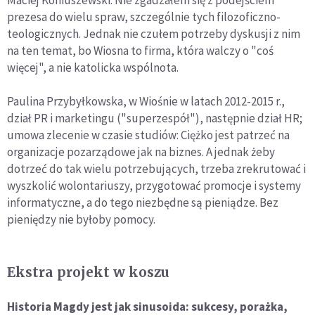
Maciej Koniuszewski: Nie zgadzałem się z podejściem
prezesa do wielu spraw, szczególnie tych filozoficzno-
teologicznych. Jednak nie czułem potrzeby dyskusji z nim
na ten temat, bo Wiosna to firma, która walczy o "coś
więcej", a nie katolicka wspólnota.
Paulina Przybyłkowska, w Wiośnie w latach 2012-2015 r.,
dział PR i marketingu ("superzespół"), następnie dział HR;
umowa zlecenie w czasie studiów: Ciężko jest patrzeć na
organizacje pozarządowe jak na biznes. A jednak żeby
dotrzeć do tak wielu potrzebujących, trzeba zrekrutować i
wyszkolić wolontariuszy, przygotować promocje i systemy
informatyczne, a do tego niezbędne są pieniądze. Bez
pieniędzy nie byłoby pomocy.
Ekstra projekt w koszu
Historia Magdy jest jak sinusoida: sukcesy, porażka,