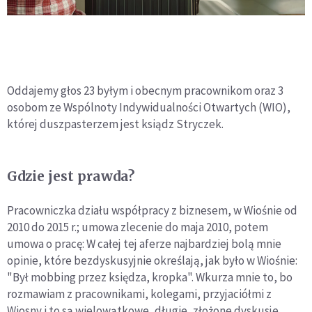
Oddajemy głos 23 byłym i obecnym pracownikom oraz 3
osobom ze Wspólnoty Indywidualności Otwartych (WIO),
której duszpasterzem jest ksiądz Stryczek.
Gdzie jest prawda?
Pracowniczka działu współpracy z biznesem, w Wiośnie od
2010 do 2015 r.; umowa zlecenie do maja 2010, potem
umowa o pracę: W całej tej aferze najbardziej bolą mnie
opinie, które bezdyskusyjnie określają, jak było w Wiośnie:
"Był mobbing przez księdza, kropka". Wkurza mnie to, bo
rozmawiam z pracownikami, kolegami, przyjaciółmi z
Wiosny i to są wielowątkowe, długie, złożone dyskusje.