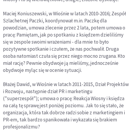
Maciej Koniuszewski, w Wiośnie w latach 2010-2016; Zespół
Szlachetnej Paczki, koordynował m.in. Paczkę dla
powodzian, umowa zlecenie przez 2 lata, potem umowa o
pracę: Pamiętam, jak po spotkaniu z księdzem dzieliliśmy
się w zespole swoimi wrażeniami - dla mnie to było
pozytywne spotkanie i czułem, że nas pochwalił. Druga
osoba natomiast czuła się przez niego mocno zrugana. Kto
miał rację? Pewnie obydwoje ją mieliśmy, jednocześnie
obydwoje myląc się w ocenie sytuacji.
Błażej Dawid, w Wiośnie w latach 2011-2015, Dział Projektów
i Rozwoju, następnie dział PR i marketingu
("superzespół"); umowa o pracę: Reakcja Wiosny i księdza
na całą tę sprawę jest poniżej poziomu. Jak to się stało, że
organizacja, która tak dobrze radzi sobie z marketingiem i
PR-em, tak bardzo spanikowała i wykazała się brakiem
profesjonalizmu?