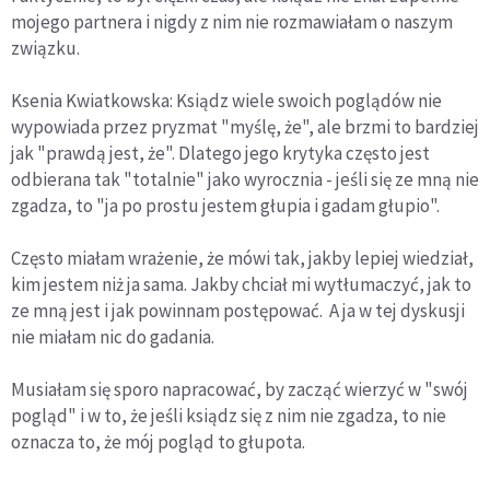
mojego partnera i nigdy z nim nie rozmawiałam o naszym
związku.
Ksenia Kwiatkowska: Ksiądz wiele swoich poglądów nie
wypowiada przez pryzmat "myślę, że", ale brzmi to bardziej
jak "prawdą jest, że". Dlatego jego krytyka często jest
odbierana tak "totalnie" jako wyrocznia - jeśli się ze mną nie
zgadza, to "ja po prostu jestem głupia i gadam głupio".
Często miałam wrażenie, że mówi tak, jakby lepiej wiedział,
kim jestem niż ja sama. Jakby chciał mi wytłumaczyć, jak to
ze mną jest i jak powinnam postępować. A ja w tej dyskusji
nie miałam nic do gadania.
Musiałam się sporo napracować, by zacząć wierzyć w "swój
pogląd" i w to, że jeśli ksiądz się z nim nie zgadza, to nie
oznacza to, że mój pogląd to głupota.