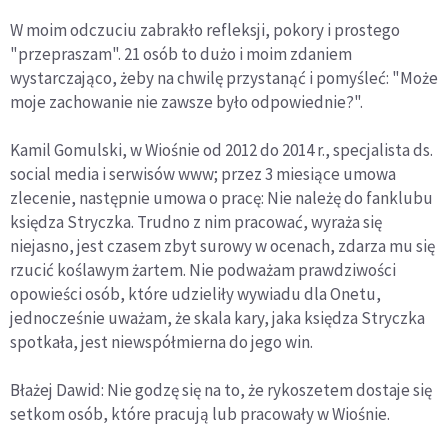
W moim odczuciu zabrakło refleksji, pokory i prostego
"przepraszam". 21 osób to dużo i moim zdaniem
wystarczająco, żeby na chwilę przystanąć i pomyśleć: "Może
moje zachowanie nie zawsze było odpowiednie?".
Kamil Gomulski, w Wiośnie od 2012 do 2014 r., specjalista ds.
social media i serwisów www; przez 3 miesiące umowa
zlecenie, następnie umowa o pracę: Nie należę do fanklubu
księdza Stryczka. Trudno z nim pracować, wyraża się
niejasno, jest czasem zbyt surowy w ocenach, zdarza mu się
rzucić koślawym żartem. Nie podważam prawdziwości
opowieści osób, które udzieliły wywiadu dla Onetu,
jednocześnie uważam, że skala kary, jaka księdza Stryczka
spotkała, jest niewspółmierna do jego win.
Błażej Dawid: Nie godzę się na to, że rykoszetem dostaje się
setkom osób, które pracują lub pracowały w Wiośnie.