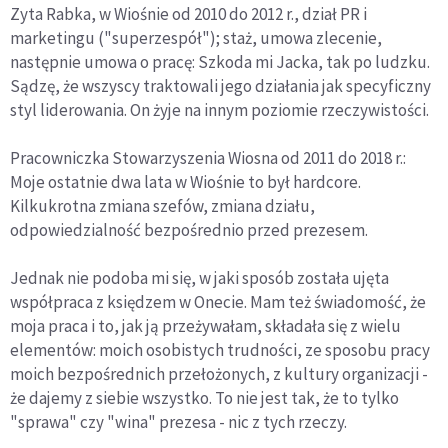
Zyta Rabka, w Wiośnie od 2010 do 2012 r., dział PR i
marketingu ("superzespół"); staż, umowa zlecenie,
następnie umowa o pracę: Szkoda mi Jacka, tak po ludzku.
Sądzę, że wszyscy traktowali jego działania jak specyficzny
styl liderowania. On żyje na innym poziomie rzeczywistości.
Pracowniczka Stowarzyszenia Wiosna od 2011 do 2018 r.:
Moje ostatnie dwa lata w Wiośnie to był hardcore.
Kilkukrotna zmiana szefów, zmiana działu,
odpowiedzialność bezpośrednio przed prezesem.
Jednak nie podoba mi się, w jaki sposób została ujęta
współpraca z księdzem w Onecie. Mam też świadomość, że
moja praca i to, jak ją przeżywałam, składała się z wielu
elementów: moich osobistych trudności, ze sposobu pracy
moich bezpośrednich przełożonych, z kultury organizacji -
że dajemy z siebie wszystko. To nie jest tak, że to tylko
"sprawa" czy "wina" prezesa - nic z tych rzeczy.