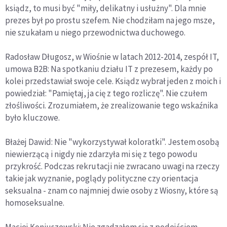
ksiądz, to musi być "miły, delikatny i usłużny". Dla mnie
prezes był po prostu szefem. Nie chodziłam na jego msze,
nie szukałam u niego przewodnictwa duchowego.
Radosław Długosz, w Wiośnie w latach 2012-2014, zespół IT,
umowa B2B: Na spotkaniu działu IT z prezesem, każdy po
kolei przedstawiał swoje cele. Ksiądz wybrał jeden z moich i
powiedział: "Pamiętaj, ja cię z tego rozliczę". Nie czułem
złośliwości. Zrozumiałem, że zrealizowanie tego wskaźnika
było kluczowe.
Błażej Dawid: Nie "wykorzystywał koloratki". Jestem osobą
niewierzącą i nigdy nie zdarzyła mi się z tego powodu
przykrość. Podczas rekrutacji nie zwracano uwagi na rzeczy
takie jak wyznanie, poglądy polityczne czy orientacja
seksualna - znam co najmniej dwie osoby z Wiosny, które są
homoseksualne.