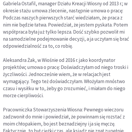
Gabriela Ostafil, manager Działu Kreacji Wiosny od 2013 r.; w
okresie stażu umowa zlecenie, następnie umowa o pracę:
Podczas naszych pierwszych starć wiedziałam, że praca z
nim nie będzie łatwa. Powiedział, że jestem pyskata. Potem
współpraca była już tylko lepsza. Dość szybko pozwolił mi
na samodzielne podejmowanie decyzji, a ja uczyłam się brać
odpowiedzialność za to, co robię.
Aleksandra Żak, w Wiośnie od 2016 r. jako koordynator
projektów; umowa o pracę: Doświadczyłam od niego troski i
życzliwości. Jednocześnie wiem, że w relacjach jest
wymagający. Tego też doświadczyłam. Włożyłam mnóstwo
czasu i wysiłku w to, żeby go zrozumieć, i miałam do niego
morze cierpliwości.
Pracowniczka Stowarzyszenia Wiosna: Pewnego wieczoru
zadzwonił do mnie i powiedział, że powinnam się rozstać z
moim chłopakiem, bo jest beznadziejny i ja się męczę.
Faktycznie, to był ciężki czas, ale ksiądz nie znał zupełnie