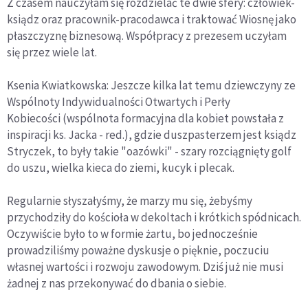
Z czasem nauczyłam się rozdzielać te dwie sfery: człowiek-
ksiądz oraz pracownik-pracodawca i traktować Wiosnę jako
płaszczyznę biznesową. Współpracy z prezesem uczyłam
się przez wiele lat.
Ksenia Kwiatkowska: Jeszcze kilka lat temu dziewczyny ze
Wspólnoty Indywidualności Otwartych i Perły
Kobiecości (wspólnota formacyjna dla kobiet powstała z
inspiracji ks. Jacka - red.), gdzie duszpasterzem jest ksiądz
Stryczek, to były takie "oazówki" - szary rozciągnięty golf
do uszu, wielka kieca do ziemi, kucyk i plecak.
Regularnie słyszałyśmy, że marzy mu się, żebyśmy
przychodziły do kościoła w dekoltach i krótkich spódnicach.
Oczywiście było to w formie żartu, bo jednocześnie
prowadziliśmy poważne dyskusje o pięknie, poczuciu
własnej wartości i rozwoju zawodowym. Dziś już nie musi
żadnej z nas przekonywać do dbania o siebie.