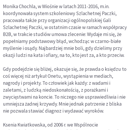
Monika Chochla, w Wiośnie w latach 2011-2016, m.in.
koordynowała system szkoleniowy Szlachetnej Paczki,
pracowała także przy organizacji ogólnopolskiej Gali
Szlachetnej Paczki, w ostatnim czasie w ramach współpracy
B2B, w trakcie studiów umowa zlecenie: Wydaje mi się, że
popełniamy podstawowy błąd, wchodząc w czarno-białe
myślenie i osądy. Najbardziej mnie boli, gdy dzielimy przy
okazji ludzi na kata i ofiary, na to, kto jest za, a kto przeciw.
Gdy podejdzie się bliżej, okazuje się, że prawda o księdzu to
coś więcej niż artykuł Onetu, wystąpienia w mediach,
nagrody i projekty. To człowiek jak każdy: z wadami i
zaletami, z ludzką niedoskonałością, z porażkami i
zwycięstwami na koncie. To niczego nie usprawiedliwia i nie
umniejsza żadnej krzywdy. Mnie jednak patrzenie z bliska
nie pozwala stawiać diagnoz i wydawać wyroków.
Ksenia Kwiatkowska, od 2006 r. we Wspólnocie