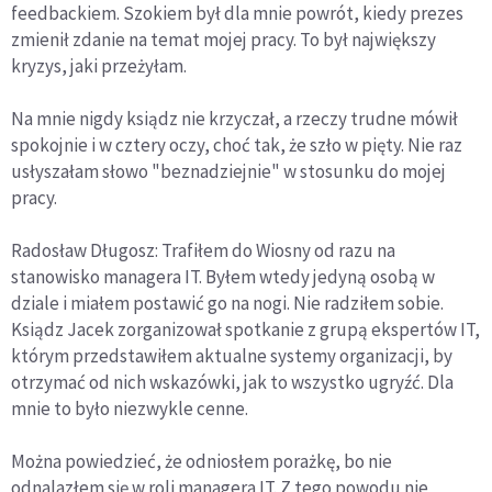
feedbackiem. Szokiem był dla mnie powrót, kiedy prezes
zmienił zdanie na temat mojej pracy. To był największy
kryzys, jaki przeżyłam.
Na mnie nigdy ksiądz nie krzyczał, a rzeczy trudne mówił
spokojnie i w cztery oczy, choć tak, że szło w pięty. Nie raz
usłyszałam słowo "beznadziejnie" w stosunku do mojej
pracy.
Radosław Długosz: Trafiłem do Wiosny od razu na
stanowisko managera IT. Byłem wtedy jedyną osobą w
dziale i miałem postawić go na nogi. Nie radziłem sobie.
Ksiądz Jacek zorganizował spotkanie z grupą ekspertów IT,
którym przedstawiłem aktualne systemy organizacji, by
otrzymać od nich wskazówki, jak to wszystko ugryźć. Dla
mnie to było niezwykle cenne.
Można powiedzieć, że odniosłem porażkę, bo nie
odnalazłem się w roli managera IT. Z tego powodu nie