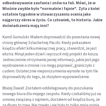
odbudowywanie zaufania i znów na fali. Mówi, że w
Wiośnie zwykle było "normalnie i fajnie". Zyta z kolei
ostatnie tygodnie w stowarzyszeniu ocenia jako
najgorszy okres w życiu. Co człowiek, to historia. Jakie
doświadczenia mają inni?
Kamil Gomulski: Miałem doprowadzić do powstania nowej
strony głównej Szlachetnej Paczki. Kiedy pokazałem
księdzu efekt kilkumiesięcznej pracy, stwierdził, że jest
ekstra. Minął jeden dzień i wyrzucił mój projekt do kosza.
Jednocześnie otrzymanie jasnej informacji, jakie jest jego
wyobrażenie o stronie i co mogę poprawić, graniczyło z
cudem. Ostatecznie nieporozumienia wyrosłe na tym tle
doprowadziły do tego, że złożyłem wypowiedzenie.
Błażej Dawid: Zostałem oddelegowany do poszukania
nowego biura dla mojego zespołu. Kiedy czekaliśmy już na
umowę związaną z najmem, dostałem od księdza burę, że
za długo to trwa. Nie trwało i nie była to tylko moja opinia.