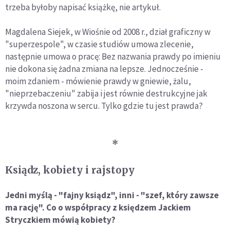
trzeba byłoby napisać książkę, nie artykuł.
Magdalena Siejek, w Wiośnie od 2008 r., dział graficzny w
"superzespole", w czasie studiów umowa zlecenie,
następnie umowa o pracę: Bez nazwania prawdy po imieniu
nie dokona się żadna zmiana na lepsze. Jednocześnie -
moim zdaniem - mówienie prawdy w gniewie, żalu,
"nieprzebaczeniu" zabija i jest równie destrukcyjne jak
krzywda noszona w sercu. Tylko gdzie tu jest prawda?
*
Ksiądz, kobiety i rajstopy
Jedni myślą - "fajny ksiądz", inni - "szef, który zawsze
ma rację". Co o współpracy z księdzem Jackiem
Stryczkiem mówią kobiety?