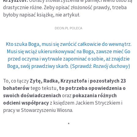
Krzysztof:
Obrazy stowarzyszenia w pamięci wielu osób są
drastycznie różne. Żeby opisać złożoność prawdy, trzeba
byłoby napisać książkę, nie artykuł.
DEON.PL POLECA
Kto szuka Boga, musi się zwrócić całkowicie do wewnątrz.
Musi się wciąż ukierunkowywać na Boga, zawsze mieć Go
przed oczyma i wytrwale zapominać o sobie, aż znajdzie
Boga, swój prawdziwy skarb. (Sprawdź:
Rozwój duchowy
)
To, co łączy
Zytę, Radka, Krzysztofa
i
pozostałych 23
bohaterów
tego tekstu,
to potrzeba opowiedzenia o
swoich doświadczeniach
oraz
pokazania różnych
odcieni współpracy
z księdzem Jackiem Stryczkiem i
pracy w Stowarzyszeniu Wiosna.
*