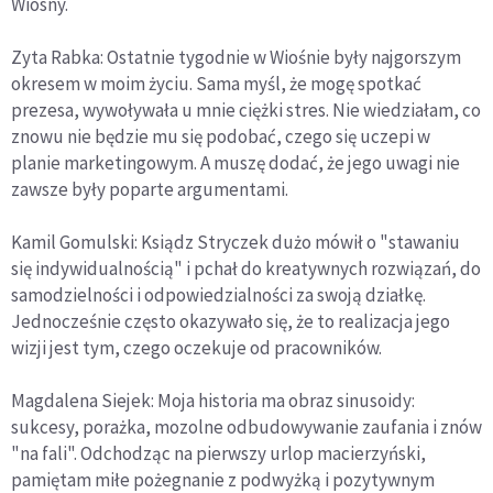
Wiosny.
Zyta Rabka: Ostatnie tygodnie w Wiośnie były najgorszym
okresem w moim życiu. Sama myśl, że mogę spotkać
prezesa, wywoływała u mnie ciężki stres. Nie wiedziałam, co
znowu nie będzie mu się podobać, czego się uczepi w
planie marketingowym. A muszę dodać, że jego uwagi nie
zawsze były poparte argumentami.
Kamil Gomulski: Ksiądz Stryczek dużo mówił o "stawaniu
się indywidualnością" i pchał do kreatywnych rozwiązań, do
samodzielności i odpowiedzialności za swoją działkę.
Jednocześnie często okazywało się, że to realizacja jego
wizji jest tym, czego oczekuje od pracowników.
Magdalena Siejek: Moja historia ma obraz sinusoidy:
sukcesy, porażka, mozolne odbudowywanie zaufania i znów
"na fali". Odchodząc na pierwszy urlop macierzyński,
pamiętam miłe pożegnanie z podwyżką i pozytywnym