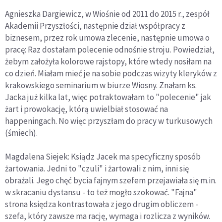
Agnieszka Dargiewicz, w Wiośnie od 2011 do 2015 r., zespół
Akademii Przyszłości, następnie dział współpracy z
biznesem, przez rok umowa zlecenie, następnie umowa o
pracę: Raz dostałam polecenie odnośnie stroju. Powiedział,
żebym założyła kolorowe rajstopy, które wtedy nosiłam na
co dzień. Miałam mieć je na sobie podczas wizyty kleryków z
krakowskiego seminarium w biurze Wiosny. Znałam ks.
Jacka już kilka lat, więc potraktowałam to "polecenie" jak
żart i prowokację, którą uwielbiał stosować na
happeningach. No więc przyszłam do pracy w turkusowych
(śmiech).
Magdalena Siejek: Ksiądz Jacek ma specyficzny sposób
żartowania. Jedni to "czuli" i żartowali z nim, inni się
obrażali. Jego chęć bycia fajnym szefem przejawiała się m.in.
w skracaniu dystansu - to też mogło szokować. "Fajna"
strona księdza kontrastowała z jego drugim obliczem -
szefa, który zawsze ma rację, wymaga i rozlicza z wyników.