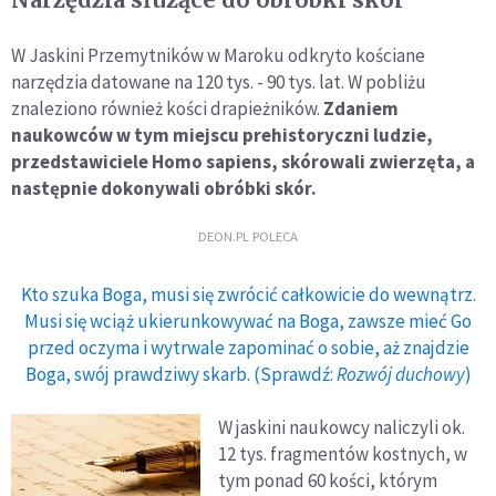
W Jaskini Przemytników w Maroku odkryto kościane
narzędzia datowane na 120 tys. - 90 tys. lat. W pobliżu
znaleziono również kości drapieżników.
Zdaniem
naukowców w tym miejscu prehistoryczni ludzie,
przedstawiciele Homo sapiens, skórowali zwierzęta, a
następnie dokonywali obróbki skór.
DEON.PL POLECA
Kto szuka Boga, musi się zwrócić całkowicie do wewnątrz.
Musi się wciąż ukierunkowywać na Boga, zawsze mieć Go
przed oczyma i wytrwale zapominać o sobie, aż znajdzie
Boga, swój prawdziwy skarb. (Sprawdź:
Rozwój duchowy
)
W jaskini naukowcy naliczyli ok.
12 tys. fragmentów kostnych, w
tym ponad 60 kości, którym