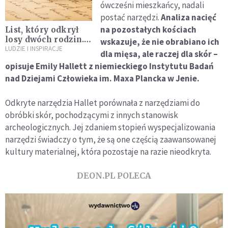
ówcześni mieszkańcy, nadali
postać narzędzi.
Analiza nacięć
na pozostałych kościach
List, który odkrył
losy dwóch rodzin.
wskazuje, że nie obrabiano ich
W tle II wojna
LUDZIE I INSPIRACJE
dla mięsa, ale raczej dla skór –
światowa
opisuje Emily Hallett z niemieckiego Instytutu Badań
nad Dziejami Człowieka im. Maxa Plancka w Jenie.
Odkryte narzędzia Hallet porównała z narzędziami do
obróbki skór, pochodzącymi z innych stanowisk
archeologicznych. Jej zdaniem stopień wyspecjalizowania
narzędzi świadczy o tym, że są one częścią zaawansowanej
kultury materialnej, która pozostaje na razie nieodkryta.
DEON.PL POLECA