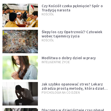
Czy Kościół czeka pęknięcie? Spór o
Tradycję narasta
KOŚCIÓŁ
Ślepy los czy Opatrzność? Człowiek
wobec tajemnicy życia
KOŚCIÓŁ
Modlitwa o dobry dzień w pracy
INTELIGENTNE ŻYCIE
Jak szybko opanować stres? Lekarz
zdradza prostą metodę, która działa
od razu
PSYCHOLOGIA NA CO DZIEŃ
Dlaczego w dzieciństwie czas płynął