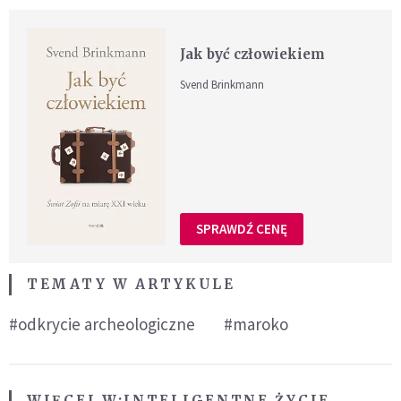
Jak być człowiekiem
Svend Brinkmann
SPRAWDŹ CENĘ
TEMATY W ARTYKULE
#odkrycie archeologiczne
#maroko
WIĘCEJ W:
INTELIGENTNE ŻYCIE