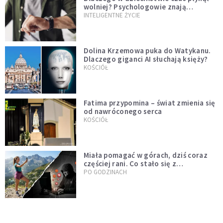
wolniej? Psychologowie znają
odpowiedź
INTELIGENTNE ŻYCIE
Dolina Krzemowa puka do Watykanu.
Dlaczego giganci AI słuchają księży?
KOŚCIÓŁ
Fatima przypomina – świat zmienia się
od nawróconego serca
KOŚCIÓŁ
Miała pomagać w górach, dziś coraz
częściej rani. Co stało się z
Tatromaniakami?
PO GODZINACH