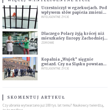
Uczestniczył w egzekucjach. Pod
wpływem słów papieża zmienił
zdanie
INTELIGENTNE ŻYCIE
Dlaczego Polacy żyją krócej niż
mieszkańcy Europy Zachodniej?
Ekspertka wskazuje główne
ZDROWIE
przyczyny
Kopalnia „Wujek” sięgnie
gwiazd. Czy na Śląsku powstanie
„Dolina Krzemowa”?
INTELIGENTNE ŻYCIE
SKOMENTUJ ARTYKUŁ
Czy ubrania wytwarzano już 100 tys. lat temu? Naukowcy twierdzą,
że to możliwe