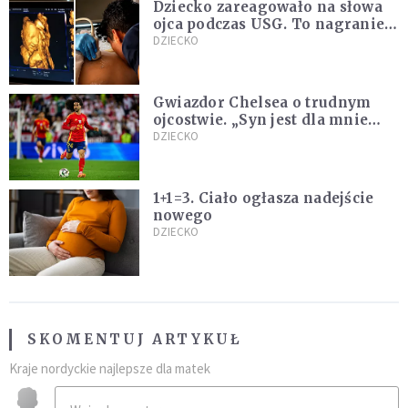
Dziecko zareagowało na słowa
ojca podczas USG. To nagranie
podbija sieć
DZIECKO
Gwiazdor Chelsea o trudnym
ojcostwie. „Syn jest dla mnie
ważniejszy niż sportowe trofea”
DZIECKO
1+1=3. Ciało ogłasza nadejście
nowego
DZIECKO
SKOMENTUJ ARTYKUŁ
Kraje nordyckie najlepsze dla matek