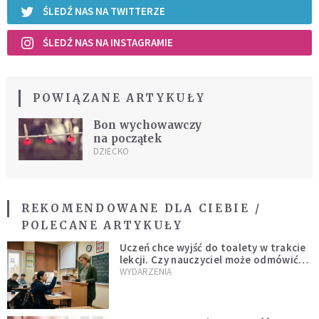
ŚLEDŹ NAS NA TWITTERZE
ŚLEDŹ NAS NA INSTAGRAMIE
POWIĄZANE ARTYKUŁY
Bon wychowawczy
na początek
DZIECKO
REKOMENDOWANE DLA CIEBIE /
POLECANE ARTYKUŁY
Uczeń chce wyjść do toalety w trakcie
lekcji. Czy nauczyciel może odmówić?
Jest jasne stanowisko
WYDARZENIA