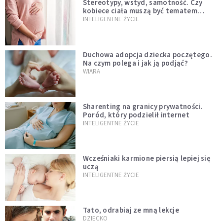
Stereotypy, wstyd, samotność. Czy
kobiece ciała muszą być tematem
tabu?
INTELIGENTNE ŻYCIE
Duchowa adopcja dziecka poczętego.
Na czym polega i jak ją podjąć?
WIARA
Sharenting na granicy prywatności.
Poród, który podzielił internet
INTELIGENTNE ŻYCIE
Wcześniaki karmione piersią lepiej się
uczą
INTELIGENTNE ŻYCIE
Tato, odrabiaj ze mną lekcje
DZIECKO