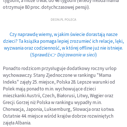
tygodni, a może trwać do 46 tygodni (wtedy młoda mama
otrzymuje 80 proc. dotychczasowej pensji).
DEON.PL POLECA
Czy naprawdę wiemy, w jakim świecie dorastają nasze
dzieci? Ta książka pomaga lepiej zrozumieć ich relacje, lęki,
wyzwania oraz codzienność, w której offline już nie istnieje.
(Sprawdź 👉
Dojrzewanie w sieci
)
Ponadto rodzicom przysługuje dodatkowy roczny urlop
wychowawczy. Stany Zjednoczone w rankingu "Mama
Indeks" zajęły 25. miejsce, Polska 28. Lepsze warunki od
Polek mają ponadto m.in. wychowujące dzieci
mieszkanki Austrii, Czech, Białorusi, Litwy, Węgier oraz
Grecji. Gorzej niż Polska w rankingu wypadły m.in.
Chorwacja, Japonia, Luksemburg, Słowacja oraz Łotwa.
Ostatnie 44. miejsce wśród krajów dobrze rozwiniętych
zajęła Albania.