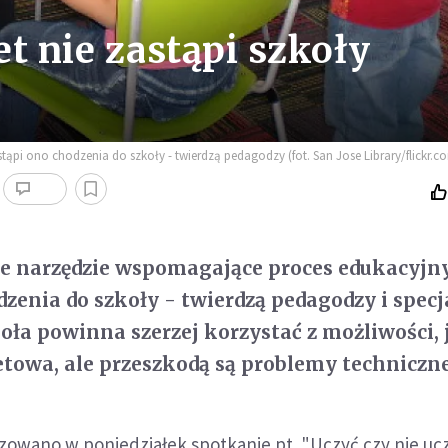
t nie zastąpi szkoły
tąpi ono chodzenia do szkoły - twierdzą pedagodzy (fot. San Jose Library/flickr.c
re narzędzie wspomagające proces edukacyjny,
zenia do szkoły - twierdzą pedagodzy i specja
oła powinna szerzej korzystać z możliwości, 
netowa, ale przeszkodą są problemy techniczne
zowano w poniedziałek spotkanie pt. "Uczyć czy nie uc