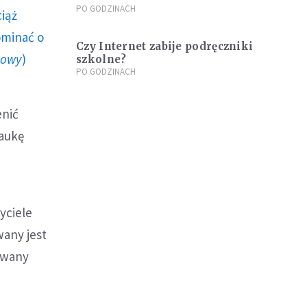
PO GODZINACH
ciąż
ominać o
Czy Internet zabije podręczniki
howy
)
szkolne?
PO GODZINACH
enić
naukę
yciele
wany jest
owany