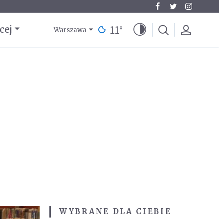
11
°
cej
Warszawa
WYBRANE DLA CIEBIE