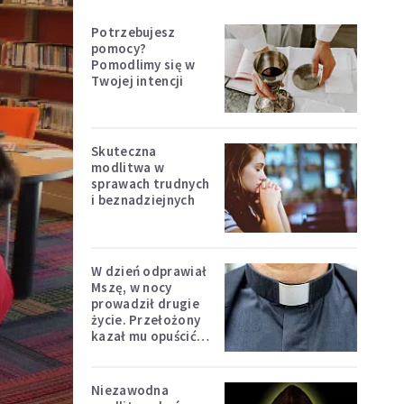
Potrzebujesz
pomocy?
Pomodlimy się w
Twojej intencji
Skuteczna
modlitwa w
sprawach trudnych
i beznadziejnych
W dzień odprawiał
Mszę, w nocy
prowadził drugie
życie. Przełożony
kazał mu opuścić
zakon
Niezawodna