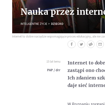
Nauka przez interne
INTELIGENTNE ŻYCIE
DZIECKO
Internet to dobre narzędzie wspomagające proces edukacyjny, ale nie zas
15 lat temu
Internet to dob
zastąpi ono chod
PAP / drr
Ich zdaniem szk
daje sieć inter
W Poznaniu zorgani