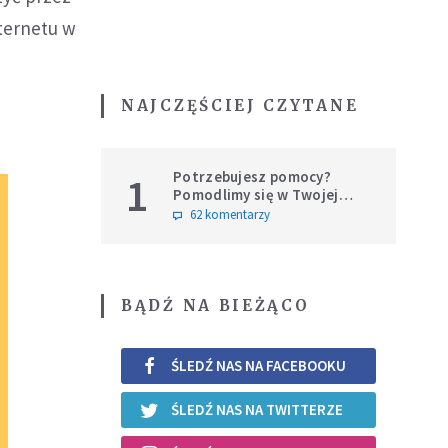
ternetu w
NAJCZĘŚCIEJ CZYTANE
Potrzebujesz pomocy?
1
Pomodlimy się w Twojej
intencji
62 komentarzy
BĄDŹ NA BIEŻĄCO
ŚLEDŹ NAS NA FACEBOOKU
ŚLEDŹ NAS NA TWITTERZE