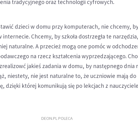
enia tradycyjnego oraz technologii cyfrowych.
stawić dzieci w domu przy komputerach, nie chcemy, b
 w internecie. Chcemy, by szkoła dostrzegła te narzędzia
a niej naturalne. A przecież mogą one pomóc w odchodze
podawczego na rzecz kształcenia wyprzedzającego. Chod
 zrealizowć jakieś zadania w domu, by następnego dnia
ż, niestety, nie jest naturalne to, że uczniowie mają do
ę, dzięki której komunikują się po lekcjach z nauczyciel
DEON.PL POLECA