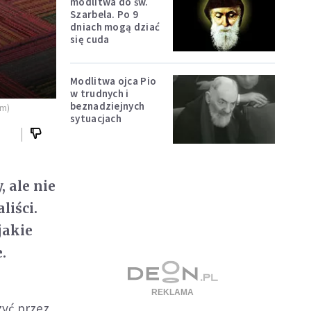
modlitwa do św.
Szarbela. Po 9
dniach mogą dziać
się cuda
Modlitwa ojca Pio
w trudnych i
beznadziejnych
om)
sytuacjach
 ale nie
liści.
jakie
.
zyć przez