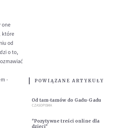
y one
, które
niu od
zi o to,
 rozmawiać
em -
POWIĄZANE ARTYKUŁY
Od tam-tamów do Gadu-Gadu
CZASOPISMA
"Pozytywne treści online dla
dzieci"