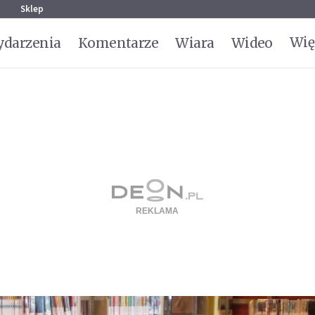
g
Sklep
Wię
darzenia
Komentarze
Wiara
Wideo