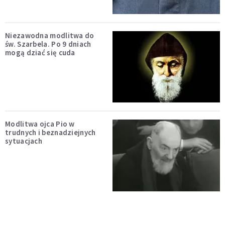
Niezawodna modlitwa do
św. Szarbela. Po 9 dniach
mogą dziać się cuda
Modlitwa ojca Pio w
trudnych i beznadziejnych
sytuacjach