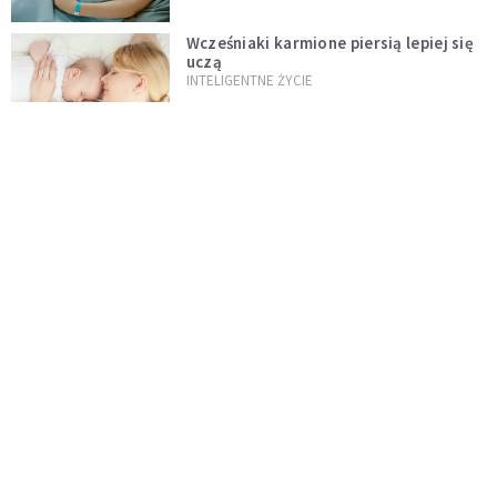
Wcześniaki karmione piersią lepiej się
uczą
INTELIGENTNE ŻYCIE
Tato, odrabiaj ze mną lekcje
DZIECKO