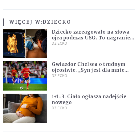
WIĘCEJ W:
DZIECKO
Dziecko zareagowało na słowa
ojca podczas USG. To nagranie
podbija sieć
DZIECKO
Gwiazdor Chelsea o trudnym
ojcostwie. „Syn jest dla mnie
ważniejszy niż sportowe trofea”
DZIECKO
1+1=3. Ciało ogłasza nadejście
nowego
DZIECKO