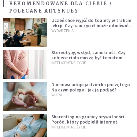
REKOMENDOWANE DLA CIEBIE /
POLECANE ARTYKUŁY
Uczeń chce wyjść do toalety w trakcie
lekcji. Czy nauczyciel może odmówić?
Jest jasne stanowisko
WYDARZENIA
Stereotypy, wstyd, samotność. Czy
kobiece ciała muszą być tematem
tabu?
INTELIGENTNE ŻYCIE
Duchowa adopcja dziecka poczętego.
Na czym polega i jak ją podjąć?
WIARA
Sharenting na granicy prywatności.
Poród, który podzielił internet
INTELIGENTNE ŻYCIE