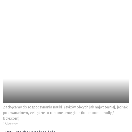
Zachęcamy do rozpoczynania nauki języków obcych jak najwcześniej, jednak
pod warunkiem, że będzie to robione umiejętnie (fot. moominmolly /
flickr.com)
15 lat temu