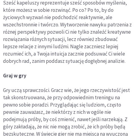
Sześć kapeluszy reprezentuje sześć sposobów myślenia,
które możesz w sobie rozwinąć. Po co? Po to, by do
życiowych wyzwań nie podchodzić reaktywnie, ale
wszechstronnie i twórczo. Wytworzenie nawyku patrzenia z
różnej perspektywy pozwoli Ci nie tylko znaleźć kreatywne
rozwiązania różnych sytuacji, lecz również zbudować
lepsze relacje z innymi ludźmi. Nagle zaczniesz lepiej
rozumieć ich, a Twoja intuicja zacznie podsuwać Ci wiele
dobrych rad, zanim poddasz sytuację dogłębnej analizie.
Graj w gry
Gry uczą sprawczości. Gracz wie, że jego rzeczywistość jest
tak skonstruowana, że przy odpowiednim treningu na
pewno sobie poradzi. Przyglądając się ludziom, często
pewnie zauważasz, że niektórzy z nich w ogóle nie
podejmują próby, by coś zmienić, nawet jeśli narzekają. Z
góry zakładają, że nic nie mogą zrobić, że ich próby będą
bezskuteczne. W świecie gier nie ma miejsca na wyuczoną