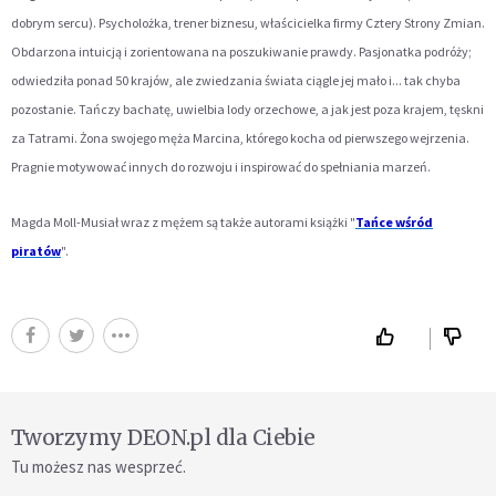
dobrym sercu). Psycholożka, trener biznesu, właścicielka firmy Cztery Strony Zmian.
Obdarzona intuicją i zorientowana na poszukiwanie prawdy. Pasjonatka podróży;
odwiedziła ponad 50 krajów, ale zwiedzania świata ciągle jej mało i... tak chyba
pozostanie. Tańczy bachatę, uwielbia lody orzechowe, a jak jest poza krajem, tęskni
za Tatrami. Żona swojego męża Marcina, którego kocha od pierwszego wejrzenia.
Pragnie motywować innych do rozwoju i inspirować do spełniania marzeń.
Magda Moll-Musiał wraz z mężem są także autorami książki "
Tańce wśród
piratów
".
Tworzymy DEON.pl dla Ciebie
Tu możesz nas wesprzeć.