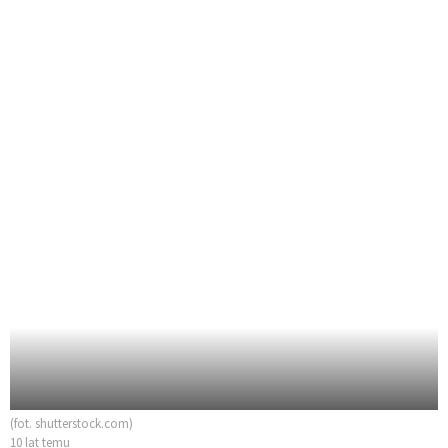
(fot. shutterstock.com)
10 lat temu