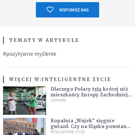
WSPOMÓŻ NAS
TEMATY W ARTYKULE
#pozytywne myślenie
WIĘCEJ W:
INTELIGENTNE ŻYCIE
Dlaczego Polacy żyją krócej niż
mieszkańcy Europy Zachodniej?
Ekspertka wskazuje główne
ZDROWIE
przyczyny
Kopalnia „Wujek” sięgnie
gwiazd. Czy na Śląsku powstanie
„Dolina Krzemowa”?
INTELIGENTNE ŻYCIE