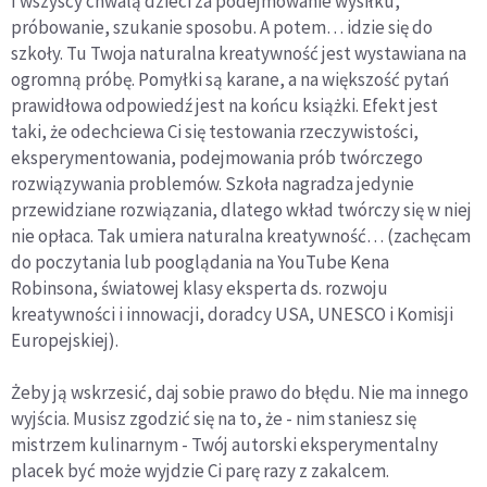
I wszyscy chwalą dzieci za podejmowanie wysiłku,
próbowanie, szukanie sposobu. A potem… idzie się do
szkoły. Tu Twoja naturalna kreatywność jest wystawiana na
ogromną próbę. Pomyłki są karane, a na większość pytań
prawidłowa odpowiedź jest na końcu książki. Efekt jest
taki, że odechciewa Ci się testowania rzeczywistości,
eksperymentowania, podejmowania prób twórczego
rozwiązywania problemów. Szkoła nagradza jedynie
przewidziane rozwiązania, dlatego wkład twórczy się w niej
nie opłaca. Tak umiera naturalna kreatywność… (zachęcam
do poczytania lub pooglądania na YouTube Kena
Robinsona, światowej klasy eksperta ds. rozwoju
kreatywności i innowacji, doradcy USA, UNESCO i Komisji
Europejskiej).
Żeby ją wskrzesić, daj sobie prawo do błędu. Nie ma innego
wyjścia. Musisz zgodzić się na to, że - nim staniesz się
mistrzem kulinarnym - Twój autorski eksperymentalny
placek być może wyjdzie Ci parę razy z zakalcem.