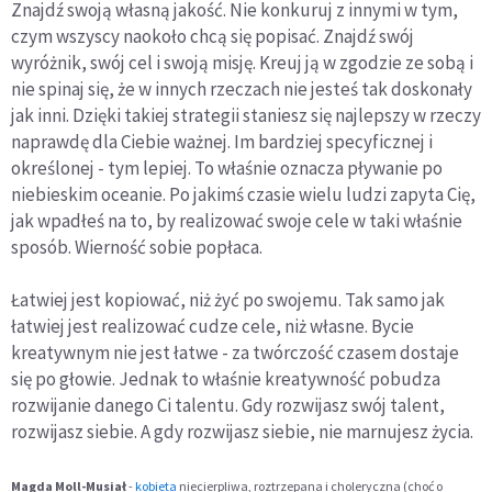
Znajdź swoją własną jakość. Nie konkuruj z innymi w tym,
czym wszyscy naokoło chcą się popisać. Znajdź swój
wyróżnik, swój cel i swoją misję. Kreuj ją w zgodzie ze sobą i
nie spinaj się, że w innych rzeczach nie jesteś tak doskonały
jak inni. Dzięki takiej strategii staniesz się najlepszy w rzeczy
naprawdę dla Ciebie ważnej. Im bardziej specyficznej i
określonej - tym lepiej. To właśnie oznacza pływanie po
niebieskim oceanie. Po jakimś czasie wielu ludzi zapyta Cię,
jak wpadłeś na to, by realizować swoje cele w taki właśnie
sposób. Wierność sobie popłaca.
Łatwiej jest kopiować, niż żyć po swojemu. Tak samo jak
łatwiej jest realizować cudze cele, niż własne. Bycie
kreatywnym nie jest łatwe - za twórczość czasem dostaje
się po głowie. Jednak to właśnie kreatywność pobudza
rozwijanie danego Ci talentu. Gdy rozwijasz swój talent,
rozwijasz siebie. A gdy rozwijasz siebie, nie marnujesz życia.
Magda Moll-Musiał
-
kobieta
niecierpliwa, roztrzepana i choleryczna (choć o