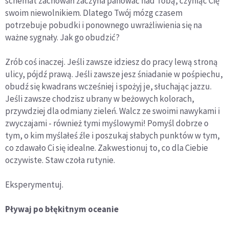
schemat zachowań zaczyna panować nad Tobą, czyniąc Cię
swoim niewolnikiem. Dlatego Twój mózg czasem
potrzebuje pobudki i ponownego uwrażliwienia się na
ważne sygnały. Jak go obudzić?
Zrób coś inaczej. Jeśli zawsze idziesz do pracy lewą stroną
ulicy, pójdź prawą. Jeśli zawsze jesz śniadanie w pośpiechu,
obudź się kwadrans wcześniej i spożyj je, słuchając jazzu.
Jeśli zawsze chodzisz ubrany w beżowych kolorach,
przywdziej dla odmiany zieleń. Walcz ze swoimi nawykami i
zwyczajami - również tymi myślowymi! Pomyśl dobrze o
tym, o kim myślałeś źle i poszukaj słabych punktów w tym,
co zdawało Ci się idealne. Zakwestionuj to, co dla Ciebie
oczywiste. Staw czoła rutynie.
Eksperymentuj.
Pływaj po błękitnym oceanie