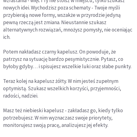
wzrastania - więc i Ty nie stoisz w miejscu, tylko szukasz
nowych idei. Wychodzisz poza schematy - Twoje myśli
przybierają nowe formy, wszakże w przyrodzie jedyną
pewną rzeczą jest zmiana. Nieustannie szukasz
alternatywnych rozwiązań, mnożysz pomysły, nie oceniając
ich.
Potem nakładasz czarny kapelusz. On powoduje, że
patrzysz na sytuację bardzo pesymistycznie. Pytasz, co
byłoby gdyby… i spisujesz wszelkie luki oraz słabe punkty.
Teraz kolej na kapelusz żółty. W nim jesteś zupełnym
optymistą. Szukasz wszelkich korzyści, przyjemności,
radości, nadziei.
Masz też niebieski kapelusz - zakładasz go, kiedy tylko
potrzebujesz. W nim wyznaczasz swoje priorytety,
monitorujesz swoją pracę, analizujesz jej efekty.