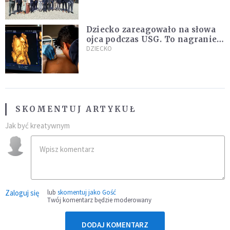
Dziecko zareagowało na słowa
ojca podczas USG. To nagranie
podbija sieć
DZIECKO
SKOMENTUJ ARTYKUŁ
Jak być kreatywnym
Zaloguj się
lub
skomentuj jako Gość
Twój komentarz będzie moderowany
DODAJ KOMENTARZ