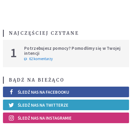
NAJCZĘŚCIEJ CZYTANE
1
Potrzebujesz pomocy? Pomodlimy się w Twojej
intencji
62 komentarzy
BĄDŹ NA BIEŻĄCO
ŚLEDŹ NAS NA FACEBOOKU
ŚLEDŹ NAS NA TWITTERZE
ŚLEDŹ NAS NA INSTAGRAMIE