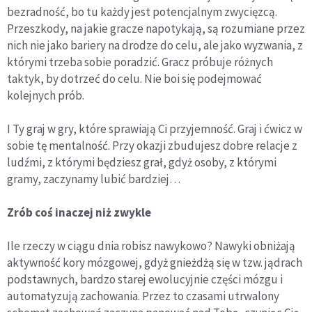
bezradność, bo tu każdy jest potencjalnym zwycięzcą.
Przeszkody, na jakie gracze napotykają, są rozumiane przez
nich nie jako bariery na drodze do celu, ale jako wyzwania, z
którymi trzeba sobie poradzić. Gracz próbuje różnych
taktyk, by dotrzeć do celu. Nie boi się podejmować
kolejnych prób.
I Ty graj w gry, które sprawiają Ci przyjemność. Graj i ćwicz w
sobie tę mentalność. Przy okazji zbudujesz dobre relacje z
ludźmi, z którymi będziesz grał, gdyż osoby, z którymi
gramy, zaczynamy lubić bardziej…
Zrób coś inaczej niż zwykle
Ile rzeczy w ciągu dnia robisz nawykowo? Nawyki obniżają
aktywność kory mózgowej, gdyż gnieżdżą się w tzw. jądrach
podstawnych, bardzo starej ewolucyjnie części mózgu i
automatyzują zachowania. Przez to czasami utrwalony