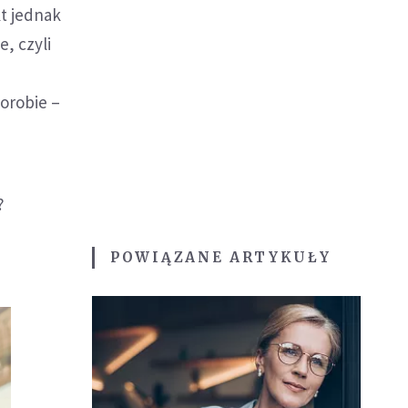
t jednak
, czyli
orobie –
?
POWIĄZANE ARTYKUŁY