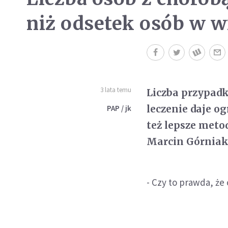
niż odsetek osób w 
3 lata temu
Liczba przypad
leczenie daje og
PAP / jk
też lepsze meto
Marcin Górniak
- Czy to prawda, że