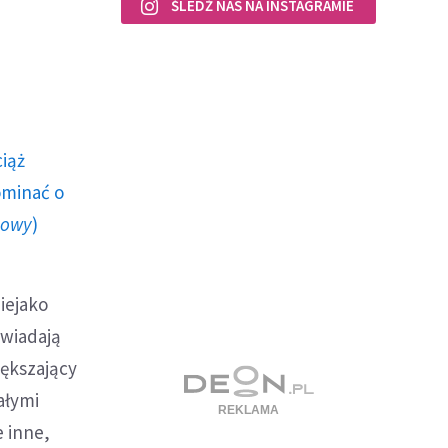
ŚLEDŹ NAS NA INSTAGRAMIE
ciąż
ominać o
howy
)
iejako
owiadają
iększający
ałymi
 inne,