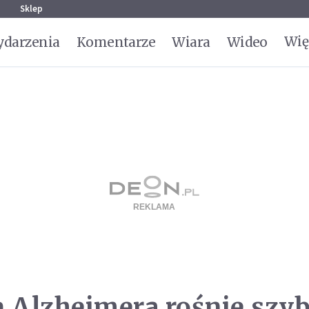
g
Sklep
Wię
darzenia
Komentarze
Wiara
Wideo
 Alzheimera rośnie szybc