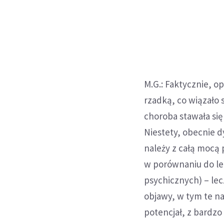
M.G.: Faktycznie, o
rzadką, co wiązało s
choroba stawała s
Niestety, obecnie 
należy z całą mocą 
w porównaniu do l
psychicznych) – lec
objawy, w tym te na
potencjał, z bardz