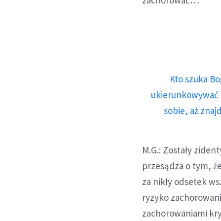
zachorować…
Kto szuka Bo
ukierunkowywać n
sobie, aż znaj
M.G.: Zostały ziden
przesądza o tym, ż
za nikły odsetek w
ryzyko zachorowania
zachorowaniami kry