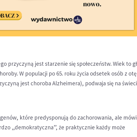
ego przyczyną jest starzenie się społeczeństw. Wiek to 
choroby. W populacji po 65. roku życia odsetek osób z ot
yczyną jest choroba Alzheimera), podwaja się na świeci
a genów, które predysponują do zachorowania, ale mówi s
bardzo „demokratyczna”, że praktycznie każdy może