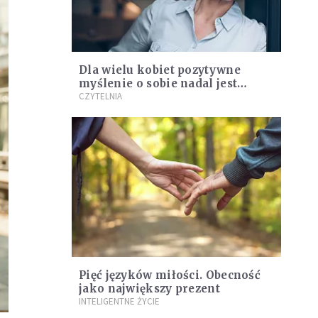
Dla wielu kobiet pozytywne
myślenie o sobie nadal jest
"niekatolickie" i trudne
CZYTELNIA
do przyjęcia
Pięć języków miłości. Obecność
jako największy prezent
INTELIGENTNE ŻYCIE