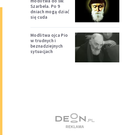
modlitwa do św.
Szarbela. Po 9
dniach mogą dziać
się cuda
Modlitwa ojca Pio
w trudnych i
beznadziejnych
sytuacjach