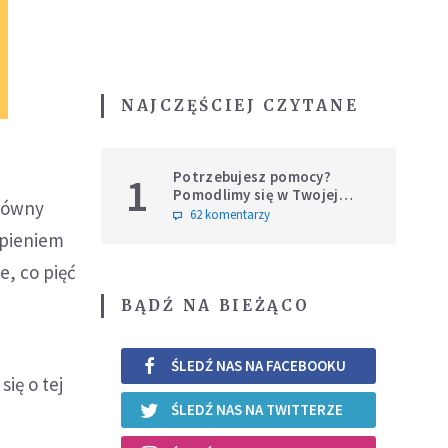
NAJCZĘŚCIEJ CZYTANE
Potrzebujesz pomocy?
1
Pomodlimy się w Twojej
główny
intencji
62 komentarzy
ępieniem
e, co pięć
BĄDŹ NA BIEŻĄCO
ŚLEDŹ NAS NA FACEBOOKU
ię o tej
ŚLEDŹ NAS NA TWITTERZE