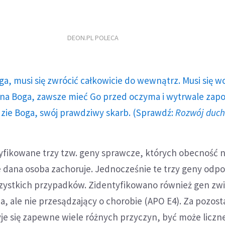
DEON.PL POLECA
ga, musi się zwrócić całkowicie do wewnątrz. Musi się w
a Boga, zawsze mieć Go przed oczyma i wytrwale zap
dzie Boga, swój prawdziwy skarb. (Sprawdź:
Rozwój duc
tyfikowane trzy tzw. geny sprawcze, których obecność n
e dana osoba zachoruje. Jednocześnie te trzy geny odp
szystkich przypadków. Zidentyfikowano również gen zw
, ale nie przesądzający o chorobie (APO E4). Za pozost
je się zapewne wiele różnych przyczyn, być może liczne