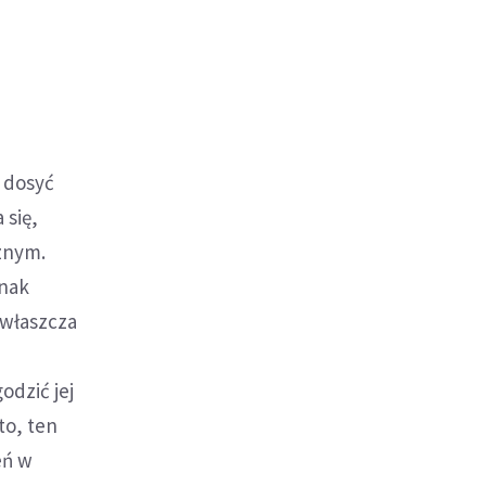
a dosyć
 się,
znym.
dnak
zwłaszcza
odzić jej
to, ten
eń w