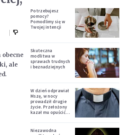
Potrzebujesz
pomocy?
Pomodlimy się w
Twojej intencji
Skuteczna
a obecne
modlitwa w
sprawach trudnych
ki, ale
i beznadziejnych
ed.
W dzień odprawiał
Mszę, w nocy
prowadził drugie
życie. Przełożony
kazał mu opuścić
zakon
Niezawodna