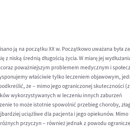
pisano ją na początku XX w. Początkowo uważana była z
ię z niską średnią długością życia. W miarę jej wydłużania
ię coraz poważniejszym problemem medycznym i społec
dysponujemy właściwie tylko leczeniem objawowym, je
podkreślić, że – mimo jego ograniczonej skuteczności (
eków wykorzystywanych w leczeniu innych zaburzeń
zenie to może istotnie spowolnić przebieg choroby, złag
jbardziej uciążliwe dla pacjenta i jego opiekunów. Mimo 
o różnych przyczyn – również jednak z powodu ogranicz