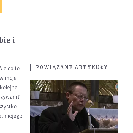
ie i
POWIĄZANE ARTYKUŁY
Ale co to
rw moje
 kolejne
nazywam?
szystko
kt mojego