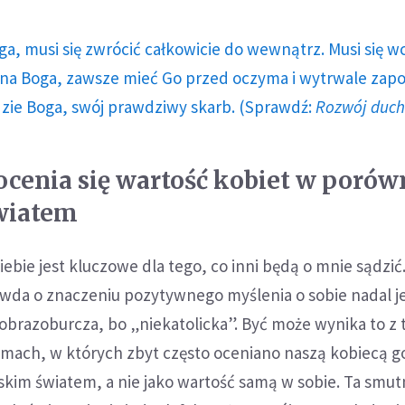
ga, musi się zwrócić całkowicie do wewnątrz. Musi się w
a Boga, zawsze mieć Go przed oczyma i wytrwale zap
dzie Boga, swój prawdziwy skarb. (Sprawdź:
Rozwój duc
 ocenia się wartość kobiet w poró
wiatem
iebie jest kluczowe dla tego, co inni będą o mnie sądzić
awda o znaczeniu pozytywnego myślenia o sobie nadal j
 obrazoburcza, bo „niekatolicka”. Być może wynika to z 
mach, w których zbyt często oceniano naszą kobiecą 
kim światem, a nie jako wartość samą w sobie. Ta smut