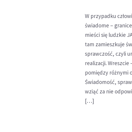
W przypadku człowie
świadome – granice 
mieści się ludzkie
tam zamieszkuje świ
sprawczość, czyli u
realizacji. Wreszci
pomiędzy różnymi o
Świadomość, sprawcz
wziąć za nie odpow
[…]