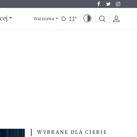
11
°
cej
Warszawa
WYBRANE DLA CIEBIE