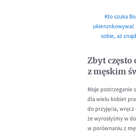
Kto szuka Bo
ukierunkowywać n
sobie, aż znaj
Zbyt często
z męskim ś
Moje postrzeganie s
dla wielu kobiet pr
do przyjęcia, wręcz
że wyrosłyśmy w do
w porównaniu z męs