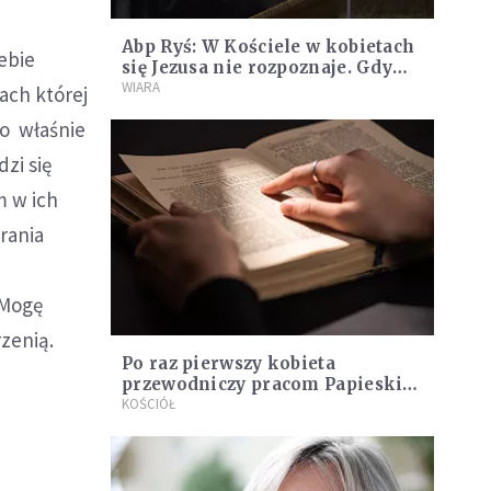
Abp Ryś: W Kościele w kobietach
ebie
się Jezusa nie rozpoznaje. Gdy
mówią, co jest ważne, kto ich
WIARA
ach której
słucha?
To właśnie
zi się
m w ich
rania
 Mogę
zenią.
Po raz pierwszy kobieta
przewodniczy pracom Papieskiej
Komisji Biblijnej. Papież uważa,
KOŚCIÓŁ
że to dobry kierunek