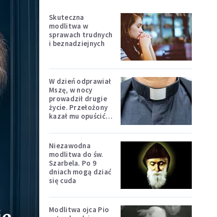
Skuteczna
modlitwa w
sprawach trudnych
i beznadziejnych
W dzień odprawiał
Mszę, w nocy
prowadził drugie
życie. Przełożony
kazał mu opuścić
zakon
Niezawodna
modlitwa do św.
Szarbela. Po 9
dniach mogą dziać
się cuda
Modlitwa ojca Pio