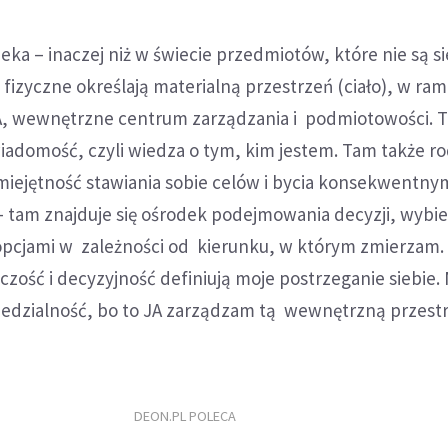
ka – inaczej niż w świecie przedmiotów, które nie są si
fizyczne określają materialną przestrzeń (ciało), w ram
 JA, wewnętrzne centrum zarządzania i podmiotowości. 
adomość, czyli wiedza o tym, kim jestem. Tam także rod
miejętność stawiania sobie celów i bycia konsekwentny
e – tam znajduje się ośrodek podejmowania decyzji, wybie
pcjami w zależności od kierunku, w którym zmierzam.
ość i decyzyjność definiują moje postrzeganie siebie.
iedzialność, bo to JA zarządzam tą wewnętrzną przestr
DEON.PL POLECA