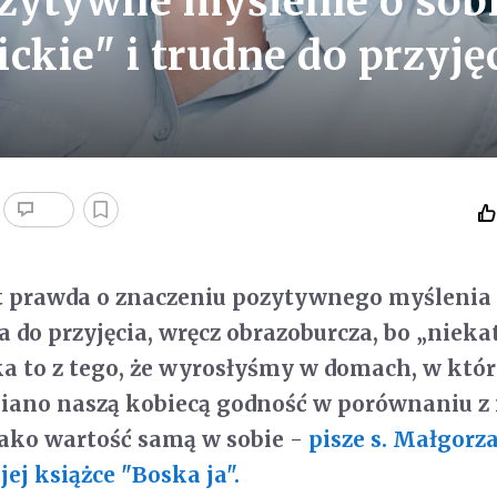
ozytywne myślenie o sob
ickie" i trudne do przyję
t prawda o znaczeniu pozytywnego myślenia 
a do przyjęcia, wręcz obrazoburcza, bo „niekat
a to z tego, że wyrosłyśmy w domach, w któ
eniano naszą kobiecą godność w porównaniu 
jako wartość samą w sobie -
pisze s. Małgorz
ej książce "Boska ja".