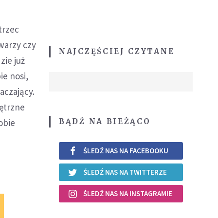
trzec
twarzy czy
NAJCZĘŚCIEJ CZYTANE
zie już
ie nosi,
łaczający.
nętrzne
BĄDŹ NA BIEŻĄCO
obie
ŚLEDŹ NAS NA FACEBOOKU
ŚLEDŹ NAS NA TWITTERZE
ŚLEDŹ NAS NA INSTAGRAMIE