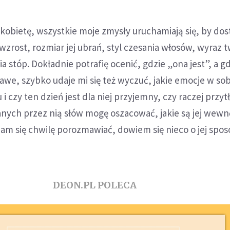
obietę, wszystkie moje zmysły uruchamiają się, by dos
, wzrost, rozmiar jej ubrań, styl czesania włosów, wyraz 
 stóp. Dokładnie potrafię ocenić, gdzie „ona jest”, a gd
kawe, szybko udaje mi się też wyczuć, jakie emocje w sob
u i czy ten dzień jest dla niej przyjemny, czy raczej przyt
anych przez nią słów mogę oszacować, jakie są jej wew
nam się chwilę porozmawiać, dowiem się nieco o jej spos
DEON.PL POLECA