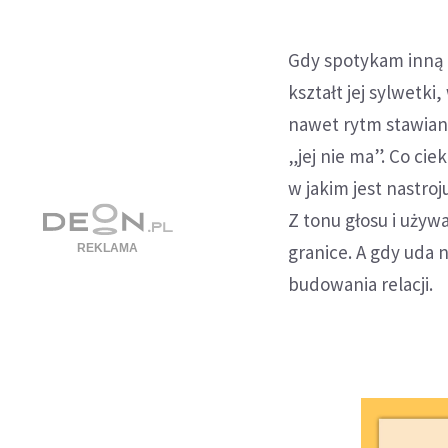
Gdy spotykam inną k
kształt jej sylwetki
nawet rytm stawiania
„jej nie ma”. Co cie
w jakim jest nastroj
Z tonu głosu i używ
granice. A gdy uda 
budowania relacji.