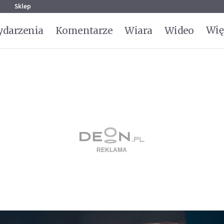
g
Sklep
Wię
darzenia
Komentarze
Wiara
Wideo