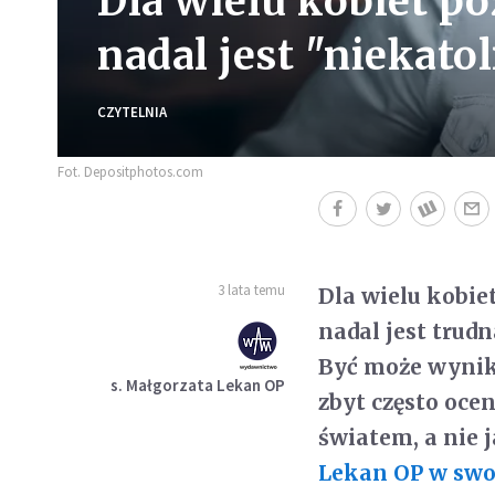
Dla wielu kobiet p
nadal jest "niekatol
CZYTELNIA
Fot. Depositphotos.com
3 lata temu
Dla wielu kobie
nadal jest trudn
Być może wynik
s. Małgorzata Lekan OP
zbyt często oc
światem, a nie 
Lekan OP w swoj