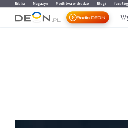
Przejdź do menu głównego
Przejdź do treści
Biblia
Magazyn
Modlitwa w drodze
Blogi
faceBó
Wy
Radio DEON