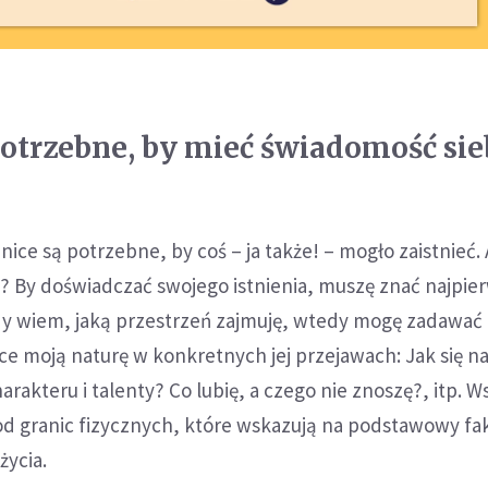
potrzebne, by mieć świadomość sieb
nice są potrzebne, by coś – ja także! – mogło zaistnieć. 
? By doświadczać swojego istnienia, muszę znać najpie
Gdy wiem, jaką przestrzeń zajmuję, wtedy mogę zadawać
ące moją naturę w konkretnych jej przejawach: Jak się 
rakteru i talenty? Co lubię, a czego nie znoszę?, itp. W
 od granic fizycznych, które wskazują na podstawowy fa
życia.