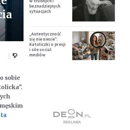
ie
w trudnych i
beznadziejnych
cia
sytuacjach
„Autentyczność
się nie niesie”.
Katoliczki o presji
i sile social
mediów
o sobie
olicka”.
rych
z męskim
ata