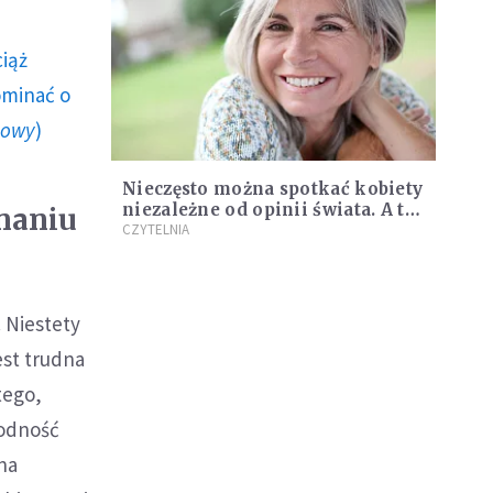
ciąż
ominać o
howy
)
Nieczęsto można spotkać kobiety
niezależne od opinii świata. A to
wnaniu
właśnie one pokazują, czym jest
CZYTELNIA
prawdziwa wolność
. Niestety
est trudna
tego,
godność
na