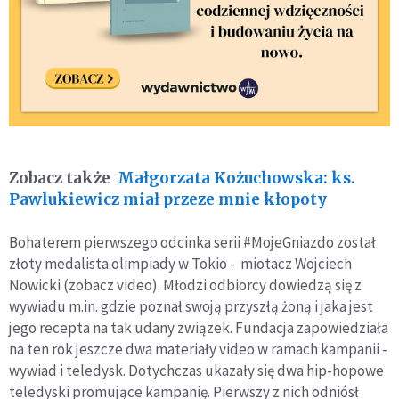
Zobacz także
Małgorzata Kożuchowska: ks.
Pawlukiewicz miał przeze mnie kłopoty
Bohaterem pierwszego odcinka serii #MojeGniazdo został
złoty medalista olimpiady w Tokio - miotacz Wojciech
Nowicki (zobacz video). Młodzi odbiorcy dowiedzą się z
wywiadu m.in. gdzie poznał swoją przyszłą żoną i jaka jest
jego recepta na tak udany związek. Fundacja zapowiedziała
na ten rok jeszcze dwa materiały video w ramach kampanii -
wywiad i teledysk. Dotychczas ukazały się dwa hip-hopowe
teledyski promujące kampanię. Pierwszy z nich odniósł