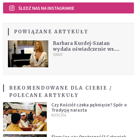
ŚLEDŹ NAS NA INSTAGRAMIE
POWIĄZANE ARTYKUŁY
Barbara Kurdej-Szatan
wydała oświadczenie ws.
wypowiedzi o Straży
ŚWIAT
Granicznej
REKOMENDOWANE DLA CIEBIE /
POLECANE ARTYKUŁY
Czy Kościół czeka pęknięcie? Spór o
Tradycję narasta
KOŚCIÓŁ
Ślepy los czy Opatrzność? Człowiek