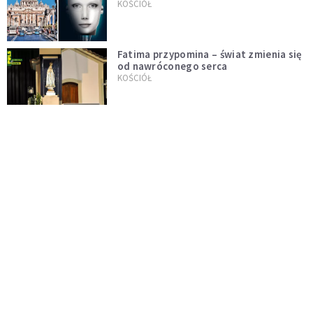
KOŚCIÓŁ
Fatima przypomina – świat zmienia się
od nawróconego serca
KOŚCIÓŁ
Miała pomagać w górach, dziś coraz
częściej rani. Co stało się z
Tatromaniakami?
PO GODZINACH