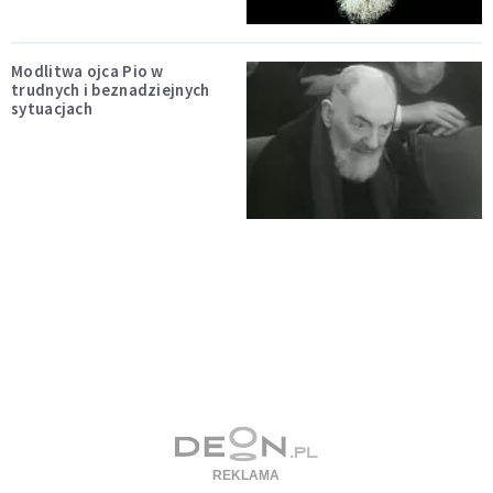
Modlitwa ojca Pio w
trudnych i beznadziejnych
sytuacjach