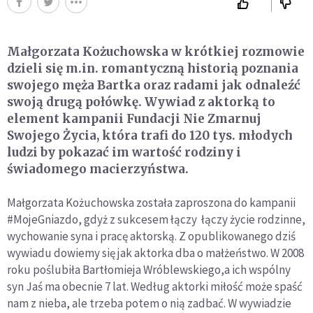
Małgorzata Kożuchowska w krótkiej rozmowie
dzieli się m.in. romantyczną historią poznania
swojego męża Bartka oraz radami jak odnaleźć
swoją drugą połówkę. Wywiad z aktorką to
element kampanii Fundacji Nie Zmarnuj
Swojego Życia, która trafi do 120 tys. młodych
ludzi by pokazać im wartość rodziny i
świadomego macierzyństwa.
Małgorzata Kożuchowska została zaproszona do kampanii
#MojeGniazdo, gdyż z sukcesem łączy łączy życie rodzinne,
wychowanie syna i pracę aktorską. Z opublikowanego dziś
wywiadu dowiemy się jak aktorka dba o małżeństwo. W 2008
roku poślubiła Bartłomieja Wróblewskiego,a ich wspólny
syn Jaś ma obecnie 7 lat. Według aktorki miłość może spaść
nam z nieba, ale trzeba potem o nią zadbać. W wywiadzie