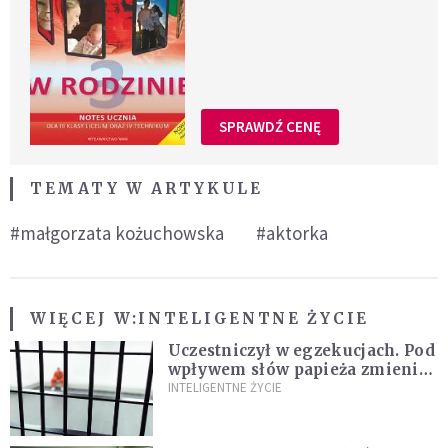
SPRAWDŹ CENĘ
TEMATY W ARTYKULE
#małgorzata kożuchowska
#aktorka
WIĘCEJ W:
INTELIGENTNE ŻYCIE
Uczestniczył w egzekucjach. Pod
wpływem słów papieża zmienił
zdanie
INTELIGENTNE ŻYCIE