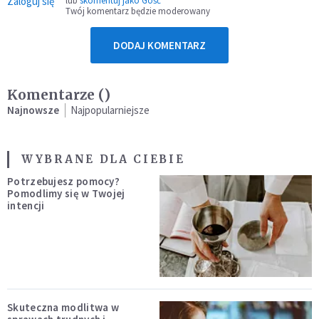
Zaloguj się
lub
skomentuj jako Gość
Twój komentarz będzie moderowany
DODAJ KOMENTARZ
Komentarze (
)
Najnowsze
Najpopularniejsze
WYBRANE DLA CIEBIE
Potrzebujesz pomocy?
Pomodlimy się w Twojej
intencji
Skuteczna modlitwa w