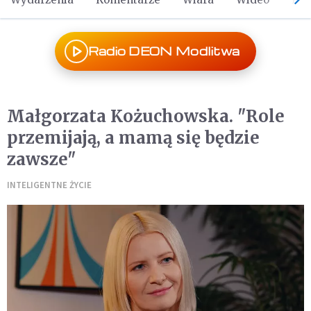
Radio DEON Modlitwa
Małgorzata Kożuchowska. "Role
przemijają, a mamą się będzie
zawsze"
INTELIGENTNE ŻYCIE