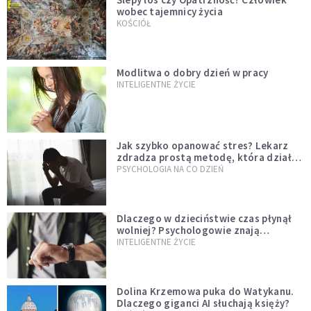
wobec tajemnicy życia
KOŚCIÓŁ
Modlitwa o dobry dzień w pracy
INTELIGENTNE ŻYCIE
Jak szybko opanować stres? Lekarz
zdradza prostą metodę, która działa
od razu
PSYCHOLOGIA NA CO DZIEŃ
Dlaczego w dzieciństwie czas płynął
wolniej? Psychologowie znają
odpowiedź
INTELIGENTNE ŻYCIE
Dolina Krzemowa puka do Watykanu.
Dlaczego giganci AI słuchają księży?