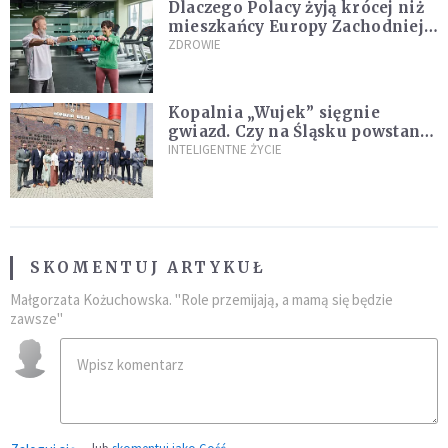
Dlaczego Polacy żyją krócej niż
mieszkańcy Europy Zachodniej?
Ekspertka wskazuje główne
ZDROWIE
przyczyny
Kopalnia „Wujek” sięgnie
gwiazd. Czy na Śląsku powstanie
„Dolina Krzemowa”?
INTELIGENTNE ŻYCIE
SKOMENTUJ ARTYKUŁ
Małgorzata Kożuchowska. "Role przemijają, a mamą się będzie
zawsze"