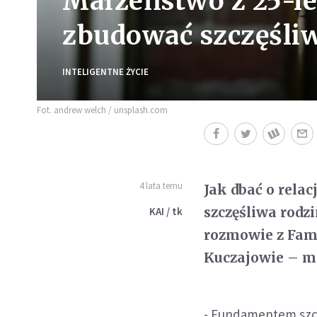
Małżeństwo z 25-le
zbudować szczęśli
INTELIGENTNE ŻYCIE
Fot. andrew welch / unsplash.com
4 lata temu
Jak dbać o rela
szczęśliwa rodz
KAI / tk
rozmowie z Fam
Kuczajowie – m
- Fundamentem szczę