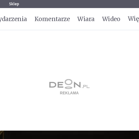
g
Sklep
Wię
darzenia
Komentarze
Wiara
Wideo