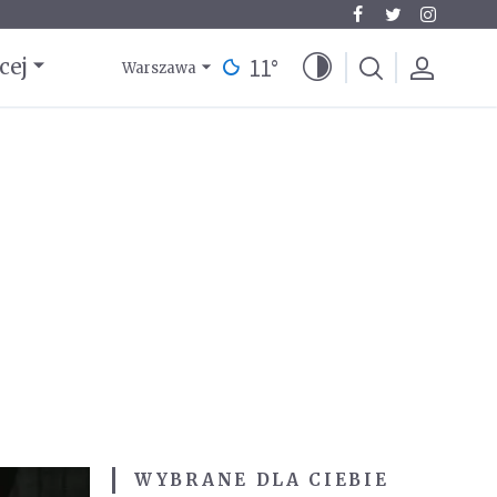
11
°
cej
Warszawa
WYBRANE DLA CIEBIE