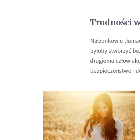
Trudności 
Małżonkowie tłumacz
byłoby stworzyć bez
drugiemu człowiekow
bezpieczeństwo - d