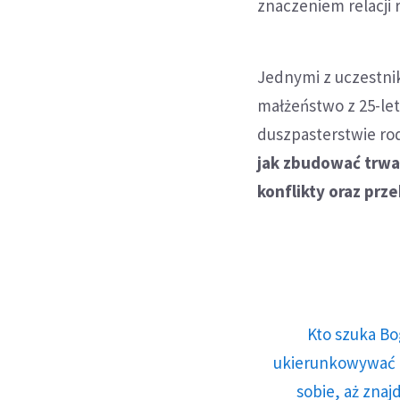
znaczeniem relacji
Jednymi z uczestni
małżeństwo z 25-let
duszpasterstwie ro
jak zbudować trwał
konflikty oraz prz
Kto szuka Bo
ukierunkowywać n
sobie, aż znaj