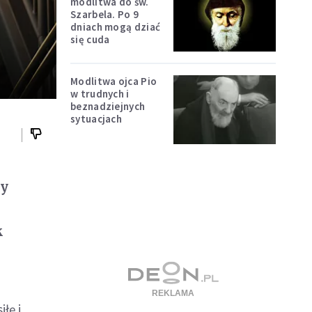
modlitwa do św.
Szarbela. Po 9
dniach mogą dziać
się cuda
Modlitwa ojca Pio
w trudnych i
beznadziejnych
sytuacjach
zy
k
łę i