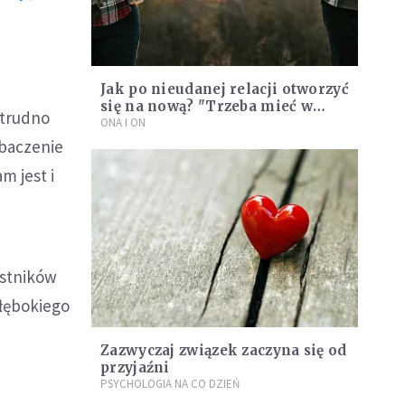
Jak po nieudanej relacji otworzyć
się na nową? "Trzeba mieć w
 trudno
sobie zakończony dawny
ONA I ON
związek"
ebaczenie
m jest i
estników
głębokiego
Zazwyczaj związek zaczyna się od
przyjaźni
PSYCHOLOGIA NA CO DZIEŃ