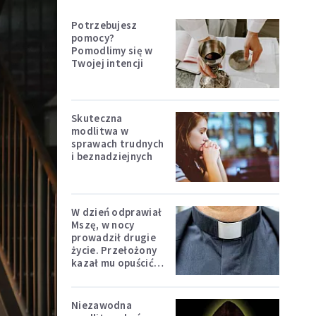
Potrzebujesz
pomocy?
Pomodlimy się w
Twojej intencji
Skuteczna
modlitwa w
sprawach trudnych
i beznadziejnych
W dzień odprawiał
Mszę, w nocy
prowadził drugie
życie. Przełożony
kazał mu opuścić
zakon
Niezawodna