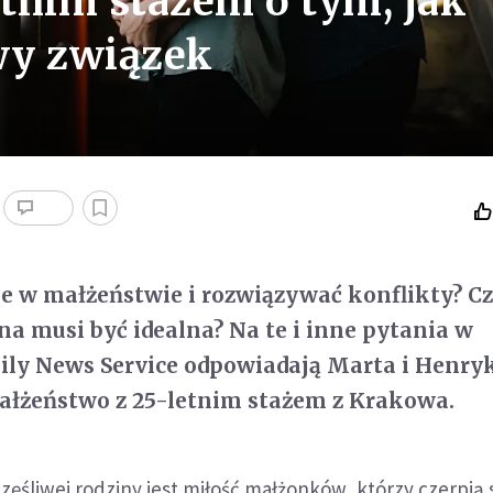
tnim stażem o tym, jak
wy związek
cje w małżeństwie i rozwiązywać konflikty? C
ina musi być idealna? Na te i inne pytania w
ily News Service odpowiadają Marta i Henry
ałżeństwo z 25-letnim stażem z Krakowa.
śliwej rodziny jest miłość małżonków, którzy czerpią si