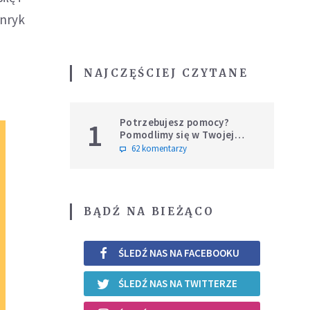
enryk
NAJCZĘŚCIEJ CZYTANE
Potrzebujesz pomocy?
1
Pomodlimy się w Twojej
intencji
62 komentarzy
BĄDŹ NA BIEŻĄCO
ŚLEDŹ NAS NA FACEBOOKU
ŚLEDŹ NAS NA TWITTERZE