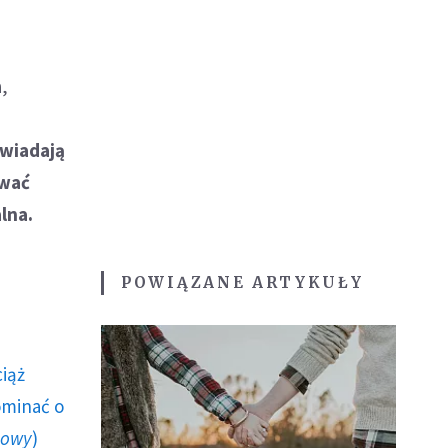
,
wiadają
ywać
lna.
POWIĄZANE ARTYKUŁY
ciąż
ominać o
howy
)