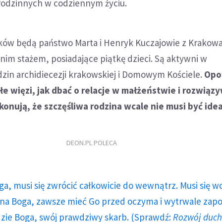
 rodzinnych w codziennym życiu.
ków będą państwo Marta i Henryk Kuczajowie z Krakowa
nim stażem, posiadające piątkę dzieci. Są aktywni w
dzin archidiecezji krakowskiej i Domowym Kościele.
Opo
e więzi, jak dbać o relacje w małżeństwie i rozwiąz
ekonują, że szczęśliwa rodzina wcale nie musi być idea
DEON.PL POLECA
ga, musi się zwrócić całkowicie do wewnątrz. Musi się w
a Boga, zawsze mieć Go przed oczyma i wytrwale zap
dzie Boga, swój prawdziwy skarb. (Sprawdź:
Rozwój duc