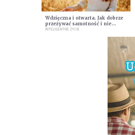
Wdzięczna i otwarta. Jak dobrze
przeżywać samotność i nie
zamykać się na nowy związek
INTELIGENTNE ŻYCIE