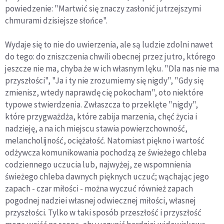
powiedzenie: "Martwić się znaczy zasłonić jutrzejszymi
chmurami dzisiejsze słońce".
Wydaje się to nie do uwierzenia, ale są ludzie zdolni nawet
do tego: do zniszczenia chwili obecnej przez jutro, którego
jeszcze nie ma, chyba że w ich własnym lęku. "Dla nas nie ma
przyszłości", "Ja i ty nie zrozumiemy się nigdy", "Gdy się
zmienisz, wtedy naprawdę cię pokocham", oto niektóre
typowe stwierdzenia. Zwłaszcza to przeklęte "nigdy",
które przygważdża, które zabija marzenia, chęć życia i
nadzieję, a na ich miejscu stawia powierzchowność,
melancholijność, ociężałość. Natomiast piękno i wartość
odżywcza komunikowania pochodzą ze świeżego chleba
codziennego uczucia lub, najwyżej, ze wspomnienia
świeżego chleba dawnych pięknych uczuć; wąchając jego
zapach - czar miłości - można wyczuć również zapach
pogodnej nadziei własnej odwiecznej miłości, własnej
przyszłości. Tylko w taki sposób przeszłość i przyszłość