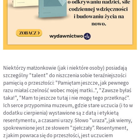
Niektórzy małżonkowie (jak i niektóre osoby) posiadają
szczególny "talent" do niszczenia sobie teraźniejszości
pamięcią o przeszłości: "Pamiętam jeszcze, jak pewnego
razu miałaś czelność wobec mojej matki...", "Zawsze byłaś
taka!", "Mam to jeszcze tutaj i nie mogę tego przełknąć".
Ich serce przypomina muzeum, gdzie stare uczucia (i to w
dodatku cierpienia) wystawione są z datą i etykietą
resentymentu, a czasami urazy. Słowo "uraza", jak wiemy,
spokrewnione jest ze słowem "zjełczały". Resentyment,
z jakim powraca się do przeszłości, jest uczuciem