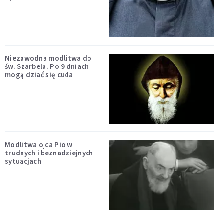
Niezawodna modlitwa do
św. Szarbela. Po 9 dniach
mogą dziać się cuda
Modlitwa ojca Pio w
trudnych i beznadziejnych
sytuacjach