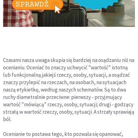
Czasami nasza uwaga skupia się bardziej na osądzaniu niż na
ocenianiu. Oceniać to znaczy uchwycić "wartość" istotną
lub funkcjonalną jakiejś rzeczy, osoby, sytuacji, a osądzać
znaczy przylepić na rzeczach, na osobach, na sytuacjach
naszą etykietkę, według naszych schematów. Są to dwa
ruchy diametralnie przeciwne: pierwszy - przyjmujący
wartość "mówiącą" rzeczy, osoby, sytuacji; drugi - godzący
strzałą w wartość rzeczy, osoby, sytuacji. A strzały sprawiają
ból.
Ocenianie to postawa tego, kto pozwala się opanować,