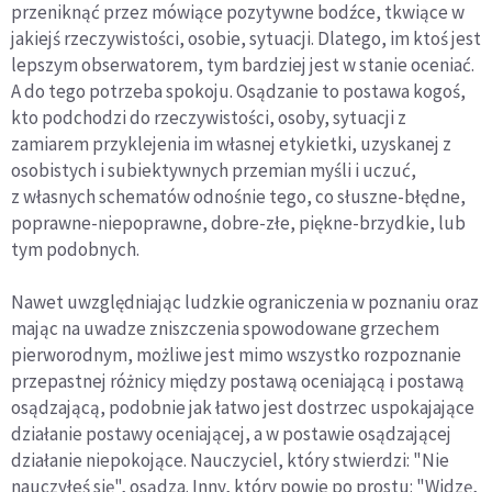
przenik­nąć przez mówiące pozytywne bodźce, tkwiące w
jakiejś rzeczywi­stości, osobie, sytuacji. Dlatego, im ktoś jest
lepszym obserwatorem, tym bardziej jest w stanie oceniać.
A do tego potrzeba spokoju. Osądzanie to postawa kogoś,
kto podchodzi do rzeczywistości, osoby, sytuacji z
zamiarem przyklejenia im własnej etykietki, uzyskanej z
osobistych i subiektywnych przemian myśli i uczuć,
z własnych schematów odnośnie tego, co słuszne-błędne,
popraw­ne-niepoprawne, dobre-złe, piękne-brzydkie, lub
tym podobnych.
Nawet uwzględniając ludzkie ograniczenia w poznaniu oraz
mając na uwadze zniszczenia spowodowane grzechem
pierworod­nym, możliwe jest mimo wszystko rozpoznanie
przepastnej różnicy między postawą oceniającą i postawą
osądzającą, podobnie jak łatwo jest dostrzec uspokajające
działanie postawy oceniającej, a w postawie osądzającej
działanie niepokojące. Nauczyciel, który stwierdzi: "Nie
nauczyłeś się", osądza. Inny, który powie po prostu: "Widzę,