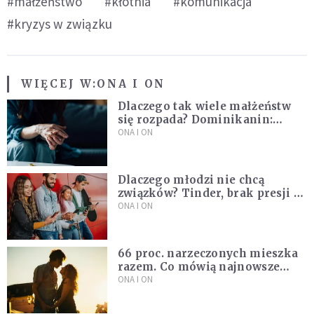
#małżeństwo
#kłótnia
#komunikacja
#kryzys w związku
WIĘCEJ W:
ONA I ON
Dlaczego tak wiele małżeństw
się rozpada? Dominikanin:
Dążymy do dziecięcego
ONA I ON
pragnienia
Dlaczego młodzi nie chcą
związków? Tinder, brak presji i
nowe podejście do miłości
ONA I ON
66 proc. narzeczonych mieszka
razem. Co mówią najnowsze
badania ISKK?
ONA I ON