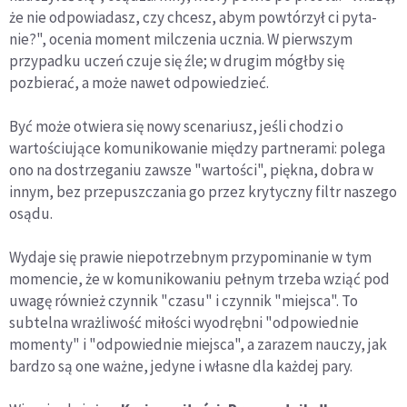
że nie odpowiadasz, czy chcesz, abym powtórzył ci pyta­
nie?", ocenia moment milczenia ucznia. W pierwszym
przypadku uczeń czuje się źle; w drugim mógłby się
pozbierać, a może nawet odpowiedzieć.
Być może otwiera się nowy scenariusz, jeśli chodzi o
wartościu­jące komunikowanie między partnerami: polega
ono na dostrzega­niu zawsze "wartości", piękna, dobra w
innym, bez przepuszczania go przez krytyczny filtr naszego
osądu.
Wydaje się prawie niepo­trzeb­nym przypominanie w tym
momencie, że w komunikowaniu pełnym trzeba wziąć pod
uwagę również czynnik "czasu" i czynnik "miejsca". To
subtelna wrażliwość miłości wyodrębni "odpowiednie
momenty" i "odpowiednie miejsca", a zarazem nauczy, jak
bardzo są one ważne, jedyne i własne dla każdej pary.