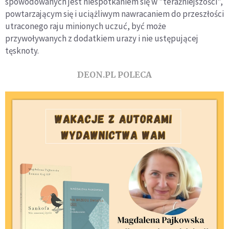
spowodowanych jest niespotkaniem się w "teraźniejszości",
powtarzającym się i uciążliwym nawracaniem do przeszłości
utraconego raju minionych uczuć, być może
przywoływanych z dodatkiem urazy i nie ustępującej
tęsknoty.
DEON.PL POLECA