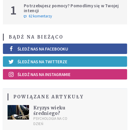
1
Potrzebujesz pomocy? Pomodlimy się w Twojej
intencji
62 komentarzy
BĄDŹ NA BIEŻĄCO
ŚLEDŹ NAS NA FACEBOOKU
ŚLEDŹ NAS NA TWITTERZE
ŚLEDŹ NAS NA INSTAGRAMIE
POWIĄZANE ARTYKUŁY
Kryzys wieku
średniego?
PSYCHOLOGIA NA CO
DZIEŃ