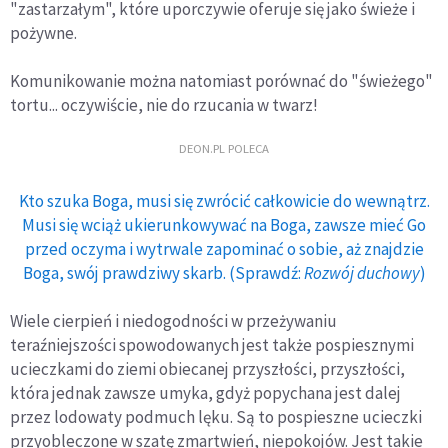
"zastarzałym", które uporczywie oferuje się jako świeże i
pożywne.
Komunikowanie można natomiast porównać do "świeżego"
tor­tu... oczywiście, nie do rzucania w twarz!
DEON.PL POLECA
Kto szuka Boga, musi się zwrócić całkowicie do wewnątrz.
Musi się wciąż ukierunkowywać na Boga, zawsze mieć Go
przed oczyma i wytrwale zapominać o sobie, aż znajdzie
Boga, swój prawdziwy skarb. (Sprawdź:
Rozwój duchowy
)
Wiele cierpień i niedogodności w przeżywaniu
teraźniejszości spowodowanych jest także pospiesznymi
ucieczkami do ziemi obie­canej przyszłości, przyszłości,
która jednak zawsze umyka, gdyż popychana jest dalej
przez lodowaty podmuch lęku. Są to pospiesz­ne ucieczki
przyobleczone w szatę zmartwień, niepokojów. Jest takie