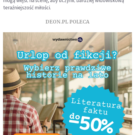
mogą wejść na scenę, aby uczynić bardziej widowiskową
teraźniejszość miłości.
DEON.PL POLECA