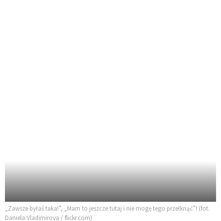
„Zawsze byłaś taka!”, „Mam to jeszcze tutaj i nie mogę tego przełknąć”! (fot.
Daniela Vladimirova / flickr.com)