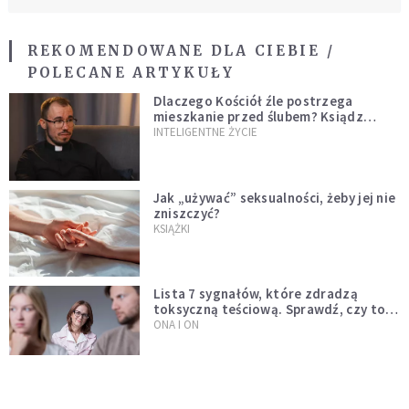
REKOMENDOWANE DLA CIEBIE /
POLECANE ARTYKUŁY
Dlaczego Kościół źle postrzega
mieszkanie przed ślubem? Ksiądz
wyjaśnia
INTELIGENTNE ŻYCIE
Jak „używać” seksualności, żeby jej nie
zniszczyć?
KSIĄŻKI
Lista 7 sygnałów, które zdradzą
toksyczną teściową. Sprawdź, czy to
Twój problem
ONA I ON
Okiem mężczyzny: co robić, gdy
kobieta nie odwzajemnia twoich uczuć