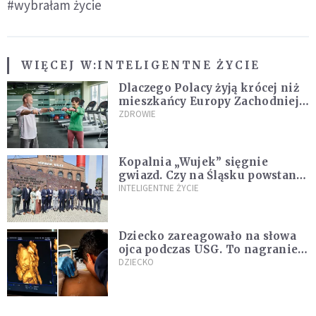
#wybrałam życie
WIĘCEJ W:
INTELIGENTNE ŻYCIE
Dlaczego Polacy żyją krócej niż
mieszkańcy Europy Zachodniej?
Ekspertka wskazuje główne
ZDROWIE
przyczyny
Kopalnia „Wujek” sięgnie
gwiazd. Czy na Śląsku powstanie
„Dolina Krzemowa”?
INTELIGENTNE ŻYCIE
Dziecko zareagowało na słowa
ojca podczas USG. To nagranie
podbija sieć
DZIECKO