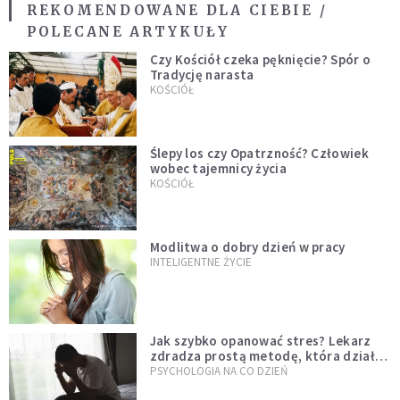
REKOMENDOWANE DLA CIEBIE /
POLECANE ARTYKUŁY
Czy Kościół czeka pęknięcie? Spór o
Tradycję narasta
KOŚCIÓŁ
Ślepy los czy Opatrzność? Człowiek
wobec tajemnicy życia
KOŚCIÓŁ
Modlitwa o dobry dzień w pracy
INTELIGENTNE ŻYCIE
Jak szybko opanować stres? Lekarz
zdradza prostą metodę, która działa
od razu
PSYCHOLOGIA NA CO DZIEŃ