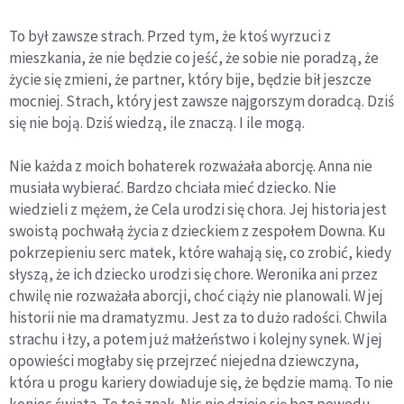
To był zawsze strach. Przed tym, że ktoś wyrzuci z
mieszkania, że nie będzie co jeść, że sobie nie poradzą, że
życie się zmieni, że partner, który bije, będzie bił jeszcze
mocniej. Strach, który jest zawsze najgorszym doradcą. Dziś
się nie boją. Dziś wiedzą, ile znaczą. I ile mogą.
Nie każda z moich bohaterek rozważała aborcję. Anna nie
musiała wybierać. Bardzo chciała mieć dziecko. Nie
wiedzieli z mężem, że Cela urodzi się chora. Jej historia jest
swoistą pochwałą życia z dzieckiem z zespołem Downa. Ku
pokrzepieniu serc matek, które wahają się, co zrobić, kiedy
słyszą, że ich dziecko urodzi się chore. Weronika ani przez
chwilę nie rozważała aborcji, choć ciąży nie planowali. W jej
historii nie ma dramatyzmu. Jest za to dużo radości. Chwila
strachu i łzy, a potem już małżeństwo i kolejny synek. W jej
opowieści mogłaby się przejrzeć niejedna dziewczyna,
która u progu kariery dowiaduje się, że będzie mamą. To nie