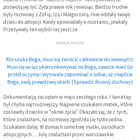
pozwolą jej żyć. Żyła prawie rok i miesiąc. Bardzo trudne
były rozmowy z Zofią, Izą i Małgorzatą. One oddały swoje
dzieci do adopcji. Kiedy opowiadały o rozstaniu, płakały.
Przeżywały ten wybór raz jeszcze.
DEON.PL POLECA
Kto szuka Boga, musi się zwrócić całkowicie do wewnątrz.
Musi się wciąż ukierunkowywać na Boga, zawsze mieć Go
przed oczyma i wytrwale zapominać o sobie, aż znajdzie
Boga, swój prawdziwy skarb. (Sprawdź:
Rozwój duchowy
)
Dokumentację zaczęłam w maju zeszłego roku. I ten etap
był chyba najtrudniejszy. Najpierw szukałam matek, które
zostawiły dziecko w "oknie życia". Okazało się, że z tych,
które znalazłam, na rozmowę zgodziła się tylko jedna.
Szukałam dalej. W domach samotnej matki, ośrodkach
adopcyjnych… Jolę znalazłam przez warszawskie