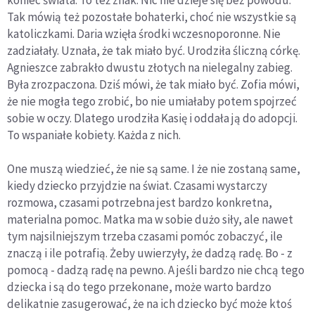
koniec świata. To też znak. Nic nie dzieje się bez powodu.
Tak mówią też pozostałe bohaterki, choć nie wszystkie są
katoliczkami. Daria wzięła środki wczesnoporonne. Nie
zadziałały. Uznała, że tak miało być. Urodziła śliczną córkę.
Agnieszce zabrakło dwustu złotych na nielegalny zabieg.
Była zrozpaczona. Dziś mówi, że tak miało być. Zofia mówi,
że nie mogła tego zrobić, bo nie umiałaby potem spojrzeć
sobie w oczy. Dlatego urodziła Kasię i oddała ją do adopcji.
To wspaniałe kobiety. Każda z nich.
One muszą wiedzieć, że nie są same. I że nie zostaną same,
kiedy dziecko przyjdzie na świat. Czasami wystarczy
rozmowa, czasami potrzebna jest bardzo konkretna,
materialna pomoc. Matka ma w sobie dużo siły, ale nawet
tym najsilniejszym trzeba czasami pomóc zobaczyć, ile
znaczą i ile potrafią. Żeby uwierzyły, że dadzą radę. Bo - z
pomocą - dadzą radę na pewno. A jeśli bardzo nie chcą tego
dziecka i są do tego przekonane, może warto bardzo
delikatnie zasugerować, że na ich dziecko być może ktoś