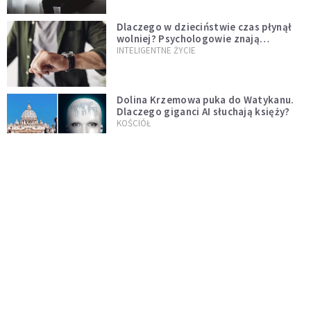
Dlaczego w dzieciństwie czas płynął
wolniej? Psychologowie znają
odpowiedź
INTELIGENTNE ŻYCIE
Dolina Krzemowa puka do Watykanu.
Dlaczego giganci AI słuchają księży?
KOŚCIÓŁ
Fatima przypomina – świat zmienia się
od nawróconego serca
KOŚCIÓŁ
Miała pomagać w górach, dziś coraz
częściej rani. Co stało się z
Tatromaniakami?
PO GODZINACH