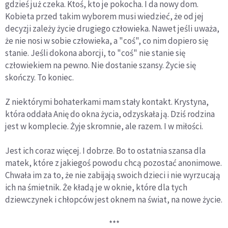
gdzieś już czeka. Ktoś, kto je pokocha. I da nowy dom.
Kobieta przed takim wyborem musi wiedzieć, że od jej
decyzji zależy życie drugiego człowieka. Nawet jeśli uważa,
że nie nosi w sobie człowieka, a "coś", co nim dopiero się
stanie. Jeśli dokona aborcji, to "coś" nie stanie się
człowiekiem na pewno. Nie dostanie szansy. Życie się
skończy. To koniec.
Z niektórymi bohaterkami mam stały kontakt. Krystyna,
która oddała Anię do okna życia, odzyskała ją. Dziś rodzina
jest w komplecie. Żyje skromnie, ale razem. I w miłości.
Jest ich coraz więcej. I dobrze. Bo to ostatnia szansa dla
matek, które z jakiegoś powodu chcą pozostać anonimowe.
Chwała im za to, że nie zabijają swoich dzieci i nie wyrzucają
ich na śmietnik. Że kładą je w oknie, które dla tych
dziewczynek i chłopców jest oknem na świat, na nowe życie.
***