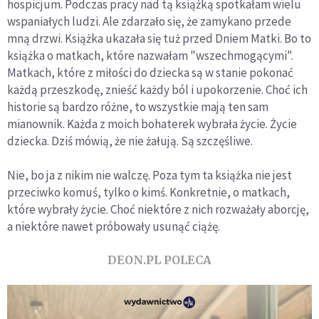
hospicjum. Podczas pracy nad tą książką spotkałam wielu
wspaniałych ludzi. Ale zdarzało się, że zamykano przede
mną drzwi. Książka ukazała się tuż przed Dniem Matki. Bo to
książka o matkach, które nazwałam "wszechmogącymi".
Matkach, które z miłości do dziecka są w stanie pokonać
każdą przeszkodę, znieść każdy ból i upokorzenie. Choć ich
historie są bardzo różne, to wszystkie mają ten sam
mianownik. Każda z moich bohaterek wybrała życie. Życie
dziecka. Dziś mówią, że nie żałują. Są szczęśliwe.
Nie, bo ja z nikim nie walczę. Poza tym ta książka nie jest
przeciwko komuś, tylko o kimś. Konkretnie, o matkach,
które wybrały życie. Choć niektóre z nich rozważały aborcję,
a niektóre nawet próbowały usunąć ciążę.
DEON.PL POLECA