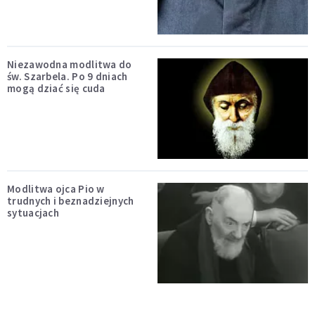
Niezawodna modlitwa do
św. Szarbela. Po 9 dniach
mogą dziać się cuda
Modlitwa ojca Pio w
trudnych i beznadziejnych
sytuacjach