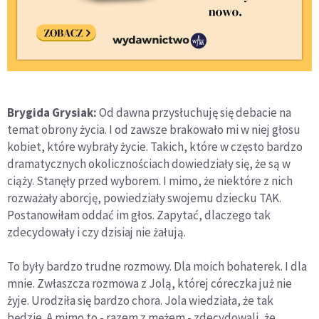
Brygida Grysiak:
Od dawna przysłuchuję się debacie na
temat obrony życia. I od zawsze brakowało mi w niej głosu
kobiet, które wybrały życie. Takich, które w często bardzo
dramatycznych okolicznościach dowiedziały się, że są w
ciąży. Stanęły przed wyborem. I mimo, że niektóre z nich
rozważały aborcję, powiedziały swojemu dziecku TAK.
Postanowiłam oddać im głos. Zapytać, dlaczego tak
zdecydowały i czy dzisiaj nie żałują.
To były bardzo trudne rozmowy. Dla moich bohaterek. I dla
mnie. Zwłaszcza rozmowa z Jolą, której córeczka już nie
żyje. Urodziła się bardzo chora. Jola wiedziała, że tak
będzie. A mimo to - razem z mężem - zdecydowali, że