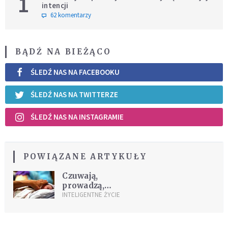
1
intencji
62 komentarzy
BĄDŹ NA BIEŻĄCO
ŚLEDŹ NAS NA FACEBOOKU
ŚLEDŹ NAS NA TWITTERZE
ŚLEDŹ NAS NA INSTAGRAMIE
POWIĄZANE ARTYKUŁY
Czuwają,
prowadzą,
matkują
INTELIGENTNE ŻYCIE