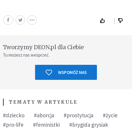
Tworzymy DEON.pl dla Ciebie
Tu możesz nas wesprzeć.
WSPOMÓŻ NAS
TEMATY W ARTYKULE
#dziecko
#aborcja
#prostytucja
#życie
#pro-life
#feministki
#brygida grysiak