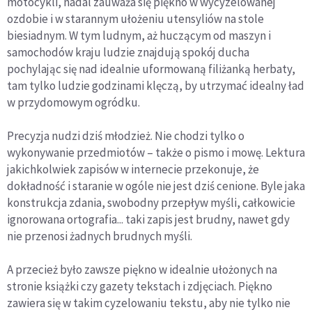
motocykli, nadal zauważa się piękno w wycyzelowanej
ozdobie i w starannym ułożeniu utensyliów na stole
biesiadnym. W tym ludnym, aż huczącym od maszyn i
samochodów kraju ludzie znajdują spokój ducha
pochylając się nad idealnie uformowaną filiżanką herbaty,
tam tylko ludzie godzinami klęczą, by utrzymać idealny ład
w przydomowym ogródku.
Precyzja nudzi dziś młodzież. Nie chodzi tylko o
wykonywanie przedmiotów – także o pismo i mowę. Lektura
jakichkolwiek zapisów w internecie przekonuje, że
dokładność i staranie w ogóle nie jest dziś cenione. Byle jaka
konstrukcja zdania, swobodny przepływ myśli, całkowicie
ignorowana ortografia... taki zapis jest brudny, nawet gdy
nie przenosi żadnych brudnych myśli.
A przecież było zawsze piękno w idealnie ułożonych na
stronie książki czy gazety tekstach i zdjęciach. Piękno
zawiera się w takim cyzelowaniu tekstu, aby nie tylko nie