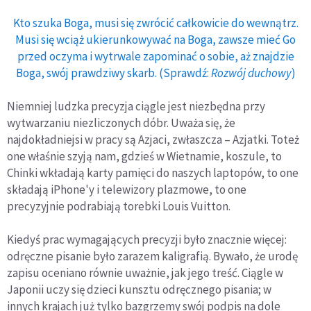
Kto szuka Boga, musi się zwrócić całkowicie do wewnątrz.
Musi się wciąż ukierunkowywać na Boga, zawsze mieć Go
przed oczyma i wytrwale zapominać o sobie, aż znajdzie
Boga, swój prawdziwy skarb. (Sprawdź:
Rozwój duchowy
)
Niemniej ludzka precyzja ciągle jest niezbędna przy
wytwarzaniu niezliczonych dóbr. Uważa się, że
najdokładniejsi w pracy są Azjaci, zwłaszcza – Azjatki. Toteż
one właśnie szyją nam, gdzieś w Wietnamie, koszule, to
Chinki wkładają karty pamięci do naszych laptopów, to one
składają iPhone'y i telewizory plazmowe, to one
precyzyjnie podrabiają torebki Louis Vuitton.
Kiedyś prac wymagających precyzji było znacznie więcej:
odręczne pisanie było zarazem kaligrafią. Bywało, że urodę
zapisu oceniano równie uważnie, jak jego treść. Ciągle w
Japonii uczy się dzieci kunsztu odręcznego pisania; w
innych krajach już tylko bazgrzemy swój podpis na dole