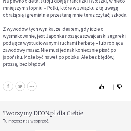
Na pewno o detal stroju dbają Francuzki i Włoszki, w nieco
mniejszym stopniu – Polki, które w związku z tą uwagą
obrażą się i gremialnie przestaną mnie teraz czytać; szkoda.
Z wywodów tych wynika, że ideałem, gdy idzie o
wysmakowanie, jest Japonka nosząca szwajcarski zegarek i
podająca wystudiowanymi ruchami herbatę – lub robiąca
zawodowy masaż. Nie musi jednak koniecznie pisać po
japońsku. Może być nawet po polsku. Ale bez błędów,
proszę, bez błędów!
Tworzymy DEON.pl dla Ciebie
Tu możesz nas wesprzeć.