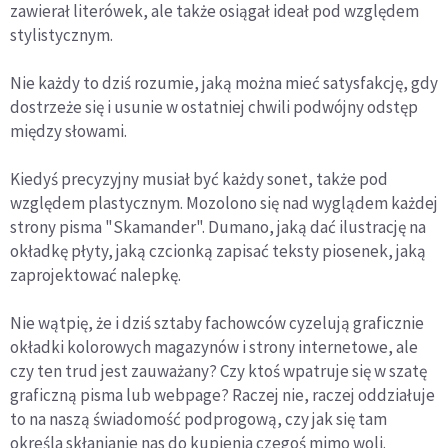
zawierał literówek, ale także osiągał ideał pod względem
stylistycznym.
Nie każdy to dziś rozumie, jaką można mieć satysfakcję, gdy
dostrzeże się i usunie w ostatniej chwili podwójny odstęp
między słowami.
Kiedyś precyzyjny musiał być każdy sonet, także pod
względem plastycznym. Mozolono się nad wyglądem każdej
strony pisma "Skamander". Dumano, jaką dać ilustrację na
okładkę płyty, jaką czcionką zapisać teksty piosenek, jaką
zaprojektować nalepkę.
Nie wątpię, że i dziś sztaby fachowców cyzelują graficznie
okładki kolorowych magazynów i strony internetowe, ale
czy ten trud jest zauważany? Czy ktoś wpatruje się w szatę
graficzną pisma lub webpage? Raczej nie, raczej oddziałuje
to na naszą świadomość podprogową, czy jak się tam
określa skłanianie nas do kupienia czegoś mimo woli.