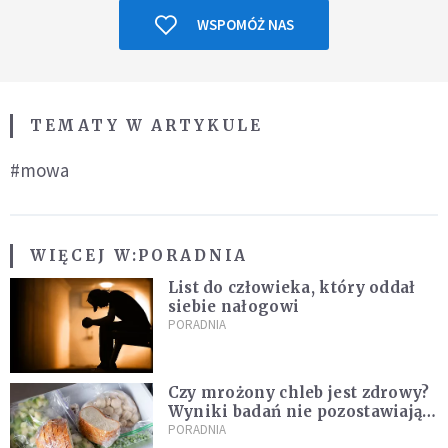
WSPOMÓŻ NAS
TEMATY W ARTYKULE
#mowa
WIĘCEJ W:
PORADNIA
List do człowieka, który oddał
siebie nałogowi
PORADNIA
Czy mrożony chleb jest zdrowy?
Wyniki badań nie pozostawiają
złudzeń
PORADNIA