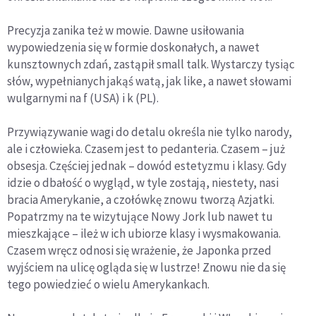
Precyzja zanika też w mowie. Dawne usiłowania
wypowiedzenia się w formie doskonałych, a nawet
kunsztownych zdań, zastąpił small talk. Wystarczy tysiąc
słów, wypełnianych jakąś watą, jak like, a nawet słowami
wulgarnymi na f (USA) i k (PL).
Przywiązywanie wagi do detalu określa nie tylko narody,
ale i człowieka. Czasem jest to pedanteria. Czasem – już
obsesja. Częściej jednak – dowód estetyzmu i klasy. Gdy
idzie o dbałość o wygląd, w tyle zostają, niestety, nasi
bracia Amerykanie, a czołówkę znowu tworzą Azjatki.
Popatrzmy na te wizytujące Nowy Jork lub nawet tu
mieszkające – ileż w ich ubiorze klasy i wysmakowania.
Czasem wręcz odnosi się wrażenie, że Japonka przed
wyjściem na ulicę ogląda się w lustrze! Znowu nie da się
tego powiedzieć o wielu Amerykankach.