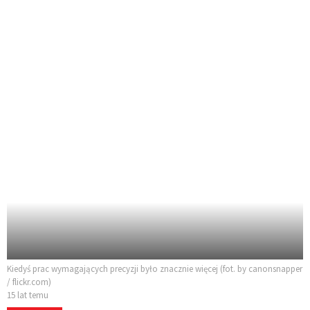
Kiedyś prac wymagających precyzji było znacznie więcej (fot. by canonsnapper
/ flickr.com)
15 lat temu