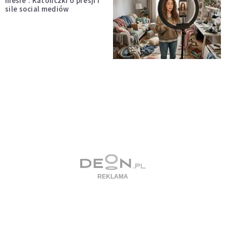
niesie”. Katoliczki o presji i
sile social mediów