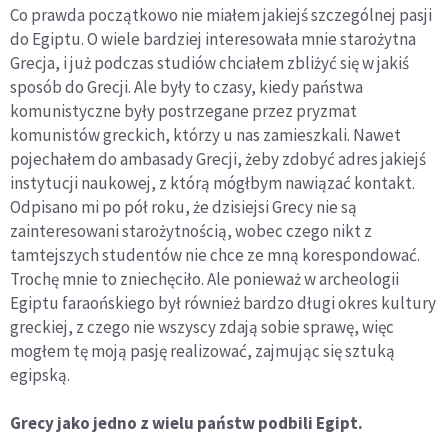
Co prawda początkowo nie miałem jakiejś szczególnej pasji
do Egiptu. O wiele bardziej interesowała mnie starożytna
Grecja, i już podczas studiów chciałem zbliżyć się w jakiś
sposób do Grecji. Ale były to czasy, kiedy państwa
komunistyczne były postrzegane przez pryzmat
komunistów greckich, którzy u nas zamieszkali. Nawet
pojechałem do ambasady Grecji, żeby zdobyć adres jakiejś
instytucji naukowej, z którą mógłbym nawiązać kontakt.
Odpisano mi po pół roku, że dzisiejsi Grecy nie są
zainteresowani starożytnością, wobec czego nikt z
tamtejszych studentów nie chce ze mną korespondować.
Trochę mnie to zniechęciło. Ale ponieważ w archeologii
Egiptu faraońskiego był również bardzo długi okres kultury
greckiej, z czego nie wszyscy zdają sobie sprawę, więc
mogłem tę moją pasję realizować, zajmując się sztuką
egipską.
Grecy jako jedno z wielu państw podbili Egipt.