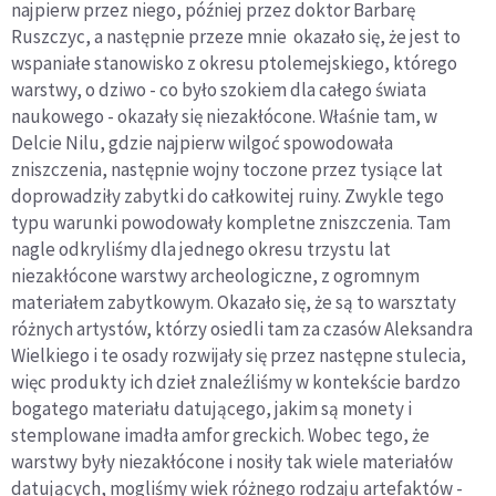
najpierw przez niego, później przez doktor Barbarę
Ruszczyc, a następnie przeze mnie okazało się, że jest to
wspaniałe stanowisko z okresu ptolemejskiego, którego
warstwy, o dziwo - co było szokiem dla całego świata
naukowego - okazały się niezakłócone. Właśnie tam, w
Delcie Nilu, gdzie najpierw wilgoć spowodowała
zniszczenia, następnie wojny toczone przez tysiące lat
doprowadziły zabytki do całkowitej ruiny. Zwykle tego
typu warunki powodowały kompletne zniszczenia. Tam
nagle odkryliśmy dla jednego okresu trzystu lat
niezakłócone warstwy archeologiczne, z ogromnym
materiałem zabytkowym. Okazało się, że są to warsztaty
różnych artystów, którzy osiedli tam za czasów Aleksandra
Wielkiego i te osady rozwijały się przez następne stulecia,
więc produkty ich dzieł znaleźliśmy w kontekście bardzo
bogatego materiału datującego, jakim są monety i
stemplowane imadła amfor greckich. Wobec tego, że
warstwy były niezakłócone i nosiły tak wiele materiałów
datujących, mogliśmy wiek różnego rodzaju artefaktów -