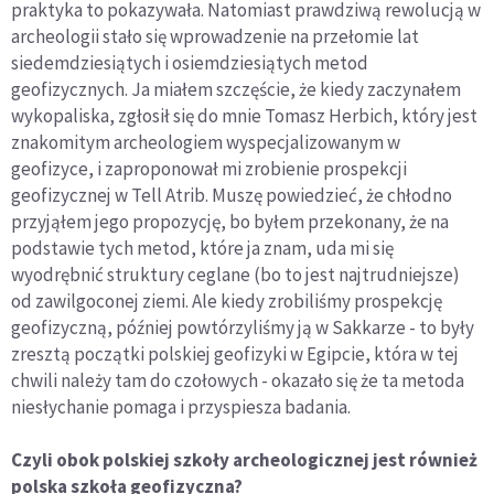
praktyka to pokazywała. Natomiast prawdziwą rewolucją w
archeologii stało się wprowadzenie na przełomie lat
siedemdziesiątych i osiemdziesiątych metod
geofizycznych. Ja miałem szczęście, że kiedy zaczynałem
wykopaliska, zgłosił się do mnie Tomasz Herbich, który jest
znakomitym archeologiem wyspecjalizowanym w
geofizyce, i zaproponował mi zrobienie prospekcji
geofizycznej w Tell Atrib. Muszę powiedzieć, że chłodno
przyjąłem jego propozycję, bo byłem przekonany, że na
podstawie tych metod, które ja znam, uda mi się
wyodrębnić struktury ceglane (bo to jest najtrudniejsze)
od zawilgoconej ziemi. Ale kiedy zrobiliśmy prospekcję
geofizyczną, później powtórzyliśmy ją w Sakkarze - to były
zresztą początki polskiej geofizyki w Egipcie, która w tej
chwili należy tam do czołowych - okazało się że ta metoda
niesłychanie pomaga i przyspiesza badania.
Czyli obok polskiej szkoły archeologicznej jest również
polska szkoła geofizyczna?