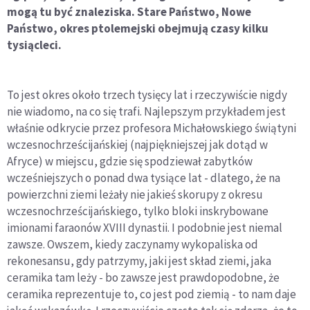
mogą tu być znaleziska. Stare Państwo, Nowe
Państwo, okres ptolemejski obejmują czasy kilku
tysiącleci.
To jest okres około trzech tysięcy lat i rzeczywiście nigdy
nie wiadomo, na co się trafi. Najlepszym przykładem jest
właśnie odkrycie przez profesora Michałowskiego świątyni
wczesnochrześcijańskiej (najpiękniejszej jak dotąd w
Afryce) w miejscu, gdzie się spodziewał zabytków
wcześniejszych o ponad dwa tysiące lat - dlatego, że na
powierzchni ziemi leżały nie jakieś skorupy z okresu
wczesnochrześcijańskiego, tylko bloki inskrybowane
imionami faraonów XVIII dynastii. I podobnie jest niemal
zawsze. Owszem, kiedy zaczynamy wykopaliska od
rekonesansu, gdy patrzymy, jaki jest skład ziemi, jaka
ceramika tam leży - bo zawsze jest prawdopodobne, że
ceramika reprezentuje to, co jest pod ziemią - to nam daje