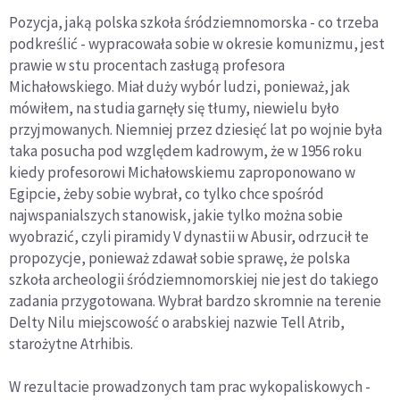
Pozycja, jaką polska szkoła śródziemnomorska - co trzeba
podkreślić - wypracowała sobie w okresie komunizmu, jest
prawie w stu procentach zasługą profesora
Michałowskiego. Miał duży wybór ludzi, ponieważ, jak
mówiłem, na studia garnęły się tłumy, niewielu było
przyjmowanych. Niemniej przez dziesięć lat po wojnie była
taka posucha pod względem kadrowym, że w 1956 roku
kiedy profesorowi Michałowskiemu zaproponowano w
Egipcie, żeby sobie wybrał, co tylko chce spośród
najwspanialszych stanowisk, jakie tylko można sobie
wyobrazić, czyli piramidy V dynastii w Abusir, odrzucił te
propozycje, ponieważ zdawał sobie sprawę, że polska
szkoła archeologii śródziemnomorskiej nie jest do takiego
zadania przygotowana. Wybrał bardzo skromnie na terenie
Delty Nilu miejscowość o arabskiej nazwie Tell Atrib,
starożytne Atrhibis.
W rezultacie prowadzonych tam prac wykopaliskowych -