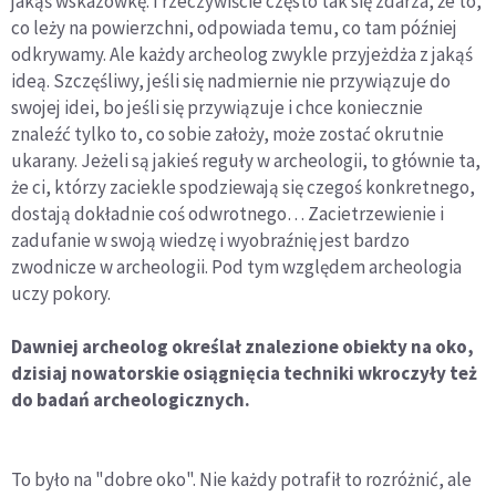
jakąś wskazówkę. I rzeczywiście często tak się zdarza, że to,
co leży na powierzchni, odpowiada temu, co tam później
odkrywamy. Ale każdy archeolog zwykle przyjeżdża z jakąś
ideą. Szczęśliwy, jeśli się nadmiernie nie przywiązuje do
swojej idei, bo jeśli się przywiązuje i chce koniecznie
znaleźć tylko to, co sobie założy, może zostać okrutnie
ukarany. Jeżeli są jakieś reguły w archeologii, to głównie ta,
że ci, którzy zaciekle spodziewają się czegoś konkretnego,
dostają dokładnie coś odwrotnego… Zacietrzewienie i
zadufanie w swoją wiedzę i wyobraźnię jest bardzo
zwodnicze w archeologii. Pod tym względem archeologia
uczy pokory.
Dawniej archeolog określał znalezione obiekty na oko,
dzisiaj nowatorskie osiągnięcia techniki wkroczyły też
do badań archeologicznych.
To było na "dobre oko". Nie każdy potrafił to rozróżnić, ale