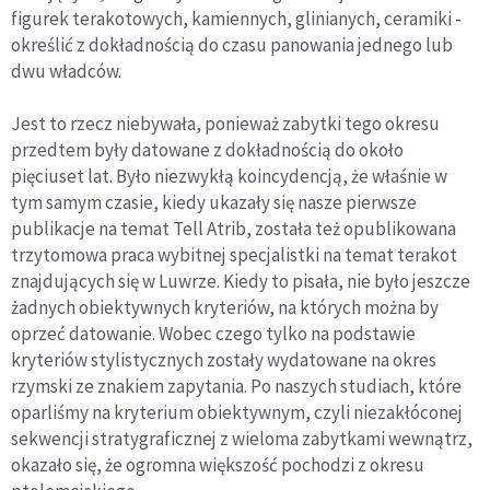
figurek terakotowych, kamiennych, glinianych, ceramiki -
określić z dokładnością do czasu panowania jednego lub
dwu władców.
Jest to rzecz niebywała, ponieważ zabytki tego okresu
przedtem były datowane z dokładnością do około
pięciuset lat. Było niezwykłą koincydencją, że właśnie w
tym samym czasie, kiedy ukazały się nasze pierwsze
publikacje na temat Tell Atrib, została też opublikowana
trzytomowa praca wybitnej specjalistki na temat terakot
znajdujących się w Luwrze. Kiedy to pisała, nie było jeszcze
żadnych obiektywnych kryteriów, na których można by
oprzeć datowanie. Wobec czego tylko na podstawie
kryteriów stylistycznych zostały wydatowane na okres
rzymski ze znakiem zapytania. Po naszych studiach, które
oparliśmy na kryterium obiektywnym, czyli niezakłóconej
sekwencji stratygraficznej z wieloma zabytkami wewnątrz,
okazało się, że ogromna większość pochodzi z okresu