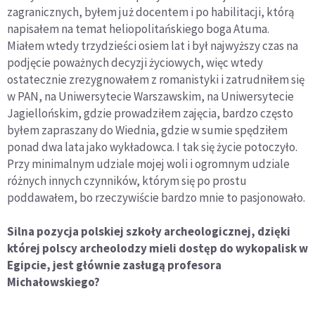
zagranicznych, byłem już docentem i po habilitacji, którą
napisałem na temat heliopolitańskiego boga Atuma.
Miałem wtedy trzydzieści osiem lat i był najwyższy czas na
podjęcie poważnych decyzji życiowych, więc wtedy
ostatecznie zrezygnowałem z romanistyki i zatrudniłem się
w PAN, na Uniwersytecie Warszawskim, na Uniwersytecie
Jagiellońskim, gdzie prowadziłem zajęcia, bardzo często
byłem zapraszany do Wiednia, gdzie w sumie spędziłem
ponad dwa lata jako wykładowca. I tak się życie potoczyło.
Przy minimalnym udziale mojej woli i ogromnym udziale
różnych innych czynników, którym się po prostu
poddawałem, bo rzeczywiście bardzo mnie to pasjonowało.
Silna pozycja polskiej szkoły archeologicznej, dzięki
której polscy archeolodzy mieli dostęp do wykopalisk w
Egipcie, jest głównie zasługą profesora
Michałowskiego?