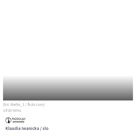
(fot. Merlin_1 / flickr.com)
14 lat temu
Klaudia Iwanicka / slo