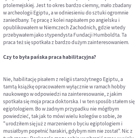
ptolemejskiej. Jest to okres bardzo ciemny, mało zbadany
w archeologii Egiptu, a w odniesieniu do sztuki ogromnie
zaniedbany. Tę pracę z kolei napisałem po angielsku i
opublikowałem w Niemczech Zachodnich, gdzie wtedy
przebywałem jako stypendysta Fundacji Humboldta. Ta
praca też się spotkała z bardzo dużym zainteresowaniem.
Czy to była pańska praca habilitacyjna?
Nie, habilitację pisałem z religii starożytnego Egiptu, a
tamtą książkę opracowałem wyłącznie w ramach hobby
naukowego w odpowiedzi na zainteresowanie, z jakim
spotkała się moja praca doktorska. I w ten sposób stałem się
egiptologiem. Bo w żadnym przypadku nie mógłbym
powiedzieć, tak jak to mówi wielu kolegów o sobie, że
"urodziłem się już z marzeniem o byciu egiptologiem i
musiałbym popełnić harakiri, gdybym nim nie został". Nic z