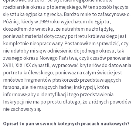
rzeźbiarskie okresu ptolemejskiego. W ten sposób łączyła
się sztuka egipska z grecką. Bardzo mnie to zafascynowało.
Później, kiedy w 1969 roku wyjechałem do Egiptu,
doszedłem do wniosku, że natrafiłem na złotą żyłę,
ponieważ materiał dotyczący portretu królewskiego jest
kompletnie nieopracowany. Postanowiłem sprawdzić, czy
nie udałoby mi się w odniesieniu do jednego okresu, tak
zwanego okresu Nowego Państwa, czyli czasów panowania
XVIII, XIX i XX dynastii, wypracować kryteriów do datowania
portretu królewskiego, ponieważ na całym świecie jest
mnóstwo fragmentów płaskorzeźb przedstawiających
faraona, ale nie mających żadnej inskrypcji, która
informowałaby o identyfikacji tego przedstawienia.
Inskrypcji nie ma po prostu dlatego, że z różnych powodów
nie zachowały się.
Opisał to pan w swoich kolejnych pracach naukowych?