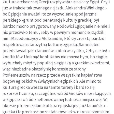
kultura archaicznej Grecji rozpływała się na cały Egipt. Czyli
już w trakcie tak zwanego najazdu Aleksandra Wielkiego -
bo Egipcjanie uważali to za wyzwolenie spod jarzma
perskiego -grunt pod penetrację kultury greckiej był
bardzo mocno przygotowany. Rodowici Egipcjanie nie mieli
nic przeciwko temu, żeby w pewnym momencie rządzili
nimi Macedończycy z Aleksandrii, którzy zresztą bardzo
respektowali starożytną kulturę egipską. Sami siebie
przedstawiali jako faraonów i robili wszystko, żeby nie było
konfliktów. Uniknąć konfliktów nie można było, bo ciągle
wybuchały między populacją egipską a greckimi władzami,
więc niezbędne okazały się koncesje ze strony
Ptolemeuszów na rzecz przede wszystkim kapłaństwa
bogów egipskich w świątyniach egipskich. Ale mimo to
kultura grecka weszła na tamte tereny i bardzo się
rozprzestrzeniła, szczególnie wśród Greków mieszkających
w Egipcie i wśród zhellenizowanej ludności miejscowej. W
okresie ptolemejskim kultura egipska jest już faraońsko-
grecka i ta greckość pozostała również w okresie rzymskim,