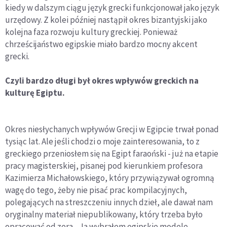
kiedy w dalszym ciągu język grecki funkcjonował jako język
urzędowy. Z kolei później nastąpił okres bizantyjski jako
kolejna faza rozwoju kultury greckiej. Ponieważ
chrześcijaństwo egipskie miało bardzo mocny akcent
grecki.
Czyli bardzo długi był okres wpływów greckich na
kulturę Egiptu.
Okres niesłychanych wpływów Grecji w Egipcie trwał ponad
tysiąc lat. Ale jeśli chodzi o moje zainteresowania, to z
greckiego przeniosłem się na Egipt faraoński - już na etapie
pracy magisterskiej, pisanej pod kierunkiem profesora
Kazimierza Michałowskiego, który przywiązywał ogromną
wagę do tego, żeby nie pisać prac kompilacyjnych,
polegających na streszczeniu innych dzieł, ale dawał nam
oryginalny materiał niepublikowany, który trzeba było
opracować od zera. . Ja wybrałem egipskie modele