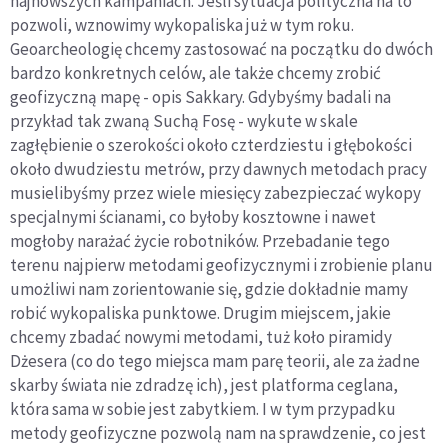
najnowszych kampaniach. Jeśli sytuacja polityczna na to
pozwoli, wznowimy wykopaliska już w tym roku.
Geoarcheologię chcemy zastosować na początku do dwóch
bardzo konkretnych celów, ale także chcemy zrobić
geofizyczną mapę - opis Sakkary. Gdybyśmy badali na
przykład tak zwaną Suchą Fosę - wykute w skale
zagłębienie o szerokości około czterdziestu i głębokości
około dwudziestu metrów, przy dawnych metodach pracy
musielibyśmy przez wiele miesięcy zabezpieczać wykopy
specjalnymi ścianami, co byłoby kosztowne i nawet
mogłoby narażać życie robotników. Przebadanie tego
terenu najpierw metodami geofizycznymi i zrobienie planu
umożliwi nam zorientowanie się, gdzie dokładnie mamy
robić wykopaliska punktowe. Drugim miejscem, jakie
chcemy zbadać nowymi metodami, tuż koło piramidy
Dżesera (co do tego miejsca mam parę teorii, ale za żadne
skarby świata nie zdradzę ich), jest platforma ceglana,
która sama w sobie jest zabytkiem. I w tym przypadku
metody geofizyczne pozwolą nam na sprawdzenie, co jest