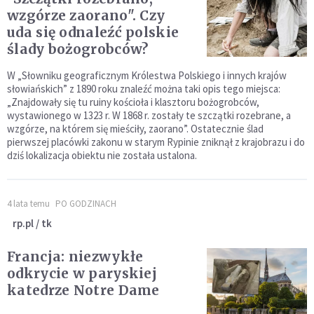
wzgórze zaorano". Czy
uda się odnaleźć polskie
ślady bożogrobców?
W „Słowniku geograficznym Królestwa Polskiego i innych krajów
słowiańskich” z 1890 roku znaleźć można taki opis tego miejsca:
„Znajdowały się tu ruiny kościoła i klasztoru bożogrobców,
wystawionego w 1323 r. W 1868 r. zostały te szczątki rozebrane, a
wzgórze, na którem się mieściły, zaorano”. Ostatecznie ślad
pierwszej placówki zakonu w starym Rypinie zniknął z krajobrazu i do
dziś lokalizacja obiektu nie została ustalona.
4 lata temu
PO GODZINACH
rp.pl / tk
Francja: niezwykłe
odkrycie w paryskiej
katedrze Notre Dame