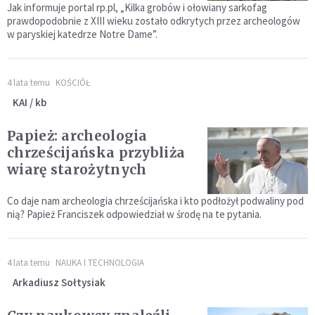
Jak informuje portal rp.pl, „Kilka grobów i ołowiany sarkofag
prawdopodobnie z XIII wieku zostało odkrytych przez archeologów
w paryskiej katedrze Notre Dame”.
4 lata temu
KOŚCIÓŁ
KAI / kb
Papież: archeologia
chrześcijańska przybliża
wiarę starożytnych
Co daje nam archeologia chrześcijańska i kto podłożył podwaliny pod
nią? Papież Franciszek odpowiedział w środę na te pytania.
4 lata temu
NAUKA I TECHNOLOGIA
Arkadiusz Sołtysiak