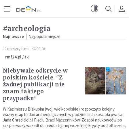
Przejdź do menu głównego
Przejdź do treści
#archeologia
Najnowsze
Najpopularniejsze
10 miesięcy temu
KOŚCIÓŁ
rmf24.pl / tk
Niebywałe odkrycie w
polskim kościele. "Z
żadnej publikacji nie
znam takiego
przypadku"
W Kazimierzu Biskupim (woj. wielkopolskie) rozpoczęto kolejny
ważny etap badań archeologicznych w podziemiach kościoła pw. św.
Jana Chrzciciela i Pięciu Braci Męczenników. Zespół naukowców po
raz pierwszy wszedł do niedostępnej wcześniej krypty pod ołtarzem,