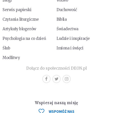
Blogi
Wideo
Serwis papieski
Duchowość
Czytania liturgiczne
Biblia
Artykuły blogerów
Świadectwa
Psychologia na co dzień
Ludzie i inspiracje
Ślub
Imiona i święci
Modlitwy
Dołącz do społeczności DEON.pl
Wspieraj naszą misję
WSPOMÓŻ NAS