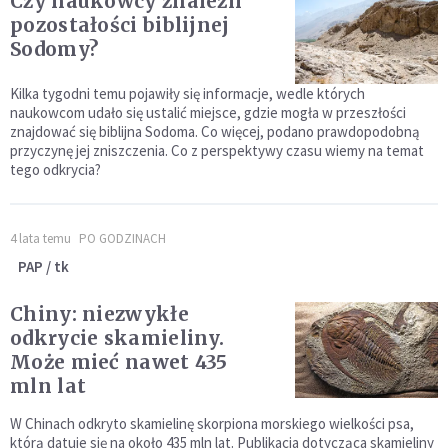
Czy naukowcy znaleźli
pozostałości biblijnej
Sodomy?
Kilka tygodni temu pojawiły się informacje, wedle których
naukowcom udało się ustalić miejsce, gdzie mogła w przeszłości
znajdować się biblijna Sodoma. Co więcej, podano prawdopodobną
przyczynę jej zniszczenia. Co z perspektywy czasu wiemy na temat
tego odkrycia?
4 lata temu
PO GODZINACH
PAP / tk
Chiny: niezwykłe
odkrycie skamieliny.
Może mieć nawet 435
mln lat
W Chinach odkryto skamielinę skorpiona morskiego wielkości psa,
którą datuje się na około 435 mln lat. Publikacja dotycząca skamieliny