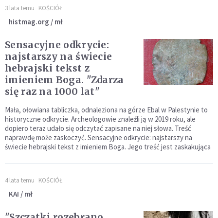
3 lata temu
KOŚCIÓŁ
histmag.org / mł
Sensacyjne odkrycie:
najstarszy na świecie
hebrajski tekst z
imieniem Boga. "Zdarza
się raz na 1000 lat"
Mała, ołowiana tabliczka, odnaleziona na górze Ebal w Palestynie to
historyczne odkrycie. Archeologowie znaleźli ją w 2019 roku, ale
dopiero teraz udało się odczytać zapisane na niej słowa. Treść
naprawdę może zaskoczyć. Sensacyjne odkrycie: najstarszy na
świecie hebrajski tekst z imieniem Boga. Jego treść jest zaskakująca
4 lata temu
KOŚCIÓŁ
KAI / mł
"Szczątki rozebrano,