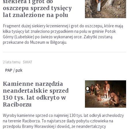
siekiera i grot do
oszczepu sprzed tysięcy
lat znalezione na polu
Fragment dużej siekiery krzemiennej i grot do oszczepu, które mają
kilka tysięcy lat znaleziono przypadkiem na polu w gminie Potok
Górny (Lubelskie) po świeżo wykonanej orce. Zabytki zostaną
przekazane do Muzeum w Biłgoraju.
2 lata temu
ŚWIAT
PAP / pzk
Kamienne narzędzia
neandertalskie sprzed
130 tys. lat odkryto w
Raciborzu
Wyroby kamienne sprzed co najmniej 130 tys. lat odkryli archeolodzy
na terenie Raciborza. To najstarsze ślady pobytu człowieka na
przedpolu Bramy Morawskiej i dowód, że neandertalczycy