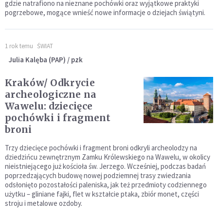
gdzie natrafiono na nieznane pochówki oraz wyjątkowe praktyki
pogrzebowe, mogące wnieść nowe informacje o dziejach świątyni.
1 rok temu
ŚWIAT
Julia Kalęba (PAP) / pzk
Kraków/ Odkrycie
archeologiczne na
Wawelu: dziecięce
pochówki i fragment
broni
Trzy dziecięce pochówki i fragment broni odkryli archeolodzy na
dziedzińcu zewnętrznym Zamku Królewskiego na Wawelu, w okolicy
nieistniejącego już kościoła św. Jerzego. Wcześniej, podczas badań
poprzedzających budowę nowej podziemnej trasy zwiedzania
odsłonięto pozostałości paleniska, jak też przedmioty codziennego
użytku – gliniane fajki, flet w kształcie ptaka, zbiór monet, części
stroju i metalowe ozdoby.