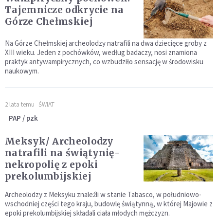
Tajemnicze odkrycie na
Górze Chełmskiej
Na Górze Chełmskiej archeolodzy natrafili na dwa dziecięce groby z
XIII wieku. Jeden z pochówków, według badaczy, nosi znamiona
praktyk antywampirycznych, co wzbudziło sensację w środowisku
naukowym.
2 lata temu
ŚWIAT
PAP / pzk
Meksyk/ Archeolodzy
natrafili na świątynię-
nekropolię z epoki
prekolumbijskiej
Archeolodzy z Meksyku znaleźli w stanie Tabasco, w południowo-
wschodniej części tego kraju, budowlę świątynną, w której Majowie z
epoki prekolumbijskiej składali ciała młodych mężczyzn.