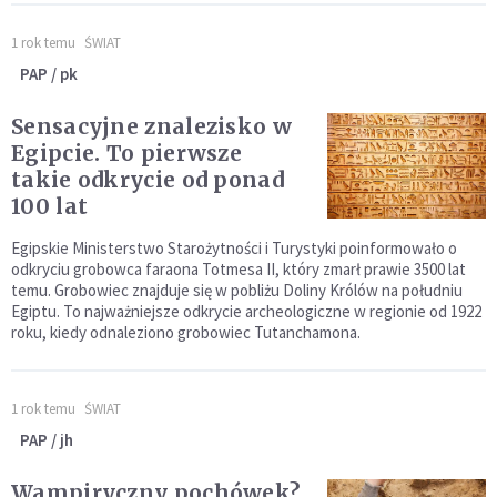
1 rok temu
ŚWIAT
PAP / pk
Sensacyjne znalezisko w
Egipcie. To pierwsze
takie odkrycie od ponad
100 lat
Egipskie Ministerstwo Starożytności i Turystyki poinformowało o
odkryciu grobowca faraona Totmesa II, który zmarł prawie 3500 lat
temu. Grobowiec znajduje się w pobliżu Doliny Królów na południu
Egiptu. To najważniejsze odkrycie archeologiczne w regionie od 1922
roku, kiedy odnaleziono grobowiec Tutanchamona.
1 rok temu
ŚWIAT
PAP / jh
Wampiryczny pochówek?