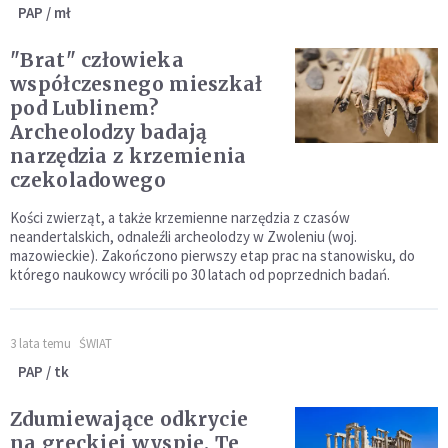
PAP / mł
"Brat" człowieka
współczesnego mieszkał
pod Lublinem?
Archeolodzy badają
narzędzia z krzemienia
czekoladowego
Kości zwierząt, a także krzemienne narzędzia z czasów
neandertalskich, odnaleźli archeolodzy w Zwoleniu (woj.
mazowieckie). Zakończono pierwszy etap prac na stanowisku, do
którego naukowcy wrócili po 30 latach od poprzednich badań.
3 lata temu
ŚWIAT
PAP / tk
Zdumiewające odkrycie
na greckiej wyspie. Te