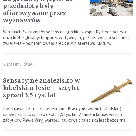
przedmioty były
ofiarowywane przez
wyznawców
W ruinach świątyni Persefony na greckiej wyspie Kythnos odkryto
dużą liczbę glinianych figurek wotywnych, przedstawiających ludzi i
zwierzęta – poinformowało greckie Ministerstwo Kultury.
3 lata temu
ŚWIAT
Sensacyjne znalezisko w
lubelskim lesie – sztylet
sprzed 3,5 tys. lat
Poszukiwacze znaleźli w lesie pod Krasnymstawem (Lubelskie)
sztylet z brązu sprzed około 3,5 tys. lat. Zdaniem konserwatora
zabytków Pawła Wiry, wartość naukowa znaleziska jest bezcenna.