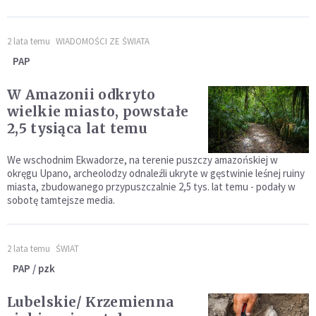
2 lata temu
WIADOMOŚCI ZE ŚWIATA
PAP
W Amazonii odkryto
wielkie miasto, powstałe
2,5 tysiąca lat temu
We wschodnim Ekwadorze, na terenie puszczy amazońskiej w
okręgu Upano, archeolodzy odnaleźli ukryte w gęstwinie leśnej ruiny
miasta, zbudowanego przypuszczalnie 2,5 tys. lat temu - podały w
sobotę tamtejsze media.
2 lata temu
ŚWIAT
PAP / pzk
Lubelskie/ Krzemienna