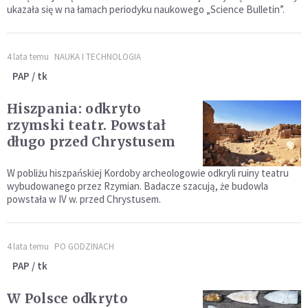
ukazała się w na łamach periodyku naukowego „Science Bulletin”.
4 lata temu
NAUKA I TECHNOLOGIA
PAP / tk
Hiszpania: odkryto
rzymski teatr. Powstał
długo przed Chrystusem
W pobliżu hiszpańskiej Kordoby archeologowie odkryli ruiny teatru
wybudowanego przez Rzymian. Badacze szacują, że budowla
powstała w IV w. przed Chrystusem.
4 lata temu
PO GODZINACH
PAP / tk
W Polsce odkryto