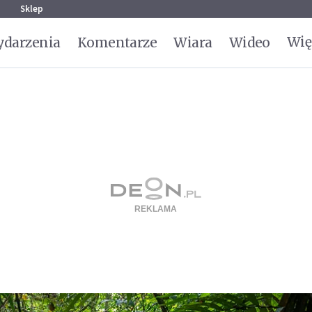
g
Sklep
Wię
darzenia
Komentarze
Wiara
Wideo