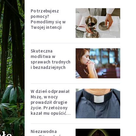
Potrzebujesz
pomocy?
Pomodlimy się w
Twojej intencji
Skuteczna
modlitwa w
sprawach trudnych
i beznadziejnych
W dzień odprawiał
Mszę, w nocy
prowadził drugie
życie. Przełożony
kazał mu opuścić
zakon
Niezawodna