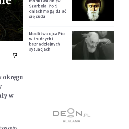
ałe
modlitwa do św.
Szarbela. Po 9
dniach mogą dziać
się cuda
Modlitwa ojca Pio
w trudnych i
beznadziejnych
sytuacjach
w okręgu
y
ały w
stoszało