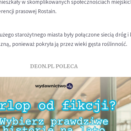
 mieszkały w skomplikowanych społecznościach miejskic
rencji prasowej Rostain.
użego starożytnego miasta były połączone siecią dróg i
ną, ponieważ pokryła ją przez wieki gęsta roślinność.
DEON.PL POLECA