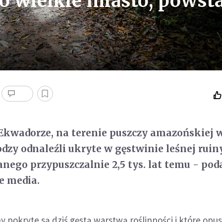
 wielkie miasto, powst
kwadorze, na terenie puszczy amazońskiej 
dzy odnaleźli ukryte w gęstwinie leśnej ruin
nego przypuszczalnie 2,5 tys. lat temu - pod
e media.
ny pokryte są dziś gęstą warstwą roślinności i które opu