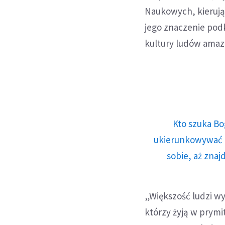
Naukowych, kierują
jego znaczenie pod
kultury ludów amaz
Kto szuka Bo
ukierunkowywać n
sobie, aż znaj
„Większość ludzi w
którzy żyją w prym