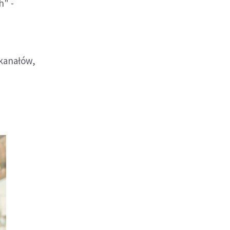
h" -
 kanałów,