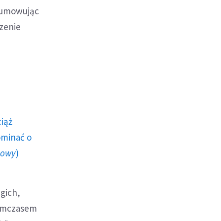
dsumowując
czenie
ciąż
ominać o
howy
)
gich,
tymczasem