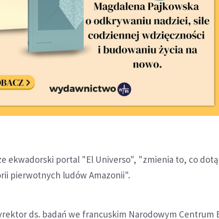
sze ekwadorski portal "El Universo", "zmienia to, co dot
orii pierwotnych ludów Amazonii".
dyrektor ds. badań we francuskim Narodowym Centrum 