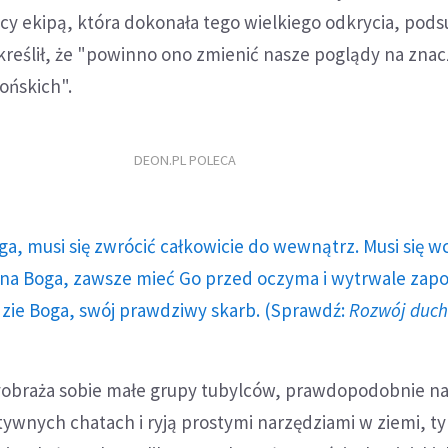
cy ekipą, która dokonała tego wielkiego odkrycia, po
kreślił, że "powinno ono zmienić nasze poglądy na zna
ońskich".
DEON.PL POLECA
ga, musi się zwrócić całkowicie do wewnątrz. Musi się w
a Boga, zawsze mieć Go przed oczyma i wytrwale zap
dzie Boga, swój prawdziwy skarb. (Sprawdź:
Rozwój duc
yobraża sobie małe grupy tubylców, prawdopodobnie na
itywnych chatach i ryją prostymi narzędziami w ziemi, 