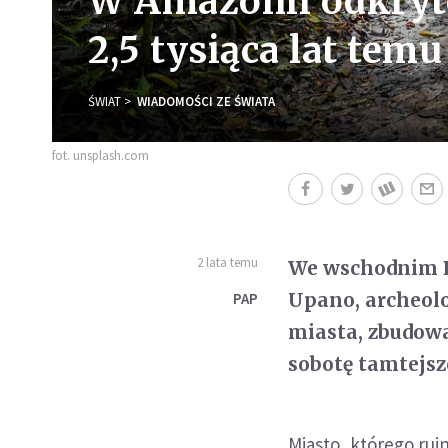
W Amazonii odkryto
2,5 tysiąca lat temu
ŚWIAT
WIADOMOŚCI ZE ŚWIATA
fot. unsplash.com
2 lata temu
We wschodnim E
Upano, archeolo
PAP
miasta, zbudowa
sobotę tamtejsz
Miasto, którego rui