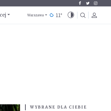
11
°
cej
Warszawa
WYBRANE DLA CIEBIE