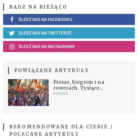
BĄDŹ NA BIEŻĄCO
ŚLEDŹ NAS NA FACEBOOKU
ŚLEDŹ NAS NA TWITTERZE
ŚLEDŹ NAS NA INSTAGRAMIE
POWIĄZANE ARTYKUŁY
Pieszo, biegiem i na
rowerach. Tysiące
pielgrzymów dociera na Jasną
KOŚCIÓŁ
Górę
REKOMENDOWANE DLA CIEBIE /
POLECANE ARTYKUŁY