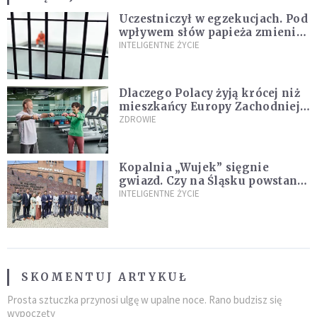
Uczestniczył w egzekucjach. Pod
wpływem słów papieża zmienił
zdanie
INTELIGENTNE ŻYCIE
Dlaczego Polacy żyją krócej niż
mieszkańcy Europy Zachodniej?
Ekspertka wskazuje główne
ZDROWIE
przyczyny
Kopalnia „Wujek” sięgnie
gwiazd. Czy na Śląsku powstanie
„Dolina Krzemowa”?
INTELIGENTNE ŻYCIE
SKOMENTUJ ARTYKUŁ
Prosta sztuczka przynosi ulgę w upalne noce. Rano budzisz się
wypoczęty