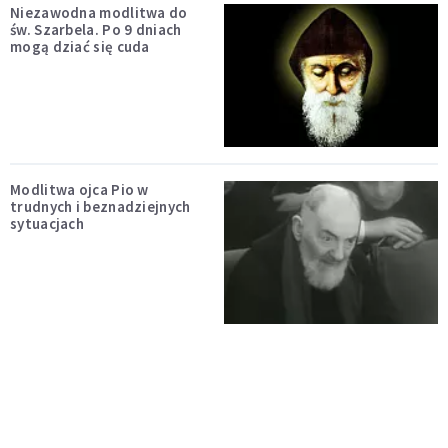
Niezawodna modlitwa do
św. Szarbela. Po 9 dniach
mogą dziać się cuda
Modlitwa ojca Pio w
trudnych i beznadziejnych
sytuacjach