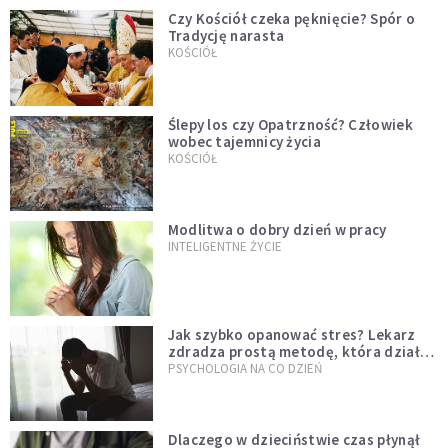
Czy Kościół czeka pęknięcie? Spór o
Tradycję narasta
KOŚCIÓŁ
Ślepy los czy Opatrzność? Człowiek
wobec tajemnicy życia
KOŚCIÓŁ
Modlitwa o dobry dzień w pracy
INTELIGENTNE ŻYCIE
Jak szybko opanować stres? Lekarz
zdradza prostą metodę, która działa
od razu
PSYCHOLOGIA NA CO DZIEŃ
Dlaczego w dzieciństwie czas płynął