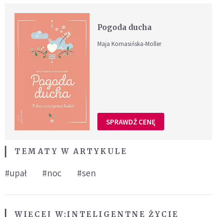
Pogoda ducha
Maja Komasińska-Moller
SPRAWDŹ CENĘ
TEMATY W ARTYKULE
#upał
#noc
#sen
WIĘCEJ W:
INTELIGENTNE ŻYCIE