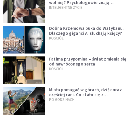
wolniej? Psychologowie znają
odpowiedź
INTELIGENTNE ŻYCIE
Dolina Krzemowa puka do Watykanu.
Dlaczego giganci AI słuchają księży?
KOŚCIÓŁ
Fatima przypomina – świat zmienia się
od nawróconego serca
KOŚCIÓŁ
Miała pomagać w górach, dziś coraz
częściej rani. Co stało się z
Tatromaniakami?
PO GODZINACH