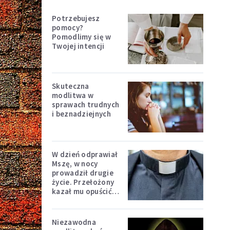
Potrzebujesz
pomocy?
Pomodlimy się w
Twojej intencji
Skuteczna
modlitwa w
sprawach trudnych
i beznadziejnych
W dzień odprawiał
Mszę, w nocy
prowadził drugie
życie. Przełożony
kazał mu opuścić
zakon
Niezawodna