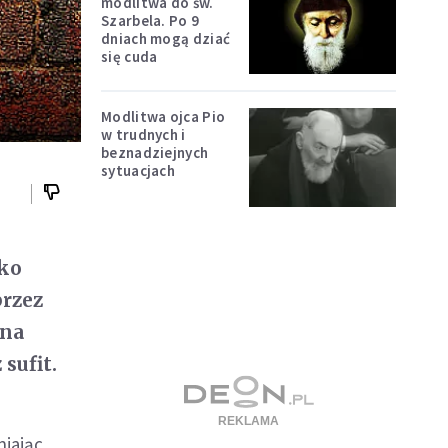
modlitwa do św.
Szarbela. Po 9
dniach mogą dziać
się cuda
Modlitwa ojca Pio
w trudnych i
beznadziejnych
sytuacjach
lko
przez
 na
sufit.
niając