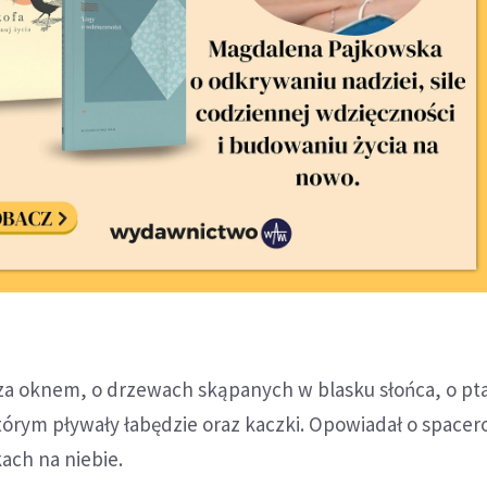
za oknem, o drzewach skąpanych w blasku słońca, o pta
tórym pływały łabędzie oraz kaczki. Opowiadał o spacer
kach na niebie.