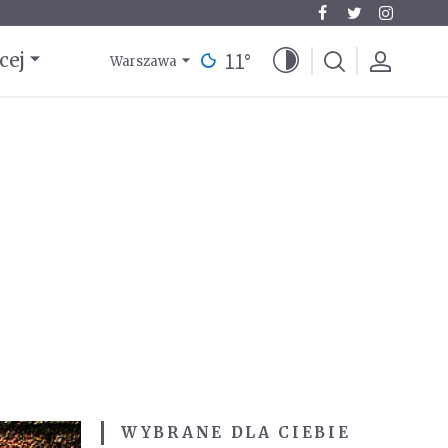
11
°
cej
Warszawa
WYBRANE DLA CIEBIE