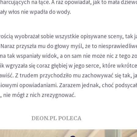
b harcujących na łące. A raz opowiadał, jak to mała dzie
ały włos nie wpadła do wody.
ością wyobrażał sobie wszystkie opisywane sceny, tak j
Naraz przyszła mu do głowy myśl, że to niesprawiedliwe
ma tak wspaniały widok, a on sam nie może nic z tego z
ik wgryzała się coraz głębiej w jego serce, które wkrótc
zawiść. Z trudem przychodziło mu zachowywać się tak, j
dniowymi opowiadaniami. Zarazem jednak, choć podsycał
ć, nie mógł z nich zrezygnować.
DEON.PL POLECA