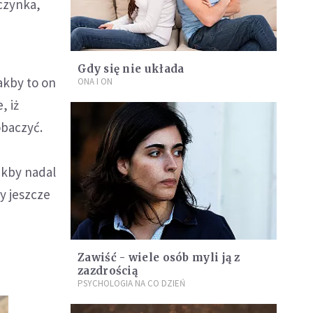
wczynka,
Gdy się nie układa
akby to on
ONA I ON
, iż
obaczyć.
e
akby nadal
y jeszcze
Zawiść - wiele osób myli ją z
zazdrością
PSYCHOLOGIA NA CO DZIEŃ