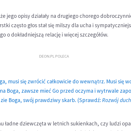
że jego opisy działały na drugiego chorego dobroczynnie
rstki często głos stał się milszy dla ucha i sympatyczniej
go o dokładniejszą relację i więcej szczegółów.
DEON.PL POLECA
ga, musi się zwrócić całkowicie do wewnątrz. Musi się w
a Boga, zawsze mieć Go przed oczyma i wytrwale zap
dzie Boga, swój prawdziwy skarb. (Sprawdź:
Rozwój duc
u ładne dziewczęta w letnich sukienkach, czy ludzi opa