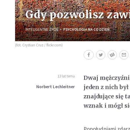
Gdy pozwolisz zawi
INTELIGENTNE ŻYCIE
PSYCHOLOGIA NA CO DZIEŃ
(fot. Crystian Cruz / flickr.com)
13 lat temu
Dwaj mężczyźni l
jeden z nich był
Norbert Lechleitner
znajdujące się 
wznak i mógł si
Popołudniami zdarza