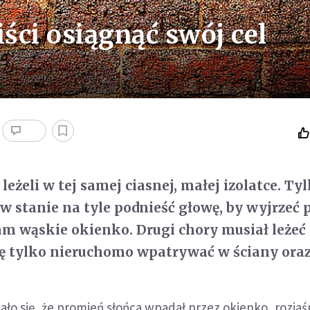
ści osiągnąć swój cel
eżeli w tej samej ciasnej, małej izolatce. Ty
 w stanie na tyle podnieść głowę, by wyjrzeć 
tam wąskie okienko. Drugi chory musiał leżeć
ę tylko nieruchomo wpatrywać w ściany oraz 
ło się, że promień słońca wpadał przez okienko, rozjaś