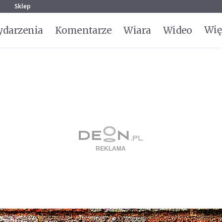
g
Sklep
Wię
darzenia
Komentarze
Wiara
Wideo