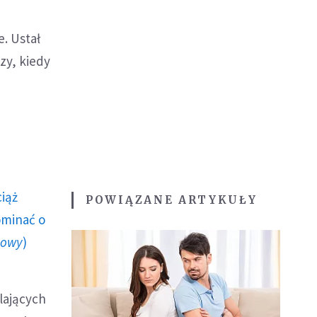
. Ustał
szy, kiedy
ciąż
POWIĄZANE ARTYKUŁY
ominać o
howy
)
lających