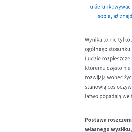
ukierunkowywać n
sobie, aż znaj
Wynika to nie tylko 
ogólnego stosunku 
Ludzie rozpieszczen
któremu często nie 
rozwijają wobec życ
stanowią coś oczywi
łatwo popadają we f
Postawa roszczenio
własnego wysiłku