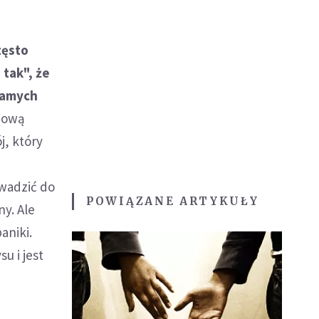
zęsto
tak", że
 samych
nową
j, który
owadzić do
POWIĄZANE ARTYKUŁY
y. Ale
aniki.
u i jest