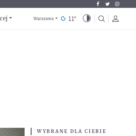
11
°
cej
Warszawa
WYBRANE DLA CIEBIE