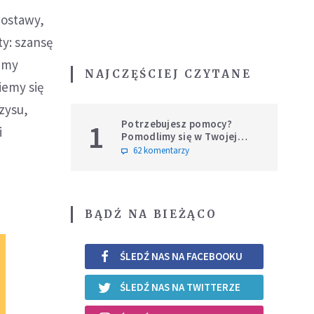
postawy,
y: szansę
iemy
NAJCZĘŚCIEJ CZYTANE
iemy się
zysu,
Potrzebujesz pomocy?
1
i
Pomodlimy się w Twojej
intencji
62 komentarzy
BĄDŹ NA BIEŻĄCO
ŚLEDŹ NAS NA FACEBOOKU
ŚLEDŹ NAS NA TWITTERZE