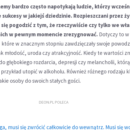
emy bardzo często napotykają ludzie, którzy wcześn
 sukcesy w jakiejś dziedzinie. Rozpieszczani przez ży
ą się pogodzić z tym, że rzeczywiście czy tylko we w
 nich w pewnym momencie zrezygnować.
Dotyczy to w
, które w znacznym stopniu zawdzięczały swoje powod
k młodość, uroda czy atrakcyjność. Kiedy te wartości zn
o głębokiego rozdarcia, depresji czy melancholii, którą 
a przykład utopić w alkoholu. Również różnego rodzaju kli
takie osoby do swoich stałych gości.
DEON.PL POLECA
ga, musi się zwrócić całkowicie do wewnątrz. Musi się w