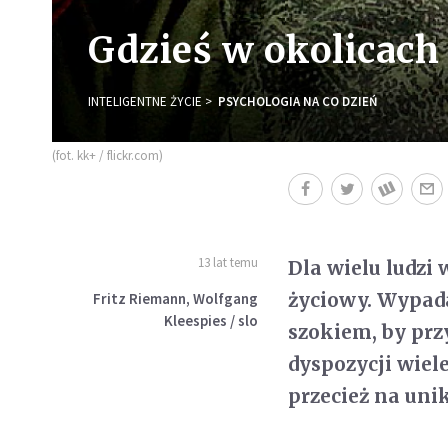
Gdzieś w okolicach
INTELIGENTNE ŻYCIE
PSYCHOLOGIA NA CO DZIEŃ
(fot. kk+ / flickr.com)
13 lat temu
Dla wielu ludzi
życiowy. Wypada
Fritz Riemann, Wolfgang
Kleespies / slo
szokiem, by prz
dyspozycji wiel
przecież na uni