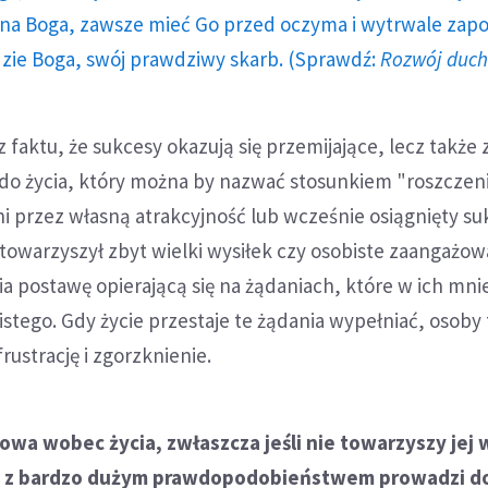
a Boga, zawsze mieć Go przed oczyma i wytrwale zap
dzie Boga, swój prawdziwy skarb. (Sprawdź:
Rozwój duc
z faktu, że sukcesy okazują się przemijające, lecz także 
do życia, który można by nazwać stosunkiem "roszcze
i przez własną atrakcyjność lub wcześnie osiągnięty su
towarzyszył zbyt wielki wysiłek czy osobiste zaangażow
ia postawę opierającą się na żądaniach, które w ich mn
stego. Gdy życie przestaje te żądania wypełniać, osoby 
rustrację i zgorzknienie.
wa wobec życia, zwłaszcza jeśli nie towarzyszy jej 
, z bardzo dużym prawdopodobieństwem prowadzi d