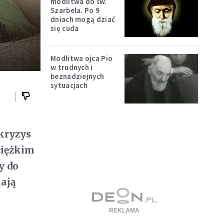
modlitwa do św.
Szarbela. Po 9
dniach mogą dziać
się cuda
Modlitwa ojca Pio
w trudnych i
beznadziejnych
sytuacjach
 kryzys
ciężkim
y do
lają