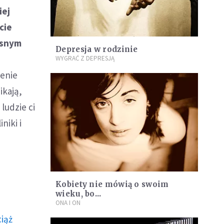
iej
cie
łasnym
Depresja w rodzinie
WYGRAĆ Z DEPRESJĄ
zenie
ikają,
ludzie ci
niki i
Kobiety nie mówią o swoim
wieku, bo...
ONA I ON
ciąż