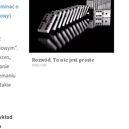
ominać o
howy
)
z
niowym".
kces,
Rozwód. To nie jest proste
anie
ONA I ON
iemaniu
takie
wkład
o