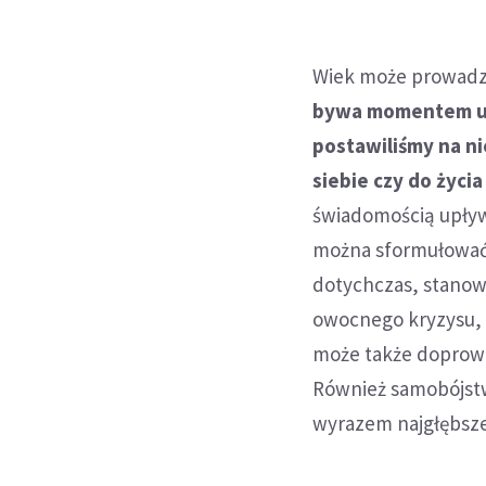
Wiek może prowadzi
bywa momentem uśw
postawiliśmy na ni
siebie czy do życi
świadomością upływ
można sformułować 
dotychczas, stanow
owocnego kryzysu, d
może także doprowad
Również samobójstwo
wyrazem najgłębszej