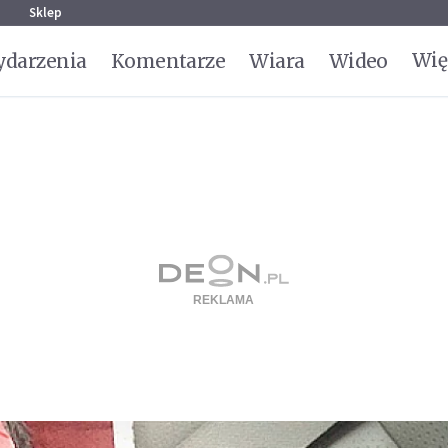
g
Sklep
Wię
darzenia
Komentarze
Wiara
Wideo