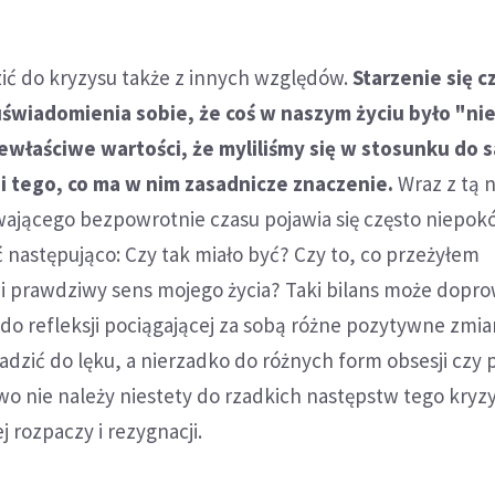
ć do kryzysu także z innych względów.
Starzenie się c
iadomienia sobie, że coś w naszym życiu było "nie 
ewłaściwe wartości, że myliliśmy się w stosunku do
a i tego, co ma w nim zasadnicze znaczenie.
Wraz z tą 
ającego bezpowrotnie czasu pojawia się często niepokó
następująco: Czy tak miało być? Czy to, co przeżyłem
i prawdziwy sens mojego życia? Taki bilans może dopr
o refleksji pociągającej za sobą różne pozytywne zmian
zić do lęku, a nierzadko do różnych form obsesji czy p
 nie należy niestety do rzadkich następstw tego kryzys
 rozpaczy i rezygnacji.