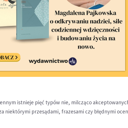
nnym istnieje pięć typów nie, milcząco akceptowanyc
 za niektórymi przesądami, frazesami czy błędnymi oce