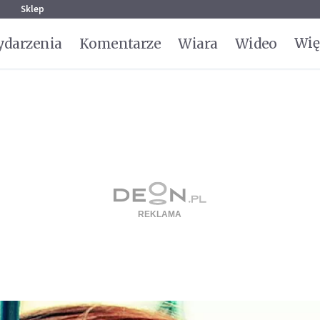
g
Sklep
Wię
darzenia
Komentarze
Wiara
Wideo