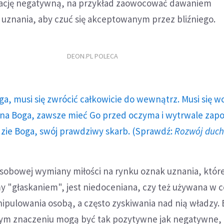
cję negatywną, na przykład zaowocować dawaniem
 uznania, aby czuć się akceptowanym przez bliźniego.
DEON.PL POLECA
ga, musi się zwrócić całkowicie do wewnątrz. Musi się w
a Boga, zawsze mieć Go przed oczyma i wytrwale zap
dzie Boga, swój prawdziwy skarb. (Sprawdź:
Rozwój duc
sobowej wymiany miłości na rynku oznak uznania, któr
 "głaskaniem", jest niedoceniana, czy też używana w c
pulowania osobą, a często zyskiwania nad nią władzy. 
tym znaczeniu mogą być tak pozytywne jak negatywne, 