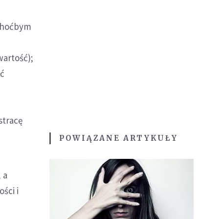
 choćbym
wartość);
ać
stracę
POWIĄZANE ARTYKUŁY
 a
ści i