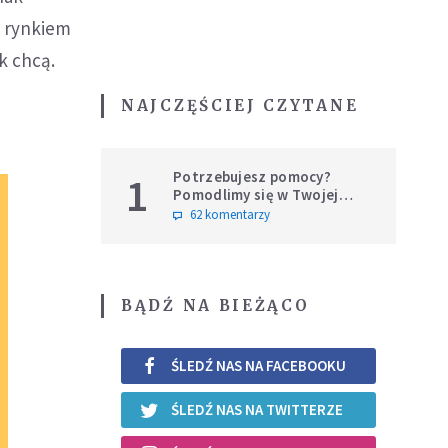
ę rynkiem
k chcą.
NAJCZĘŚCIEJ CZYTANE
Potrzebujesz pomocy?
1
Pomodlimy się w Twojej
intencji
62 komentarzy
BĄDŹ NA BIEŻĄCO
ŚLEDŹ NAS NA FACEBOOKU
ŚLEDŹ NAS NA TWITTERZE