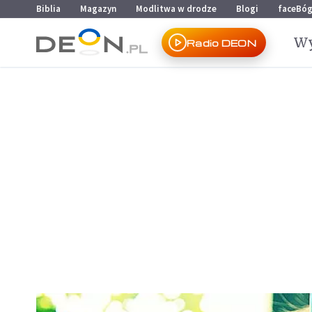
Przejdź do menu głównego
Przejdź do treści
Biblia
Magazyn
Modlitwa w drodze
Blogi
faceBó
Wy
Radio DEON