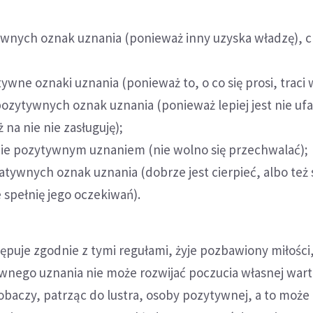
ywnych oznak uznania (ponieważ inny uzyska władzę),
tywne oznaki uznania (ponieważ to, o co się prosi, traci 
ozytywnych oznak uznania (ponieważ lepiej jest nie uf
 na nie nie zasługuję);
bie pozytywnym uznaniem (nie wolno się przechwalać);
atywnych oznak uznania (dobrze jest cierpieć, albo też 
e spełnię jego oczekiwań).
ępuje zgodnie z tymi regułami, żyje pozbawiony miłości,
nego uznania nie może rozwijać poczucia własnej warto
zobaczy, patrząc do lustra, osoby pozytywnej, a to może