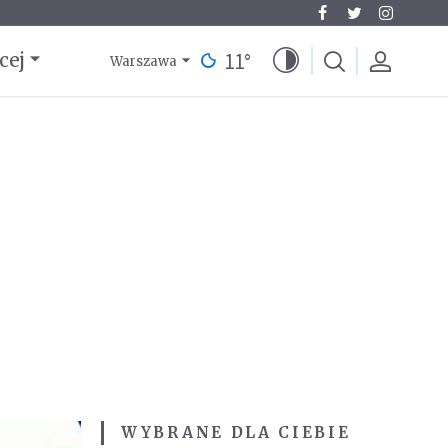
11
°
cej
Warszawa
WYBRANE DLA CIEBIE