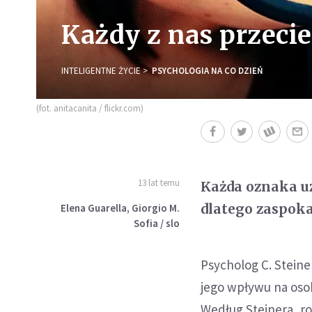
Każdy z nas przecie
INTELIGENTNE ŻYCIE
PSYCHOLOGIA NA CO DZIEŃ
(fot. anitacanita / flickr.com)
13 lat temu
Każda oznaka uz
dlatego zaspoka
Elena Guarella, Giorgio M.
Sofia / slo
Psycholog C. Stein
jego wpływu na oso
Według Steinera, r