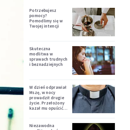
Potrzebujesz
pomocy?
Pomodlimy się w
Twojej intencji
Skuteczna
modlitwa w
sprawach trudnych
i beznadziejnych
W dzień odprawiał
Mszę, w nocy
prowadził drugie
życie. Przełożony
kazał mu opuścić
zakon
Niezawodna