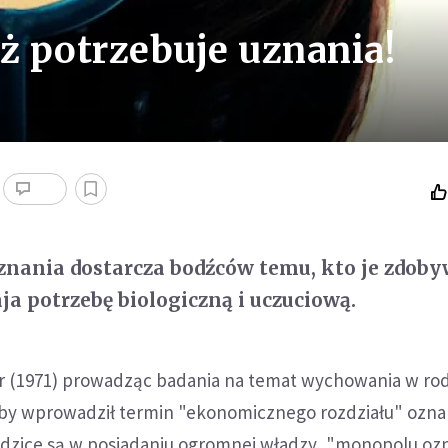
ż potrzebuje uznania!
nania dostarcza bodźców temu, kto je zdobyw
ja potrzebę biologiczną i uczuciową.
er (1971) prowadząc badania na temat wychowania w rodz
by wprowadził termin "ekonomicznego rozdziału" ozna
odzice są w posiadaniu ogromnej władzy, "monopolu oz