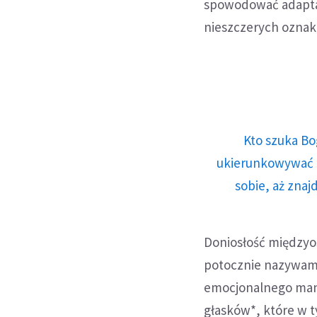
spowodować adapta
nieszczerych oznak
Kto szuka Bo
ukierunkowywać n
sobie, aż znaj
Doniosłość międzyo
potocznie nazywamy
emocjonalnego mani
głasków*, które w 