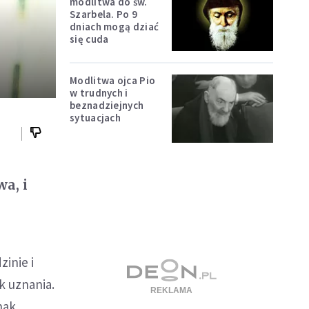
modlitwa do św.
Szarbela. Po 9
dniach mogą dziać
się cuda
Modlitwa ojca Pio
w trudnych i
beznadziejnych
sytuacjach
a, i
inie i
k uznania.
nak