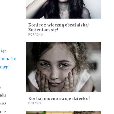
Koniec z wieczną obrażalską!
Zmieniam się!
PORADNIA
ciąż
ominać o
howy
)
e
elu
Kochaj mocno swoje dziecko!
Bez
DZIECKO
nie