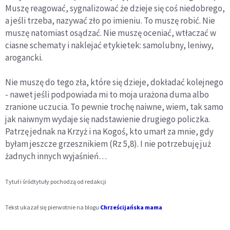
Muszę reagować, sygnalizować że dzieje się coś niedobrego,
a jeśli trzeba, nazywać zło po imieniu. To muszę robić. Nie
muszę natomiast osądzać. Nie muszę oceniać, wtłaczać w
ciasne schematy i naklejać etykietek: samolubny, leniwy,
arogancki.
Nie muszę do tego zła, które się dzieje, dokładać kolejnego
- nawet jeśli podpowiada mi to moja urażona duma albo
zranione uczucia. To pewnie trochę naiwne, wiem, tak samo
jak naiwnym wydaje się nadstawienie drugiego policzka.
Patrzę jednak na Krzyż i na Kogoś, kto umarł za mnie, gdy
byłam jeszcze grzesznikiem (Rz 5,8). I nie potrzebuję już
żadnych innych wyjaśnień…
Tytuł i śródtytuły pochodzą od redakcji
Tekst ukazał się pierwotnie na blogu
Chrześcijańska mama