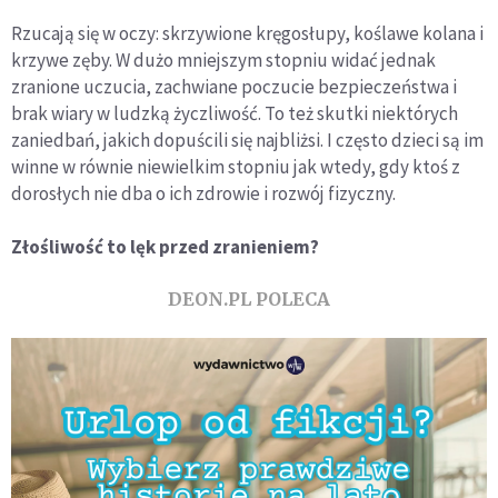
Rzucają się w oczy: skrzywione kręgosłupy, koślawe kolana i
krzywe zęby. W dużo mniejszym stopniu widać jednak
zranione uczucia, zachwiane poczucie bezpieczeństwa i
brak wiary w ludzką życzliwość. To też skutki niektórych
zaniedbań, jakich dopuścili się najbliżsi. I często dzieci są im
winne w równie niewielkim stopniu jak wtedy, gdy ktoś z
dorosłych nie dba o ich zdrowie i rozwój fizyczny.
Złośliwość to lęk przed zranieniem?
DEON.PL POLECA