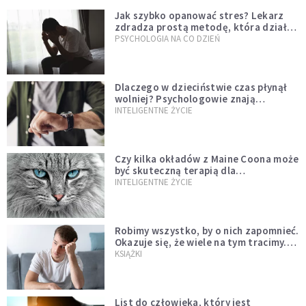
Jak szybko opanować stres? Lekarz
zdradza prostą metodę, która działa
od razu
PSYCHOLOGIA NA CO DZIEŃ
Dlaczego w dzieciństwie czas płynął
wolniej? Psychologowie znają
odpowiedź
INTELIGENTNE ŻYCIE
Czy kilka okładów z Maine Coona może
być skuteczną terapią dla
zestresowanych?
INTELIGENTNE ŻYCIE
Robimy wszystko, by o nich zapomnieć.
Okazuje się, że wiele na tym tracimy.
Czego mogą nas nauczyć porażki?
KSIĄŻKI
List do człowieka, który jest