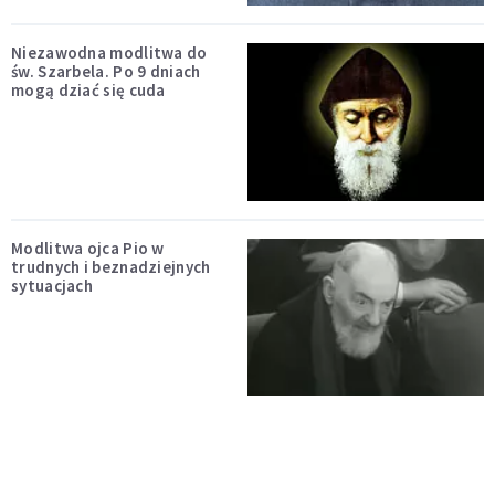
Niezawodna modlitwa do
św. Szarbela. Po 9 dniach
mogą dziać się cuda
Modlitwa ojca Pio w
trudnych i beznadziejnych
sytuacjach