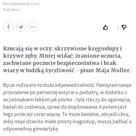
(fot.shutterstock.com)
8 lat temu
Rzucają się w oczy: skrzywione kręgosłupy i
krzywe zęby. Mniej widać: zranione uczucia,
zachwiane poczucie bezpieczeństwa i brak
wiary w ludzką życzliwość - pisze Maja Moller.
Bycie rodzicem to duża odpowiedzialność. Pamiętam swoje
przerażenie po pierwszej wizycie u pediatry, w dodatku z
wcześniakiem lekkim jak piórko - tyle rzeczy do ogarnięcia,
badań do zrobienia, spraw do dopilnowania. A potem jest
tego przecież coraz więcej. To może banalne, ale jeśli chcę,
żeby moje dziecko miało prosty kręgosłup, muszę zadbać o
odpowiednią gimnastykę.