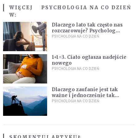
WIĘCEJ
PSYCHOLOGIA NA CO DZIEŃ
W:
Dlaczego lato tak często nas
rozczarowuje? Psycholog
wyjaśnia, skąd bierze się presja
PSYCHOLOGIA NA CO DZIEŃ
na "najlepsze wakacje życia"
1+1=3. Ciało ogłasza nadejście
nowego
PSYCHOLOGIA NA CO DZIEŃ
Dlaczego zaufanie jest tak
ważne i jednocześnie tak
trudne?
PSYCHOLOGIA NA CO DZIEŃ
SKOMENTUJ ARTYKUŁ