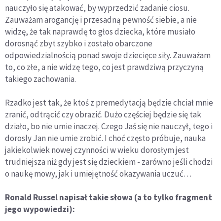
nauczyło się atakować, by wyprzedzić zadanie ciosu.
Zauważam arogancję i przesadną pewność siebie, a nie
widzę, że tak naprawdę to głos dziecka, które musiało
dorosnąć zbyt szybko i zostało obarczone
odpowiedzialnością ponad swoje dziecięce siły. Zauważam
to, co złe, a nie widzę tego, co jest prawdziwą przyczyną
takiego zachowania.
Rzadko jest tak, że ktoś z premedytacją będzie chciał mnie
zranić, odtrącić czy obrazić. Dużo częściej będzie się tak
działo, bo nie umie inaczej. Czego Jaś się nie nauczył, tego i
dorosly Jan nie umie zrobić. I choć często próbuje, nauka
jakiekolwiek nowej czynności w wieku dorosłym jest
trudniejsza niż gdy jest się dzieckiem - zarówno jeśli chodzi
o naukę mowy, jak i umiejętność okazywania uczuć…
Ronald Russel napisał takie słowa (a to tylko fragment
jego wypowiedzi):